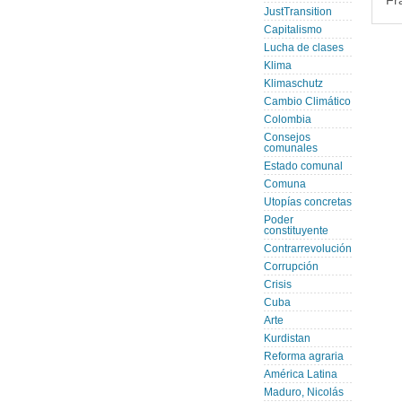
Fr
JustTransition
Capitalismo
Lucha de clases
Klima
Klimaschutz
Cambio Climático
Colombia
Consejos
comunales
Estado comunal
Comuna
Utopías concretas
Poder
constituyente
Contrarrevolución
Corrupción
Crisis
Cuba
Arte
Kurdistan
Reforma agraria
América Latina
Maduro, Nicolás