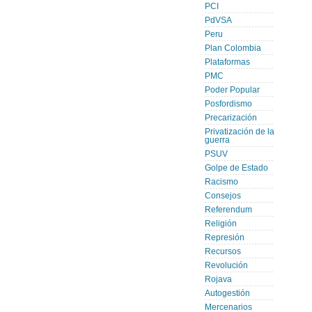
PCI
PdVSA
Peru
Plan Colombia
Plataformas
PMC
Poder Popular
Posfordismo
Precarización
Privatización de la
guerra
PSUV
Golpe de Estado
Racismo
Consejos
Referendum
Religión
Represión
Recursos
Revolución
Rojava
Autogestión
Mercenarios