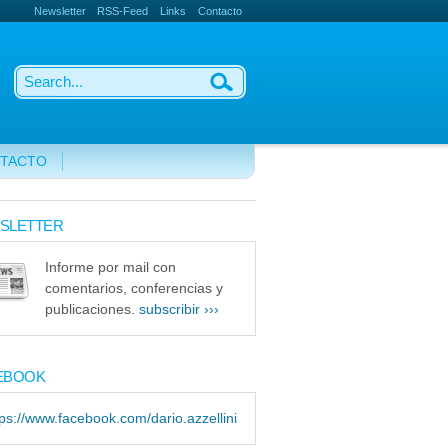
Newsletter
RSS-Feed
Links
Contacto
TACTO
SLETTER
Informe por mail con
comentarios, conferencias y
publicaciones.
subscribir ›››
EBOOK
tps://www.facebook.com/dario.azzellini