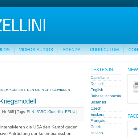
ULOS
VIDEOS-AUDIOS
AGENDA
CURRÍCULUM
CON
TEXTES IN:
NEW
Castellano
Deutsch
INEM KONFLIKT, DEN SIE NICHT GEWINNEN
English
Bahasa Indonesia
Kriegsmodell
Bosanski
Czech
 Nr. 365 |
Tags:
ELN
FARC
Guerrilla
EEUU
Euskera
FAC
Français
intensivieren die USA den Kampf gegen
Greek
ht
sive Aufrüstung der kolumbianischen
Italiano