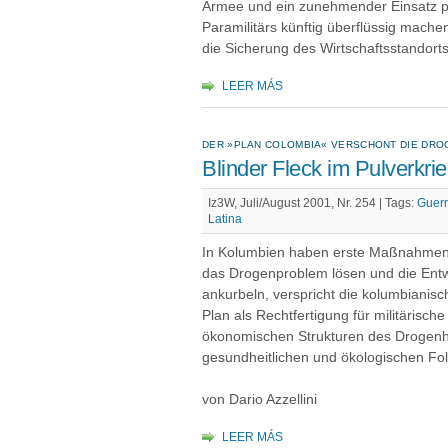
Armee und ein zunehmender Einsatz pri
Paramilitärs künftig überflüssig machen
die Sicherung des Wirtschaftsstandort
LEER MÁS
DER »PLAN COLOMBIA« VERSCHONT DIE DRO
Blinder Fleck im Pulverkri
Iz3W, Juli/August 2001, Nr. 254 |
Tags:
Guerr
Latina
In Kolumbien haben erste Maßnahmen 
das Drogenproblem lösen und die Entw
ankurbeln, verspricht die kolumbianisc
Plan als Rechtfertigung für militärisc
ökonomischen Strukturen des Drogenha
gesundheitlichen und ökologischen F
von Dario Azzellini
LEER MÁS