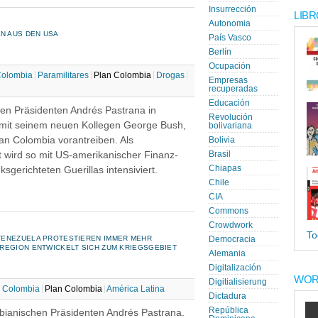
Insurrección
LIBR
Autonomia
N AUS DEN USA
País Vasco
Berlín
Ocupación
olombia
Paramilitares
Plan Colombia
Drogas
Empresas
recuperadas
Educación
hen Präsidenten Andrés Pastrana in
Revolución
 mit seinem neuen Kollegen George Bush,
bolivariana
an Colombia vorantreiben. Als
Bolivia
ird so mit US-amerikanischer Finanz-
Brasil
Chiapas
ksgerichteten Guerillas intensiviert.
Chile
CIA
Commons
Crowdwork
To
VENEZUELA PROTESTIEREN IMMER MEHR
Democracia
REGION ENTWICKELT SICH ZUM KRIEGSGEBIET
Alemania
Digitalización
WOR
Digitialisierung
Colombia
Plan Colombia
América Latina
Dictadura
República
bianischen Präsidenten Andrés Pastrana.