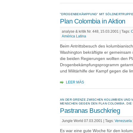
"DROGENBEKÄMPFUNG" MIT SÖLDNERTRUPPE
Plan Colombia in Aktion
analyse & kritik Nr. 448, 15.03.2001 |
Tags:
C
América Latina
Beim Antrittsbesuch des kolumbianisc
Washington bekräftigte er gemeinsam
die beiden Regierungen wollten den Pl
Drogenbekämpfungsprogramm getarnt w
und Militärhilfe der Kampf gegen die lin
LEER MÁS
AN DER GRENZE ZWISCHEN KOLUMBIEN UND 
MENSCHEN GEGEN DEN PLAN COLOMBIA. DIE 
Pastranas Buschkrieg
Jungle World 07.03.2001 |
Tags:
Venezuela
Es war eine gute Woche für den kolum