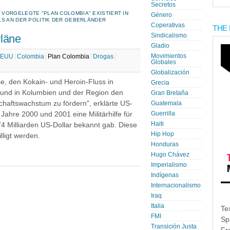
Secretos
VORGELEGTE "PLAN COLOMBIA" EXISTIERT IN
Género
LS AN DER POLITIK DER GEBERLÄNDER
Coperativas
THE 
Pläne
Sindicalismo
Gladio
Movimientos
EEUU
Colombia
Plan Colombia
Drogas
Globales
Globalización
se, den Kokain- und Heroin-Fluss in
Grecia
 und in Kolumbien und der Region den
Gran Bretaña
chaftswachstum zu fördern", erklärte US-
Guatemala
e Jahre 2000 und 2001 eine Militärhilfe für
Guerrilla
Haiti
4 Milliarden US-Dollar bekannt gab. Diese
Hip Hop
ligt werden.
Honduras
Hugo Chávez
Imperialismo
Indígenas
Internacionalismo
Iraq
Italia
Te
FMI
Sp
Transición Justa