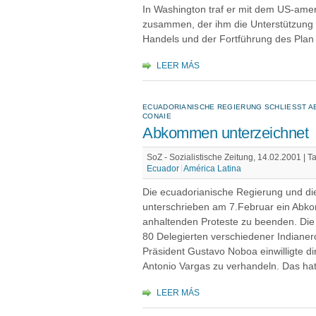
In Washington traf er mit dem US-ame
zusammen, der ihm die Unterstützung 
Handels und der Fortführung des Plan
LEER MÁS
ECUADORIANISCHE REGIERUNG SCHLIESST AB
ONAIE
Abkommen unterzeichnet
SoZ - Sozialistische Zeitung, 14.02.2001 |
T
Ecuador
América Latina
Die ecuadorianische Regierung und di
unterschrieben am 7.Februar ein Abko
anhaltenden Proteste zu beenden. Di
80 Delegierten verschiedener Indian
Präsident Gustavo Noboa einwilligte d
Antonio Vargas zu verhandeln. Das hat
LEER MÁS