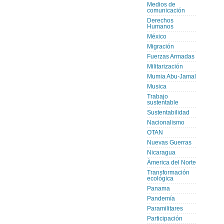
Medios de
comunicación
Derechos
Humanos
México
Migración
Fuerzas Armadas
Militarización
Mumia Abu-Jamal
Musica
Trabajo
sustentable
Sustentabilidad
Nacionalismo
OTAN
Nuevas Guerras
Nicaragua
Àmerica del Norte
Transformación
ecológica
Panama
Pandemía
Paramilitares
Participación