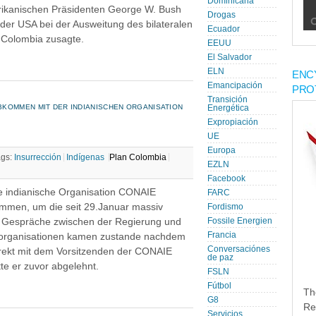
Dominicana
rikanischen Präsidenten George W. Bush
Drogas
der USA bei der Ausweitung des bilateralen
Ecuador
 Colombia zusagte.
EEUU
El Salvador
ELN
ENC
Emancipación
PRO
Transición
KOMMEN MIT DER INDIANISCHEN ORGANISATION C
Energética
Expropiación
UE
Europa
ags:
Insurrección
Indígenas
Plan Colombia
EZLN
Facebook
e indianische Organisation CONAIE
FARC
mmen, um die seit 29.Januar massiv
Fordismo
e Gespräche zwischen der Regierung und
Fossile Energien
Francia
erorganisationen kamen zustande nachdem
Conversaciónes
irekt mit dem Vorsitzenden der CONAIE
de paz
te er zuvor abgelehnt.
FSLN
Fútbol
Th
G8
Re
Servicios