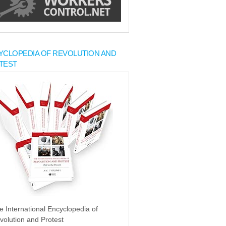
YCLOPEDIA OF REVOLUTION AND
TEST
e International Encyclopedia of
volution and Protest