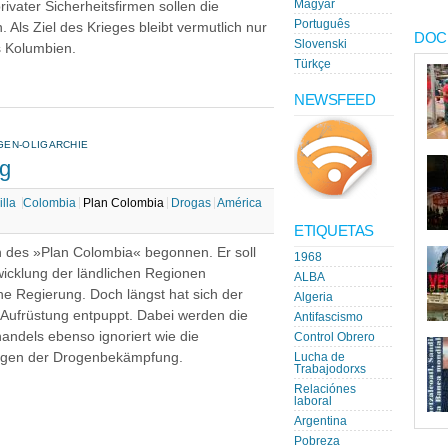
Magyar
vater Sicherheitsfirmen sollen die
Português
. Als Ziel des Krieges bleibt vermutlich nur
DOC
Slovenski
s Kolumbien.
Türkçe
NEWSFEED
GEN-OLIGARCHIE
eg
illa
Colombia
Plan Colombia
Drogas
América
ETIQUETAS
des »Plan Colombia« begonnen. Er soll
1968
icklung der ländlichen Regionen
ALBA
he Regierung. Doch längst hat sich der
Algeria
he Aufrüstung entpuppt. Dabei werden die
Antifascismo
ndels ebenso ignoriert wie die
Control Obrero
olgen der Drogenbekämpfung.
Lucha de
Trabajodorxs
Relaciónes
laboral
Argentina
Pobreza