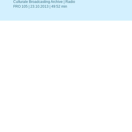
Culturale Broadcasting Archive | Radio
FRO 105 | 23.10.2013 | 49:52 min