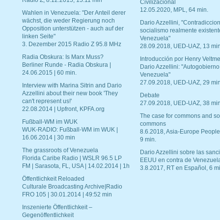
Radio Z, 8.12.2015, 15:11 min
Civilizacional
12.05.2020, MPL, 64 min.
Wahlen in Venezuela: "Der Anteil derer
wächst, die weder Regierung noch
Dario Azzellini, "Contradiccio
Opposition unterstützen - auch auf der
socialismo realmente existent
linken Seite"
Venezuela"
3. Dezember 2015 Radio Z 95.8 MHz
28.09.2018, UED-UAZ, 13 min
Radia Obskura: Is Marx Muss?
Introducción por Henry Veltme
Berliner Runde - Radia Obskura |
Dario Azzellini: "Autogobierno
24.06.2015 | 60 min.
Venezuela"
27.09.2018, UED-UAZ, 29 min
Interview with Marina Sitrin and Dario
Azzellini about their new book 'They
Debate
can't represent us!'
27.09.2018, UED-UAZ, 38 min
22.08.2014 | Upfront, KPFA.org
The case for commons and so
Fußball-WM im WUK
commons
WUK-RADIO: Fußball-WM im WUK |
8.6.2018, Asia-Europe People
16.06.2014 | 30 min
9 min.
The grassroots of Venezuela
Dario Azzellini sobre las san
Florida Caribe Radio | WSLR 96.5 LP
EEUU en contra de Venezuel
FM | Sarasota, FL, USA | 14.02.2014 | 1h
3.8.2017, RT en Español, 6 mi
Öffentlichkeit Reloaded
Culturale Broadcasting Archive|Radio
FRO 105 | 30.01.2014 | 49:52 min
Inszenierte Öffentlichkeit –
Gegenöffentlichkeit