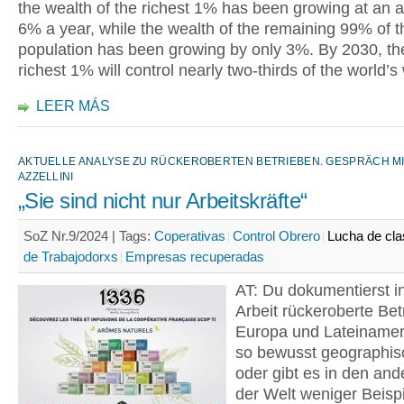
the wealth of the richest 1% has been growing at an 
6% a year, while the wealth of the remaining 99% of t
population has been growing by only 3%. By 2030, th
richest 1% will control nearly two-thirds of the world’s
LEER MÁS
AKTUELLE ANALYSE ZU RÜCKEROBERTEN BETRIEBEN. GESPRÄCH MI
AZZELLINI
„Sie sind nicht nur Arbeitskräfte“
SoZ Nr.9/2024 |
Tags:
Coperativas
Control Obrero
Lucha de cl
de Trabajodorxs
Empresas recuperadas
AT: Du dokumentierst i
Arbeit rückeroberte Bet
Europa und Lateinameri
so bewusst geographis
oder gibt es in den and
der Welt weniger Beisp