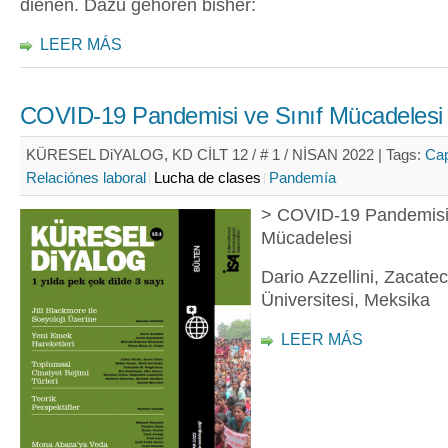
dienen. Dazu gehören bisher:
LEER MÁS
COVID-19 Pandemisi ve Sınıf Mücadelesi
KÜRESEL DiYALOG, KD CİLT 12 / # 1 / NİSAN 2022 |
Tags:
Cap
Relaciónes laboral
Lucha de clases
Pandemía
> COVID-19 Pandemisi 
Mücadelesi
Dario Azzellini, Zacat
Üniversitesi, Meksika
LEER MÁS