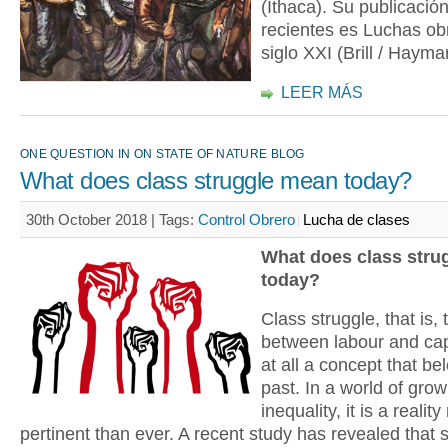
(Ithaca). Su publicació
recientes es Luchas ob
siglo XXI (Brill / Hayma
LEER MÁS
ONE QUESTION IN ON STATE OF NATURE BLOG
What does class struggle mean today?
30th October 2018 |
Tags:
Control Obrero
Lucha de clases
What does class stru
today?
Class struggle, that is, 
between labour and capi
at all a concept that be
past. In a world of grow
inequality, it is a realit
pertinent than ever. A recent study has revealed that 