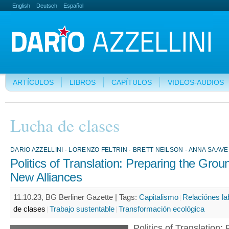
English
Deutsch
Español
ARTÍCULOS
LIBROS
CAPÍTULOS
VIDEOS-AUDIOS
Lucha de clases
DARIO AZZELLINI · LORENZO FELTRIN · BRETT NEILSON · ANNA SAAVE
Politics of Translation: Preparing the Grou
New Alliances
11.10.23, BG Berliner Gazette |
Tags:
Capitalismo
Relaciónes la
de clases
Trabajo sustentable
Transformación ecológica
Politics of Translation: