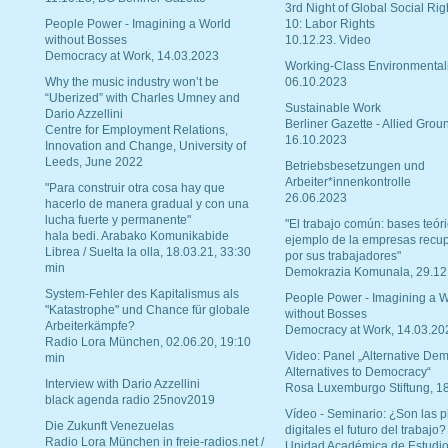
3rd Night of Global Social Rig
People Power - Imagining a World
10: Labor Rights
without Bosses
10.12.23. Video
Democracy at Work, 14.03.2023
Working-Class Environmental
Why the music industry won’t be
06.10.2023
“Uberized” with Charles Umney and
Sustainable Work
Dario Azzellini
Berliner Gazette - Allied Grou
Centre for Employment Relations,
16.10.2023
Innovation and Change, University of
Leeds, June 2022
Betriebsbesetzungen und
Arbeiter*innenkontrolle
"Para construir otra cosa hay que
26.06.2023
hacerlo de manera gradual y con una
lucha fuerte y permanente"
"El trabajo común: bases teóri
hala bedi. Arabako Komunikabide
ejemplo de la empresas recu
Librea / Suelta la olla, 18.03.21, 33:30
por sus trabajadores"
min
Demokrazia Komunala, 29.12
System-Fehler des Kapitalismus als
People Power - Imagining a W
"Katastrophe" und Chance für globale
without Bosses
Arbeiterkämpfe?
Democracy at Work, 14.03.20
Radio Lora München, 02.06.20, 19:10
Video: Panel „Alternative Dem
min
Alternatives to Democracy“
Interview with Dario Azzellini
Rosa Luxemburgo Stiftung, 1
black agenda radio 25nov2019
Vídeo - Seminario: ¿Son las p
Die Zukunft Venezuelas
digitales el futuro del trabajo?
Radio Lora München in freie-radios.net /
Unidad Académica de Estudio