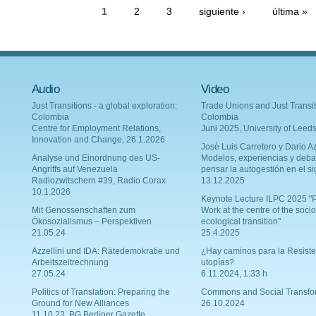
1
2
3
siguiente ›
última »
Audio
Video
Just Transitions - a global exploration:
Trade Unions and Just Transit
Colombia
Colombia
Centre for Employment Relations,
Juni 2025, University of Leed
Innovation and Change, 26.1.2026
Josè Luis Carretero y Dario Az
Analyse und Einordnung des US-
Modelos, experiencias y deba
Angriffs auf Venezuela
pensar la autogestión en el si
Radiozwitschern #39, Radio Corax
13.12.2025
10.1.2026
Keynote Lecture ILPC 2025 "P
Mit Genossenschaften zum
Work at the centre of the socio
Ökosozialismus – Perspektiven
ecological transition"
21.05.24
25.4.2025
Azzellini und IDA: Rätedemokratie und
¿Hay caminos para la Resiste
Arbeitszeitrechnung
utopías?
27.05.24
6.11.2024, 1:33 h
Politics of Translation: Preparing the
Commons and Social Transfo
Ground for New Alliances
26.10.2024
11.10.23, BG Berliner Gazette