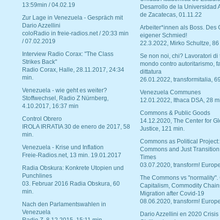
13:59min / 04.02.19
Desarrollo de la Universidad
de Zacatecas, 01.11.22
Zur Lage in Venezuela - Gespräch mit
Dario Azzellini
Arbeiter*innen als Boss. Des
coloRadio in freie-radios.net / 20:33 min
eigener Schmied!
/ 07.02.2019
22.3.2022, Mirko Schultze, 86
Interview Radio Corax: "The Class
Se non noi, chi? Lavoratori di t
Strikes Back"
mondo contro autoritarismo, f
Radio Corax, Halle, 28.11.2017, 24:34
dittatura
min.
26.01.2022, transformitalia, 6
Venezuela - wie geht es weiter?
Venezuela Communes
Stoffwechsel, Radio Z Nürnberg,
12.01.2022, Ithaca DSA, 28 m
4.10.2017, 16:37 min
Commons & Public Goods
Control Obrero
14.12.2020, The Center for Gl
IROLA IRRATIA 30 de enero de 2017, 58
Justice, 121 min.
min.
Commons as Political Project:
Venezuela - Krise und Inflation
Commons and Just Transition
Freie-Radios.net, 13 min. 19.01.2017
Times
03.07.2020, transform! Europe
Radia Obskura: Konkrete Utopien und
Punchlines
The Commons vs "normality".
03. Februar 2016 Radia Obskura, 60
Capitalism, Commodity Chain
min.
Migration after Covid-19
08.06.2020, transform! Europe
Nach den Parlamentswahlen in
Venezuela
Dario Azzellini en 2020 Crisis