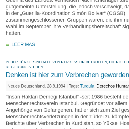
Guerilla des Landes, vermelden Nachrichtenagenture
gutgemeinte Unterstellung, die jedoch verschweigt, d
in der „Guerilla-Koordination Simón Bolivar“ (CGSB)
zusammengeschlossenen Gruppen waren, die ihm na
Wahl im September ihre Verhandlungsbereitschaft sign
hatten.
LEER MÁS
IN DER TÜRKEI SIND ALLE VON REPRESSION BETROFFEN, DIE NICHT
REGIERUNG STEHEN
Denken ist hier zum Verbrechen geworde
Neues Deutschland, 28.9.1994 |
Tags:
Turquía
Derechos Huma
"Insan Haklari Dernegi Istanbul" -seit 1986 besteht de
Menschenrechtsverein Istanbul. Gegründet vor allem
Angehörige von Gefangenen, hat er sich zum Ziel ges
Menschenrechtsverletzungen in der Türkei zu kämpf
Berichte über Verbrechen in Kurdistan, so Yüksel Hos