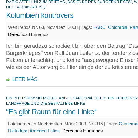
DARIO AZZELLINI ZUM BEITRAG „DAS ENDE DES BÜRGERKRIEGES“, 
HEFT 4/2008 (NR. 61)
Kolumbien kontrovers
WeltTrends Nr. 63, Nov./Dez. 2008 |
Tags:
FARC
Colombia
Para
Derechos Humanos
Ich bin geradezu schockiert bin über den Beitrag "Da
Bürgerkrieges" von Ralf Juan Leiteritz, der tendenziös 
Fakten unterschlägt und keine "ausgewogene Einschät
wie es der Autor vorgibt. Hier einige der zu kritisiere
LEER MÁS
EIN INTERVIEW MIT MIGUEL ANGEL SANDOVAL ÜBER DEN FRIEDENSP
LANDFRAGE UND DIE GESPALTENE LINKE
“Es gibt Raum für eine Linke“
Lateinamerika Nachrichten, März 2003, Nr. 345 |
Tags:
Guatema
Dictadura
América Latina
Derechos Humanos