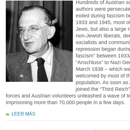
Hundreds of Austrian so
authors were persecut
exiled during fascism 
1933 and 1945, most o
Jews, but also a large 
non-Jewish liberals, de
socialists and communi
repression began durin
fascism” between 1933
“Anschluss” to Nazi Ge
March 1938 – which w
welcomed by most of th
population. As soon as 
joined the “Third Reic
forces and Austrian volunteers unleashed a wave of te
imprisoning more than 70,000 people in a few days.
LEER MÁS