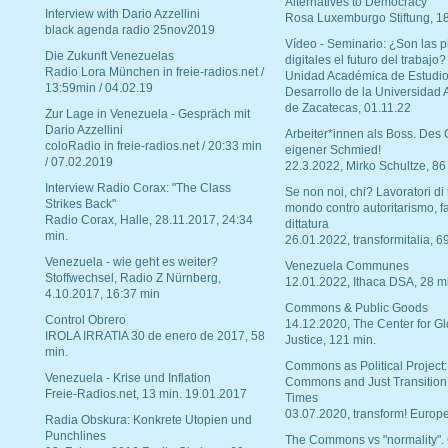
Alternatives to Democracy“
Interview with Dario Azzellini
Rosa Luxemburgo Stiftung, 1
black agenda radio 25nov2019
Vídeo - Seminario: ¿Son las p
Die Zukunft Venezuelas
digitales el futuro del trabajo?
Radio Lora München in freie-radios.net /
Unidad Académica de Estudio
13:59min / 04.02.19
Desarrollo de la Universidad
de Zacatecas, 01.11.22
Zur Lage in Venezuela - Gespräch mit
Dario Azzellini
Arbeiter*innen als Boss. Des
coloRadio in freie-radios.net / 20:33 min
eigener Schmied!
/ 07.02.2019
22.3.2022, Mirko Schultze, 86
Interview Radio Corax: "The Class
Se non noi, chi? Lavoratori di t
Strikes Back"
mondo contro autoritarismo, f
Radio Corax, Halle, 28.11.2017, 24:34
dittatura
min.
26.01.2022, transformitalia, 6
Venezuela - wie geht es weiter?
Venezuela Communes
Stoffwechsel, Radio Z Nürnberg,
12.01.2022, Ithaca DSA, 28 m
4.10.2017, 16:37 min
Commons & Public Goods
Control Obrero
14.12.2020, The Center for Gl
IROLA IRRATIA 30 de enero de 2017, 58
Justice, 121 min.
min.
Commons as Political Project:
Venezuela - Krise und Inflation
Commons and Just Transition
Freie-Radios.net, 13 min. 19.01.2017
Times
03.07.2020, transform! Europe
Radia Obskura: Konkrete Utopien und
Punchlines
The Commons vs "normality".