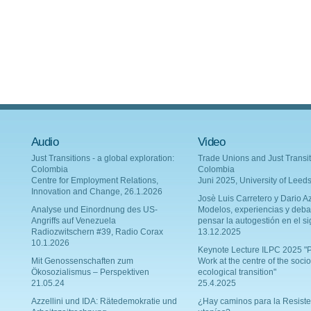
Audio
Video
Just Transitions - a global exploration:
Trade Unions and Just Transit
Colombia
Colombia
Centre for Employment Relations,
Juni 2025, University of Leed
Innovation and Change, 26.1.2026
Josè Luis Carretero y Dario Az
Analyse und Einordnung des US-
Modelos, experiencias y deba
Angriffs auf Venezuela
pensar la autogestión en el si
Radiozwitschern #39, Radio Corax
13.12.2025
10.1.2026
Keynote Lecture ILPC 2025 "P
Mit Genossenschaften zum
Work at the centre of the socio
Ökosozialismus – Perspektiven
ecological transition"
21.05.24
25.4.2025
Azzellini und IDA: Rätedemokratie und
¿Hay caminos para la Resiste