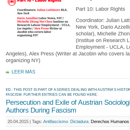
Part 10: Labor Rights
Coordinator: Julian Lat
New York, Dario Azzelli
scholar), Michelle Zho
(Institue on Research 
Employment - UCLA, L
Angeles), Alex Press (Writer at Jacobin who covers l
organizing NY)
LEER MÁS
ED.: THIS POST IS PART OF A SERIES DEALING WITH AUSTRIA’S HISTO
FASCISM. FURTHER ENTRIES CAN BE FOUND HERE.
Persecution and Exile of Austrian Sociolog
Authors During Fascism
20.04.2015 |
Tags:
Antifascismo
Dictadura
Derechos Humanos