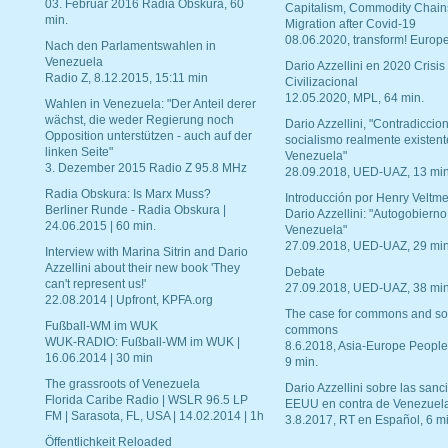
03. Februar 2016 Radia Obskura, 60
Capitalism, Commodity Chain
min.
Migration after Covid-19
08.06.2020, transform! Europe
Nach den Parlamentswahlen in
Venezuela
Dario Azzellini en 2020 Crisis
Radio Z, 8.12.2015, 15:11 min
Civilizacional
12.05.2020, MPL, 64 min.
Wahlen in Venezuela: "Der Anteil derer
wächst, die weder Regierung noch
Dario Azzellini, "Contradiccio
Opposition unterstützen - auch auf der
socialismo realmente existent
linken Seite"
Venezuela"
3. Dezember 2015 Radio Z 95.8 MHz
28.09.2018, UED-UAZ, 13 min
Radia Obskura: Is Marx Muss?
Introducción por Henry Veltme
Berliner Runde - Radia Obskura |
Dario Azzellini: "Autogobierno
24.06.2015 | 60 min.
Venezuela"
27.09.2018, UED-UAZ, 29 min
Interview with Marina Sitrin and Dario
Azzellini about their new book 'They
Debate
can't represent us!'
27.09.2018, UED-UAZ, 38 min
22.08.2014 | Upfront, KPFA.org
The case for commons and so
Fußball-WM im WUK
commons
WUK-RADIO: Fußball-WM im WUK |
8.6.2018, Asia-Europe People
16.06.2014 | 30 min
9 min.
The grassroots of Venezuela
Dario Azzellini sobre las san
Florida Caribe Radio | WSLR 96.5 LP
EEUU en contra de Venezuel
FM | Sarasota, FL, USA | 14.02.2014 | 1h
3.8.2017, RT en Español, 6 mi
Öffentlichkeit Reloaded