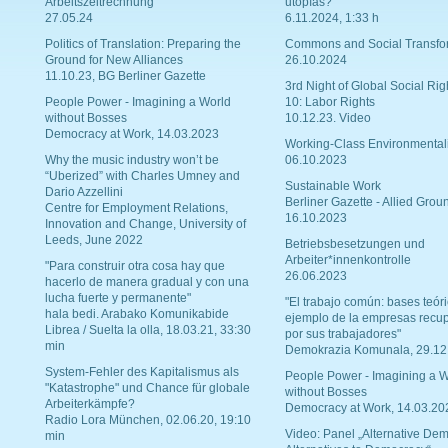
Arbeitszeitrechnung
utopías?
27.05.24
6.11.2024, 1:33 h
Politics of Translation: Preparing the
Commons and Social Transfo
Ground for New Alliances
26.10.2024
11.10.23, BG Berliner Gazette
3rd Night of Global Social Rig
People Power - Imagining a World
10: Labor Rights
without Bosses
10.12.23. Video
Democracy at Work, 14.03.2023
Working-Class Environmental
Why the music industry won’t be
06.10.2023
“Uberized” with Charles Umney and
Sustainable Work
Dario Azzellini
Berliner Gazette - Allied Grou
Centre for Employment Relations,
16.10.2023
Innovation and Change, University of
Leeds, June 2022
Betriebsbesetzungen und
Arbeiter*innenkontrolle
"Para construir otra cosa hay que
26.06.2023
hacerlo de manera gradual y con una
lucha fuerte y permanente"
"El trabajo común: bases teóri
hala bedi. Arabako Komunikabide
ejemplo de la empresas recu
Librea / Suelta la olla, 18.03.21, 33:30
por sus trabajadores"
min
Demokrazia Komunala, 29.12
System-Fehler des Kapitalismus als
People Power - Imagining a W
"Katastrophe" und Chance für globale
without Bosses
Arbeiterkämpfe?
Democracy at Work, 14.03.20
Radio Lora München, 02.06.20, 19:10
Video: Panel „Alternative Dem
min