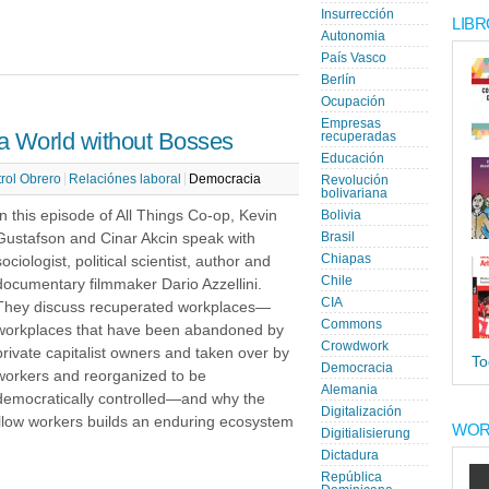
Insurrección
LIBR
Autonomia
País Vasco
Berlín
Ocupación
Empresas
a World without Bosses
recuperadas
Educación
rol Obrero
Relaciónes laboral
Democracia
Revolución
bolivariana
In this episode of All Things Co-op, Kevin
Bolivia
Gustafson and Cinar Akcin speak with
Brasil
Chiapas
sociologist, political scientist, author and
Chile
documentary filmmaker Dario Azzellini.
CIA
They discuss recuperated workplaces—
Commons
workplaces that have been abandoned by
Crowdwork
private capitalist owners and taken over by
To
Democracia
workers and reorganized to be
Alemania
democratically controlled—and why the
Digitalización
ellow workers builds an enduring ecosystem
WOR
Digitialisierung
Dictadura
República