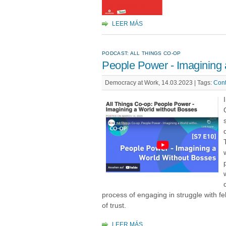
LEER MÁS
PODCAST: ALL THINGS CO-OP
People Power - Imagining 
Democracy at Work, 14.03.2023 |
Tags:
Cont
process of engaging in struggle with f
of trust.
LEER MÁS