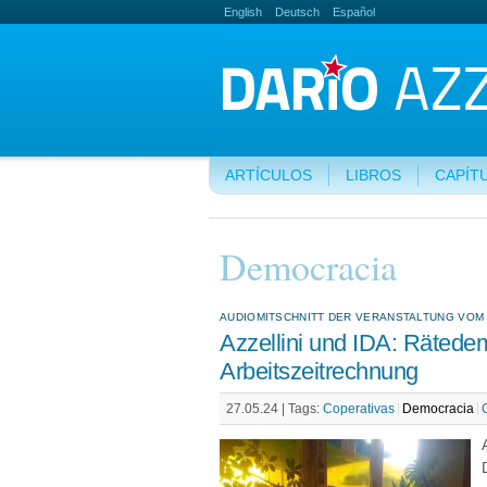
English
Deutsch
Español
ARTÍCULOS
LIBROS
CAPÍT
Democracia
AUDIOMITSCHNITT DER VERANSTALTUNG VOM 15
Azzellini und IDA: Rätede
Arbeitszeitrechnung
27.05.24 |
Tags:
Coperativas
Democracia