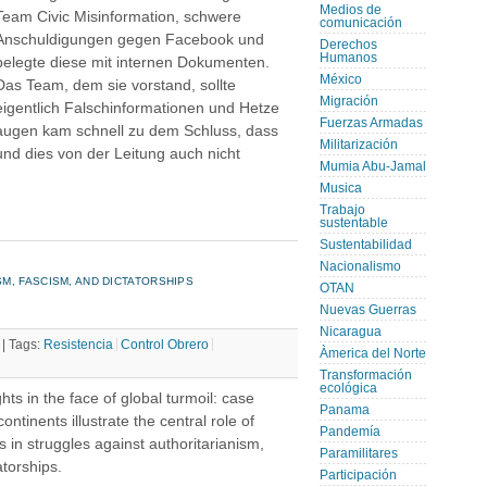
Medios de
Team Civic Misinformation, schwere
comunicación
Anschuldigungen gegen Facebook und
Derechos
Humanos
belegte diese mit internen Dokumenten.
México
Das Team, dem sie vorstand, sollte
Migración
eigentlich Falschinformationen und Hetze
Fuerzas Armadas
augen kam schnell zu dem Schluss, dass
Militarización
und dies von der Leitung auch nicht
Mumia Abu-Jamal
Musica
Trabajo
sustentable
Sustentabilidad
Nacionalismo
M, FASCISM, AND DICTATORSHIPS
OTAN
Nuevas Guerras
Nicaragua
 |
Tags:
Resistencia
Control Obrero
Àmerica del Norte
Transformación
ecológica
ts in the face of global turmoil: case
Panama
continents illustrate the central role of
Pandemía
 in struggles against authoritarianism,
Paramilitares
atorships.
Participación