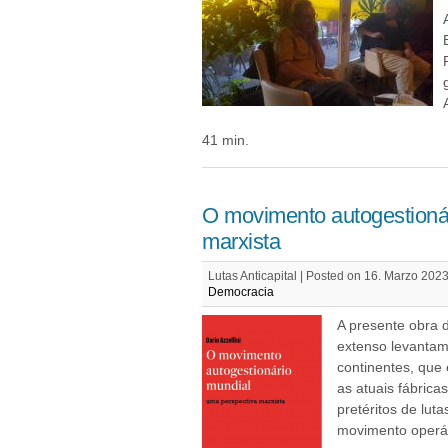
41 min.
O movimento autogestionár
marxista
Lutas Anticapital | Posted on 16. Marzo 2023
Democracia
A presente obra 
extenso levantam
continentes, que
as atuais fábric
pretéritos de lut
movimento operár