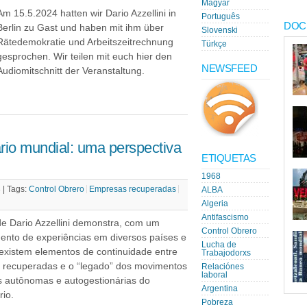
Magyar
Am 15.5.2024 hatten wir Dario Azzellini in
Português
DOC
Berlin zu Gast und haben mit ihm über
Slovenski
Rätedemokratie und Arbeitszeitrechnung
Türkçe
gesprochen. Wir teilen mit euch hier den
NEWSFEED
Audiomitschnitt der Veranstaltung.
io mundial: uma perspectiva
ETIQUETAS
1968
 |
Tags:
Control Obrero
Empresas recuperadas
ALBA
Algeria
Antifascismo
de Dario Azzellini demonstra, com um
Control Obrero
ento de experiências em diversos países e
Lucha de
 existem elementos de continuidade entre
Trabajodorxs
as recuperadas e o “legado” dos movimentos
Relaciónes
laboral
as autônomas e autogestionárias do
Argentina
io.
Pobreza