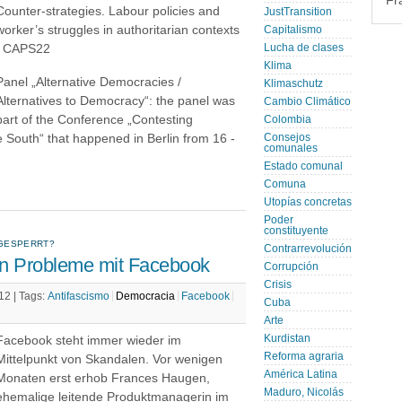
Fr
Counter-strategies. Labour policies and
JustTransition
worker’s struggles in authoritarian contexts
Capitalismo
| CAPS22
Lucha de clases
Klima
Panel „Alternative Democracies /
Klimaschutz
Alternatives to Democracy“: the panel was
Cambio Climático
part of the Conference „Contesting
Colombia
e South“ that happened in Berlin from 16 -
Consejos
comunales
Estado comunal
Comuna
Utopías concretas
Poder
constituyente
 GESPERRT?
Contrarrevolución
 Probleme mit Facebook
Corrupción
Crisis
12 |
Tags:
Antifascismo
Democracia
Facebook
Cuba
Arte
Kurdistan
Facebook steht immer wieder im
Reforma agraria
Mittelpunkt von Skandalen. Vor wenigen
América Latina
Monaten erst erhob Frances Haugen,
Maduro, Nicolás
ehemalige leitende Produktmanagerin im