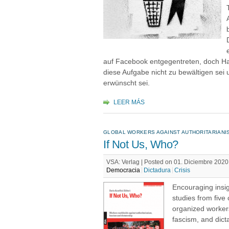
auf Facebook entgegentreten, doch H
diese Aufgabe nicht zu bewältigen sei 
erwünscht sei.
LEER MÁS
GLOBAL WORKERS AGAINST AUTHORITARIANIS
If Not Us, Who?
VSA: Verlag | Posted on 01. Diciembre 2020
Democracia
Dictadura
Crisis
Encouraging insigh
studies from five 
organized workers
fascism, and dict