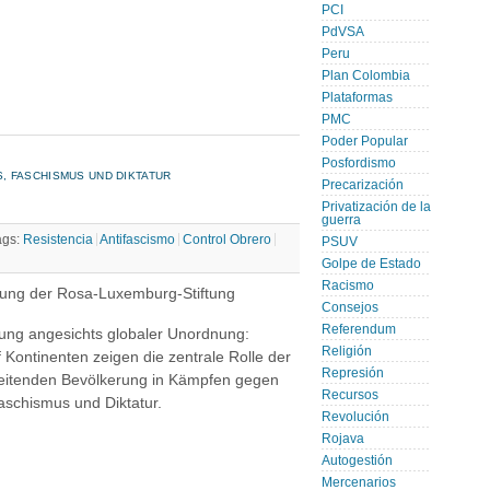
PCI
PdVSA
Peru
Plan Colombia
Plataformas
PMC
Poder Popular
Posfordismo
, FASCHISMUS UND DIKTATUR
Precarización
Privatización de la
guerra
ags:
Resistencia
Antifascismo
Control Obrero
PSUV
Golpe de Estado
Racismo
chung der Rosa-Luxemburg-Stiftung
Consejos
Referendum
gung angesichts globaler Unordnung:
Religión
f Kontinenten zeigen die zentrale Rolle der
Represión
beitenden Bevölkerung in Kämpfen gegen
Recursos
aschismus und Diktatur.
Revolución
Rojava
Autogestión
Mercenarios