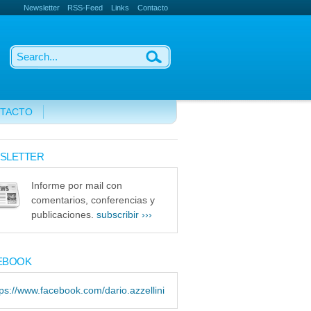
Newsletter
RSS-Feed
Links
Contacto
TACTO
SLETTER
Informe por mail con
comentarios, conferencias y
publicaciones.
subscribir ›››
EBOOK
tps://www.facebook.com/dario.azzellini