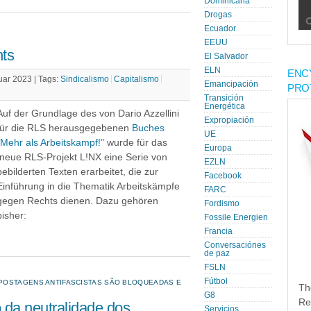
Dominicana
Drogas
Ecuador
EEUU
ts
El Salvador
ELN
ENC
uar 2023 |
Tags:
Sindicalismo
Capitalismo
Emancipación
PRO
Transición
Energética
Auf der Grundlage des von Dario Azzellini
Expropiación
für die RLS herausgegebenen
Buches
UE
"Mehr als Arbeitskampf!"
wurde für das
Europa
neue RLS-Projekt L!NX eine Serie von
EZLN
bebilderten Texten erarbeitet, die zur
Facebook
Einführung in die Thematik Arbeitskämpfe
FARC
gegen Rechts dienen. Dazu gehören
Fordismo
bisher:
Fossile Energien
Francia
Conversaciónes
de paz
FSLN
Fútbol
POSTAGENS ANTIFASCISTAS SÃO BLOQUEADAS E
Th
G8
Re
 da neutralidade dos
Servicios