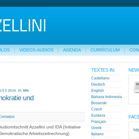
ULOS
VIDEOS-AUDIOS
AGENDA
CURRÍCULUM
CON
TEXTES IN:
NEW
Castellano
Deutsch
.5.2024, 41 MIN.
English
mokratie und
Bahasa Indonesia
Bosanski
Czech
Euskera
FAC
Consejos
Français
Audiomitschnitt Azzellini und IDA (Initiative
Greek
ht
Demokratische Arbeitszeitrechnung)
Italiano