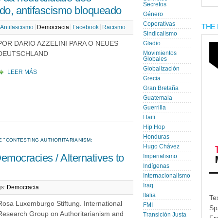
Secretos
ado, antifascismo bloqueado
Género
Coperativas
THE 
Antifascismo
Democracia
Facebook
Racismo
Sindicalismo
POR DARIO AZZELINI PARA O NEUES
Gladio
DEUTSCHLAND
Movimientos
Globales
Globalización
LEER MÁS
Grecia
Gran Bretaña
Guatemala
Guerrilla
Haiti
Hip Hop
Honduras
 "CONTESTING AUTHORITARIANISM:
Hugo Chávez
emocracies / Alternatives to
Imperialismo
Indígenas
Internacionalismo
Iraq
gs:
Democracia
Italia
Te
Rosa Luxemburgo Stiftung. International
FMI
Sp
Research Group on Authoritarianism and
Transición Justa