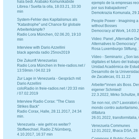
hala bedi. Arabako Komunikabide
ejemplo de la empresas re
Librea / Suelta la olla, 18.03.21, 33:30
por sus trabajadores"
min
Demokrazia Komunala, 29.
System-Fehler des Kapitalismus als
People Power - Imagining a
"Katastrophe" und Chance für globale
without Bosses
Arbeiterkämpfe?
Democracy at Work, 14.03.
Radio Lora München, 02.06.20, 19:10
Video: Panel „Alternative D
min
Alternatives to Democracy“
Interview with Dario Azzellini
Rosa Luxemburgo Stiftung,
black agenda radio 25nov2019
Vídeo - Seminario: ¿Son las
Die Zukunft Venezuelas
digitales el futuro del trabaj
Radio Lora München in freie-radios.net /
Unidad Académica de Estud
13:59min / 04.02.19
Desarrollo de la Universid
de Zacatecas, 01.11.22
Zur Lage in Venezuela - Gespräch mit
Dario Azzellini
Arbeiter*innen als Boss. De
coloRadio in freie-radios.net / 20:33 min
eigener Schmied!
/ 07.02.2019
22.3.2022, Mirko Schultze, 
Interview Radio Corax: "The Class
Se non noi, chi? Lavoratori di
Strikes Back"
mondo contro autoritarismo,
Radio Corax, Halle, 28.11.2017, 24:34
dittatura
min.
26.01.2022, transformitalia,
Venezuela - wie geht es weiter?
Venezuela Communes
Stoffwechsel, Radio Z Nürnberg,
12.01.2022, Ithaca DSA, 28 
4.10.2017, 16:37 min
Commons & Public Goods