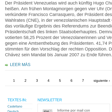
Der Präsident Venezuelas wird auch künftig Hugo Ch
heißen. Am frühen Montagmorgen gegen vier Uhr (Ort
verkündete Francisco Carrasquero, der Präsident des
Wahlrates (CNE), in der venezolanischen Hauptstadt
das vorläufige Ergebnis des Referendums zur Beend
Präsidentschaft des linken Staatsoberhauptes. Demn
votierten 58,25 Prozent der Venezolanerinnen und V
gegen eine Amtsenthebung des Präsidenten. 41,74 P
stimmten für den Vorschlag der rechten Opposition. 
Chávez sein Mandat bis Januar 2007 zu Ende führen
LEER MÁS
1
2
3
4
5
6
7
siguiente ›
TEXTES IN:
NEWSLETTER
Castellano
Informe por mail con
Deutsch