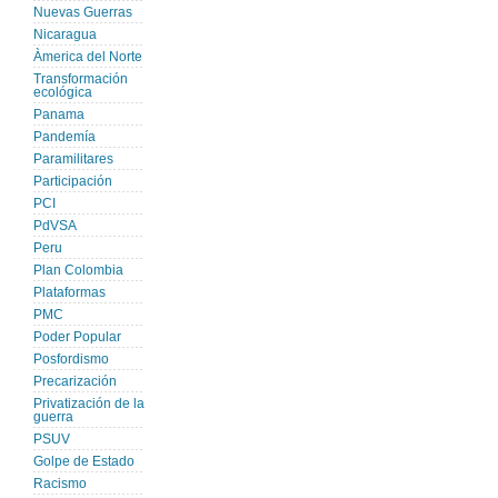
Nuevas Guerras
Nicaragua
Àmerica del Norte
Transformación
ecológica
Panama
Pandemía
Paramilitares
Participación
PCI
PdVSA
Peru
Plan Colombia
Plataformas
PMC
Poder Popular
Posfordismo
Precarización
Privatización de la
guerra
PSUV
Golpe de Estado
Racismo