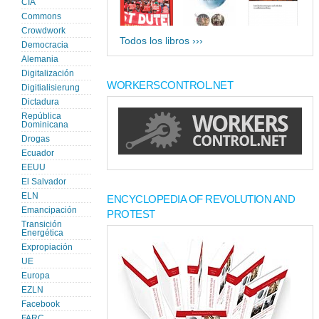
CIA
Commons
Crowdwork
Todos los libros ›››
Democracia
Alemania
Digitalización
WORKERSCONTROL.NET
Digitialisierung
Dictadura
República
Dominicana
Drogas
Ecuador
EEUU
El Salvador
ELN
ENCYCLOPEDIA OF REVOLUTION AND
Emancipación
PROTEST
Transición
Energética
Expropiación
UE
Europa
EZLN
Facebook
FARC