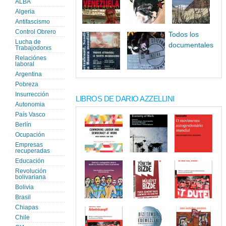
ALBA
Algeria
Antifascismo
Control Obrero
Todos los
Lucha de
documentales
Trabajodorxs
Relaciónes
laboral
Argentina
Pobreza
Insurrección
LIBROS DE DARIO AZZELLINI
Autonomia
País Vasco
Berlín
Ocupación
Empresas
recuperadas
Educación
Revolución
bolivariana
Bolivia
Brasil
Chiapas
Chile