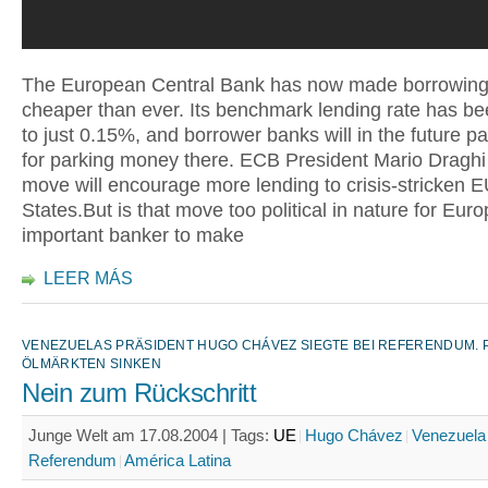
The European Central Bank has now made borrowin
cheaper than ever. Its benchmark lending rate has b
to just 0.15%, and borrower banks will in the future p
for parking money there. ECB President Mario Draghi
move will encourage more lending to crisis-stricken
States.But is that move too political in nature for Eur
important banker to make
LEER MÁS
VENEZUELAS PRÄSIDENT HUGO CHÁVEZ SIEGTE BEI REFERENDUM. 
ÖLMÄRKTEN SINKEN
Nein zum Rückschritt
Junge Welt am 17.08.2004 |
Tags:
UE
Hugo Chávez
Venezuela
Referendum
América Latina