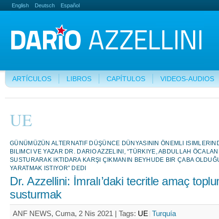
English
Deutsch
Español
ARTÍCULOS
LIBROS
CAPÍTULOS
VIDEOS-AUDIOS
UE
GÜNÜMÜZÜN ALTERNATIF DÜŞÜNCE DÜNYASININ ÖNEMLI ISIMLERIN
BILIMCI VE YAZAR DR. DARIO AZZELINI, “TÜRKIYE, ABDULLAH ÖCALAN
SUSTURARAK IKTIDARA KARŞI ÇIKMANIN BEYHUDE BIR ÇABA OLDUĞU
YARATMAK ISTIYOR” DEDI
Dr. Azzellini: İmralı’daki tecritle amaç topl
susturmak
ANF NEWS, Cuma, 2 Nis 2021 |
Tags:
UE
Turquía