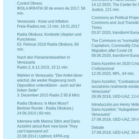
Control Obrero
14.12.2020, The Center for 
IROLA IRRATIA 30 de enero de 2017, 58
Justice, 121 min.
min.
Commons as Political Projec
Venezuela - Krise und Inflation
Commons and Just Transitio
Freie-Radios.net, 13 min. 19.01.2017
Times
03.07.2020, transform! Euro
Radia Obskura: Konkrete Utopien und
Punchlines
The Commons vs "normality"
03. Februar 2016 Radia Obskura, 60
Capitalism, Commodity Cha
min.
Migration after Covid-19
08.06.2020, transform! Euro
Nach den Parlamentswahlen in
Venezuela
Dario Azzellini en 2020 Cris
Radio Z, 8.12.2015, 15:11 min
Civilizacional
12.05.2020, MPL, 64 min.
Wahlen in Venezuela: "Der Anteil derer
wächst, die weder Regierung noch
Dario Azzellini, "Contradicc
Opposition unterstützen - auch auf der
socialismo realmente existe
linken Seite"
Venezuela"
3. Dezember 2015 Radio Z 95.8 MHz
28.09.2018, UED-UAZ, 13 m
Radia Obskura: Is Marx Muss?
Introducción por Henry Velt
Berliner Runde - Radia Obskura |
Dario Azzellini: "Autogobier
24.06.2015 | 60 min.
Venezuela"
27.09.2018, UED-UAZ, 29 m
Interview with Marina Sitrin and Dario
Azzellini about their new book 'They
Debate
can't represent us!'
27.09.2018, UED-UAZ, 38 m
22.08.2014 | Upfront, KPFA.org