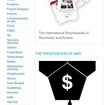
Fordismo
Fossile Energien
Francia
Conversaciónes
de paz
FSLN
Fútbol
The International Encyclopedia of
G8
Revolution and Protest
Servicios
Secretos
Género
Coperativas
THE PRIVATIZATION OF WAR
Sindicalismo
Gladio
Movimientos
Globales
Globalización
Grecia
Gran Bretaña
Guatemala
Guerrilla
Haiti
Hip Hop