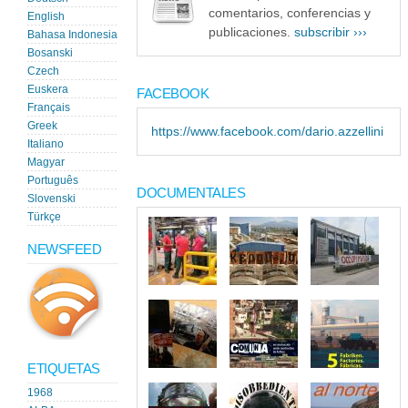
comentarios, conferencias y
English
publicaciones.
subscribir ›››
Bahasa Indonesia
Bosanski
Czech
Euskera
FACEBOOK
Français
Greek
https://www.facebook.com/dario.azzellini
Italiano
Magyar
Português
DOCUMENTALES
Slovenski
Türkçe
NEWSFEED
ETIQUETAS
1968