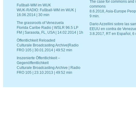
The case for commons and s
Fußball-WM im WUK
commons
WUK-RADIO: Fußball-WM im WUK |
8.6.2018, Asia-Europe Peop
16.06.2014 | 30 min
9 min.
The grassroots of Venezuela
Dario Azzellini sobre las sa
Florida Caribe Radio | WSLR 96.5 LP
EEUU en contra de Venezu
FM | Sarasota, FL, USA | 14.02.2014 | 1h
3.8.2017, RT en Español, 6 
Öffentlichkeit Reloaded
Culturale Broadcasting Archive|Radio
FRO 105 | 30.01.2014 | 49:52 min
Inszenierte Öffentlichkeit –
Gegenöffentlichkeit
Culturale Broadcasting Archive | Radio
FRO 105 | 23.10.2013 | 49:52 min