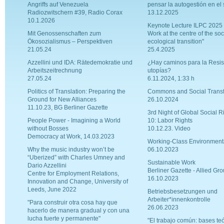
Angriffs auf Venezuela
pensar la autogestión en el 
Radiozwitschern #39, Radio Corax
13.12.2025
10.1.2026
Keynote Lecture ILPC 2025 
Mit Genossenschaften zum
Work at the centre of the soc
Ökosozialismus – Perspektiven
ecological transition"
21.05.24
25.4.2025
Azzellini und IDA: Rätedemokratie und
¿Hay caminos para la Resist
Arbeitszeitrechnung
utopías?
27.05.24
6.11.2024, 1:33 h
Politics of Translation: Preparing the
Commons and Social Trans
Ground for New Alliances
26.10.2024
11.10.23, BG Berliner Gazette
3rd Night of Global Social R
People Power - Imagining a World
10: Labor Rights
without Bosses
10.12.23. Video
Democracy at Work, 14.03.2023
Working-Class Environment
Why the music industry won’t be
06.10.2023
“Uberized” with Charles Umney and
Sustainable Work
Dario Azzellini
Berliner Gazette - Allied Gr
Centre for Employment Relations,
16.10.2023
Innovation and Change, University of
Leeds, June 2022
Betriebsbesetzungen und
Arbeiter*innenkontrolle
"Para construir otra cosa hay que
26.06.2023
hacerlo de manera gradual y con una
lucha fuerte y permanente"
"El trabajo común: bases teó