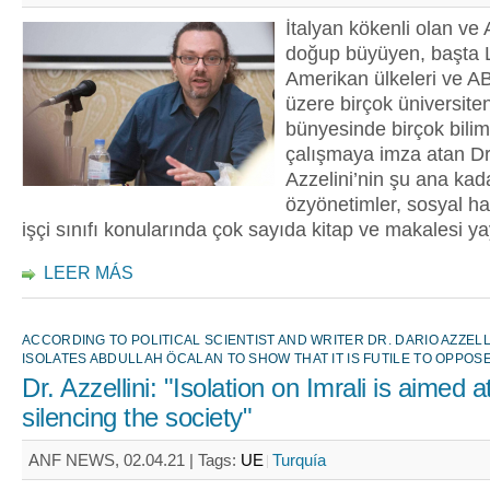
İtalyan kökenli olan ve
doğup büyüyen, başta L
Amerikan ülkeleri ve 
üzere birçok üniversite
bünyesinde birçok bilim
çalışmaya imza atan Dr
Azzelini’nin şu ana kada
özyönetimler, sosyal ha
işçi sınıfı konularında çok sayıda kitap ve makalesi ya
LEER MÁS
ACCORDING TO POLITICAL SCIENTIST AND WRITER DR. DARIO AZZELL
ISOLATES ABDULLAH ÖCALAN TO SHOW THAT IT IS FUTILE TO OPPO
Dr. Azzellini: "Isolation on Imrali is aimed a
silencing the society"
ANF NEWS, 02.04.21 |
Tags:
UE
Turquía