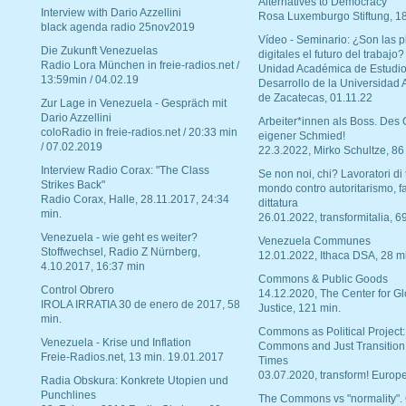
Alternatives to Democracy“
Interview with Dario Azzellini
Rosa Luxemburgo Stiftung, 1
black agenda radio 25nov2019
Vídeo - Seminario: ¿Son las p
Die Zukunft Venezuelas
digitales el futuro del trabajo?
Radio Lora München in freie-radios.net /
Unidad Académica de Estudio
13:59min / 04.02.19
Desarrollo de la Universidad
de Zacatecas, 01.11.22
Zur Lage in Venezuela - Gespräch mit
Dario Azzellini
Arbeiter*innen als Boss. Des
coloRadio in freie-radios.net / 20:33 min
eigener Schmied!
/ 07.02.2019
22.3.2022, Mirko Schultze, 86
Interview Radio Corax: "The Class
Se non noi, chi? Lavoratori di t
Strikes Back"
mondo contro autoritarismo, f
Radio Corax, Halle, 28.11.2017, 24:34
dittatura
min.
26.01.2022, transformitalia, 6
Venezuela - wie geht es weiter?
Venezuela Communes
Stoffwechsel, Radio Z Nürnberg,
12.01.2022, Ithaca DSA, 28 m
4.10.2017, 16:37 min
Commons & Public Goods
Control Obrero
14.12.2020, The Center for Gl
IROLA IRRATIA 30 de enero de 2017, 58
Justice, 121 min.
min.
Commons as Political Project:
Venezuela - Krise und Inflation
Commons and Just Transition
Freie-Radios.net, 13 min. 19.01.2017
Times
03.07.2020, transform! Europe
Radia Obskura: Konkrete Utopien und
Punchlines
The Commons vs "normality".