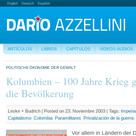
English
Deutsch
Español
ARTÍCULOS
LIBROS
CAPÍTULOS
VIDEOS-AUDIOS
POLITISCHE ÖKONOMIE DER GEWALT
Kolumbien – 100 Jahre Krieg 
die Bevölkerung
Leske + Budrich | Posted on 23. Noviembre 2003 |
Tags:
Imperia
Capitalismo
Colombia
Paramilitares
Privatización de la guerra
Vor allem in Ländern der D