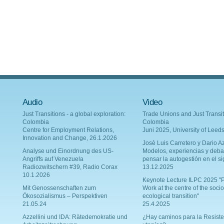
Audio
Video
Just Transitions - a global exploration:
Trade Unions and Just Transit
Colombia
Colombia
Centre for Employment Relations,
Juni 2025, University of Leed
Innovation and Change, 26.1.2026
Josè Luis Carretero y Dario Az
Analyse und Einordnung des US-
Modelos, experiencias y deba
Angriffs auf Venezuela
pensar la autogestión en el si
Radiozwitschern #39, Radio Corax
13.12.2025
10.1.2026
Keynote Lecture ILPC 2025 "P
Mit Genossenschaften zum
Work at the centre of the socio
Ökosozialismus – Perspektiven
ecological transition"
21.05.24
25.4.2025
Azzellini und IDA: Rätedemokratie und
¿Hay caminos para la Resiste