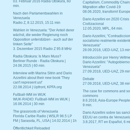
03. Februar 2016 Radia Obskura, 60
Capitalism, Commodity Chain
min.
Migration after Covid-19
08.06.2020, transform! Europe
Nach den Parlamentswahlen in
Venezuela
Dario Azzellini en 2020 Crisis
Radio Z, 8.12.2015, 15:11 min
Civilizacional
12.05.2020, MPL, 64 min.
Wahlen in Venezuela: "Der Anteil derer
wächst, die weder Regierung noch
Dario Azzellini, "Contradiccio
Opposition unterstützen - auch auf der
socialismo realmente existent
linken Seite"
Venezuela"
3. Dezember 2015 Radio Z 95.8 MHz
28.09.2018, UED-UAZ, 13 min
Radia Obskura: Is Marx Muss?
Introducción por Henry Veltme
Berliner Runde - Radia Obskura |
Dario Azzellini: "Autogobierno
24.06.2015 | 60 min.
Venezuela"
27.09.2018, UED-UAZ, 29 min
Interview with Marina Sitrin and Dario
Azzellini about their new book 'They
Debate
can't represent us!'
27.09.2018, UED-UAZ, 38 min
22.08.2014 | Upfront, KPFA.org
The case for commons and so
Fußball-WM im WUK
commons
WUK-RADIO: Fußball-WM im WUK |
8.6.2018, Asia-Europe People
16.06.2014 | 30 min
9 min.
The grassroots of Venezuela
Dario Azzellini sobre las san
Florida Caribe Radio | WSLR 96.5 LP
EEUU en contra de Venezuel
FM | Sarasota, FL, USA | 14.02.2014 | 1h
3.8.2017, RT en Español, 6 mi
Öffentlichkeit Reloaded