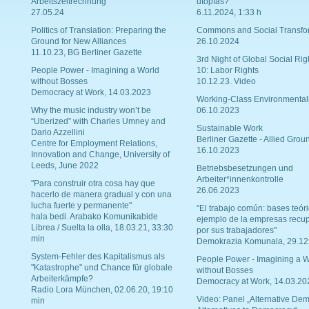
Arbeitszeitrechnung
utopías?
27.05.24
6.11.2024, 1:33 h
Politics of Translation: Preparing the
Commons and Social Transfo
Ground for New Alliances
26.10.2024
11.10.23, BG Berliner Gazette
3rd Night of Global Social Rig
People Power - Imagining a World
10: Labor Rights
without Bosses
10.12.23. Video
Democracy at Work, 14.03.2023
Working-Class Environmental
Why the music industry won’t be
06.10.2023
“Uberized” with Charles Umney and
Sustainable Work
Dario Azzellini
Berliner Gazette - Allied Grou
Centre for Employment Relations,
16.10.2023
Innovation and Change, University of
Leeds, June 2022
Betriebsbesetzungen und
Arbeiter*innenkontrolle
"Para construir otra cosa hay que
26.06.2023
hacerlo de manera gradual y con una
lucha fuerte y permanente"
"El trabajo común: bases teóri
hala bedi. Arabako Komunikabide
ejemplo de la empresas recu
Librea / Suelta la olla, 18.03.21, 33:30
por sus trabajadores"
min
Demokrazia Komunala, 29.12
System-Fehler des Kapitalismus als
People Power - Imagining a W
"Katastrophe" und Chance für globale
without Bosses
Arbeiterkämpfe?
Democracy at Work, 14.03.20
Radio Lora München, 02.06.20, 19:10
Video: Panel „Alternative Dem
min