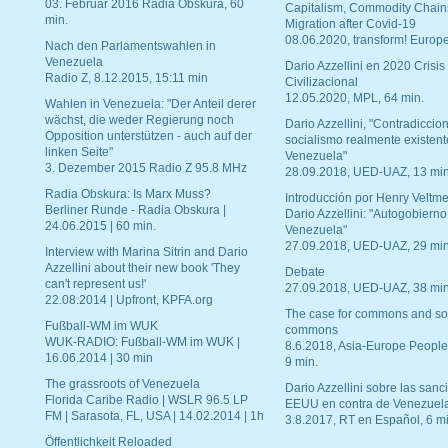
03. Februar 2016 Radia Obskura, 60
Capitalism, Commodity Chain
min.
Migration after Covid-19
08.06.2020, transform! Europe
Nach den Parlamentswahlen in
Venezuela
Dario Azzellini en 2020 Crisis
Radio Z, 8.12.2015, 15:11 min
Civilizacional
12.05.2020, MPL, 64 min.
Wahlen in Venezuela: "Der Anteil derer
wächst, die weder Regierung noch
Dario Azzellini, "Contradiccio
Opposition unterstützen - auch auf der
socialismo realmente existent
linken Seite"
Venezuela"
3. Dezember 2015 Radio Z 95.8 MHz
28.09.2018, UED-UAZ, 13 min
Radia Obskura: Is Marx Muss?
Introducción por Henry Veltme
Berliner Runde - Radia Obskura |
Dario Azzellini: "Autogobierno
24.06.2015 | 60 min.
Venezuela"
27.09.2018, UED-UAZ, 29 min
Interview with Marina Sitrin and Dario
Azzellini about their new book 'They
Debate
can't represent us!'
27.09.2018, UED-UAZ, 38 min
22.08.2014 | Upfront, KPFA.org
The case for commons and so
Fußball-WM im WUK
commons
WUK-RADIO: Fußball-WM im WUK |
8.6.2018, Asia-Europe People
16.06.2014 | 30 min
9 min.
The grassroots of Venezuela
Dario Azzellini sobre las san
Florida Caribe Radio | WSLR 96.5 LP
EEUU en contra de Venezuel
FM | Sarasota, FL, USA | 14.02.2014 | 1h
3.8.2017, RT en Español, 6 mi
Öffentlichkeit Reloaded