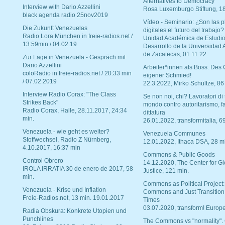
Alternatives to Democracy“
Interview with Dario Azzellini
Rosa Luxemburgo Stiftung, 1
black agenda radio 25nov2019
Vídeo - Seminario: ¿Son las p
Die Zukunft Venezuelas
digitales el futuro del trabajo?
Radio Lora München in freie-radios.net /
Unidad Académica de Estudio
13:59min / 04.02.19
Desarrollo de la Universidad
de Zacatecas, 01.11.22
Zur Lage in Venezuela - Gespräch mit
Dario Azzellini
Arbeiter*innen als Boss. Des
coloRadio in freie-radios.net / 20:33 min
eigener Schmied!
/ 07.02.2019
22.3.2022, Mirko Schultze, 86
Interview Radio Corax: "The Class
Se non noi, chi? Lavoratori di t
Strikes Back"
mondo contro autoritarismo, f
Radio Corax, Halle, 28.11.2017, 24:34
dittatura
min.
26.01.2022, transformitalia, 6
Venezuela - wie geht es weiter?
Venezuela Communes
Stoffwechsel, Radio Z Nürnberg,
12.01.2022, Ithaca DSA, 28 m
4.10.2017, 16:37 min
Commons & Public Goods
Control Obrero
14.12.2020, The Center for Gl
IROLA IRRATIA 30 de enero de 2017, 58
Justice, 121 min.
min.
Commons as Political Project:
Venezuela - Krise und Inflation
Commons and Just Transition
Freie-Radios.net, 13 min. 19.01.2017
Times
03.07.2020, transform! Europe
Radia Obskura: Konkrete Utopien und
Punchlines
The Commons vs "normality".