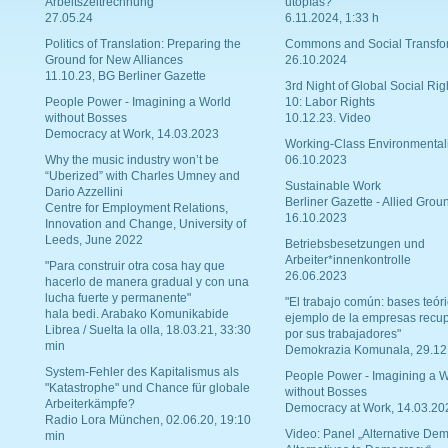
Arbeitszeitrechnung
utopías?
27.05.24
6.11.2024, 1:33 h
Politics of Translation: Preparing the
Commons and Social Transfo
Ground for New Alliances
26.10.2024
11.10.23, BG Berliner Gazette
3rd Night of Global Social Rig
People Power - Imagining a World
10: Labor Rights
without Bosses
10.12.23. Video
Democracy at Work, 14.03.2023
Working-Class Environmental
Why the music industry won’t be
06.10.2023
“Uberized” with Charles Umney and
Sustainable Work
Dario Azzellini
Berliner Gazette - Allied Grou
Centre for Employment Relations,
16.10.2023
Innovation and Change, University of
Leeds, June 2022
Betriebsbesetzungen und
Arbeiter*innenkontrolle
"Para construir otra cosa hay que
26.06.2023
hacerlo de manera gradual y con una
lucha fuerte y permanente"
"El trabajo común: bases teóri
hala bedi. Arabako Komunikabide
ejemplo de la empresas recu
Librea / Suelta la olla, 18.03.21, 33:30
por sus trabajadores"
min
Demokrazia Komunala, 29.12
System-Fehler des Kapitalismus als
People Power - Imagining a W
"Katastrophe" und Chance für globale
without Bosses
Arbeiterkämpfe?
Democracy at Work, 14.03.20
Radio Lora München, 02.06.20, 19:10
Video: Panel „Alternative Dem
min