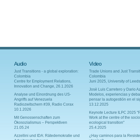
Audio
Video
Just Transitions - a global exploration:
Trade Unions and Just Transit
Colombia
Colombia
Centre for Employment Relations,
Juni 2025, University of Leed
Innovation and Change, 26.1.2026
Josè Luis Carretero y Dario Az
Analyse und Einordnung des US-
Modelos, experiencias y deba
Angriffs auf Venezuela
pensar la autogestión en el si
Radiozwitschern #39, Radio Corax
13.12.2025
10.1.2026
Keynote Lecture ILPC 2025 "P
Mit Genossenschaften zum
Work at the centre of the socio
Ökosozialismus – Perspektiven
ecological transition"
21.05.24
25.4.2025
Azzellini und IDA: Rätedemokratie und
¿Hay caminos para la Resiste