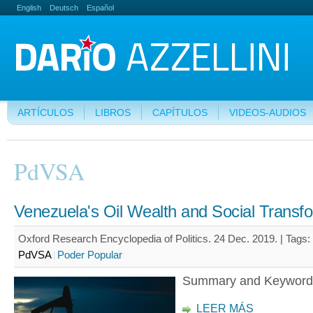
English
Deutsch
Español
ARTÍCULOS
LIBROS
CAPÍTULOS
VIDEOS-AUDIOS
PdVSA
Venezuela's Oil Wealth and Social Transf
Oxford Research Encyclopedia of Politics. 24 Dec. 2019. |
Tags:
PdVSA
Poder Popular
Summary and Keyword
LEER MÁS