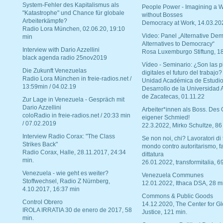
System-Fehler des Kapitalismus als
People Power - Imagining a W
"Katastrophe" und Chance für globale
without Bosses
Arbeiterkämpfe?
Democracy at Work, 14.03.20
Radio Lora München, 02.06.20, 19:10
Video: Panel „Alternative Dem
min
Alternatives to Democracy“
Interview with Dario Azzellini
Rosa Luxemburgo Stiftung, 1
black agenda radio 25nov2019
Vídeo - Seminario: ¿Son las p
Die Zukunft Venezuelas
digitales el futuro del trabajo?
Radio Lora München in freie-radios.net /
Unidad Académica de Estudio
13:59min / 04.02.19
Desarrollo de la Universidad
de Zacatecas, 01.11.22
Zur Lage in Venezuela - Gespräch mit
Dario Azzellini
Arbeiter*innen als Boss. Des
coloRadio in freie-radios.net / 20:33 min
eigener Schmied!
/ 07.02.2019
22.3.2022, Mirko Schultze, 86
Interview Radio Corax: "The Class
Se non noi, chi? Lavoratori di t
Strikes Back"
mondo contro autoritarismo, f
Radio Corax, Halle, 28.11.2017, 24:34
dittatura
min.
26.01.2022, transformitalia, 6
Venezuela - wie geht es weiter?
Venezuela Communes
Stoffwechsel, Radio Z Nürnberg,
12.01.2022, Ithaca DSA, 28 m
4.10.2017, 16:37 min
Commons & Public Goods
Control Obrero
14.12.2020, The Center for Gl
IROLA IRRATIA 30 de enero de 2017, 58
Justice, 121 min.
min.