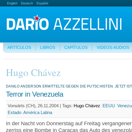
English
Deutsch
Español
ARTÍCULOS
LIBROS
CAPÍTULOS
VIDEOS-AUDIOS
Hugo Chávez
DANILO ANDERSON ERMITTELTE GEGEN DIE PUTSCHISTEN. JETZT IST
Terror in Venezuela
Vorwärts (CH), 26.11.2004 |
Tags:
Hugo Chávez
EEUU
Venezu
Estado
América Latina
In der Nacht von Donnerstag auf Freitag vergangen
zerriss eine Bombe in Caracas das Auto des venezol