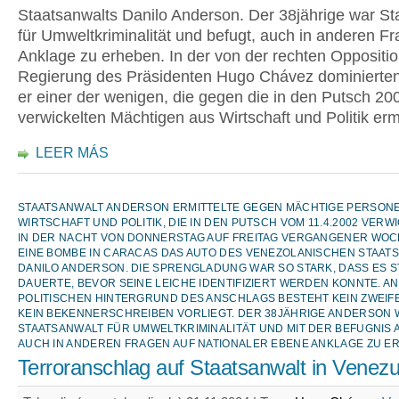
Staatsanwalts Danilo Anderson. Der 38jährige war St
für Umweltkriminalität und befugt, auch in anderen F
Anklage zu erheben. In der von der rechten Oppositio
Regierung des Präsidenten Hugo Chávez dominierten
er einer der wenigen, die gegen die in den Putsch 20
verwickelten Mächtigen aus Wirtschaft und Politik ermi
LEER MÁS
STAATSANWALT ANDERSON ERMITTELTE GEGEN MÄCHTIGE PERSON
WIRTSCHAFT UND POLITIK, DIE IN DEN PUTSCH VOM 11.4.2002 VER
IN DER NACHT VON DONNERSTAG AUF FREITAG VERGANGENER WOC
EINE BOMBE IN CARACAS DAS AUTO DES VENEZOLANISCHEN STAAT
DANILO ANDERSON. DIE SPRENGLADUNG WAR SO STARK, DASS ES 
DAUERTE, BEVOR SEINE LEICHE IDENTIFIZIERT WERDEN KONNTE. AN
POLITISCHEN HINTERGRUND DES ANSCHLAGS BESTEHT KEIN ZWEIF
KEIN BEKENNERSCHREIBEN VORLIEGT. DER 38JÄHRIGE ANDERSON
STAATSANWALT FÜR UMWELTKRIMINALITÄT UND MIT DER BEFUGNIS 
AUCH IN ANDEREN FRAGEN AUF NATIONALER EBENE ANKLAGE ZU E
Terroranschlag auf Staatsanwalt in Venezu