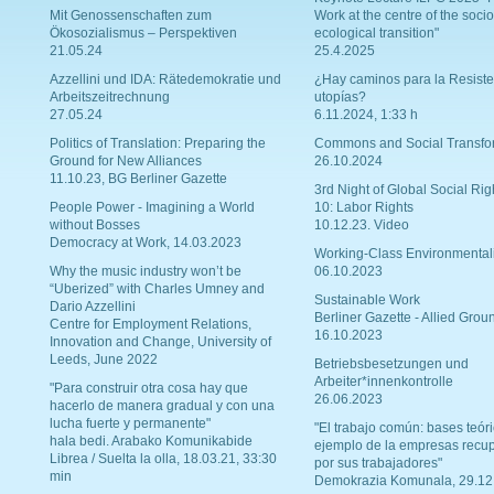
Mit Genossenschaften zum
Work at the centre of the socio
Ökosozialismus – Perspektiven
ecological transition"
21.05.24
25.4.2025
Azzellini und IDA: Rätedemokratie und
¿Hay caminos para la Resiste
Arbeitszeitrechnung
utopías?
27.05.24
6.11.2024, 1:33 h
Politics of Translation: Preparing the
Commons and Social Transfo
Ground for New Alliances
26.10.2024
11.10.23, BG Berliner Gazette
3rd Night of Global Social Rig
People Power - Imagining a World
10: Labor Rights
without Bosses
10.12.23. Video
Democracy at Work, 14.03.2023
Working-Class Environmental
Why the music industry won’t be
06.10.2023
“Uberized” with Charles Umney and
Sustainable Work
Dario Azzellini
Berliner Gazette - Allied Grou
Centre for Employment Relations,
16.10.2023
Innovation and Change, University of
Leeds, June 2022
Betriebsbesetzungen und
Arbeiter*innenkontrolle
"Para construir otra cosa hay que
26.06.2023
hacerlo de manera gradual y con una
lucha fuerte y permanente"
"El trabajo común: bases teóri
hala bedi. Arabako Komunikabide
ejemplo de la empresas recu
Librea / Suelta la olla, 18.03.21, 33:30
por sus trabajadores"
min
Demokrazia Komunala, 29.12