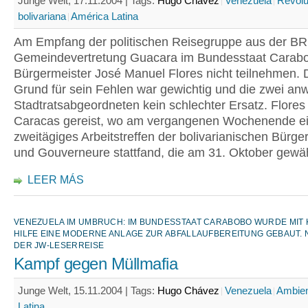
Junge Welt, 17.11.2004 |
Tags:
Hugo Chávez
Venezuela
Revolu
bolivariana
América Latina
Am Empfang der politischen Reisegruppe aus der BR
Gemeindevertretung Guacara im Bundesstaat Carab
Bürgermeister José Manuel Flores nicht teilnehmen. 
Grund für sein Fehlen war gewichtig und die zwei a
Stadtratsabgeordneten kein schlechter Ersatz. Flores
Caracas gereist, wo am vergangenen Wochenende e
zweitägiges Arbeitstreffen der bolivarianischen Bürge
und Gouverneure stattfand, die am 31. Oktober gewä
LEER MÁS
VENEZUELA IM UMBRUCH: IM BUNDESSTAAT CARABOBO WURDE MIT
HILFE EINE MODERNE ANLAGE ZUR ABFALLAUFBEREITUNG GEBAUT. 
DER JW-LESERREISE
Kampf gegen Müllmafia
Junge Welt, 15.11.2004 |
Tags:
Hugo Chávez
Venezuela
Ambie
Latina