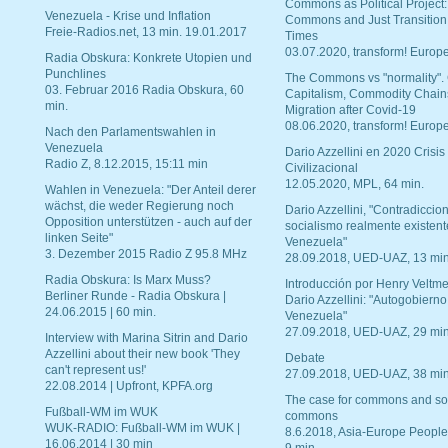
Commons as Political Project:
Venezuela - Krise und Inflation
Commons and Just Transition
Freie-Radios.net, 13 min. 19.01.2017
Times
03.07.2020, transform! Europe
Radia Obskura: Konkrete Utopien und
Punchlines
The Commons vs "normality".
03. Februar 2016 Radia Obskura, 60
Capitalism, Commodity Chain
min.
Migration after Covid-19
08.06.2020, transform! Europe
Nach den Parlamentswahlen in
Venezuela
Dario Azzellini en 2020 Crisis
Radio Z, 8.12.2015, 15:11 min
Civilizacional
12.05.2020, MPL, 64 min.
Wahlen in Venezuela: "Der Anteil derer
wächst, die weder Regierung noch
Dario Azzellini, "Contradiccio
Opposition unterstützen - auch auf der
socialismo realmente existent
linken Seite"
Venezuela"
3. Dezember 2015 Radio Z 95.8 MHz
28.09.2018, UED-UAZ, 13 min
Radia Obskura: Is Marx Muss?
Introducción por Henry Veltme
Berliner Runde - Radia Obskura |
Dario Azzellini: "Autogobierno
24.06.2015 | 60 min.
Venezuela"
27.09.2018, UED-UAZ, 29 min
Interview with Marina Sitrin and Dario
Azzellini about their new book 'They
Debate
can't represent us!'
27.09.2018, UED-UAZ, 38 min
22.08.2014 | Upfront, KPFA.org
The case for commons and so
Fußball-WM im WUK
commons
WUK-RADIO: Fußball-WM im WUK |
8.6.2018, Asia-Europe People
16.06.2014 | 30 min