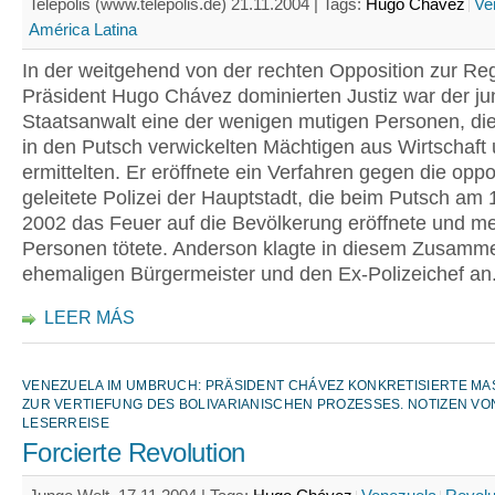
Telepolis (www.telepolis.de) 21.11.2004 |
Tags:
Hugo Chávez
Ve
América Latina
In der weitgehend von der rechten Opposition zur Re
Präsident Hugo Chávez dominierten Justiz war der j
Staatsanwalt eine der wenigen mutigen Personen, di
in den Putsch verwickelten Mächtigen aus Wirtschaft u
ermittelten. Er eröffnete ein Verfahren gegen die oppos
geleitete Polizei der Hauptstadt, die beim Putsch am 1
2002 das Feuer auf die Bevölkerung eröffnete und m
Personen tötete. Anderson klagte in diesem Zusam
ehemaligen Bürgermeister und den Ex-Polizeichef an
LEER MÁS
VENEZUELA IM UMBRUCH: PRÄSIDENT CHÁVEZ KONKRETISIERTE MA
UR VERTIEFUNG DES BOLIVARIANISCHEN PROZESSES. NOTIZEN VON
ESERREISE
Forcierte Revolution