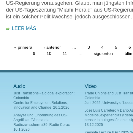
US-Regierung vorausgehen. Glaubt man jüngsten Inf
der US-Tageszeitung "Miami Herald" aus US-Regieru
ist ein solcher Politikwechsel jedoch ausgeschlossen.
LEER MÁS
« primera
‹ anterior
…
3
4
5
6
9
10
11
…
siguiente ›
últi
Audio
Video
Just Transitions - a global exploration:
Trade Unions and Just Transit
Colombia
Colombia
Centre for Employment Relations,
Juni 2025, University of Leed
Innovation and Change, 26.1.2026
Josè Luis Carretero y Dario Az
Analyse und Einordnung des US-
Modelos, experiencias y deba
Angriffs auf Venezuela
pensar la autogestión en el si
Radiozwitschern #39, Radio Corax
13.12.2025
10.1.2026
Keynote Lecture ILPC 2025 "P