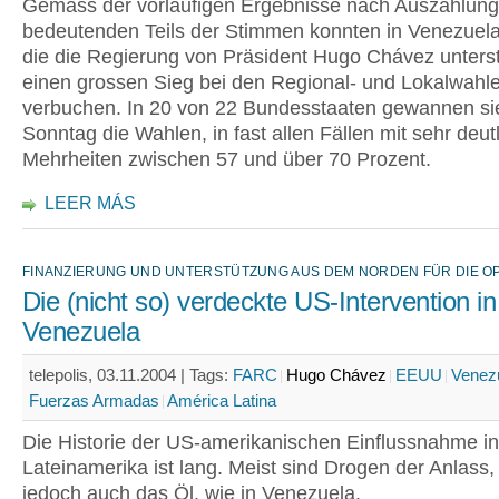
Gemäss der vorläufigen Ergebnisse nach Auszählung
bedeutenden Teils der Stimmen konnten in Venezuela 
die die Regierung von Präsident Hugo Chávez unters
einen grossen Sieg bei den Regional- und Lokalwahl
verbuchen. In 20 von 22 Bundesstaaten gewannen s
Sonntag die Wahlen, in fast allen Fällen mit sehr deut
Mehrheiten zwischen 57 und über 70 Prozent.
LEER MÁS
FINANZIERUNG UND UNTERSTÜTZUNG AUS DEM NORDEN FÜR DIE O
Die (nicht so) verdeckte US-Intervention in
Venezuela
telepolis, 03.11.2004 |
Tags:
FARC
Hugo Chávez
EEUU
Venez
Fuerzas Armadas
América Latina
Die Historie der US-amerikanischen Einflussnahme in
Lateinamerika ist lang. Meist sind Drogen der Anlass,
jedoch auch das Öl, wie in Venezuela.