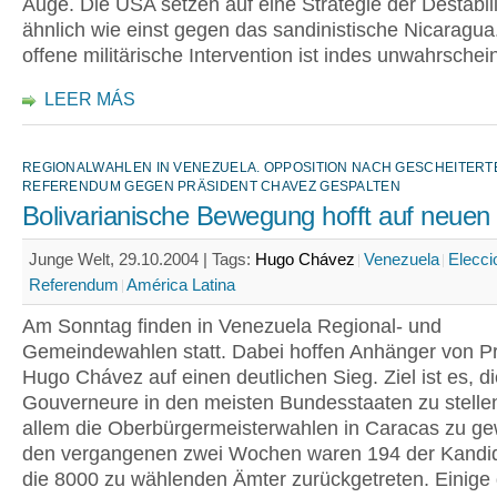
Auge. Die USA setzen auf eine Strategie der Destabil
ähnlich wie einst gegen das sandinistische Nicaragua
offene militärische Intervention ist indes unwahrschein
LEER MÁS
REGIONALWAHLEN IN VENEZUELA. OPPOSITION NACH GESCHEITER
REFERENDUM GEGEN PRÄSIDENT CHAVEZ GESPALTEN
Bolivarianische Bewegung hofft auf neuen
Junge Welt, 29.10.2004 |
Tags:
Hugo Chávez
Venezuela
Elecci
Referendum
América Latina
Am Sonntag finden in Venezuela Regional- und
Gemeindewahlen statt. Dabei hoffen Anhänger von P
Hugo Chávez auf einen deutlichen Sieg. Ziel ist es, d
Gouverneure in den meisten Bundesstaaten zu stelle
allem die Oberbürgermeisterwahlen in Caracas zu ge
den vergangenen zwei Wochen waren 194 der Kandid
die 8000 zu wählenden Ämter zurückgetreten. Einige