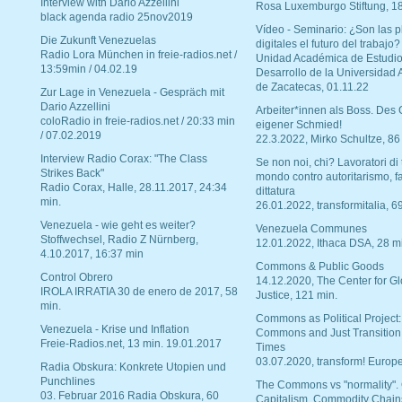
Interview with Dario Azzellini
Rosa Luxemburgo Stiftung, 1
black agenda radio 25nov2019
Vídeo - Seminario: ¿Son las p
Die Zukunft Venezuelas
digitales el futuro del trabajo?
Radio Lora München in freie-radios.net /
Unidad Académica de Estudio
13:59min / 04.02.19
Desarrollo de la Universidad
de Zacatecas, 01.11.22
Zur Lage in Venezuela - Gespräch mit
Dario Azzellini
Arbeiter*innen als Boss. Des
coloRadio in freie-radios.net / 20:33 min
eigener Schmied!
/ 07.02.2019
22.3.2022, Mirko Schultze, 86
Interview Radio Corax: "The Class
Se non noi, chi? Lavoratori di t
Strikes Back"
mondo contro autoritarismo, f
Radio Corax, Halle, 28.11.2017, 24:34
dittatura
min.
26.01.2022, transformitalia, 6
Venezuela - wie geht es weiter?
Venezuela Communes
Stoffwechsel, Radio Z Nürnberg,
12.01.2022, Ithaca DSA, 28 m
4.10.2017, 16:37 min
Commons & Public Goods
Control Obrero
14.12.2020, The Center for Gl
IROLA IRRATIA 30 de enero de 2017, 58
Justice, 121 min.
min.
Commons as Political Project:
Venezuela - Krise und Inflation
Commons and Just Transition
Freie-Radios.net, 13 min. 19.01.2017
Times
03.07.2020, transform! Europe
Radia Obskura: Konkrete Utopien und
Punchlines
The Commons vs "normality".
03. Februar 2016 Radia Obskura, 60
Capitalism, Commodity Chain