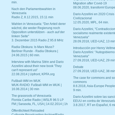
min.
Migration after Covid-19
08.06.2020, transform! Europe
Nach den Parlamentswahlen in
Venezuela
Dario Azzellini en 2020 Crisis
Radio Z, 8.12.2015, 15:11 min
Civilizacional
12.05.2020, MPL, 64 min.
Wahlen in Venezuela: "Der Anteil derer
wächst, die weder Regierung noch
Dario Azzellini, "Contradiccio
Opposition unterstützen - auch auf der
socialismo realmente existent
linken Seite"
Venezuela"
3. Dezember 2015 Radio Z 95.8 MHz
28.09.2018, UED-UAZ, 13 min
Radia Obskura: Is Marx Muss?
Introducción por Henry Veltme
Berliner Runde - Radia Obskura |
Dario Azzellini: "Autogobierno
24.06.2015 | 60 min.
Venezuela"
27.09.2018, UED-UAZ, 29 min
Interview with Marina Sitrin and Dario
Azzellini about their new book 'They
Debate
can't represent us!'
27.09.2018, UED-UAZ, 38 min
22.08.2014 | Upfront, KPFA.org
The case for commons and so
Fußball-WM im WUK
commons
WUK-RADIO: Fußball-WM im WUK |
8.6.2018, Asia-Europe People
16.06.2014 | 30 min
9 min.
The grassroots of Venezuela
Dario Azzellini sobre las san
Florida Caribe Radio | WSLR 96.5 LP
EEUU en contra de Venezuel
FM | Sarasota, FL, USA | 14.02.2014 | 1h
3.8.2017, RT en Español, 6 mi
Öffentlichkeit Reloaded
Culturale Broadcasting Archive|Radio