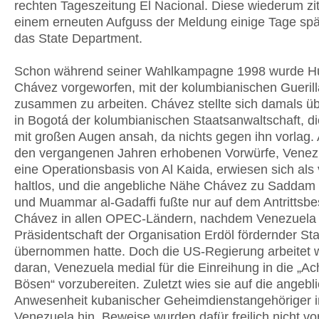
rechten Tageszeitung El Nacional. Diese wiederum ziti
einem erneuten Aufguss der Meldung einige Tage spä
das State Department.
Schon während seiner Wahlkampagne 1998 wurde H
Chávez vorgeworfen, mit der kolumbianischen Guerill
zusammen zu arbeiten. Chávez stellte sich damals ü
in Bogotá der kolumbianischen Staatsanwaltschaft, di
mit großen Augen ansah, da nichts gegen ihn vorlag. 
den vergangenen Jahren erhobenen Vorwürfe, Venezu
eine Operationsbasis von Al Kaida, erwiesen sich als v
haltlos, und die angebliche Nähe Chávez zu Saddam
und Muammar al-Gadaffi fußte nur auf dem Antrittsb
Chávez in allen OPEC-Ländern, nachdem Venezuela 
Präsidentschaft der Organisation Erdöl fördernder St
übernommen hatte. Doch die US-Regierung arbeitet w
daran, Venezuela medial für die Einreihung in die „A
Bösen“ vorzubereiten. Zuletzt wies sie auf die angebl
Anwesenheit kubanischer Geheimdienstangehöriger i
Venezuela hin. Beweise wurden dafür freilich nicht vo