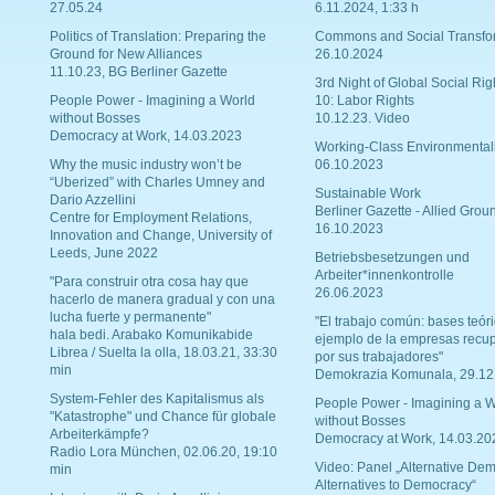
27.05.24
6.11.2024, 1:33 h
Politics of Translation: Preparing the
Commons and Social Transfo
Ground for New Alliances
26.10.2024
11.10.23, BG Berliner Gazette
3rd Night of Global Social Rig
People Power - Imagining a World
10: Labor Rights
without Bosses
10.12.23. Video
Democracy at Work, 14.03.2023
Working-Class Environmental
Why the music industry won’t be
06.10.2023
“Uberized” with Charles Umney and
Sustainable Work
Dario Azzellini
Berliner Gazette - Allied Grou
Centre for Employment Relations,
16.10.2023
Innovation and Change, University of
Leeds, June 2022
Betriebsbesetzungen und
Arbeiter*innenkontrolle
"Para construir otra cosa hay que
26.06.2023
hacerlo de manera gradual y con una
lucha fuerte y permanente"
"El trabajo común: bases teóri
hala bedi. Arabako Komunikabide
ejemplo de la empresas recu
Librea / Suelta la olla, 18.03.21, 33:30
por sus trabajadores"
min
Demokrazia Komunala, 29.12
System-Fehler des Kapitalismus als
People Power - Imagining a W
"Katastrophe" und Chance für globale
without Bosses
Arbeiterkämpfe?
Democracy at Work, 14.03.20
Radio Lora München, 02.06.20, 19:10
Video: Panel „Alternative Dem
min
Alternatives to Democracy“