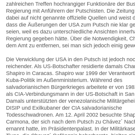
zahlreichen Treffen hochrangiger Funktionäre der Bu
Regierung mit Anführern der Putschisten. Die Zeitung 
dabei auf nicht genannte offizielle Quellen und weist d
dass die Äußerungen der USA zum Putsch nie klar 
seien, weil es dazu unterschiedliche Ansichten innerh
Regierung gegeben hätte. Über die Notwendigkeit, C
dem Amt zu entfernen, sei man sich jedoch einig gew
Die Verwicklung der USA in den Putsch ist jedoch noc
reichender. Als US-Botschafter residierte damals Cha
Shapiro in Caracas. Shapiro war 1999 der Verantwortl
Kuba-Politik im Außenministerium. Während des
salvadorianischen Bürgerkrieges arbeitete er von 198
als CIA-Verbindungsmann in der US-Botschaft in San
Damals unterstützten der venezolanische Militärgehe
DISIP und Exilkubaner der CIA salvadorianische
Todesschwadronen. Am 12. April 2002 besuchte Shap
Carmona, der sich nach dem Putsch zu Chávez´ Nach
ernannt hatte, im Präsidentenpalast. In der Militärkas