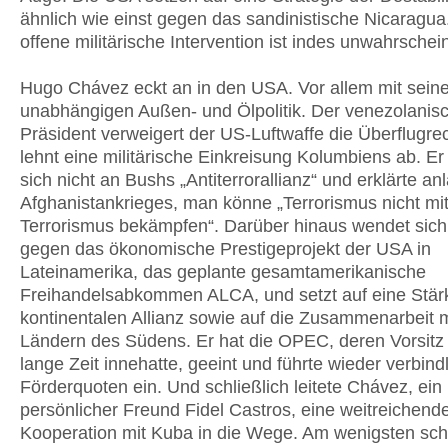
ähnlich wie einst gegen das sandinistische Nicaragua
offene militärische Intervention ist indes unwahrschein
Hugo Chávez eckt an in den USA. Vor allem mit seine
unabhängigen Außen- und Ölpolitik. Der venezolanis
Präsident verweigert der US-Luftwaffe die Überflugre
lehnt eine militärische Einkreisung Kolumbiens ab. Er 
sich nicht an Bushs „Antiterrorallianz“ und erklärte an
Afghanistankrieges, man könne „Terrorismus nicht mi
Terrorismus bekämpfen“. Darüber hinaus wendet sic
gegen das ökonomische Prestigeprojekt der USA in
Lateinamerika, das geplante gesamtamerikanische
Freihandelsabkommen ALCA, und setzt auf eine Stär
kontinentalen Allianz sowie auf die Zusammenarbeit 
Ländern des Südens. Er hat die OPEC, deren Vorsitz
lange Zeit innehatte, geeint und führte wieder verbind
Förderquoten ein. Und schließlich leitete Chávez, ein
persönlicher Freund Fidel Castros, eine weitreichend
Kooperation mit Kuba in die Wege. Am wenigsten sc