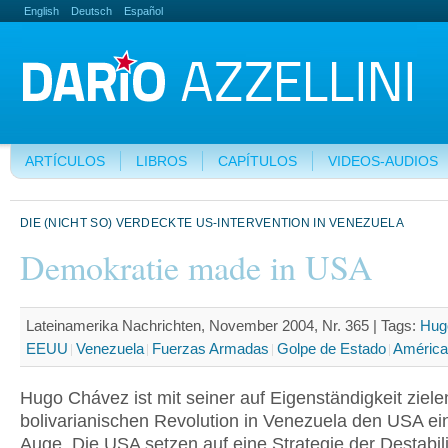
English
Deutsch
Español
ARTÍCULOS
LIBROS
CAPÍTULOS
VIDEOS-AUDIOS
DIE (NICHT SO) VERDECKTE US-INTERVENTION IN VENEZUELA
Demokratie made in USA
Lateinamerika Nachrichten, November 2004, Nr. 365 |
Tags:
Hug
EEUU
Venezuela
Fuerzas Armadas
Golpe de Estado
América
Hugo Chávez ist mit seiner auf Eigenständigkeit ziel
bolivarianischen Revolution in Venezuela den USA ei
Auge. Die USA setzen auf eine Strategie der Destabil