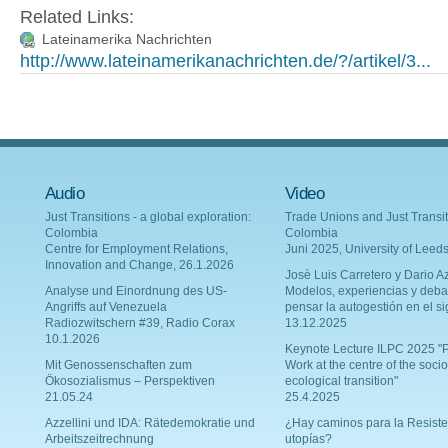
Related Links:
Lateinamerika Nachrichten
http://www.lateinamerikanachrichten.de/?/artikel/3...
Audio
Video
Just Transitions - a global exploration:
Trade Unions and Just Transit
Colombia
Colombia
Centre for Employment Relations,
Juni 2025, University of Leed
Innovation and Change, 26.1.2026
Josè Luis Carretero y Dario Az
Analyse und Einordnung des US-
Modelos, experiencias y deba
Angriffs auf Venezuela
pensar la autogestión en el si
Radiozwitschern #39, Radio Corax
13.12.2025
10.1.2026
Keynote Lecture ILPC 2025 "P
Mit Genossenschaften zum
Work at the centre of the socio
Ökosozialismus – Perspektiven
ecological transition"
21.05.24
25.4.2025
Azzellini und IDA: Rätedemokratie und
¿Hay caminos para la Resiste
Arbeitszeitrechnung
utopías?