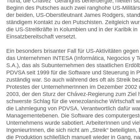
Tiuna, die Chavez´ Gefängnis beherbergte, hielten si
Beginn des Putsches auch zwei ranghohe US-Militärs 
der beiden, US-Oberstleutnant James Rodgers, stand
ständigem Kontakt zu den Putschisten. Zeitgleich wu
die US-Streitkräfte in Kolumbien und in der Karibik in
Einsatzbereitschaft versetzt.
Ein besonders brisanter Fall für US-Aktivitäten gegen
das Unternehmen INTESA (Informática, Negocios y T
S.A.), das als Subunternehmen des staatlichen Erdöl
PDVSA seit 1999 für die Software und Steuerung in
zuständig war. So auch während des oft als Streik be
Protestes der UnternehmerInnen im Dezember 2002 
2003, der den Sturz der Chávez-Regierung zum Ziel h
schwerste Schlag für die venezolanische Wirtschaft 
die Lahmlegung von PDVSA. Verantwortlich dafür wa
Managementebenen. Die Software des computergest
Unternehmens wurde sabotiert. ArbeiterInnen und vie
IngenieurInnen, die sich nicht am „Streik“ beteiligten,
die Produktion schließlich manuell wieder in Gang, n