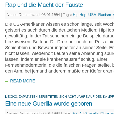
Rap und die Macht der Fäuste
Neues Deutschland, 06.01.1994 |
Tags:
Hip Hop
USA
Racism
Die US-Amerikaner wissen es schon lange, seit Woc
geistert es auch durch die deutschen Medien: HipHo
gewalttätig. In der Tat scheinen einige Beispiele darau
hinzuweisen. So tourt Dr. Dree nur noch mit Polizeip
Schienbein und Bewährungshelfer an seiner Seite. Er
nicht lassen, wiederholt Leuten seine Ablehnung spür
lassen, indem er sie krankenhausreif schlug. Einer
Fernsehmoderatorin, die die falschen Fragen stellte, 
den Arm, bei jemand anderem mußte der Kiefer dran 
READ MORE
MEXIKO: ZAPATISTEN BEREITETEN SICH ACHT JAHRE AUF DEN KAMP
Eine neue Guerilla wurde geboren
Neues Deutschland, 06.01.1994 |
Tags:
EZLN
Guerrilla
Chiapa