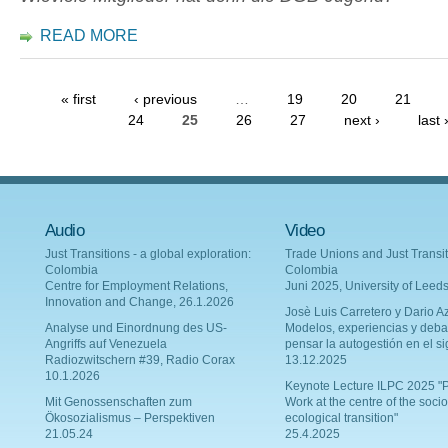
READ MORE
« first
‹ previous
…
19
20
21
24
25
26
27
next ›
last 
Audio
Video
Just Transitions - a global exploration:
Trade Unions and Just Transit
Colombia
Colombia
Centre for Employment Relations,
Juni 2025, University of Leed
Innovation and Change, 26.1.2026
Josè Luis Carretero y Dario Az
Analyse und Einordnung des US-
Modelos, experiencias y deba
Angriffs auf Venezuela
pensar la autogestión en el si
Radiozwitschern #39, Radio Corax
13.12.2025
10.1.2026
Keynote Lecture ILPC 2025 "P
Mit Genossenschaften zum
Work at the centre of the socio
Ökosozialismus – Perspektiven
ecological transition"
21.05.24
25.4.2025