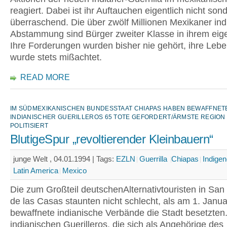
reagiert. Dabei ist ihr Auftauchen eigentlich nicht sond
überraschend. Die über zwölf Millionen Mexikaner ind
Abstammung sind Bürger zweiter Klasse in ihrem eig
Ihre Forderungen wurden bisher nie gehört, ihre Leb
wurde stets mißachtet.
READ MORE
IM SÜDMEXIKANISCHEN BUNDESSTAAT CHIAPAS HABEN BEWAFFNET
INDIANISCHER GUERILLEROS 65 TOTE GEFORDERT/ÄRMSTE REGION
POLITISIERT
BlutigeSpur „revoltierender Kleinbauern“
junge Welt , 04.01.1994 |
Tags:
EZLN
Guerrilla
Chiapas
Indige
Latin America
Mexico
Die zum Großteil deutschenAlternativtouristen in San 
de las Casas staunten nicht schlecht, als am 1. Janua
bewaffnete indianische Verbände die Stadt besetzten
indianischen Guerilleros, die sich als Angehörige des