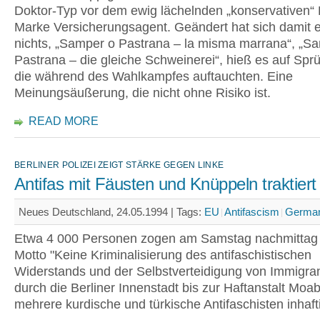
Doktor-Typ vor dem ewig lächelnden „konservativen“ 
Marke Versicherungsagent. Geändert hat sich damit e
nichts, „Samper o Pastrana – la misma marrana“, „S
Pastrana – die gleiche Schweinerei“, hieß es auf Spr
die während des Wahlkampfes auftauchten. Eine
Meinungsäußerung, die nicht ohne Risiko ist.
READ MORE
BERLINER POLIZEI ZEIGT STÄRKE GEGEN LINKE
Antifas mit Fäusten und Knüppeln traktiert
Neues Deutschland, 24.05.1994 |
Tags:
EU
Antifascism
Germa
Etwa 4 000 Personen zogen am Samstag nachmittag
Motto "Keine Kriminalisierung des antifaschistischen
Widerstands und der Selbstverteidigung von Immigra
durch die Berliner Innenstadt bis zur Haftanstalt Moabi
mehrere kurdische und türkische Antifaschisten inhafti