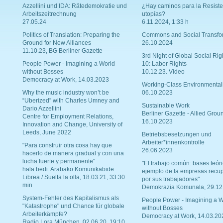
Azzellini und IDA: Rätedemokratie und
¿Hay caminos para la Resiste
Arbeitszeitrechnung
utopías?
27.05.24
6.11.2024, 1:33 h
Politics of Translation: Preparing the
Commons and Social Transfo
Ground for New Alliances
26.10.2024
11.10.23, BG Berliner Gazette
3rd Night of Global Social Rig
People Power - Imagining a World
10: Labor Rights
without Bosses
10.12.23. Video
Democracy at Work, 14.03.2023
Working-Class Environmental
Why the music industry won’t be
06.10.2023
“Uberized” with Charles Umney and
Sustainable Work
Dario Azzellini
Berliner Gazette - Allied Grou
Centre for Employment Relations,
16.10.2023
Innovation and Change, University of
Leeds, June 2022
Betriebsbesetzungen und
Arbeiter*innenkontrolle
"Para construir otra cosa hay que
26.06.2023
hacerlo de manera gradual y con una
lucha fuerte y permanente"
"El trabajo común: bases teóri
hala bedi. Arabako Komunikabide
ejemplo de la empresas recu
Librea / Suelta la olla, 18.03.21, 33:30
por sus trabajadores"
min
Demokrazia Komunala, 29.12
System-Fehler des Kapitalismus als
People Power - Imagining a W
"Katastrophe" und Chance für globale
without Bosses
Arbeiterkämpfe?
Democracy at Work, 14.03.20
Radio Lora München, 02.06.20, 19:10