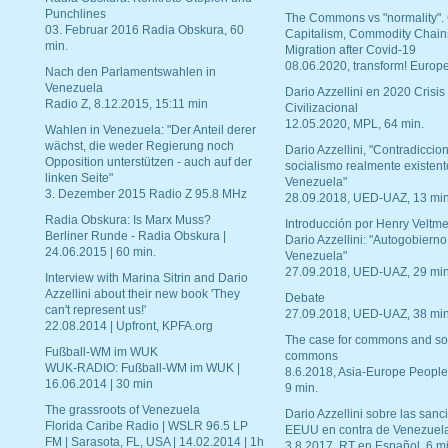
Punchlines
The Commons vs "normality".
03. Februar 2016 Radia Obskura, 60
Capitalism, Commodity Chain
min.
Migration after Covid-19
08.06.2020, transform! Europe
Nach den Parlamentswahlen in
Venezuela
Dario Azzellini en 2020 Crisis
Radio Z, 8.12.2015, 15:11 min
Civilizacional
12.05.2020, MPL, 64 min.
Wahlen in Venezuela: "Der Anteil derer
wächst, die weder Regierung noch
Dario Azzellini, "Contradiccio
Opposition unterstützen - auch auf der
socialismo realmente existent
linken Seite"
Venezuela"
3. Dezember 2015 Radio Z 95.8 MHz
28.09.2018, UED-UAZ, 13 min
Radia Obskura: Is Marx Muss?
Introducción por Henry Veltme
Berliner Runde - Radia Obskura |
Dario Azzellini: "Autogobierno
24.06.2015 | 60 min.
Venezuela"
27.09.2018, UED-UAZ, 29 min
Interview with Marina Sitrin and Dario
Azzellini about their new book 'They
Debate
can't represent us!'
27.09.2018, UED-UAZ, 38 min
22.08.2014 | Upfront, KPFA.org
The case for commons and so
Fußball-WM im WUK
commons
WUK-RADIO: Fußball-WM im WUK |
8.6.2018, Asia-Europe People
16.06.2014 | 30 min
9 min.
The grassroots of Venezuela
Dario Azzellini sobre las san
Florida Caribe Radio | WSLR 96.5 LP
EEUU en contra de Venezuel
FM | Sarasota, FL, USA | 14.02.2014 | 1h
3.8.2017, RT en Español, 6 mi