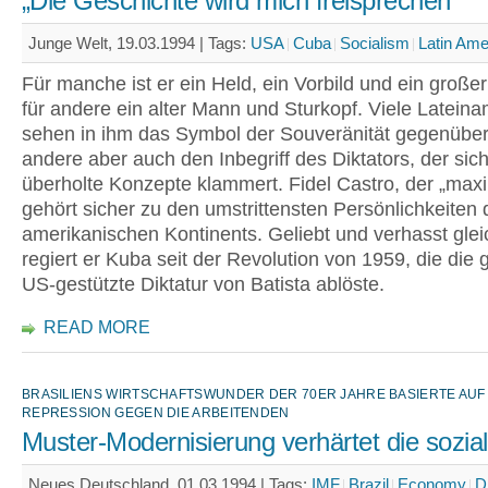
„Die Geschichte wird mich freisprechen“
Junge Welt, 19.03.1994 |
Tags:
USA
Cuba
Socialism
Latin Ame
Für manche ist er ein Held, ein Vorbild und ein großer 
für andere ein alter Mann und Sturkopf. Viele Latein
sehen in ihm das Symbol der Souveränität gegenübe
andere aber auch den Inbegriff des Diktators, der sic
überholte Konzepte klammert. Fidel Castro, der „maxi
gehört sicher zu den umstrittensten Persönlichkeiten 
amerikanischen Kontinents. Geliebt und verhasst gl
regiert er Kuba seit der Revolution von 1959, die die
US-gestützte Diktatur von Batista ablöste.
READ MORE
BRASILIENS WIRTSCHAFTSWUNDER DER 70ER JAHRE BASIERTE AUF
REPRESSION GEGEN DIE ARBEITENDEN
Muster-Modernisierung verhärtet die sozia
Neues Deutschland, 01.03.1994 |
Tags:
IMF
Brazil
Economy
D