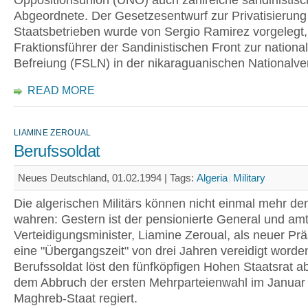
Oppositionsunion (UNO) auch zahlreiche sandinistis
Abgeordnete. Der Gesetzesentwurf zur Privatisierung
Staatsbetrieben wurde von Sergio Ramirez vorgelegt
Fraktionsführer der Sandinistischen Front zur nationa
Befreiung (FSLN) in der nikaraguanischen Nationalv
READ MORE
LIAMINE ZEROUAL
Berufssoldat
Neues Deutschland, 01.02.1994 |
Tags:
Algeria
Military
Die algerischen Militärs können nicht einmal mehr de
wahren: Gestern ist der pensionierte General und am
Verteidigungsminister, Liamine Zeroual, als neuer Prä
eine "Übergangszeit" von drei Jahren vereidigt worde
Berufssoldat löst den fünfköpfigen Hohen Staatsrat ab
dem Abbruch der ersten Mehrparteienwahl im Januar
Maghreb-Staat regiert.