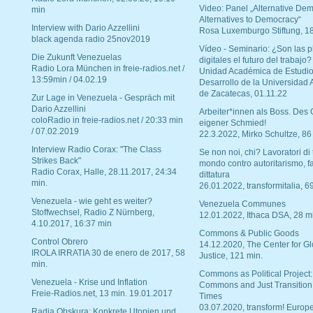
Video: Panel „Alternative Dem
min
Alternatives to Democracy“
Interview with Dario Azzellini
Rosa Luxemburgo Stiftung, 1
black agenda radio 25nov2019
Vídeo - Seminario: ¿Son las p
Die Zukunft Venezuelas
digitales el futuro del trabajo?
Radio Lora München in freie-radios.net /
Unidad Académica de Estudio
13:59min / 04.02.19
Desarrollo de la Universidad
de Zacatecas, 01.11.22
Zur Lage in Venezuela - Gespräch mit
Dario Azzellini
Arbeiter*innen als Boss. Des
coloRadio in freie-radios.net / 20:33 min
eigener Schmied!
/ 07.02.2019
22.3.2022, Mirko Schultze, 86
Interview Radio Corax: "The Class
Se non noi, chi? Lavoratori di t
Strikes Back"
mondo contro autoritarismo, f
Radio Corax, Halle, 28.11.2017, 24:34
dittatura
min.
26.01.2022, transformitalia, 6
Venezuela - wie geht es weiter?
Venezuela Communes
Stoffwechsel, Radio Z Nürnberg,
12.01.2022, Ithaca DSA, 28 m
4.10.2017, 16:37 min
Commons & Public Goods
Control Obrero
14.12.2020, The Center for Gl
IROLA IRRATIA 30 de enero de 2017, 58
Justice, 121 min.
min.
Commons as Political Project:
Venezuela - Krise und Inflation
Commons and Just Transition
Freie-Radios.net, 13 min. 19.01.2017
Times
03.07.2020, transform! Europe
Radia Obskura: Konkrete Utopien und