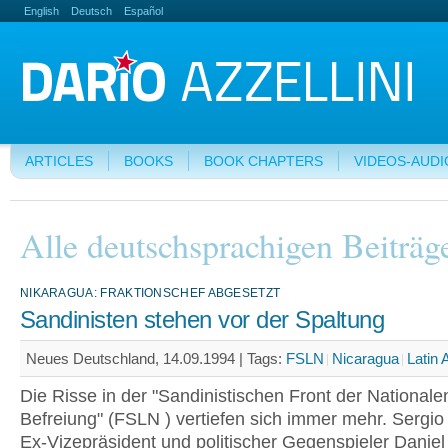
English
Deutsch
Español
ARTICLES
BOOKS
BOOK CHAPTERS
VIDEOS-AUDI
Alle deutschsprachigen Beiträg
NIKARAGUA: FRAKTIONSCHEF ABGESETZT
Sandinisten stehen vor der Spaltung
Neues Deutschland, 14.09.1994 |
Tags:
FSLN
Nicaragua
Latin
Die Risse in der "Sandinistischen Front der Nationale
Befreiung" (FSLN ) vertiefen sich immer mehr. Sergio
Ex-Vizepräsident und politischer Gegenspieler Daniel