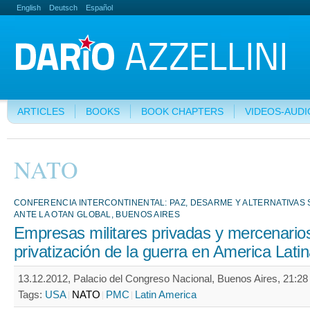
English
Deutsch
Español
ARTICLES
BOOKS
BOOK CHAPTERS
VIDEOS-AUDI
NATO
CONFERENCIA INTERCONTINENTAL: PAZ, DESARME Y ALTERNATIVAS 
ANTE LA OTAN GLOBAL, BUENOS AIRES
Empresas militares privadas y mercenario
privatización de la guerra en America Lati
13.12.2012, Palacio del Congreso Nacional, Buenos Aires, 21:28 
Tags:
USA
NATO
PMC
Latin America