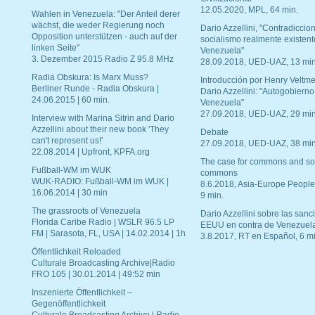
12.05.2020, MPL, 64 min.
Wahlen in Venezuela: "Der Anteil derer
wächst, die weder Regierung noch
Dario Azzellini, "Contradiccio
Opposition unterstützen - auch auf der
socialismo realmente existent
linken Seite"
Venezuela"
3. Dezember 2015 Radio Z 95.8 MHz
28.09.2018, UED-UAZ, 13 min
Radia Obskura: Is Marx Muss?
Introducción por Henry Veltme
Berliner Runde - Radia Obskura |
Dario Azzellini: "Autogobierno
24.06.2015 | 60 min.
Venezuela"
27.09.2018, UED-UAZ, 29 min
Interview with Marina Sitrin and Dario
Azzellini about their new book 'They
Debate
can't represent us!'
27.09.2018, UED-UAZ, 38 min
22.08.2014 | Upfront, KPFA.org
The case for commons and so
Fußball-WM im WUK
commons
WUK-RADIO: Fußball-WM im WUK |
8.6.2018, Asia-Europe People
16.06.2014 | 30 min
9 min.
The grassroots of Venezuela
Dario Azzellini sobre las san
Florida Caribe Radio | WSLR 96.5 LP
EEUU en contra de Venezuel
FM | Sarasota, FL, USA | 14.02.2014 | 1h
3.8.2017, RT en Español, 6 mi
Öffentlichkeit Reloaded
Culturale Broadcasting Archive|Radio
FRO 105 | 30.01.2014 | 49:52 min
Inszenierte Öffentlichkeit –
Gegenöffentlichkeit