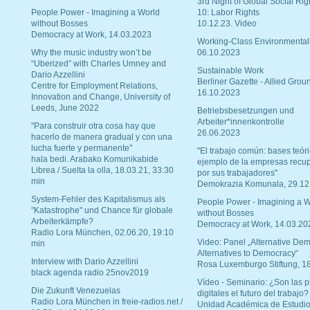
3rd Night of Global Social Rig
People Power - Imagining a World
10: Labor Rights
without Bosses
10.12.23. Video
Democracy at Work, 14.03.2023
Working-Class Environmental
Why the music industry won’t be
06.10.2023
“Uberized” with Charles Umney and
Sustainable Work
Dario Azzellini
Berliner Gazette - Allied Grou
Centre for Employment Relations,
16.10.2023
Innovation and Change, University of
Leeds, June 2022
Betriebsbesetzungen und
Arbeiter*innenkontrolle
"Para construir otra cosa hay que
26.06.2023
hacerlo de manera gradual y con una
lucha fuerte y permanente"
"El trabajo común: bases teóri
hala bedi. Arabako Komunikabide
ejemplo de la empresas recu
Librea / Suelta la olla, 18.03.21, 33:30
por sus trabajadores"
min
Demokrazia Komunala, 29.12
System-Fehler des Kapitalismus als
People Power - Imagining a W
"Katastrophe" und Chance für globale
without Bosses
Arbeiterkämpfe?
Democracy at Work, 14.03.20
Radio Lora München, 02.06.20, 19:10
Video: Panel „Alternative Dem
min
Alternatives to Democracy“
Interview with Dario Azzellini
Rosa Luxemburgo Stiftung, 1
black agenda radio 25nov2019
Vídeo - Seminario: ¿Son las p
Die Zukunft Venezuelas
digitales el futuro del trabajo?
Radio Lora München in freie-radios.net /
Unidad Académica de Estudio