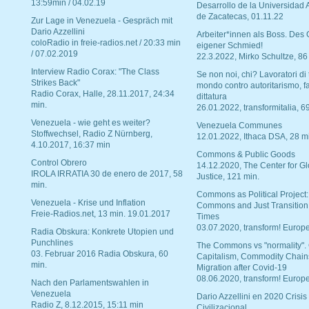
13:59min / 04.02.19
Desarrollo de la Universidad
de Zacatecas, 01.11.22
Zur Lage in Venezuela - Gespräch mit
Dario Azzellini
Arbeiter*innen als Boss. Des
coloRadio in freie-radios.net / 20:33 min
eigener Schmied!
/ 07.02.2019
22.3.2022, Mirko Schultze, 86
Interview Radio Corax: "The Class
Se non noi, chi? Lavoratori di t
Strikes Back"
mondo contro autoritarismo, f
Radio Corax, Halle, 28.11.2017, 24:34
dittatura
min.
26.01.2022, transformitalia, 6
Venezuela - wie geht es weiter?
Venezuela Communes
Stoffwechsel, Radio Z Nürnberg,
12.01.2022, Ithaca DSA, 28 m
4.10.2017, 16:37 min
Commons & Public Goods
Control Obrero
14.12.2020, The Center for Gl
IROLA IRRATIA 30 de enero de 2017, 58
Justice, 121 min.
min.
Commons as Political Project:
Venezuela - Krise und Inflation
Commons and Just Transition
Freie-Radios.net, 13 min. 19.01.2017
Times
03.07.2020, transform! Europe
Radia Obskura: Konkrete Utopien und
Punchlines
The Commons vs "normality".
03. Februar 2016 Radia Obskura, 60
Capitalism, Commodity Chain
min.
Migration after Covid-19
08.06.2020, transform! Europe
Nach den Parlamentswahlen in
Venezuela
Dario Azzellini en 2020 Crisis
Radio Z, 8.12.2015, 15:11 min
Civilizacional