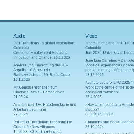
Audio
Video
Just Transitions - a global exploration:
Trade Unions and Just Transit
Colombia
Colombia
Centre for Employment Relations,
Juni 2025, University of Leed
Innovation and Change, 26.1.2026
Josè Luis Carretero y Dario Az
Analyse und Einordnung des US-
Modelos, experiencias y deba
Angriffs auf Venezuela
pensar la autogestión en el si
Radiozwitschern #39, Radio Corax
13.12.2025
10.1.2026
Keynote Lecture ILPC 2025 "P
Mit Genossenschaften zum
Work at the centre of the socio
Ökosozialismus – Perspektiven
ecological transition"
21.05.24
25.4.2025
Azzellini und IDA: Rätedemokratie und
¿Hay caminos para la Resiste
Arbeitszeitrechnung
utopías?
27.05.24
6.11.2024, 1:33 h
Politics of Translation: Preparing the
Commons and Social Transfo
Ground for New Alliances
26.10.2024
11.10.23, BG Berliner Gazette