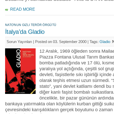
READ MORE
NATO'NUN GIZLI TERÖR ÖRGÜTÜ
İtalya’da Gladio
Sorun Yayınları | Posted on 03. September 2000 |
Tags:
Gladio
12 Aralık, 1969 öğleden sonra Maila
Piazza Fontana Ulusal Tarım Bankası
bomba patladığında ve 17 ölü, kısme
yaralıya yol açtığında, çeşitli sol grup
devleti, faşistlerle sıkı işbirliği içinde a
olarak teşhis etmesi uzun sürmedi. “S
stato”, yani devlet katliamı dendi bu 
diğer kanlı faşist bombalı suikastlar
öncelikle, bir pazar gününün ardından
bankaya yatırmakta olan köylülerin kurban gittiği suik
çevresindeki karışıklıkların gerçek boyutunu o zaman