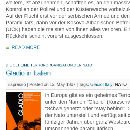
weitere, ist anzunehmen, schafften es, an den massi
Kontrollen der Polizei und der Küstenwache vorbeiz
Auf der Flucht erst vor der serbischen Armee und den
Paramilitärs, dann vor der Kosovo-Albanischen Befr
(UCK) haben die meisten von ihnen alles verloren. Ei
Rückkehr scheint vorerst ausgeschlossen.
READ MORE
DIE GEHEIME TERRORORGANISATION DER NATO
Gladio in Italien
Espresso | Posted on 13. May 1997 |
Tags:
Gladio
Italy
NATO
In Europa gibt es ein geheimes Terr
unter den Namen "Gladio" (Kurzschw
"Schweigenetz" oder "stay behind". G
der Nato unterstellt und verfügt seit 
fünfziger Jahren über ganz Westeur
umspannende paramilitärisch-