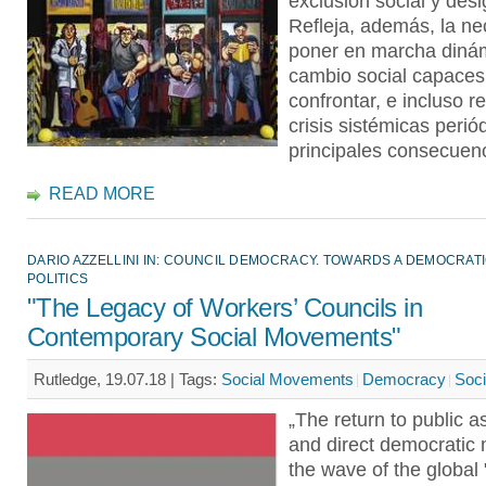
exclusión social y des
Refleja, además, la n
poner en marcha diná
cambio social capaces
confrontar, e incluso rev
crisis sistémicas perió
principales consecuenc
READ MORE
DARIO AZZELLINI IN: COUNCIL DEMOCRACY. TOWARDS A DEMOCRATI
POLITICS
"The Legacy of Workers’ Councils in
Contemporary Social Movements"
Rutledge, 19.07.18 |
Tags:
Social Movements
Democracy
Soci
„The return to public 
and direct democratic
the wave of the global