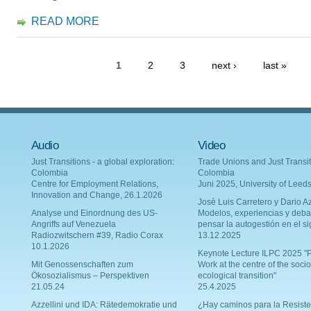
READ MORE
1
2
3
next ›
last »
Audio
Video
Just Transitions - a global exploration:
Trade Unions and Just Transit
Colombia
Colombia
Centre for Employment Relations,
Juni 2025, University of Leed
Innovation and Change, 26.1.2026
Josè Luis Carretero y Dario Az
Analyse und Einordnung des US-
Modelos, experiencias y deba
Angriffs auf Venezuela
pensar la autogestión en el si
Radiozwitschern #39, Radio Corax
13.12.2025
10.1.2026
Keynote Lecture ILPC 2025 "P
Mit Genossenschaften zum
Work at the centre of the socio
Ökosozialismus – Perspektiven
ecological transition"
21.05.24
25.4.2025
Azzellini und IDA: Rätedemokratie und
¿Hay caminos para la Resiste