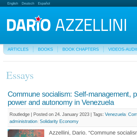
English
Deutsch
Español
ARTICLES
BOOKS
BOOK CHAPTERS
VIDEOS-AUDI
Essays
Commune socialism: Self-management, p
power and autonomy in Venezuela
Routledge | Posted on 24. January 2023 |
Tags:
Venezuela
Co
administration
Solidarity Economy
Azzellini, Dario. “Commune socialism