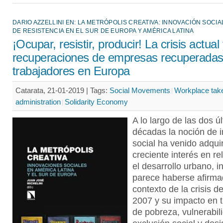
DARIO AZZELLINI EN: LA METRÓPOLIS CREATIVA: INNOVACIÓN SOCIA
DE RESISTENCIA EN EL SUR DE EUROPA Y AMÉRICA LATINA
¡Ocupar, resistir, producir! La crisis actual 
recuperaciones de empresas recuperadas
trabajadores en Europa
Catarata, 21-01-2019 |
Tags:
Social Movements
Workplace tak
administration
Solidarity Economy
A lo largo de las dos ú
décadas la noción de 
social ha venido adqui
creciente interés en re
el desarrollo urbano, i
parece haberse afirma
contexto de la crisis 
2007 y su impacto en 
de pobreza, vulnerabil