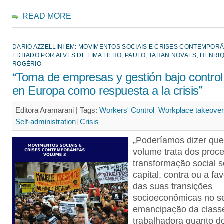
READ MORE
DARIO AZZELLINI EM: MOVIMENTOS SOCIAIS E CRISES CONTEMPORÂN
EDITADO POR ALVES DE LIMA FILHO, PAULO; TAHAN NOVAES; HENRI
ROGÉRIO
“Toma de empresas y gestión bajo control
en Europa como respuesta a la crisis”
Editora Aramarani |
Tags:
Workers' Control
Workplace takeove
Self-administration
Crisis
„Poderíamos dizer que
volume trata dos proc
transformação social s
capital, contra ou a fav
das suas transições
socioeconômicas no se
emancipação da class
trabalhadora quanto do