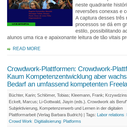
neste quadrante histór
reversões conexas e 
A captura desses três 
processos se dá em g
estilo, possibilitando ao
alunos uma rica e apaixonante leitura de tão vitais p
READ MORE
Crowdwork-Plattformen: Crowdwork-Platt
Kaum Kompetenzentwicklung aber wachs
Bedarf an umfassend kompetenten Freel
Büchter, Karin; Schlömer, Tobias; Kleemann, Frank; Krzywdzinsk
Eckelt, Marcus; Li-Gottwald, Jiayin (eds.). Crowdwork als Beruf
Subjektivierung, Kompetenzerwerb und Lernen in der digitalen
Plattformarbeit (Verlag Barbara Budrich) |
Tags:
Labor relations
Crowd Work
Digitialisierung
Platforms