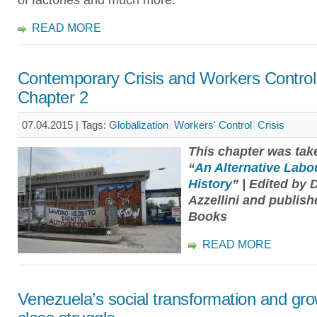
of factories and much more.
READ MORE
Contemporary Crisis and Workers Control
Chapter 2
07.04.2015 |
Tags:
Globalization
Workers' Control
Crisis
This chapter was tak
“
An Alternative Labo
History
” | Edited by 
Azzellini and publis
Books
READ MORE
Venezuela’s social transformation and gr