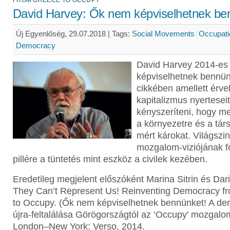
FROM GREECE TO OCCUPY“
David Harvey: Ők nem képviselhetnek be
Új Egyenlőség, 29.07.2018 |
Tags:
Social Movements
Occupati
Democracy
David Harvey 2014-e
képviselhetnek bennün
cikkében amellett érve
kapitalizmus nyerteseit 
kényszeríteni, hogy m
a környezetre és a tá
mért károkat. Világszin
mozgalom-viziójának f
pillére a tüntetés mint eszköz a civilek kezében.
Eredetileg megjelent előszóként Marina Sitrin és Dario
They Can’t Represent Us! Reinventing Democracy f
to Occupy. (Ők nem képviselhetnek bennünket! A de
újra-feltalálása Görögországtól az ‘Occupy’ mozgalom
London–New York: Verso, 2014.