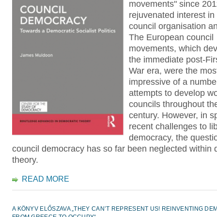
movements" since 201
rejuvenated interest in
council organisation an
The European council
movements, which dev
the immediate post-Fir
War era, were the mos
impressive of a numbe
attempts to develop wo
councils throughout th
century. However, in sp
recent challenges to li
democracy, the questio
council democracy has so far been neglected within 
theory.
READ MORE
A KÖNYV ELŐSZAVA „THEY CAN’T REPRESENT US! REINVENTING D