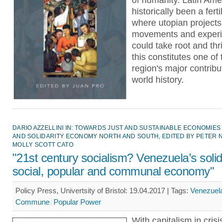
of humanity. Latin Ame
historically been a fert
where utopian projects
movements and exper
could take root and thr
this constitutes one of 
region's major contribu
world history.
DARIO AZZELLINI IN: TOWARDS JUST AND SUSTAINABLE ECONOMIES
AND SOLIDARITY ECONOMY NORTH AND SOUTH, EDITED BY PETER 
MOLLY SCOTT CATO
"21st century socialism? Venezuela’s solida
social, popular and communal economy"
Policy Press, Univertsity of Bristol: 19.04.2017 |
Tags:
Venezuel
Commune
Popular Power
With capitalism in crisis