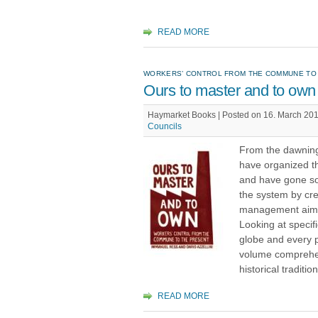
READ MORE
WORKERS’ CONTROL FROM THE COMMUNE TO
Ours to master and to own
Haymarket Books | Posted on 16. March 201
Councils
From the dawning
have organized th
and have gone so 
the system by crea
management aimed
Looking at specif
globe and every p
volume comprehen
historical tradition
READ MORE