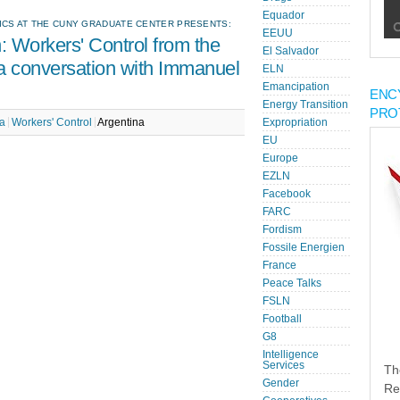
Equador
TICS AT THE CUNY GRADUATE CENTER PRESENTS:
EEUU
 Workers' Control from the
El Salvador
a conversation with Immanuel
ELN
Emancipation
ENC
Energy Transition
PRO
a
Workers' Control
Argentina
Expropriation
EU
Europe
EZLN
Facebook
FARC
Fordism
Fossile Energien
France
Peace Talks
FSLN
Football
G8
Intelligence
Services
Th
Gender
Re