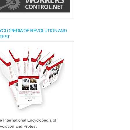
YCLOPEDIA OF REVOLUTION AND
TEST
e International Encyclopedia of
volution and Protest