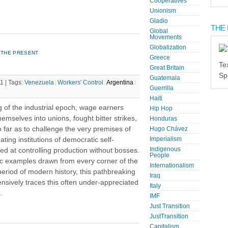
Cooperatives
Unionism
Gladio
THE 
Global
Movements
Globalization
 THE PRESENT
Greece
Te
Great Britain
Sp
Guatemala
1 |
Tags:
Venezuela
Workers' Control
Argentina
Guerrilla
Haiti
 of the industrial epoch, wage earners
Hip Hop
emselves into unions, fought bitter strikes,
Honduras
far as to challenge the very premises of
Hugo Chávez
ting institutions of democratic self-
Imperialism
Indigenous
 at controlling production without bosses.
People
ic examples drawn from every corner of the
Internationalism
eriod of modern history, this pathbreaking
Iraq
sively traces this often under-appreciated
Italy
.
IMF
Just Transition
JustTransition
Capitalism