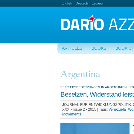
English
Deutsch
Español
ARTICLES
BOOKS
BOOK C
Argentina
BETRIEBSBESETZUNGEN IN ARGENTINIEN, BR
Besetzen, Widerstand leist
JOURNAL FÜR ENTWICKLUNGSPOLITIK: Gewe
XXXI • Issue 2 • 2015 |
Tags:
Venezuela
Wor
Movements