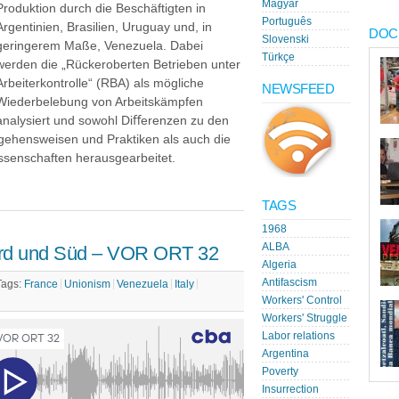
Magyar
Produktion durch die Beschäftigten in
Português
Argentinien, Brasilien, Uruguay und, in
DOC
Slovenski
geringerem Maße, Venezuela. Dabei
Türkçe
werden die „Rückeroberten Betrieben unter
Arbeiterkontrolle“ (RBA) als mögliche
NEWSFEED
Wiederbelebung von Arbeitskämpfen
analysiert und sowohl Diﬀerenzen zu den
ehensweisen und Praktiken als auch die
senschaften herausgearbeitet.
TAGS
1968
ALBA
ord und Süd – VOR ORT 32
Algeria
Antifascism
Tags:
France
Unionism
Venezuela
Italy
Workers' Control
Workers' Struggle
Labor relations
Argentina
Poverty
Insurrection