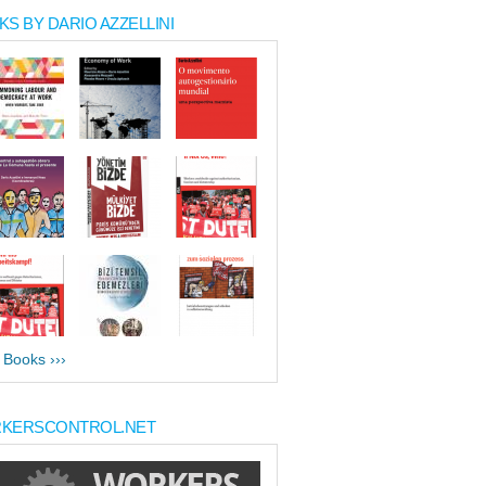
S BY DARIO AZZELLINI
l Books ›››
KERSCONTROL.NET