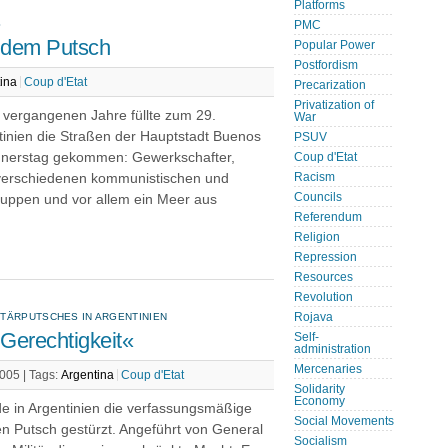
Platforms
S
PMC
h dem Putsch
Popular Power
Postfordism
ina
Coup d'Etat
Precarization
Privatization of
 vergangenen Jahre füllte zum 29.
War
ntinien die Straßen der Hauptstadt Buenos
PSUV
nnerstag gekommen: Gewerkschafter,
Coup d'Etat
 verschiedenen kommunistischen und
Racism
Councils
gruppen und vor allem ein Meer aus
Referendum
.
Religion
Repression
Resources
Revolution
TÄRPUTSCHES IN ARGENTINIEN
Rojava
Gerechtigkeit«
Self-
administration
Mercenaries
2005 |
Tags:
Argentina
Coup d'Etat
Solidarity
Economy
e in Argentinien die verfassungsmäßige
Social Movements
n Putsch gestürzt. Angeführt von General
Socialism