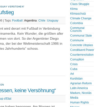
Class Struggle
UGUAY VERSTEHEN“
Klima
fstieg
Klimaschutz
Climate Change
06 |
Tags:
Football
Argentina
Chile
Uruguay
Colombia
Communal
t wird derart mit Fußball in Verbindung
Councils
inamerika. Kein Wunder, die größten aller
Communal State
men von dort. So der Argentinier Diego
Commune
, der bei der Weltmeisterschaft 1986 in
Concrete Utopias
des Jahrhunderts“ schoss.
Constituent Power
Counterrevolution
Corruption
Crisis
Cuba
Art
Kurdistan
Agrarian Reform
IEN
Latin America
essen, keine Versöhnung“
Maduro, Nicolás
Media
up d'Etat
Human Rights
rtage haben begonnen. Am Morgen ist