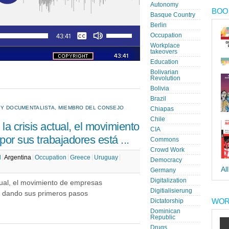
Autonomy
BOOK
Basque Country
Berlin
Occupation
Workplace
takeovers
Education
Bolivarian
Revolution
Bolivia
Brazil
O Y DOCUMENTALISTA, MIEMBRO DEL CONSEJO
Chiapas
Chile
a crisis actual, el movimiento
CIA
r sus trabajadores está ...
Commons
Crowd Work
l
Argentina
Occupation
Greece
Uruguay
Democracy
Al
Germany
Digitalization
tual, el movimiento de empresas
Digitialisierung
á dando sus primeros pasos
WOR
Dictatorship
Dominican
Republic
Drugs