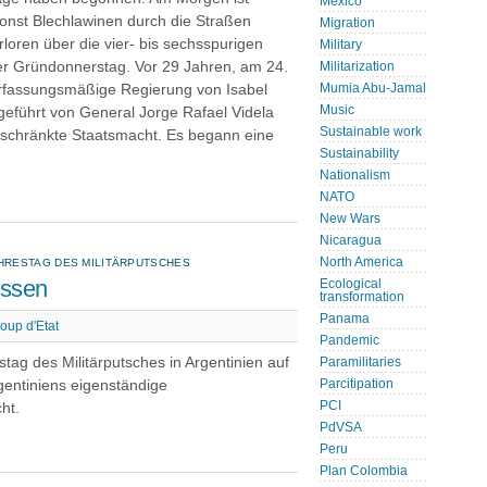
Mexico
sonst Blechlawinen durch die Straßen
Migration
rloren über die vier- bis sechsspurigen
Military
er Gründonnerstag. Vor 29 Jahren, am 24.
Militarization
erfassungsmäßige Regierung von Isabel
Mumia Abu-Jamal
Music
geführt von General Jorge Rafael Videla
Sustainable work
geschränkte Staatsmacht. Es begann eine
Sustainability
Nationalism
NATO
New Wars
Nicaragua
North America
HRESTAG DES MILITÄRPUTSCHES
essen
Ecological
transformation
Panama
oup d'Etat
Pandemic
ag des Militärputsches in Argentinien auf
Paramilitaries
Argentiniens eigenständige
Parcitipation
PCI
ht.
PdVSA
Peru
Plan Colombia