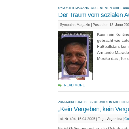
SYMPATHIEMAGAZIN „ARGENTINIEN-CHILE-UR
Der Traum vom sozialen Au
SympathieMagazin | Posted on 13. June 20
Kaum ein Kontinen
gebracht wie Late
Fußballstars kom
Armando Maradona
Mexiko das „Tor 
READ MORE
ZUM JAHRESTAG DES PUTSCHES IN ARGENTIN
„Kein Vergeben, kein Verg
ak Nr. 494, 15.04.2005 |
Tags:
Argentina
Co
Es ist Gründonnerstag, die Osterfeie