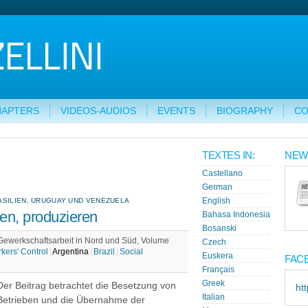
HAPTERS
VIDEOS-AUDIOS
EVENTS
BIOGRAPHY
CO
TEXTES IN:
NEW
Castellano
German
ASILIEN, URUGUAY UND VENEZUELA
English
en, produzieren
Bahasa Indonesia
Bosanski
rkschaftsarbeit in Nord und Süd, Volume
Czech
kers' Control
Argentina
Brazil
Social
Euskera
FAC
Français
Greek
Der Beitrag betrachtet die Besetzung von
ht
Italian
Betrieben und die Übernahme der