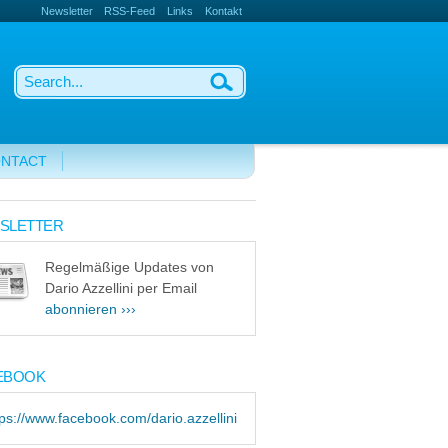
Newsletter
RSS-Feed
Links
Kontakt
NTACT
SLETTER
Regelmäßige Updates von
Dario Azzellini per Email
abonnieren ›››
EBOOK
tps://www.facebook.com/dario.azzellini