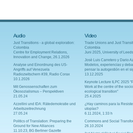
Audio
Video
Just Transitions - a global exploration:
Trade Unions and Just Transit
Colombia
Colombia
Centre for Employment Relations,
Juni 2025, University of Leed
Innovation and Change, 26.1.2026
Josè Luis Carretero y Dario Az
Analyse und Einordnung des US-
Modelos, experiencias y deba
Angriffs auf Venezuela
pensar la autogestión en el si
Radiozwitschern #39, Radio Corax
13.12.2025
10.1.2026
Keynote Lecture ILPC 2025 "P
Mit Genossenschaften zum
Work at the centre of the socio
Ökosozialismus – Perspektiven
ecological transition"
21.05.24
25.4.2025
Azzellini und IDA: Rätedemokratie und
¿Hay caminos para la Resiste
Arbeitszeitrechnung
utopías?
27.05.24
6.11.2024, 1:33 h
Politics of Translation: Preparing the
Commons and Social Transfo
Ground for New Alliances
26.10.2024
11.10.23, BG Berliner Gazette