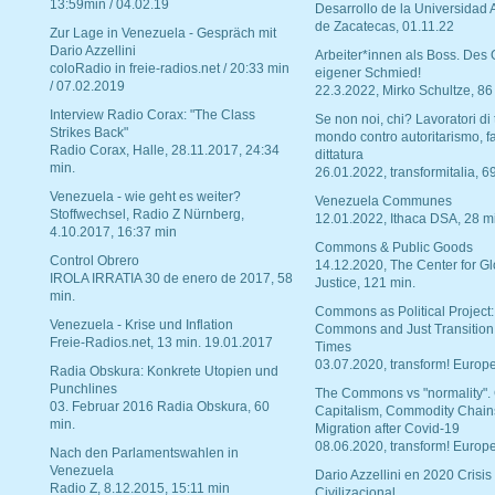
13:59min / 04.02.19
Desarrollo de la Universidad
de Zacatecas, 01.11.22
Zur Lage in Venezuela - Gespräch mit
Dario Azzellini
Arbeiter*innen als Boss. Des
coloRadio in freie-radios.net / 20:33 min
eigener Schmied!
/ 07.02.2019
22.3.2022, Mirko Schultze, 86
Interview Radio Corax: "The Class
Se non noi, chi? Lavoratori di t
Strikes Back"
mondo contro autoritarismo, f
Radio Corax, Halle, 28.11.2017, 24:34
dittatura
min.
26.01.2022, transformitalia, 6
Venezuela - wie geht es weiter?
Venezuela Communes
Stoffwechsel, Radio Z Nürnberg,
12.01.2022, Ithaca DSA, 28 m
4.10.2017, 16:37 min
Commons & Public Goods
Control Obrero
14.12.2020, The Center for Gl
IROLA IRRATIA 30 de enero de 2017, 58
Justice, 121 min.
min.
Commons as Political Project:
Venezuela - Krise und Inflation
Commons and Just Transition
Freie-Radios.net, 13 min. 19.01.2017
Times
03.07.2020, transform! Europe
Radia Obskura: Konkrete Utopien und
Punchlines
The Commons vs "normality".
03. Februar 2016 Radia Obskura, 60
Capitalism, Commodity Chain
min.
Migration after Covid-19
08.06.2020, transform! Europe
Nach den Parlamentswahlen in
Venezuela
Dario Azzellini en 2020 Crisis
Radio Z, 8.12.2015, 15:11 min
Civilizacional