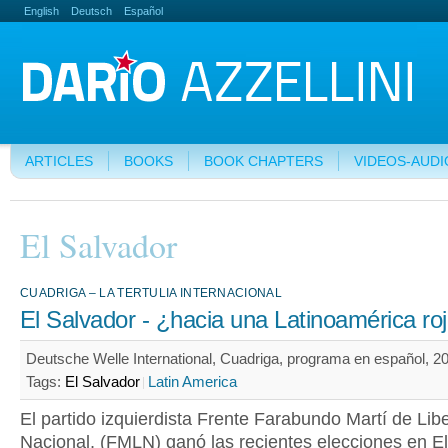
English
Deutsch
Español
ARTICLES
BOOKS
BOOK CHAPTERS
VIDEOS-AUDI
El Salvador
CUADRIGA – LA TERTULIA INTERNACIONAL
El Salvador - ¿hacia una Latinoamérica ro
Deutsche Welle International, Cuadriga, programa en español, 20
Tags:
El Salvador
Latin America
El partido izquierdista Frente Farabundo Martí de Lib
Nacional, (FMLN) ganó las recientes elecciones en El