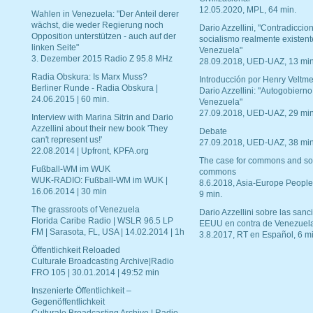
12.05.2020, MPL, 64 min.
Wahlen in Venezuela: "Der Anteil derer
wächst, die weder Regierung noch
Dario Azzellini, "Contradiccio
Opposition unterstützen - auch auf der
socialismo realmente existent
linken Seite"
Venezuela"
3. Dezember 2015 Radio Z 95.8 MHz
28.09.2018, UED-UAZ, 13 min
Radia Obskura: Is Marx Muss?
Introducción por Henry Veltme
Berliner Runde - Radia Obskura |
Dario Azzellini: "Autogobierno
24.06.2015 | 60 min.
Venezuela"
27.09.2018, UED-UAZ, 29 min
Interview with Marina Sitrin and Dario
Azzellini about their new book 'They
Debate
can't represent us!'
27.09.2018, UED-UAZ, 38 min
22.08.2014 | Upfront, KPFA.org
The case for commons and so
Fußball-WM im WUK
commons
WUK-RADIO: Fußball-WM im WUK |
8.6.2018, Asia-Europe People
16.06.2014 | 30 min
9 min.
The grassroots of Venezuela
Dario Azzellini sobre las san
Florida Caribe Radio | WSLR 96.5 LP
EEUU en contra de Venezuel
FM | Sarasota, FL, USA | 14.02.2014 | 1h
3.8.2017, RT en Español, 6 mi
Öffentlichkeit Reloaded
Culturale Broadcasting Archive|Radio
FRO 105 | 30.01.2014 | 49:52 min
Inszenierte Öffentlichkeit –
Gegenöffentlichkeit