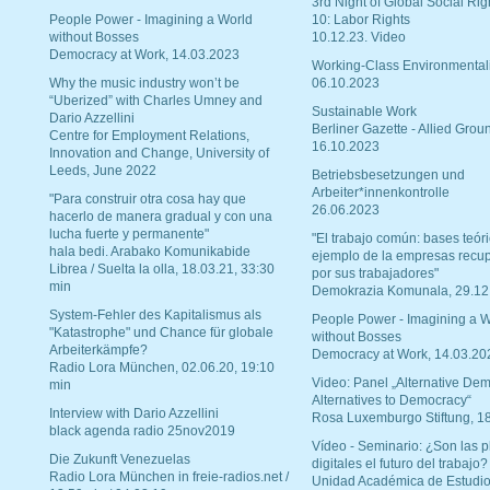
3rd Night of Global Social Rig
People Power - Imagining a World
10: Labor Rights
without Bosses
10.12.23. Video
Democracy at Work, 14.03.2023
Working-Class Environmental
Why the music industry won’t be
06.10.2023
“Uberized” with Charles Umney and
Sustainable Work
Dario Azzellini
Berliner Gazette - Allied Grou
Centre for Employment Relations,
16.10.2023
Innovation and Change, University of
Leeds, June 2022
Betriebsbesetzungen und
Arbeiter*innenkontrolle
"Para construir otra cosa hay que
26.06.2023
hacerlo de manera gradual y con una
lucha fuerte y permanente"
"El trabajo común: bases teóri
hala bedi. Arabako Komunikabide
ejemplo de la empresas recu
Librea / Suelta la olla, 18.03.21, 33:30
por sus trabajadores"
min
Demokrazia Komunala, 29.12
System-Fehler des Kapitalismus als
People Power - Imagining a W
"Katastrophe" und Chance für globale
without Bosses
Arbeiterkämpfe?
Democracy at Work, 14.03.20
Radio Lora München, 02.06.20, 19:10
Video: Panel „Alternative Dem
min
Alternatives to Democracy“
Interview with Dario Azzellini
Rosa Luxemburgo Stiftung, 1
black agenda radio 25nov2019
Vídeo - Seminario: ¿Son las p
Die Zukunft Venezuelas
digitales el futuro del trabajo?
Radio Lora München in freie-radios.net /
Unidad Académica de Estudio