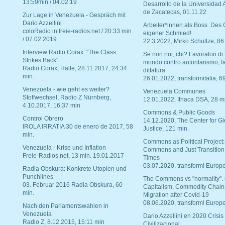
13:59min / 04.02.19
Desarrollo de la Universidad
de Zacatecas, 01.11.22
Zur Lage in Venezuela - Gespräch mit
Dario Azzellini
Arbeiter*innen als Boss. Des
coloRadio in freie-radios.net / 20:33 min
eigener Schmied!
/ 07.02.2019
22.3.2022, Mirko Schultze, 86
Interview Radio Corax: "The Class
Se non noi, chi? Lavoratori di t
Strikes Back"
mondo contro autoritarismo, f
Radio Corax, Halle, 28.11.2017, 24:34
dittatura
min.
26.01.2022, transformitalia, 6
Venezuela - wie geht es weiter?
Venezuela Communes
Stoffwechsel, Radio Z Nürnberg,
12.01.2022, Ithaca DSA, 28 m
4.10.2017, 16:37 min
Commons & Public Goods
Control Obrero
14.12.2020, The Center for Gl
IROLA IRRATIA 30 de enero de 2017, 58
Justice, 121 min.
min.
Commons as Political Project:
Venezuela - Krise und Inflation
Commons and Just Transition
Freie-Radios.net, 13 min. 19.01.2017
Times
03.07.2020, transform! Europe
Radia Obskura: Konkrete Utopien und
Punchlines
The Commons vs "normality".
03. Februar 2016 Radia Obskura, 60
Capitalism, Commodity Chain
min.
Migration after Covid-19
08.06.2020, transform! Europe
Nach den Parlamentswahlen in
Venezuela
Dario Azzellini en 2020 Crisis
Radio Z, 8.12.2015, 15:11 min
Civilizacional