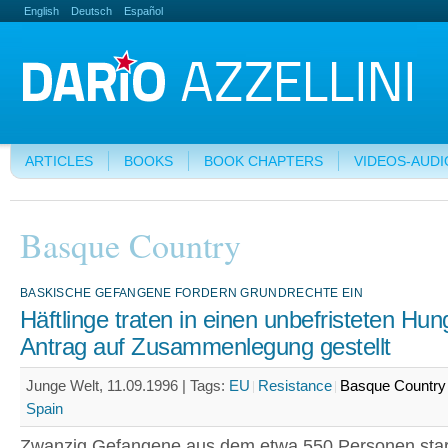
English
Deutsch
Español
ARTICLES
BOOKS
BOOK CHAPTERS
VIDEOS-AUDI
Basque Country
BASKISCHE GEFANGENE FORDERN GRUNDRECHTE EIN
Häftlinge traten in einen unbefristeten Hung
Antrag auf Zusammenlegung gestellt
Junge Welt, 11.09.1996 |
Tags:
EU
Resistance
Basque Country
Spain
Zwanzig Gefangene aus dem etwa 550 Personen sta