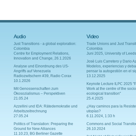
Audio
Video
Just Transitions - a global exploration:
Trade Unions and Just Transit
Colombia
Colombia
Centre for Employment Relations,
Juni 2025, University of Leed
Innovation and Change, 26.1.2026
Josè Luis Carretero y Dario Az
Analyse und Einordnung des US-
Modelos, experiencias y deba
Angriffs auf Venezuela
pensar la autogestión en el si
Radiozwitschern #39, Radio Corax
13.12.2025
10.1.2026
Keynote Lecture ILPC 2025 "P
Mit Genossenschaften zum
Work at the centre of the socio
Ökosozialismus – Perspektiven
ecological transition"
21.05.24
25.4.2025
Azzellini und IDA: Rätedemokratie und
¿Hay caminos para la Resiste
Arbeitszeitrechnung
utopías?
27.05.24
6.11.2024, 1:33 h
Politics of Translation: Preparing the
Commons and Social Transfo
Ground for New Alliances
26.10.2024
11.10.23, BG Berliner Gazette