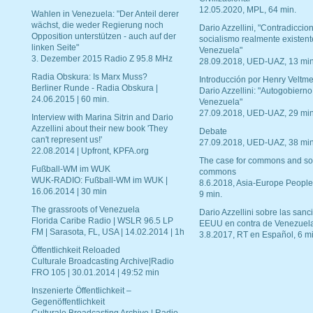
12.05.2020, MPL, 64 min.
Wahlen in Venezuela: "Der Anteil derer
wächst, die weder Regierung noch
Dario Azzellini, "Contradiccio
Opposition unterstützen - auch auf der
socialismo realmente existent
linken Seite"
Venezuela"
3. Dezember 2015 Radio Z 95.8 MHz
28.09.2018, UED-UAZ, 13 min
Radia Obskura: Is Marx Muss?
Introducción por Henry Veltme
Berliner Runde - Radia Obskura |
Dario Azzellini: "Autogobierno
24.06.2015 | 60 min.
Venezuela"
27.09.2018, UED-UAZ, 29 min
Interview with Marina Sitrin and Dario
Azzellini about their new book 'They
Debate
can't represent us!'
27.09.2018, UED-UAZ, 38 min
22.08.2014 | Upfront, KPFA.org
The case for commons and so
Fußball-WM im WUK
commons
WUK-RADIO: Fußball-WM im WUK |
8.6.2018, Asia-Europe People
16.06.2014 | 30 min
9 min.
The grassroots of Venezuela
Dario Azzellini sobre las san
Florida Caribe Radio | WSLR 96.5 LP
EEUU en contra de Venezuel
FM | Sarasota, FL, USA | 14.02.2014 | 1h
3.8.2017, RT en Español, 6 mi
Öffentlichkeit Reloaded
Culturale Broadcasting Archive|Radio
FRO 105 | 30.01.2014 | 49:52 min
Inszenierte Öffentlichkeit –
Gegenöffentlichkeit