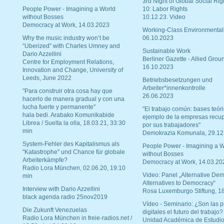
3rd Night of Global Social Rig
People Power - Imagining a World
10: Labor Rights
without Bosses
10.12.23. Video
Democracy at Work, 14.03.2023
Working-Class Environmental
Why the music industry won’t be
06.10.2023
“Uberized” with Charles Umney and
Sustainable Work
Dario Azzellini
Berliner Gazette - Allied Grou
Centre for Employment Relations,
16.10.2023
Innovation and Change, University of
Leeds, June 2022
Betriebsbesetzungen und
Arbeiter*innenkontrolle
"Para construir otra cosa hay que
26.06.2023
hacerlo de manera gradual y con una
lucha fuerte y permanente"
"El trabajo común: bases teóri
hala bedi. Arabako Komunikabide
ejemplo de la empresas recu
Librea / Suelta la olla, 18.03.21, 33:30
por sus trabajadores"
min
Demokrazia Komunala, 29.12
System-Fehler des Kapitalismus als
People Power - Imagining a W
"Katastrophe" und Chance für globale
without Bosses
Arbeiterkämpfe?
Democracy at Work, 14.03.20
Radio Lora München, 02.06.20, 19:10
Video: Panel „Alternative Dem
min
Alternatives to Democracy“
Interview with Dario Azzellini
Rosa Luxemburgo Stiftung, 1
black agenda radio 25nov2019
Vídeo - Seminario: ¿Son las p
Die Zukunft Venezuelas
digitales el futuro del trabajo?
Radio Lora München in freie-radios.net /
Unidad Académica de Estudio