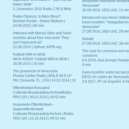
socialismo realmente existent
linken Seite"
Venezuela"
3. Dezember 2015 Radio Z 95.8 MHz
28.09.2018, UED-UAZ, 13 min
Radia Obskura: Is Marx Muss?
Introducción por Henry Veltme
Berliner Runde - Radia Obskura |
Dario Azzellini: "Autogobierno
24.06.2015 | 60 min.
Venezuela"
27.09.2018, UED-UAZ, 29 min
Interview with Marina Sitrin and Dario
Azzellini about their new book 'They
Debate
can't represent us!'
27.09.2018, UED-UAZ, 38 min
22.08.2014 | Upfront, KPFA.org
The case for commons and so
Fußball-WM im WUK
commons
WUK-RADIO: Fußball-WM im WUK |
8.6.2018, Asia-Europe People
16.06.2014 | 30 min
9 min.
The grassroots of Venezuela
Dario Azzellini sobre las san
Florida Caribe Radio | WSLR 96.5 LP
EEUU en contra de Venezuel
FM | Sarasota, FL, USA | 14.02.2014 | 1h
3.8.2017, RT en Español, 6 mi
Öffentlichkeit Reloaded
Culturale Broadcasting Archive|Radio
FRO 105 | 30.01.2014 | 49:52 min
Inszenierte Öffentlichkeit –
Gegenöffentlichkeit
Culturale Broadcasting Archive | Radio
FRO 105 | 23.10.2013 | 49:52 min