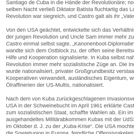
Santiago de Cuba in die Hände der Revolutionäre; no
selben Nacht verließ Diktator Batista fluchtartig das L
Revolution war siegreich, und Castro galt als ihr „Vate
Von den USA geächtet, entwickelte sich das Verhältn
der jungen Revolution und Uncle Sam immer mehr zu 
Castro einmal selbst sagte, „Kanonenboot-Diplomatie
wandte sich dem Ostblock zu, der offen seine Bereitsc
Hilfe und Kooperation signalisierte. In Kuba selbst n
Revolution immer mehr sozialistische Züge an. Die In
wurde nationalisiert, privater Großgrundbesitz verstaat
Kooperativen verwandelt, ausländisches Eigentum, w
Ölraffinerien der US-Multis, nationalisiert.
Nach dem von Kuba zurückgeschlagenen Invasionsve
USA in der Schweinebucht im April 1961 erklärte Cas
zum sozialistischen Staat, schaffte Wahlen ab. Ein im
ausgehandeltes Militärabkommen Kubas mit der UdS
im Oktober d. J. zu der „Kuba-Krise“. Die USA mochte
die Sowjetunion in Europa, feindliche Offensivraketen