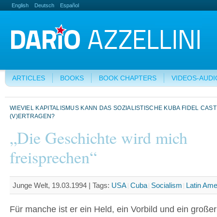
English
Deutsch
Español
ARTICLES
BOOKS
BOOK CHAPTERS
VIDEOS-AUDI
WIEVIEL KAPITALISMUS KANN DAS SOZIALISTISCHE KUBA FIDEL CAS
(V)ERTRAGEN?
„Die Geschichte wird mich
freisprechen“
Junge Welt, 19.03.1994 |
Tags:
USA
Cuba
Socialism
Latin Ame
Für manche ist er ein Held, ein Vorbild und ein großer 