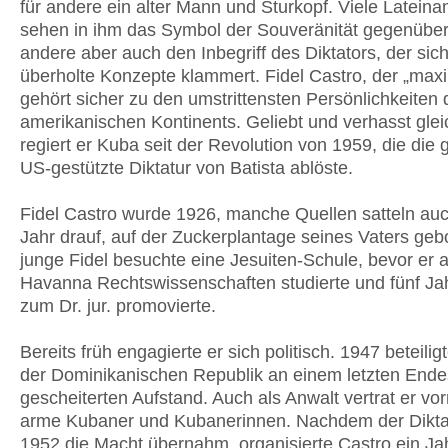
für andere ein alter Mann und Sturkopf. Viele Latein
sehen in ihm das Symbol der Souveränität gegenübe
andere aber auch den Inbegriff des Diktators, der sic
überholte Konzepte klammert. Fidel Castro, der „maxi
gehört sicher zu den umstrittensten Persönlichkeiten 
amerikanischen Kontinents. Geliebt und verhasst gl
regiert er Kuba seit der Revolution von 1959, die die
US-gestützte Diktatur von Batista ablöste.
Fidel Castro wurde 1926, manche Quellen satteln au
Jahr drauf, auf der Zuckerplantage seines Vaters geb
junge Fidel besuchte eine Jesuiten-Schule, bevor er 
Havanna Rechtswissenschaften studierte und fünf Ja
zum Dr. jur. promovierte.
Bereits früh engagierte er sich politisch. 1947 beteiligt
der Dominikanischen Republik an einem letzten Ende
gescheiterten Aufstand. Auch als Anwalt vertrat er vo
arme Kubaner und Kubanerinnen. Nachdem der Diktat
1952 die Macht übernahm, organisierte Castro ein Ja