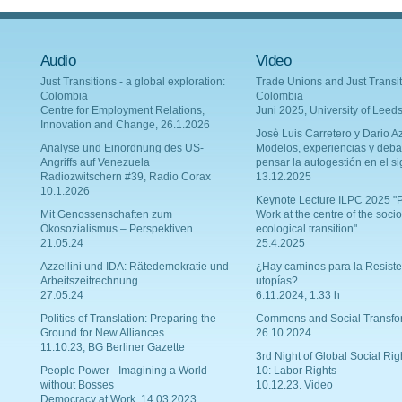
Audio
Video
Just Transitions - a global exploration:
Trade Unions and Just Transit
Colombia
Colombia
Centre for Employment Relations,
Juni 2025, University of Leed
Innovation and Change, 26.1.2026
Josè Luis Carretero y Dario Az
Analyse und Einordnung des US-
Modelos, experiencias y deba
Angriffs auf Venezuela
pensar la autogestión en el si
Radiozwitschern #39, Radio Corax
13.12.2025
10.1.2026
Keynote Lecture ILPC 2025 "P
Mit Genossenschaften zum
Work at the centre of the socio
Ökosozialismus – Perspektiven
ecological transition"
21.05.24
25.4.2025
Azzellini und IDA: Rätedemokratie und
¿Hay caminos para la Resiste
Arbeitszeitrechnung
utopías?
27.05.24
6.11.2024, 1:33 h
Politics of Translation: Preparing the
Commons and Social Transfo
Ground for New Alliances
26.10.2024
11.10.23, BG Berliner Gazette
3rd Night of Global Social Rig
People Power - Imagining a World
10: Labor Rights
without Bosses
10.12.23. Video
Democracy at Work, 14.03.2023