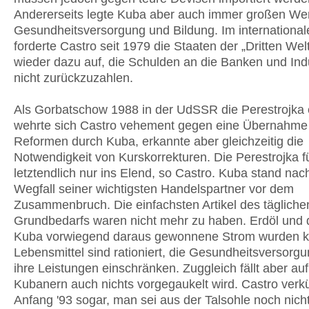
Andererseits legte Kuba aber auch immer großen Wer
Gesundheitsversorgung und Bildung. Im internation
forderte Castro seit 1979 die Staaten der „Dritten Wel
wieder dazu auf, die Schulden an die Banken und Ind
nicht zurückzuzahlen.
Als Gorbatschow 1988 in der UdSSR die Perestrojka e
wehrte sich Castro vehement gegen eine Übernahme
Reformen durch Kuba, erkannte aber gleichzeitig die
Notwendigkeit von Kurskorrekturen. Die Perestrojka f
letztendlich nur ins Elend, so Castro. Kuba stand na
Wegfall seiner wichtigsten Handelspartner vor dem
Zusammenbruch. Die einfachsten Artikel des tägliche
Grundbedarfs waren nicht mehr zu haben. Erdöl und 
Kuba vorwiegend daraus gewonnene Strom wurden kn
Lebensmittel sind rationiert, die Gesundheitsversorg
ihre Leistungen einschränken. Zuggleich fällt aber au
Kubanern auch nichts vorgegaukelt wird. Castro verk
Anfang '93 sogar, man sei aus der Talsohle noch nich