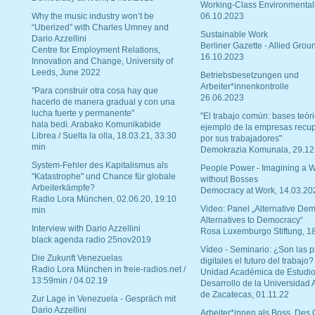
Working-Class Environmental
Why the music industry won’t be
06.10.2023
“Uberized” with Charles Umney and
Sustainable Work
Dario Azzellini
Berliner Gazette - Allied Grou
Centre for Employment Relations,
16.10.2023
Innovation and Change, University of
Leeds, June 2022
Betriebsbesetzungen und
Arbeiter*innenkontrolle
"Para construir otra cosa hay que
26.06.2023
hacerlo de manera gradual y con una
lucha fuerte y permanente"
"El trabajo común: bases teóri
hala bedi. Arabako Komunikabide
ejemplo de la empresas recu
Librea / Suelta la olla, 18.03.21, 33:30
por sus trabajadores"
min
Demokrazia Komunala, 29.12
System-Fehler des Kapitalismus als
People Power - Imagining a W
"Katastrophe" und Chance für globale
without Bosses
Arbeiterkämpfe?
Democracy at Work, 14.03.20
Radio Lora München, 02.06.20, 19:10
Video: Panel „Alternative Dem
min
Alternatives to Democracy“
Interview with Dario Azzellini
Rosa Luxemburgo Stiftung, 1
black agenda radio 25nov2019
Vídeo - Seminario: ¿Son las p
Die Zukunft Venezuelas
digitales el futuro del trabajo?
Radio Lora München in freie-radios.net /
Unidad Académica de Estudio
13:59min / 04.02.19
Desarrollo de la Universidad
de Zacatecas, 01.11.22
Zur Lage in Venezuela - Gespräch mit
Dario Azzellini
Arbeiter*innen als Boss. Des