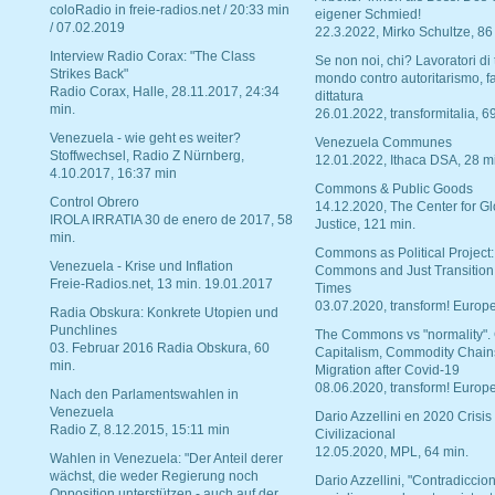
coloRadio in freie-radios.net / 20:33 min
eigener Schmied!
/ 07.02.2019
22.3.2022, Mirko Schultze, 86
Interview Radio Corax: "The Class
Se non noi, chi? Lavoratori di t
Strikes Back"
mondo contro autoritarismo, f
Radio Corax, Halle, 28.11.2017, 24:34
dittatura
min.
26.01.2022, transformitalia, 6
Venezuela - wie geht es weiter?
Venezuela Communes
Stoffwechsel, Radio Z Nürnberg,
12.01.2022, Ithaca DSA, 28 m
4.10.2017, 16:37 min
Commons & Public Goods
Control Obrero
14.12.2020, The Center for Gl
IROLA IRRATIA 30 de enero de 2017, 58
Justice, 121 min.
min.
Commons as Political Project:
Venezuela - Krise und Inflation
Commons and Just Transition
Freie-Radios.net, 13 min. 19.01.2017
Times
03.07.2020, transform! Europe
Radia Obskura: Konkrete Utopien und
Punchlines
The Commons vs "normality".
03. Februar 2016 Radia Obskura, 60
Capitalism, Commodity Chain
min.
Migration after Covid-19
08.06.2020, transform! Europe
Nach den Parlamentswahlen in
Venezuela
Dario Azzellini en 2020 Crisis
Radio Z, 8.12.2015, 15:11 min
Civilizacional
12.05.2020, MPL, 64 min.
Wahlen in Venezuela: "Der Anteil derer
wächst, die weder Regierung noch
Dario Azzellini, "Contradiccio
Opposition unterstützen - auch auf der