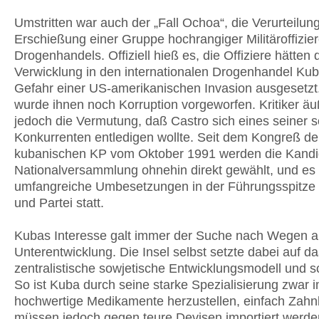
Umstritten war auch der „Fall Ochoa“, die Verurteilun
Erschießung einer Gruppe hochrangiger Militäroffizi
Drogenhandels. Offiziell hieß es, die Offiziere hätten 
Verwicklung in den internationalen Drogenhandel Kub
Gefahr einer US-amerikanischen Invasion ausgesetz
wurde ihnen noch Korruption vorgeworfen. Kritiker äu
jedoch die Vermutung, daß Castro sich eines seiner s
Konkurrenten entledigen wollte. Seit dem Kongreß de
kubanischen KP vom Oktober 1991 werden die Kandi
Nationalversammlung ohnehin direkt gewählt, und es
umfangreiche Umbesetzungen in der Führungsspitze 
und Partei statt.
Kubas Interesse galt immer der Suche nach Wegen a
Unterentwicklung. Die Insel selbst setzte dabei auf d
zentralistische sowjetische Entwicklungsmodell und sc
So ist Kuba durch seine starke Spezialisierung zwar 
hochwertige Medikamente herzustellen, einfach Zahn
müssen jedoch gegen teure Devisen importiert werde