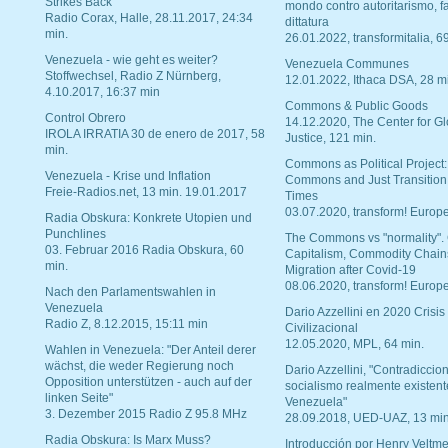
Strikes Back"
mondo contro autoritarismo, f
Radio Corax, Halle, 28.11.2017, 24:34
dittatura
min.
26.01.2022, transformitalia, 6
Venezuela - wie geht es weiter?
Venezuela Communes
Stoffwechsel, Radio Z Nürnberg,
12.01.2022, Ithaca DSA, 28 m
4.10.2017, 16:37 min
Commons & Public Goods
Control Obrero
14.12.2020, The Center for Gl
IROLA IRRATIA 30 de enero de 2017, 58
Justice, 121 min.
min.
Commons as Political Project:
Venezuela - Krise und Inflation
Commons and Just Transition
Freie-Radios.net, 13 min. 19.01.2017
Times
03.07.2020, transform! Europe
Radia Obskura: Konkrete Utopien und
Punchlines
The Commons vs "normality".
03. Februar 2016 Radia Obskura, 60
Capitalism, Commodity Chain
min.
Migration after Covid-19
08.06.2020, transform! Europe
Nach den Parlamentswahlen in
Venezuela
Dario Azzellini en 2020 Crisis
Radio Z, 8.12.2015, 15:11 min
Civilizacional
12.05.2020, MPL, 64 min.
Wahlen in Venezuela: "Der Anteil derer
wächst, die weder Regierung noch
Dario Azzellini, "Contradiccio
Opposition unterstützen - auch auf der
socialismo realmente existent
linken Seite"
Venezuela"
3. Dezember 2015 Radio Z 95.8 MHz
28.09.2018, UED-UAZ, 13 min
Radia Obskura: Is Marx Muss?
Introducción por Henry Veltme