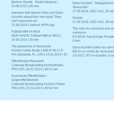
Berliner Runde - Radia Obskura |
Dario Azzellini: "Autogobierno
24.06.2015 | 60 min.
Venezuela"
27.09.2018, UED-UAZ, 29 min
Interview with Marina Sitrin and Dario
Azzellini about their new book 'They
Debate
can't represent us!'
27.09.2018, UED-UAZ, 38 min
22.08.2014 | Upfront, KPFA.org
The case for commons and so
Fußball-WM im WUK
commons
WUK-RADIO: Fußball-WM im WUK |
8.6.2018, Asia-Europe People
16.06.2014 | 30 min
9 min.
The grassroots of Venezuela
Dario Azzellini sobre las san
Florida Caribe Radio | WSLR 96.5 LP
EEUU en contra de Venezuel
FM | Sarasota, FL, USA | 14.02.2014 | 1h
3.8.2017, RT en Español, 6 mi
Öffentlichkeit Reloaded
Culturale Broadcasting Archive|Radio
FRO 105 | 30.01.2014 | 49:52 min
Inszenierte Öffentlichkeit –
Gegenöffentlichkeit
Culturale Broadcasting Archive | Radio
FRO 105 | 23.10.2013 | 49:52 min