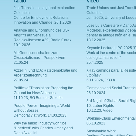
Audio
Video
Just Transitions - a global exploration:
Trade Unions and Just Transit
Colombia
Colombia
Centre for Employment Relations,
Juni 2025, University of Leed
Innovation and Change, 26.1.2026
Josè Luis Carretero y Dario Az
Analyse und Einordnung des US-
Modelos, experiencias y deba
Angriffs auf Venezuela
pensar la autogestión en el si
Radiozwitschern #39, Radio Corax
13.12.2025
10.1.2026
Keynote Lecture ILPC 2025 "P
Mit Genossenschaften zum
Work at the centre of the socio
Ökosozialismus – Perspektiven
ecological transition"
21.05.24
25.4.2025
Azzellini und IDA: Rätedemokratie und
¿Hay caminos para la Resiste
Arbeitszeitrechnung
utopías?
27.05.24
6.11.2024, 1:33 h
Politics of Translation: Preparing the
Commons and Social Transfo
Ground for New Alliances
26.10.2024
11.10.23, BG Berliner Gazette
3rd Night of Global Social Rig
People Power - Imagining a World
10: Labor Rights
without Bosses
10.12.23. Video
Democracy at Work, 14.03.2023
Working-Class Environmental
Why the music industry won’t be
06.10.2023
“Uberized” with Charles Umney and
Sustainable Work
Dario Azzellini