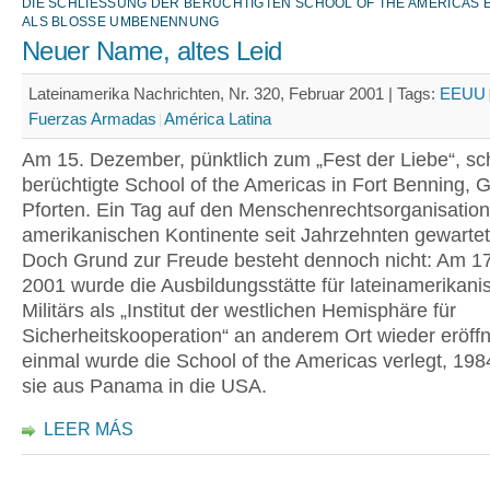
DIE SCHLIESSUNG DER BERÜCHTIGTEN SCHOOL OF THE AMERICAS ER
LS BLOSSE UMBENENNUNG
Neuer Name, altes Leid
Lateinamerika Nachrichten, Nr. 320, Februar 2001 |
Tags:
EEUU
Fuerzas Armadas
América Latina
Am 15. Dezember, pünktlich zum „Fest der Liebe“, sch
berüchtigte School of the Americas in Fort Benning, G
Pforten. Ein Tag auf den Menschenrechtsorganisatio
amerikanischen Kontinente seit Jahrzehnten gewarte
Doch Grund zur Freude besteht dennoch nicht: Am 17
2001 wurde die Ausbildungsstätte für lateinamerikani
Militärs als „Institut der westlichen Hemisphäre für
Sicherheitskooperation“ an anderem Ort wieder eröffn
einmal wurde die School of the Americas verlegt, 19
sie aus Panama in die USA.
LEER MÁS