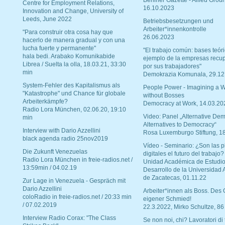
Berliner Gazette - Allied Grou
Centre for Employment Relations,
16.10.2023
Innovation and Change, University of
Leeds, June 2022
Betriebsbesetzungen und
Arbeiter*innenkontrolle
"Para construir otra cosa hay que
26.06.2023
hacerlo de manera gradual y con una
lucha fuerte y permanente"
"El trabajo común: bases teóri
hala bedi. Arabako Komunikabide
ejemplo de la empresas recu
Librea / Suelta la olla, 18.03.21, 33:30
por sus trabajadores"
min
Demokrazia Komunala, 29.12
System-Fehler des Kapitalismus als
People Power - Imagining a W
"Katastrophe" und Chance für globale
without Bosses
Arbeiterkämpfe?
Democracy at Work, 14.03.20
Radio Lora München, 02.06.20, 19:10
Video: Panel „Alternative Dem
min
Alternatives to Democracy“
Interview with Dario Azzellini
Rosa Luxemburgo Stiftung, 1
black agenda radio 25nov2019
Vídeo - Seminario: ¿Son las p
Die Zukunft Venezuelas
digitales el futuro del trabajo?
Radio Lora München in freie-radios.net /
Unidad Académica de Estudio
13:59min / 04.02.19
Desarrollo de la Universidad
de Zacatecas, 01.11.22
Zur Lage in Venezuela - Gespräch mit
Dario Azzellini
Arbeiter*innen als Boss. Des
coloRadio in freie-radios.net / 20:33 min
eigener Schmied!
/ 07.02.2019
22.3.2022, Mirko Schultze, 86
Interview Radio Corax: "The Class
Se non noi, chi? Lavoratori di t