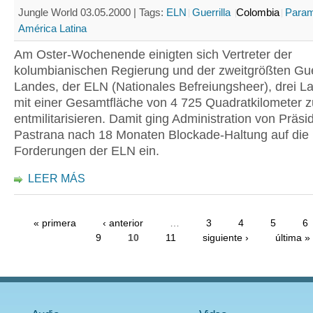
Jungle World 03.05.2000 |
Tags:
ELN
Guerrilla
Colombia
Parami
América Latina
Am Oster-Wochenende einigten sich Vertreter der
kolumbianischen Regierung und der zweitgrößten Gue
Landes, der ELN (Nationales Befreiungsheer), drei L
mit einer Gesamtfläche von 4 725 Quadratkilometer z
entmilitarisieren. Damit ging Administration von Präsi
Pastrana nach 18 Monaten Blockade-Haltung auf die
Forderungen der ELN ein.
LEER MÁS
« primera
‹ anterior
…
3
4
5
6
9
10
11
siguiente ›
última »