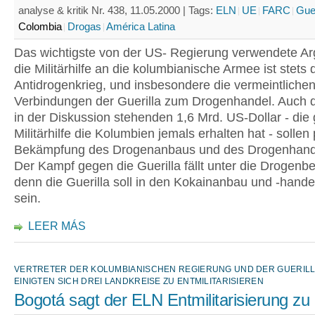
analyse & kritik Nr. 438, 11.05.2000 |
Tags:
ELN
UE
FARC
Guer
Colombia
Drogas
América Latina
Das wichtigste von der US- Regierung verwendete Ar
die Militärhilfe an die kolumbianische Armee ist stets 
Antidrogenkrieg, und insbesondere die vermeintliche
Verbindungen der Guerilla zum Drogenhandel. Auch di
in der Diskussion stehenden 1,6 Mrd. US-Dollar - die
Militärhilfe die Kolumbien jemals erhalten hat - sollen
Bekämpfung des Drogenanbaus und des Drogenhande
Der Kampf gegen die Guerilla fällt unter die Drogen
denn die Guerilla soll in den Kokainanbau und -handel
sein.
LEER MÁS
VERTRETER DER KOLUMBIANISCHEN REGIERUNG UND DER GUERILL
EINIGTEN SICH DREI LANDKREISE ZU ENTMILITARISIEREN
Bogotá sagt der ELN Entmilitarisierung zu