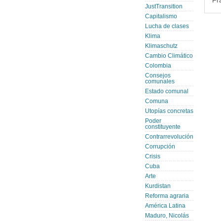
Fr
JustTransition
Capitalismo
Lucha de clases
Klima
Klimaschutz
Cambio Climático
Colombia
Consejos
comunales
Estado comunal
Comuna
Utopías concretas
Poder
constituyente
Contrarrevolución
Corrupción
Crisis
Cuba
Arte
Kurdistan
Reforma agraria
América Latina
Maduro, Nicolás