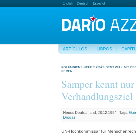
English
Deutsch
Español
ARTÍCULOS
LIBROS
CAPÍT
KOLUMBIENS NEUER PRÄSIDENT WILL MIT DE
REDEN
Samper kennt nur
Verhandlungsziel
Neues Deutschland, 28.12.1994 |
Tags:
Guer
Drogas
UN-Hochkommissar für Menschenrechte