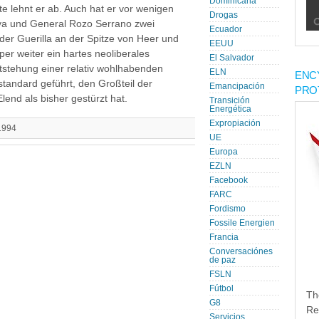
Dominicana
e lehnt er ab. Auch hat er vor wenigen
Drogas
ya und General Rozo Serrano zwei
Ecuador
er Guerilla an der Spitze von Heer und
EEUU
per weiter ein hartes neoliberales
El Salvador
stehung einer relativ wohlhabenden
ELN
ENC
tandard geführt, den Großteil der
Emancipación
PRO
end als bisher gestürzt hat.
Transición
Energética
Expropiación
.1994
UE
Europa
EZLN
Facebook
FARC
Fordismo
Fossile Energien
Francia
Conversaciónes
de paz
FSLN
Fútbol
Th
G8
Re
Servicios