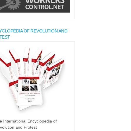
YCLOPEDIA OF REVOLUTION AND
TEST
e International Encyclopedia of
volution and Protest