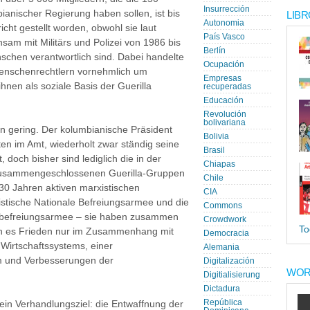
Insurrección
ianischer Regierung haben sollen, ist bis
LIBR
Autonomia
cht gestellt worden, obwohl sie laut
País Vasco
am mit Militärs und Polizei von 1986 bis
Berlín
schen verantwortlich sind. Dabei handelte
Ocupación
enschenrechtlern vornehmlich um
Empresas
hnen als soziale Basis der Guerilla
recuperadas
Educación
Revolución
bolivariana
en gering. Der kolumbianische Präsident
Bolivia
en im Amt, wiederholt zwar ständig seine
Brasil
 doch bisher sind lediglich die in der
Chiapas
" zusammengeschlossenen Guerilla-Gruppen
Chile
 30 Jahren aktiven marxistischen
CIA
ristische Nationale Befreiungsarmee und die
Commons
sbefreiungsarmee – sie haben zusammen
Crowdwork
To
n es Frieden nur im Zusammenhang mit
Democracia
Wirtschaftssystems, einer
Alemania
orm und Verbesserungen der
Digitalización
WOR
Digitialisierung
Dictadura
República
in Verhandlungsziel: die Entwaffnung der