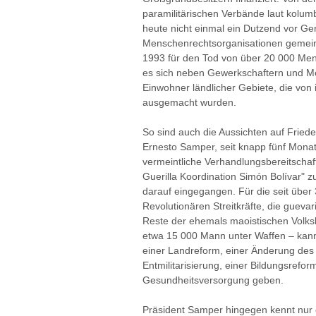
paramilitärischen Verbände laut kolumb
heute nicht einmal ein Dutzend vor Geri
Menschenrechtsorganisationen gemeins
1993 für den Tod von über 20 000 Men
es sich neben Gewerkschaftern und M
Einwohner ländlicher Gebiete, die von i
ausgemacht wurden.
So sind auch die Aussichten auf Fried
Ernesto Samper, seit knapp fünf Monat
vermeintliche Verhandlungsbereitschaft,
Guerilla Koordination Simón Bolívar
darauf eingegangen. Für die seit über
Revolutionären Streitkräfte, die gueva
Reste der ehemals maoistischen Volk
etwa 15 000 Mann unter Waffen – kan
einer Landreform, einer Änderung des 
Entmilitarisierung, einer Bildungsref
Gesundheitsversorgung geben.
Präsident Samper hingegen kennt nur e