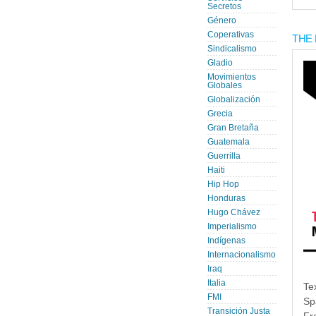
Secretos
Género
Coperativas
THE 
Sindicalismo
Gladio
Movimientos
Globales
Globalización
Grecia
Gran Bretaña
Guatemala
Guerrilla
Haiti
Hip Hop
Honduras
Hugo Chávez
Imperialismo
Indígenas
Internacionalismo
Iraq
Italia
Te
FMI
Sp
Transición Justa