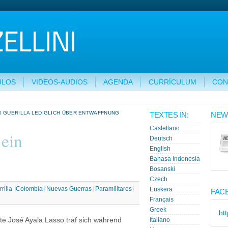
ULOS
VIDEOS-AUDIOS
AGENDA
CURRÍCULUM
CON
R GUERILLA LEDIGLICH ÜBER ENTWAFFNUNG
TEXTES IN:
NEW
Castellano
 ein
Deutsch
English
Bahasa Indonesia
Bosanski
Czech
rilla
Colombia
Nuevas Guerras
Paramilitares
Euskera
FAC
Français
Greek
ht
 José Ayala Lasso traf sich während
Italiano