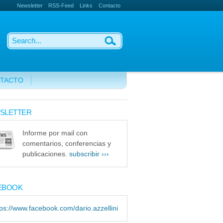
Newsletter
RSS-Feed
Links
Contacto
TACTO
SLETTER
Informe por mail con
comentarios, conferencias y
publicaciones.
subscribir ›››
EBOOK
tps://www.facebook.com/dario.azzellini