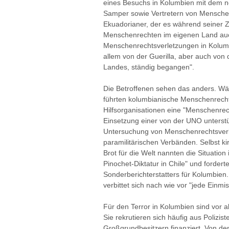
eines Besuchs in Kolumbien mit dem 
Samper sowie Vertretern von Mensche
Ekuadorianer, der es während seiner Z
Menschenrechten im eigenen Land au
Menschenrechtsverletzungen in Kolumb
allem von der Guerilla, aber auch von
Landes, ständig begangen".
Die Betroffenen sehen das anders. W
führten kolumbianische Menschenrech
Hilfsorganisationen eine "Menschenrec
Einsetzung einer von der UNO unters
Untersuchung von Menschenrechtsverl
paramilitärischen Verbänden. Selbst k
Brot für die Welt nannten die Situation
Pinochet-Diktatur in Chile" und forder
Sonderberichterstatters für Kolumbien
verbittet sich nach wie vor "jede Einmi
Für den Terror in Kolumbien sind vor 
Sie rekrutieren sich häufig aus Polizi
Großgrundbesitzern finanziert. Von den