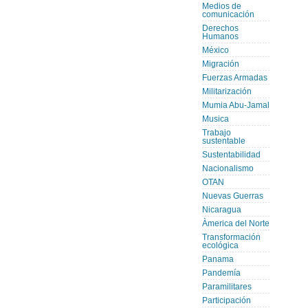
Medios de
comunicación
Derechos
Humanos
México
Migración
Fuerzas Armadas
Militarización
Mumia Abu-Jamal
Musica
Trabajo
sustentable
Sustentabilidad
Nacionalismo
OTAN
Nuevas Guerras
Nicaragua
Àmerica del Norte
Transformación
ecológica
Panama
Pandemía
Paramilitares
Participación