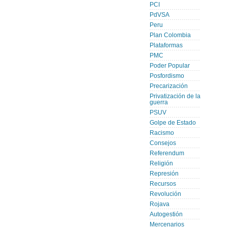
PCI
PdVSA
Peru
Plan Colombia
Plataformas
PMC
Poder Popular
Posfordismo
Precarización
Privatización de la
guerra
PSUV
Golpe de Estado
Racismo
Consejos
Referendum
Religión
Represión
Recursos
Revolución
Rojava
Autogestión
Mercenarios