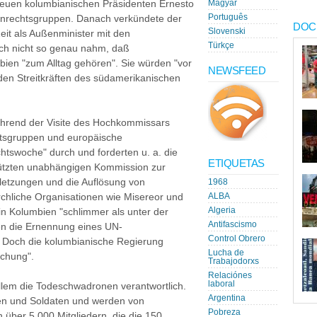
neuen kolumbianischen Präsidenten Ernesto
Magyar
Português
nrechtsgruppen. Danach verkündete der
DOC
Slovenski
eit als Außenminister mit den
Türkçe
ch nicht so genau nahm, daß
ien "zum Alltag gehören". Sie würden "vor
NEWSFEED
 den Streitkräften des südamerikanischen
ährend der Visite des Hochkommissars
tsgruppen und europäische
htswoche" durch und forderten u. a. die
ETIQUETAS
tützten unabhängigen Kommission zur
etzungen und die Auflösung von
1968
irchliche Organisationen wie Misereor und
ALBA
Algeria
 in Kolumbien "schlimmer als unter der
Antifascismo
ten die Ernennung eines UN-
Control Obrero
. Doch die kolumbianische Regierung
Lucha de
schung".
Trabajodorxs
Relaciónes
laboral
allem die Todeschwadronen verantwortlich.
Argentina
sten und Soldaten und werden von
Pobreza
 über 5 000 Mitgliedern, die die 150