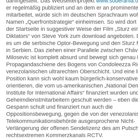
dahingestellt. Das Webseitenprojekt
www.soberania.o
er regelmäßig publiziert und an dem er an prominente
mitarbeitet, würde sich im deutschen Sprachraum wo
Namen „Querfrontstrategie“ einheimsen. So wird dort 
der Startseite in suggestiver Weise der Film „Sturz ei
Diktators“ von Steve York zum download angeboten. 
es um die serbische Optor-Bewegung und den Sturz 
in Serbien. Das ziehen einer Parallele zwischen Chá
Milosevic ist komplett absurd und bewegt sich genau 
Propagandaschiene des Bogens von Condoleezza Ri
venezolanischen ultrarechten Oberschicht. Und eine l
Position kann sich wohl kaum bürgerlich-konservative
orientieren, die vom us-amerikanischen „National De
Institute for International Affairs“ finanziert wurden u
Geheimdienstmitarbeitern geschult werden – eben di
Gespann schult und finanziert nun auch die
Oppositionsbewegung, gegen die von der venezolani
Telekommunikationsbehörde ausgesprochene Nicht-
Verlängerung der offenen Sendelizenz des am Putsch 
rechtsextremen Kommerzkanals RCTV.