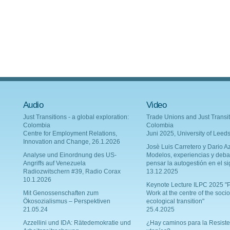
Audio
Video
Just Transitions - a global exploration:
Trade Unions and Just Transit
Colombia
Colombia
Centre for Employment Relations,
Juni 2025, University of Leed
Innovation and Change, 26.1.2026
Josè Luis Carretero y Dario Az
Analyse und Einordnung des US-
Modelos, experiencias y deba
Angriffs auf Venezuela
pensar la autogestión en el si
Radiozwitschern #39, Radio Corax
13.12.2025
10.1.2026
Keynote Lecture ILPC 2025 "P
Mit Genossenschaften zum
Work at the centre of the socio
Ökosozialismus – Perspektiven
ecological transition"
21.05.24
25.4.2025
Azzellini und IDA: Rätedemokratie und
¿Hay caminos para la Resiste