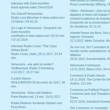
Alternatives to Democracy“
Interview with Dario Azzellini
Rosa Luxemburgo Stiftung, 1
black agenda radio 25nov2019
Vídeo - Seminario: ¿Son las p
Die Zukunft Venezuelas
digitales el futuro del trabajo?
Radio Lora München in freie-radios.net /
Unidad Académica de Estudio
13:59min / 04.02.19
Desarrollo de la Universidad
de Zacatecas, 01.11.22
Zur Lage in Venezuela - Gespräch mit
Dario Azzellini
Arbeiter*innen als Boss. Des
coloRadio in freie-radios.net / 20:33 min
eigener Schmied!
/ 07.02.2019
22.3.2022, Mirko Schultze, 86
Interview Radio Corax: "The Class
Se non noi, chi? Lavoratori di t
Strikes Back"
mondo contro autoritarismo, f
Radio Corax, Halle, 28.11.2017, 24:34
dittatura
min.
26.01.2022, transformitalia, 6
Venezuela - wie geht es weiter?
Venezuela Communes
Stoffwechsel, Radio Z Nürnberg,
12.01.2022, Ithaca DSA, 28 m
4.10.2017, 16:37 min
Commons & Public Goods
Control Obrero
14.12.2020, The Center for Gl
IROLA IRRATIA 30 de enero de 2017, 58
Justice, 121 min.
min.
Commons as Political Project:
Venezuela - Krise und Inflation
Commons and Just Transition
Freie-Radios.net, 13 min. 19.01.2017
Times
03.07.2020, transform! Europe
Radia Obskura: Konkrete Utopien und
Punchlines
The Commons vs "normality".