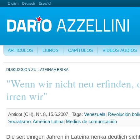
English
Deutsch
Español
ARTÍCULOS
LIBROS
CAPÍTULOS
VIDEOS-AUDIOS
DISKUSSION ZU LATEINAMERIKA
"Wenn wir nicht neu erfinden, 
irren wir"
Antidot (CH), Nr. 8, 15.6.2007 |
Tags:
Venezuela
Revolución boli
Socialismo
América Latina
Medios de comunicación
Die seit einigen Jahren in Lateinamerika deutlich sich