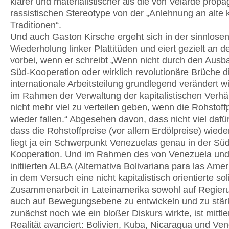
klarer und materialistischer als die von Velarde propa
rassistischen Stereotype von der „Anlehnung an alte k
Traditionen“.
Und auch Gaston Kirsche ergeht sich in der sinnlose
Wiederholung linker Plattitüden und eiert gezielt an de
vorbei, wenn er schreibt „Wenn nicht durch den Ausb
Süd-Kooperation oder wirklich revolutionäre Brüche d
internationale Arbeitsteilung grundlegend verändert wi
im Rahmen der Verwaltung der kapitalistischen Verhä
nicht mehr viel zu verteilen geben, wenn die Rohstoff
wieder fallen.“ Abgesehen davon, dass nicht viel dafür
dass die Rohstoffpreise (vor allem Erdölpreise) wieder
liegt ja ein Schwerpunkt Venezuelas genau in der Sü
Kooperation. Und im Rahmen des von Venezuela un
initiierten ALBA (Alternativa Bolivariana para las Ame
in dem Versuch eine nicht kapitalistisch orientierte so
Zusammenarbeit in Lateinamerika sowohl auf Regier
auch auf Bewegungsebene zu entwickeln und zu stä
zunächst noch wie ein bloßer Diskurs wirkte, ist mittle
Realität avanciert: Bolivien, Kuba, Nicaragua und Ve