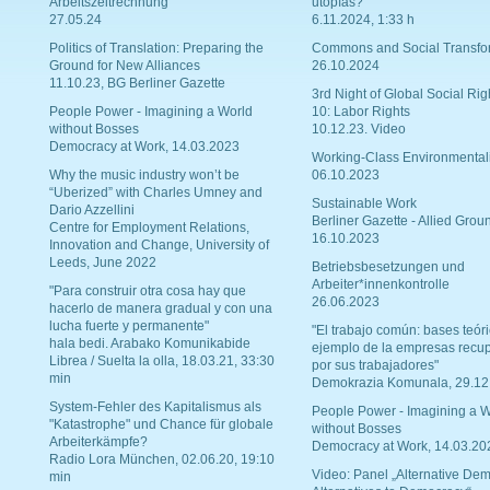
Arbeitszeitrechnung
utopías?
27.05.24
6.11.2024, 1:33 h
Politics of Translation: Preparing the
Commons and Social Transfo
Ground for New Alliances
26.10.2024
11.10.23, BG Berliner Gazette
3rd Night of Global Social Rig
People Power - Imagining a World
10: Labor Rights
without Bosses
10.12.23. Video
Democracy at Work, 14.03.2023
Working-Class Environmental
Why the music industry won’t be
06.10.2023
“Uberized” with Charles Umney and
Sustainable Work
Dario Azzellini
Berliner Gazette - Allied Grou
Centre for Employment Relations,
16.10.2023
Innovation and Change, University of
Leeds, June 2022
Betriebsbesetzungen und
Arbeiter*innenkontrolle
"Para construir otra cosa hay que
26.06.2023
hacerlo de manera gradual y con una
lucha fuerte y permanente"
"El trabajo común: bases teóri
hala bedi. Arabako Komunikabide
ejemplo de la empresas recu
Librea / Suelta la olla, 18.03.21, 33:30
por sus trabajadores"
min
Demokrazia Komunala, 29.12
System-Fehler des Kapitalismus als
People Power - Imagining a W
"Katastrophe" und Chance für globale
without Bosses
Arbeiterkämpfe?
Democracy at Work, 14.03.20
Radio Lora München, 02.06.20, 19:10
Video: Panel „Alternative Dem
min