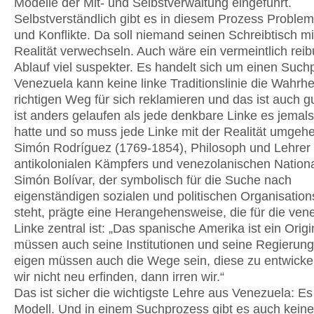
Modelle der Mit- und Selbstverwaltung eingeführt.
Selbstverständlich gibt es in diesem Prozess Problem
und Konflikte. Da soll niemand seinen Schreibtisch mi
Realität verwechseln. Auch wäre ein vermeintlich rei
Ablauf viel suspekter. Es handelt sich um einen Such
Venezuela kann keine linke Traditionslinie die Wahrhe
richtigen Weg für sich reklamieren und das ist auch gu
ist anders gelaufen als jede denkbare Linke es jemal
hatte und so muss jede Linke mit der Realität umgeh
Simón Rodríguez (1769-1854), Philosoph und Lehrer
antikolonialen Kämpfers und venezolanischen Nation
Simón Bolívar, der symbolisch für die Suche nach
eigenständigen sozialen und politischen Organisatio
steht, prägte eine Herangehensweise, die für die ven
Linke zentral ist: „Das spanische Amerika ist ein Origi
müssen auch seine Institutionen und seine Regierung
eigen müssen auch die Wege sein, diese zu entwick
wir nicht neu erfinden, dann irren wir.“
Das ist sicher die wichtigste Lehre aus Venezuela: Es 
Modell. Und in einem Suchprozess gibt es auch keine