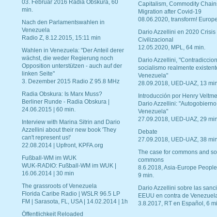
03. Februar 2016 Radia Obskura, 60
Capitalism, Commodity Chain
min.
Migration after Covid-19
08.06.2020, transform! Europe
Nach den Parlamentswahlen in
Venezuela
Dario Azzellini en 2020 Crisis
Radio Z, 8.12.2015, 15:11 min
Civilizacional
12.05.2020, MPL, 64 min.
Wahlen in Venezuela: "Der Anteil derer
wächst, die weder Regierung noch
Dario Azzellini, "Contradiccio
Opposition unterstützen - auch auf der
socialismo realmente existent
linken Seite"
Venezuela"
3. Dezember 2015 Radio Z 95.8 MHz
28.09.2018, UED-UAZ, 13 min
Radia Obskura: Is Marx Muss?
Introducción por Henry Veltme
Berliner Runde - Radia Obskura |
Dario Azzellini: "Autogobierno
24.06.2015 | 60 min.
Venezuela"
27.09.2018, UED-UAZ, 29 min
Interview with Marina Sitrin and Dario
Azzellini about their new book 'They
Debate
can't represent us!'
27.09.2018, UED-UAZ, 38 min
22.08.2014 | Upfront, KPFA.org
The case for commons and so
Fußball-WM im WUK
commons
WUK-RADIO: Fußball-WM im WUK |
8.6.2018, Asia-Europe People
16.06.2014 | 30 min
9 min.
The grassroots of Venezuela
Dario Azzellini sobre las san
Florida Caribe Radio | WSLR 96.5 LP
EEUU en contra de Venezuel
FM | Sarasota, FL, USA | 14.02.2014 | 1h
3.8.2017, RT en Español, 6 mi
Öffentlichkeit Reloaded