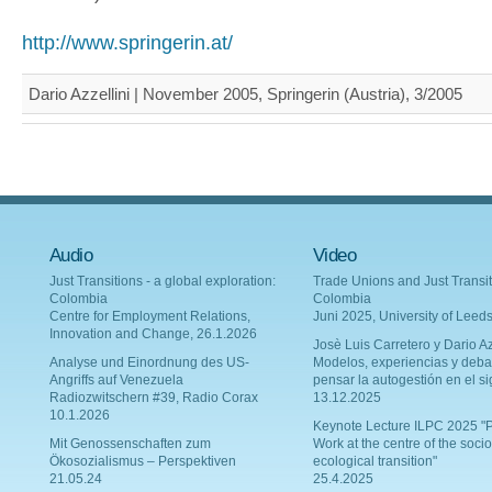
http://www.springerin.at/
Dario Azzellini | November 2005, Springerin (Austria), 3/2005
Audio
Video
Just Transitions - a global exploration:
Trade Unions and Just Transit
Colombia
Colombia
Centre for Employment Relations,
Juni 2025, University of Leed
Innovation and Change, 26.1.2026
Josè Luis Carretero y Dario Az
Analyse und Einordnung des US-
Modelos, experiencias y deba
Angriffs auf Venezuela
pensar la autogestión en el si
Radiozwitschern #39, Radio Corax
13.12.2025
10.1.2026
Keynote Lecture ILPC 2025 "P
Mit Genossenschaften zum
Work at the centre of the socio
Ökosozialismus – Perspektiven
ecological transition"
21.05.24
25.4.2025