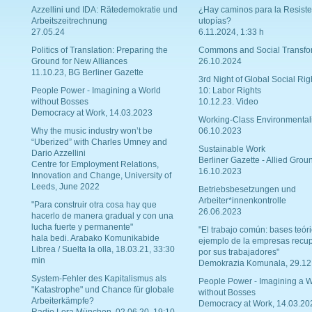
Azzellini und IDA: Rätedemokratie und
¿Hay caminos para la Resiste
Arbeitszeitrechnung
utopías?
27.05.24
6.11.2024, 1:33 h
Politics of Translation: Preparing the
Commons and Social Transfo
Ground for New Alliances
26.10.2024
11.10.23, BG Berliner Gazette
3rd Night of Global Social Rig
People Power - Imagining a World
10: Labor Rights
without Bosses
10.12.23. Video
Democracy at Work, 14.03.2023
Working-Class Environmental
Why the music industry won’t be
06.10.2023
“Uberized” with Charles Umney and
Sustainable Work
Dario Azzellini
Berliner Gazette - Allied Grou
Centre for Employment Relations,
16.10.2023
Innovation and Change, University of
Leeds, June 2022
Betriebsbesetzungen und
Arbeiter*innenkontrolle
"Para construir otra cosa hay que
26.06.2023
hacerlo de manera gradual y con una
lucha fuerte y permanente"
"El trabajo común: bases teóri
hala bedi. Arabako Komunikabide
ejemplo de la empresas recu
Librea / Suelta la olla, 18.03.21, 33:30
por sus trabajadores"
min
Demokrazia Komunala, 29.12
System-Fehler des Kapitalismus als
People Power - Imagining a W
"Katastrophe" und Chance für globale
without Bosses
Arbeiterkämpfe?
Democracy at Work, 14.03.20