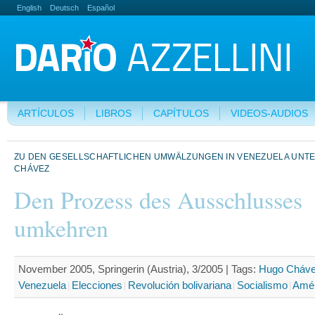
English
Deutsch
Español
ARTÍCULOS
LIBROS
CAPÍTULOS
VIDEOS-AUDIOS
ZU DEN GESELLSCHAFTLICHEN UMWÄLZUNGEN IN VENEZUELA UNT
CHÁVEZ
Den Prozess des Ausschlusses
umkehren
November 2005, Springerin (Austria), 3/2005 |
Tags:
Hugo Cháv
Venezuela
Elecciones
Revolución bolivariana
Socialismo
Amér