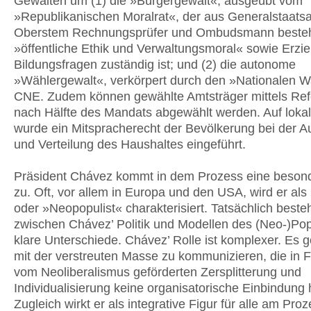
Gewalten um (1) die »Bürgergewalt«, ausgeübt vom
»Republikanischen Moralrat«, der aus Generalstaatsa
Oberstem Rechnungsprüfer und Ombudsmann besteht
»öffentliche Ethik und Verwaltungsmoral« sowie Erzi
Bildungsfragen zuständig ist; und (2) die autonome
»Wählergewalt«, verkörpert durch den »Nationalen W
CNE. Zudem können gewählte Amtsträger mittels Re
nach Hälfte des Mandats abgewählt werden. Auf loka
wurde ein Mitspracherecht der Bevölkerung bei der Au
und Verteilung des Haushaltes eingeführt.
Präsident Chávez kommt in dem Prozess eine besond
zu. Oft, vor allem in Europa und den USA, wird er als
oder »Neopopulist« charakterisiert. Tatsächlich beste
zwischen Chávez’ Politik und Modellen des (Neo-)Po
klare Unterschiede. Chávez’ Rolle ist komplexer. Es g
mit der verstreuten Masse zu kommunizieren, die in F
vom Neoliberalismus geförderten Zersplitterung und
Individualisierung keine organisatorische Einbindung 
Zugleich wirkt er als integrative Figur für alle am Pro