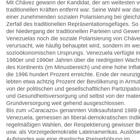
Mit Chávez gewann der Kandidat, der am weitesten 
traditionellen Kräften entfernt war. Seine Wahl war d
einer zunehmenden sozialen Polarisierung bei gleich
Zerfall des traditionellen Repräsentationsgefüges. So
der Niedergang der traditionellen Parteien und Gewe
Venezuelas noch die soziale Polarisierung von Cháv
verursacht, wie häufig behauptet wird, sondern im we
sozioökonomischen Ursprungs. Venezuela verfügte i
1980er und 1990er Jahren über die niedrigsten Wac
des Kontinents (im Minusbereich) und eine hohe Inflat
die 1996 hundert Prozent erreichte. Ende der neunzi
lebten etwa achtzig Prozent der Bevölkerung in Armu
von der politischen und gesellschaftlichen Partizipati
und Gesundheitsversorgung und selbst von der mater
Grundversorgung weit gehend ausgeschlossen.
Bis zum »Caracazo« genannten Volksaufstand 1989 g
Venezuela, gemessen an liberal-demokratischen Indi
regelmäßigen Wahlen, der Respektierung gewisser B
usw. als Vorzeigedemokratie Lateinamerikas. Auslöse
Aufstandes war eine drastische Preiserhöhung im