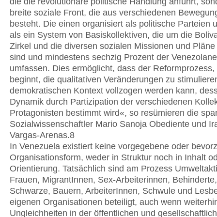
die die revolutionäre politische Handlung anführt, son
breite soziale Front, die aus verschiedenen Bewegun
besteht. Die einen organisiert als politische Parteien
als ein System von Basiskollektiven, die um die Boliv
Zirkel und die diversen sozialen Missionen und Pläne 
sind und mindestens sechzig Prozent der Venezolane
umfassen. Dies ermöglicht, dass der Reformprozess,
beginnt, die qualitativen Veränderungen zu stimuliere
demokratischen Kontext vollzogen werden kann, des
Dynamik durch Partizipation der verschiedenen Kollek
Protagonisten bestimmt wird«, so resümieren die spa
Sozialwissenschaftler Mario Sanoja Obediente und Ir
Vargas-Arenas.8
In Venezuela existiert keine vorgegebene oder bevor
Organisationsform, weder in Struktur noch in Inhalt o
Orientierung. Tatsächlich sind am Prozess Umweltakti
Frauen, MigrantInnen, Sex-Arbeiterinnen, Behinderte,
Schwarze, Bauern, ArbeiterInnen, Schwule und Lesbe
eigenen Organisationen beteiligt, auch wenn weiterhi
Ungleichheiten in der öffentlichen und gesellschaftlic