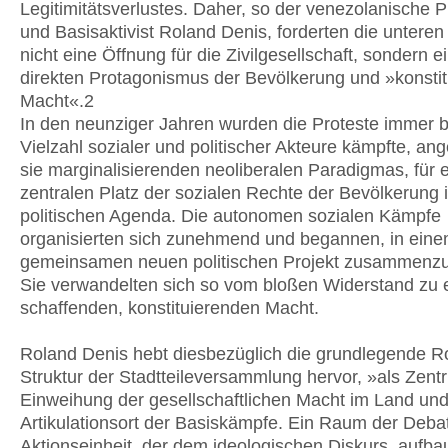
Legitimitätsverlustes. Daher, so der venezolanische 
und Basisaktivist Roland Denis, forderten die untere
nicht eine Öffnung für die Zivilgesellschaft, sondern e
direkten Protagonismus der Bevölkerung und »konsti
Macht«.2
In den neunziger Jahren wurden die Proteste immer br
Vielzahl sozialer und politischer Akteure kämpfte, an
sie marginalisierenden neoliberalen Paradigmas, für 
zentralen Platz der sozialen Rechte der Bevölkerung 
politischen Agenda. Die autonomen sozialen Kämpfe
organisierten sich zunehmend und begannen, in ein
gemeinsamen neuen politischen Projekt zusammenzu
Sie verwandelten sich so vom bloßen Widerstand zu 
schaffenden, konstituierenden Macht.
Roland Denis hebt diesbezüglich die grundlegende Ro
Struktur der Stadtteileversammlung hervor, »als Zent
Einweihung der gesellschaftlichen Macht im Land und 
Artikulationsort der Basiskämpfe. Ein Raum der Deba
Aktionseinheit, der dem ideologischen Diskurs, aufba