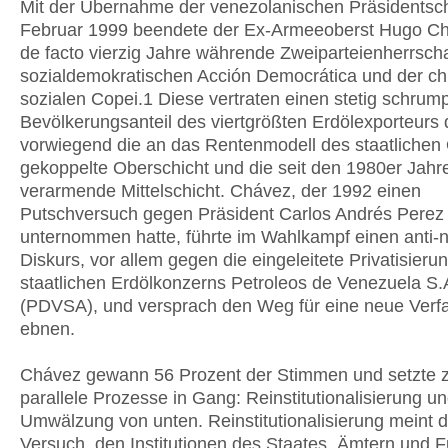
Mit der Übernahme der venezolanischen Präsidentsch
Februar 1999 beendete der Ex-Armeeoberst Hugo Ch
de facto vierzig Jahre währende Zweiparteienherrscha
sozialdemokratischen Acción Democrática und der chri
sozialen Copei.1 Diese vertraten einen stetig schru
Bevölkerungsanteil des viertgrößten Erdölexporteurs 
vorwiegend die an das Rentenmodell des staatlichen 
gekoppelte Oberschicht und die seit den 1980er Jahr
verarmende Mittelschicht. Chávez, der 1992 einen
Putschversuch gegen Präsident Carlos Andrés Perez
unternommen hatte, führte im Wahlkampf einen anti-n
Diskurs, vor allem gegen die eingeleitete Privatisieru
staatlichen Erdölkonzerns Petroleos de Venezuela S.
(PDVSA), und versprach den Weg für eine neue Verf
ebnen.
Chávez gewann 56 Prozent der Stimmen und setzte 
parallele Prozesse in Gang: Reinstitutionalisierung un
Umwälzung von unten. Reinstitutionalisierung meint 
Versuch, den Institutionen des Staates, Ämtern und F