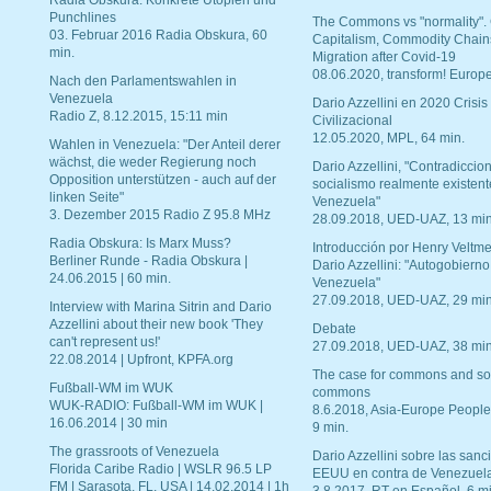
Radia Obskura: Konkrete Utopien und
Punchlines
The Commons vs "normality".
03. Februar 2016 Radia Obskura, 60
Capitalism, Commodity Chain
min.
Migration after Covid-19
08.06.2020, transform! Europe
Nach den Parlamentswahlen in
Venezuela
Dario Azzellini en 2020 Crisis
Radio Z, 8.12.2015, 15:11 min
Civilizacional
12.05.2020, MPL, 64 min.
Wahlen in Venezuela: "Der Anteil derer
wächst, die weder Regierung noch
Dario Azzellini, "Contradiccio
Opposition unterstützen - auch auf der
socialismo realmente existent
linken Seite"
Venezuela"
3. Dezember 2015 Radio Z 95.8 MHz
28.09.2018, UED-UAZ, 13 min
Radia Obskura: Is Marx Muss?
Introducción por Henry Veltme
Berliner Runde - Radia Obskura |
Dario Azzellini: "Autogobierno
24.06.2015 | 60 min.
Venezuela"
27.09.2018, UED-UAZ, 29 min
Interview with Marina Sitrin and Dario
Azzellini about their new book 'They
Debate
can't represent us!'
27.09.2018, UED-UAZ, 38 min
22.08.2014 | Upfront, KPFA.org
The case for commons and so
Fußball-WM im WUK
commons
WUK-RADIO: Fußball-WM im WUK |
8.6.2018, Asia-Europe People
16.06.2014 | 30 min
9 min.
The grassroots of Venezuela
Dario Azzellini sobre las san
Florida Caribe Radio | WSLR 96.5 LP
EEUU en contra de Venezuel
FM | Sarasota, FL, USA | 14.02.2014 | 1h