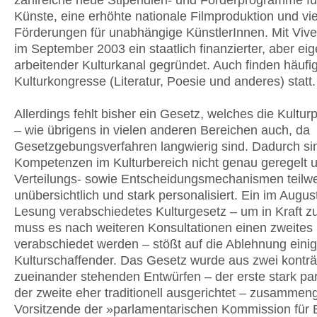
zahlreiche neue Stipendien- und Förderprogramme für
Künste, eine erhöhte nationale Filmproduktion und vie
Förderungen für unabhängige KünstlerInnen. Mit Viv
im September 2003 ein staatlich finanzierter, aber ei
arbeitender Kulturkanal gegründet. Auch finden häufi
Kulturkongresse (Literatur, Poesie und anderes) statt.
Allerdings fehlt bisher ein Gesetz, welches die Kulturpo
– wie übrigens in vielen anderen Bereichen auch, da
Gesetzgebungsverfahren langwierig sind. Dadurch si
Kompetenzen im Kulturbereich nicht genau geregelt u
Verteilungs- sowie Entscheidungsmechanismen teilw
unübersichtlich und stark personalisiert. Ein im August
Lesung verabschiedetes Kulturgesetz – um in Kraft zu
muss es nach weiteren Konsultationen einen zweites
verabschiedet werden – stößt auf die Ablehnung einig
Kulturschaffender. Das Gesetz wurde aus zwei konträ
zueinander stehenden Entwürfen – der erste stark part
der zweite eher traditionell ausgerichtet – zusammeng
Vorsitzende der »parlamentarischen Kommission für 