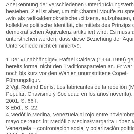
Anerkennung der verschiedenen Unterdrückungsverhä
bestehen. Ziel ist aber, um mit Chantal Mouffe zu spr
›wir‹ als radikaldemokratische ›citizens‹ aufzubauen, 
kollektive politische Identität, die mittels des Prinzips 
demokratischen Äquivalenz artikuliert wird. Es muss 
unterstrichen werden, dass diese Beziehung der Äqui
Unterschiede nicht eliminiert«9.
1 Der »unabhängige« Rafael Caldera (1994-1999) ge
bereits formal nicht den Traditionsparteien an. Er war
noch bis kurz vor den Wahlen unumstrittene Copei-
Führungsfigur.
2 Vgl. Roland Denis, Los fabricantes de la rebelión (
Popular; Chavismo y Sociedad en los años noventa).
2001, S. 66 f.
3 Ebd., S. 22.
4 Medófilo Medina, Venezuela al rojo entre noviembr
mayo de 2002; in: Medófilo Medina/Margarita López 
Venezuela – confrontación social y polarización políti