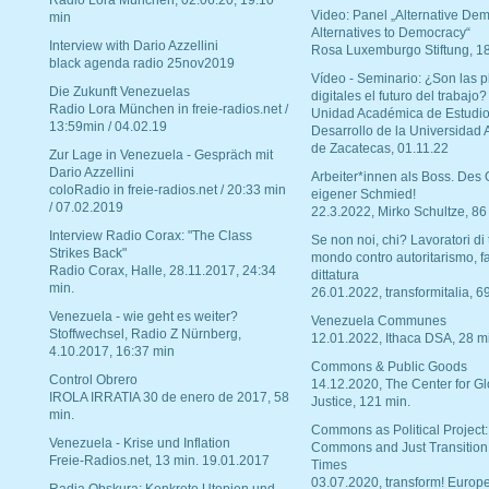
Radio Lora München, 02.06.20, 19:10
Video: Panel „Alternative Dem
min
Alternatives to Democracy“
Interview with Dario Azzellini
Rosa Luxemburgo Stiftung, 1
black agenda radio 25nov2019
Vídeo - Seminario: ¿Son las p
Die Zukunft Venezuelas
digitales el futuro del trabajo?
Radio Lora München in freie-radios.net /
Unidad Académica de Estudio
13:59min / 04.02.19
Desarrollo de la Universidad
de Zacatecas, 01.11.22
Zur Lage in Venezuela - Gespräch mit
Dario Azzellini
Arbeiter*innen als Boss. Des
coloRadio in freie-radios.net / 20:33 min
eigener Schmied!
/ 07.02.2019
22.3.2022, Mirko Schultze, 86
Interview Radio Corax: "The Class
Se non noi, chi? Lavoratori di t
Strikes Back"
mondo contro autoritarismo, f
Radio Corax, Halle, 28.11.2017, 24:34
dittatura
min.
26.01.2022, transformitalia, 6
Venezuela - wie geht es weiter?
Venezuela Communes
Stoffwechsel, Radio Z Nürnberg,
12.01.2022, Ithaca DSA, 28 m
4.10.2017, 16:37 min
Commons & Public Goods
Control Obrero
14.12.2020, The Center for Gl
IROLA IRRATIA 30 de enero de 2017, 58
Justice, 121 min.
min.
Commons as Political Project:
Venezuela - Krise und Inflation
Commons and Just Transition
Freie-Radios.net, 13 min. 19.01.2017
Times
03.07.2020, transform! Europe