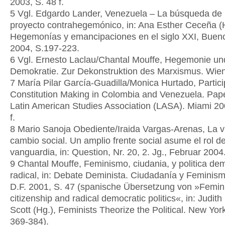
2003, S. 48 f.
5 Vgl. Edgardo Lander, Venezuela – La búsqueda de
proyecto contrahegemónico, in: Ana Esther Ceceña (H
Hegemonías y emancipaciones en el siglo XXI, Bueno
2004, S.197-223.
6 Vgl. Ernesto Laclau/Chantal Mouffe, Hegemonie und
Demokratie. Zur Dekonstruktion des Marxismus. Wie
7 María Pilar García-Guadilla/Monica Hurtado, Partic
Constitution Making in Colombia and Venezuela. Pape
Latin American Studies Association (LASA). Miami 20
f.
8 Mario Sanoja Obediente/Iraida Vargas-Arenas, La v
cambio social. Un amplio frente social asume el rol d
vanguardia, in: Question, Nr. 20, 2. Jg., Februar 2004
9 Chantal Mouffe, Feminismo, ciudania, y politica de
radical, in: Debate Deminista. Ciudadanía y Feminis
D.F. 2001, S. 47 (spanische Übersetzung von »Femin
citizenship and radical democratic politics«, in: Judith
Scott (Hg.), Feminists Theorize the Political. New Yor
369-384).