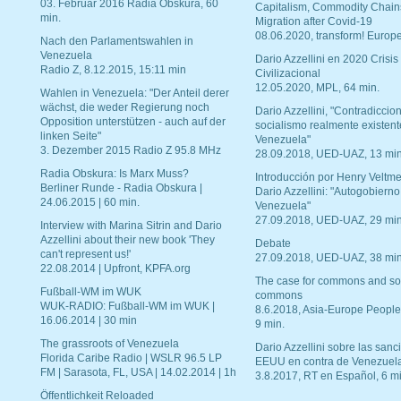
03. Februar 2016 Radia Obskura, 60
Capitalism, Commodity Chain
min.
Migration after Covid-19
08.06.2020, transform! Europe
Nach den Parlamentswahlen in
Venezuela
Dario Azzellini en 2020 Crisis
Radio Z, 8.12.2015, 15:11 min
Civilizacional
12.05.2020, MPL, 64 min.
Wahlen in Venezuela: "Der Anteil derer
wächst, die weder Regierung noch
Dario Azzellini, "Contradiccio
Opposition unterstützen - auch auf der
socialismo realmente existent
linken Seite"
Venezuela"
3. Dezember 2015 Radio Z 95.8 MHz
28.09.2018, UED-UAZ, 13 min
Radia Obskura: Is Marx Muss?
Introducción por Henry Veltme
Berliner Runde - Radia Obskura |
Dario Azzellini: "Autogobierno
24.06.2015 | 60 min.
Venezuela"
27.09.2018, UED-UAZ, 29 min
Interview with Marina Sitrin and Dario
Azzellini about their new book 'They
Debate
can't represent us!'
27.09.2018, UED-UAZ, 38 min
22.08.2014 | Upfront, KPFA.org
The case for commons and so
Fußball-WM im WUK
commons
WUK-RADIO: Fußball-WM im WUK |
8.6.2018, Asia-Europe People
16.06.2014 | 30 min
9 min.
The grassroots of Venezuela
Dario Azzellini sobre las san
Florida Caribe Radio | WSLR 96.5 LP
EEUU en contra de Venezuel
FM | Sarasota, FL, USA | 14.02.2014 | 1h
3.8.2017, RT en Español, 6 mi
Öffentlichkeit Reloaded