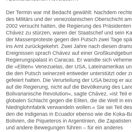
Der Termin war mit Bedacht gewählt: Nachdem rechte
des Militärs und der venezolanischen Oberschicht am 
2002 versucht hatten, die Regierung des Präsidente
Chávez zu stürzen, waren der Staatschef und sein Ka
der Massenproteste gegen den Putsch zwei Tage spä
ins Amt zurückgekehrt. Zwei Jahre nach diesen dram
Ereignissen sprach Chávez auf einer Großkundgebu
Regierungspalast in Caracas. Er wandte sich vehem
die »Eliten« Venezuelas, der USA, Lateinamerikas u
die den Putsch seinerzeit entweder unterstützt oder 
gefeiert hatten. Die Verurteilung der USA bezog er au
auf die Regierung, nicht auf die Bevölkerung des Lan
Bolivarianische Revolution«, sagte Chávez, »ist Teil e
globalen Schlacht gegen die Eliten, die die Welt in ei
Niedriglohnfabrik verwandeln wollen.« Sie sei Teil d
den die Indigenas in Ecuador ebenso wie die Koka-B
Bolivien, die Piqueteros in Argentinien, die Zapatiste
und andere Bewegungen führen – für ein anderes