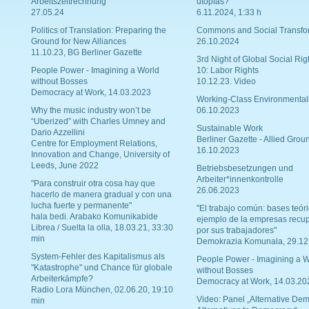
Arbeitszeitrechnung
utopías?
27.05.24
6.11.2024, 1:33 h
Politics of Translation: Preparing the
Commons and Social Transfo
Ground for New Alliances
26.10.2024
11.10.23, BG Berliner Gazette
3rd Night of Global Social Rig
People Power - Imagining a World
10: Labor Rights
without Bosses
10.12.23. Video
Democracy at Work, 14.03.2023
Working-Class Environmental
Why the music industry won’t be
06.10.2023
“Uberized” with Charles Umney and
Sustainable Work
Dario Azzellini
Berliner Gazette - Allied Grou
Centre for Employment Relations,
16.10.2023
Innovation and Change, University of
Leeds, June 2022
Betriebsbesetzungen und
Arbeiter*innenkontrolle
"Para construir otra cosa hay que
26.06.2023
hacerlo de manera gradual y con una
lucha fuerte y permanente"
"El trabajo común: bases teóri
hala bedi. Arabako Komunikabide
ejemplo de la empresas recu
Librea / Suelta la olla, 18.03.21, 33:30
por sus trabajadores"
min
Demokrazia Komunala, 29.12
System-Fehler des Kapitalismus als
People Power - Imagining a W
"Katastrophe" und Chance für globale
without Bosses
Arbeiterkämpfe?
Democracy at Work, 14.03.20
Radio Lora München, 02.06.20, 19:10
Video: Panel „Alternative Dem
min