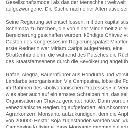
Gesellschaftsmodell als das der Menschheit weltweit
aufgezwungene. Die Suche nach einer Alternative sei
Seine Regierung sei entschlossen, mit den kapitalisti
Schemata zu brechen, die von einer Minderheit zur e
Bereicherung geschaffen wurden, kündigte Chávez v
Gästen des Kongresses im Regierungspalast Miraflor
erste Rednerin war Miriam Caripa aufgetreten, eine
Straßenhändlerin, die während des Putsches die Rü
des Staatsfernsehens durch die Bevölkerung angeführ
Rafael Alegria, Bauernführer aus Honduras und Vorsi
Landarbeiterorganisation Via Campesina, lobte die For
im Rahmen des »bolivarianischen Prozesses« in Ven
wies aber auch auf ein ernstes Schreiben hin, das se
Organisation an Chávez gerichtet hatte. Darin wurde 
venezolanische Regierung aufgefordert, ein Abkomm
Agrarkonzern Monsanto aufzukündigen, dem die Anp
von 200000 Hektar Soja zugestanden worden war. Vi
Campesina kritisierte, dass Monsanto genmanipuliert