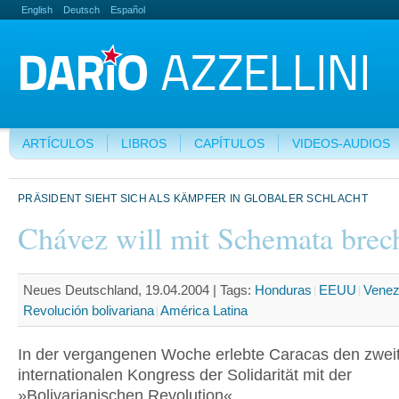
English
Deutsch
Español
ARTÍCULOS
LIBROS
CAPÍTULOS
VIDEOS-AUDIOS
PRÄSIDENT SIEHT SICH ALS KÄMPFER IN GLOBALER SCHLACHT
Chávez will mit Schemata brec
Neues Deutschland, 19.04.2004 |
Tags:
Honduras
EEUU
Venez
Revolución bolivariana
América Latina
In der vergangenen Woche erlebte Caracas den zwei
internationalen Kongress der Solidarität mit der
»Bolivarianischen Revolution«.