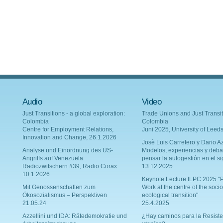
Audio
Video
Just Transitions - a global exploration:
Trade Unions and Just Transit
Colombia
Colombia
Centre for Employment Relations,
Juni 2025, University of Leed
Innovation and Change, 26.1.2026
Josè Luis Carretero y Dario Az
Analyse und Einordnung des US-
Modelos, experiencias y deba
Angriffs auf Venezuela
pensar la autogestión en el si
Radiozwitschern #39, Radio Corax
13.12.2025
10.1.2026
Keynote Lecture ILPC 2025 "P
Mit Genossenschaften zum
Work at the centre of the socio
Ökosozialismus – Perspektiven
ecological transition"
21.05.24
25.4.2025
Azzellini und IDA: Rätedemokratie und
¿Hay caminos para la Resiste