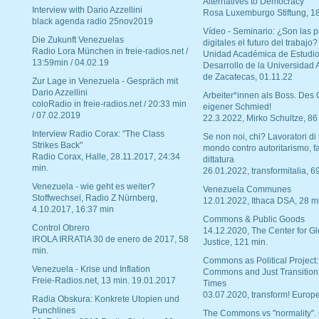
Alternatives to Democracy“
Interview with Dario Azzellini
Rosa Luxemburgo Stiftung, 1
black agenda radio 25nov2019
Vídeo - Seminario: ¿Son las p
Die Zukunft Venezuelas
digitales el futuro del trabajo?
Radio Lora München in freie-radios.net /
Unidad Académica de Estudio
13:59min / 04.02.19
Desarrollo de la Universidad
de Zacatecas, 01.11.22
Zur Lage in Venezuela - Gespräch mit
Dario Azzellini
Arbeiter*innen als Boss. Des
coloRadio in freie-radios.net / 20:33 min
eigener Schmied!
/ 07.02.2019
22.3.2022, Mirko Schultze, 86
Interview Radio Corax: "The Class
Se non noi, chi? Lavoratori di t
Strikes Back"
mondo contro autoritarismo, f
Radio Corax, Halle, 28.11.2017, 24:34
dittatura
min.
26.01.2022, transformitalia, 6
Venezuela - wie geht es weiter?
Venezuela Communes
Stoffwechsel, Radio Z Nürnberg,
12.01.2022, Ithaca DSA, 28 m
4.10.2017, 16:37 min
Commons & Public Goods
Control Obrero
14.12.2020, The Center for Gl
IROLA IRRATIA 30 de enero de 2017, 58
Justice, 121 min.
min.
Commons as Political Project:
Venezuela - Krise und Inflation
Commons and Just Transition
Freie-Radios.net, 13 min. 19.01.2017
Times
03.07.2020, transform! Europe
Radia Obskura: Konkrete Utopien und
Punchlines
The Commons vs "normality".