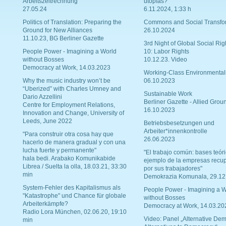
Arbeitszeitrechnung
utopías?
27.05.24
6.11.2024, 1:33 h
Politics of Translation: Preparing the
Commons and Social Transfo
Ground for New Alliances
26.10.2024
11.10.23, BG Berliner Gazette
3rd Night of Global Social Rig
People Power - Imagining a World
10: Labor Rights
without Bosses
10.12.23. Video
Democracy at Work, 14.03.2023
Working-Class Environmental
Why the music industry won’t be
06.10.2023
“Uberized” with Charles Umney and
Sustainable Work
Dario Azzellini
Berliner Gazette - Allied Grou
Centre for Employment Relations,
16.10.2023
Innovation and Change, University of
Leeds, June 2022
Betriebsbesetzungen und
Arbeiter*innenkontrolle
"Para construir otra cosa hay que
26.06.2023
hacerlo de manera gradual y con una
lucha fuerte y permanente"
"El trabajo común: bases teóri
hala bedi. Arabako Komunikabide
ejemplo de la empresas recu
Librea / Suelta la olla, 18.03.21, 33:30
por sus trabajadores"
min
Demokrazia Komunala, 29.12
System-Fehler des Kapitalismus als
People Power - Imagining a W
"Katastrophe" und Chance für globale
without Bosses
Arbeiterkämpfe?
Democracy at Work, 14.03.20
Radio Lora München, 02.06.20, 19:10
Video: Panel „Alternative Dem
min