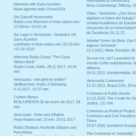
Alternatives to Democracy“
Interview with Dario Azzellini
Rosa Luxemburgo Stiftung, 1
black agenda radio 25nov2019
Vídeo - Seminario: ¿Son las p
Die Zukunft Venezuelas
digitales el futuro del trabajo?
Radio Lora München in freie-radios.net /
Unidad Académica de Estudio
13:59min / 04.02.19
Desarrollo de la Universidad
de Zacatecas, 01.11.22
Zur Lage in Venezuela - Gespräch mit
Dario Azzellini
Arbeiter*innen als Boss. Des
coloRadio in freie-radios.net / 20:33 min
eigener Schmied!
/ 07.02.2019
22.3.2022, Mirko Schultze, 86
Interview Radio Corax: "The Class
Se non noi, chi? Lavoratori di t
Strikes Back"
mondo contro autoritarismo, f
Radio Corax, Halle, 28.11.2017, 24:34
dittatura
min.
26.01.2022, transformitalia, 6
Venezuela - wie geht es weiter?
Venezuela Communes
Stoffwechsel, Radio Z Nürnberg,
12.01.2022, Ithaca DSA, 28 m
4.10.2017, 16:37 min
Commons & Public Goods
Control Obrero
14.12.2020, The Center for Gl
IROLA IRRATIA 30 de enero de 2017, 58
Justice, 121 min.
min.
Commons as Political Project:
Venezuela - Krise und Inflation
Commons and Just Transition
Freie-Radios.net, 13 min. 19.01.2017
Times
03.07.2020, transform! Europe
Radia Obskura: Konkrete Utopien und
Punchlines
The Commons vs "normality".