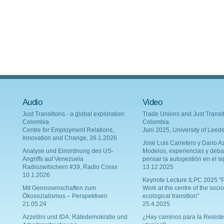
Audio
Video
Just Transitions - a global exploration:
Trade Unions and Just Transit
Colombia
Colombia
Centre for Employment Relations,
Juni 2025, University of Leed
Innovation and Change, 26.1.2026
Josè Luis Carretero y Dario Az
Analyse und Einordnung des US-
Modelos, experiencias y deba
Angriffs auf Venezuela
pensar la autogestión en el si
Radiozwitschern #39, Radio Corax
13.12.2025
10.1.2026
Keynote Lecture ILPC 2025 "P
Mit Genossenschaften zum
Work at the centre of the socio
Ökosozialismus – Perspektiven
ecological transition"
21.05.24
25.4.2025
Azzellini und IDA: Rätedemokratie und
¿Hay caminos para la Resiste