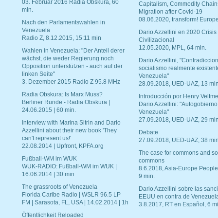
03. Februar 2016 Radia Obskura, 60
Capitalism, Commodity Chain
min.
Migration after Covid-19
08.06.2020, transform! Europe
Nach den Parlamentswahlen in
Venezuela
Dario Azzellini en 2020 Crisis
Radio Z, 8.12.2015, 15:11 min
Civilizacional
12.05.2020, MPL, 64 min.
Wahlen in Venezuela: "Der Anteil derer
wächst, die weder Regierung noch
Dario Azzellini, "Contradiccio
Opposition unterstützen - auch auf der
socialismo realmente existent
linken Seite"
Venezuela"
3. Dezember 2015 Radio Z 95.8 MHz
28.09.2018, UED-UAZ, 13 min
Radia Obskura: Is Marx Muss?
Introducción por Henry Veltme
Berliner Runde - Radia Obskura |
Dario Azzellini: "Autogobierno
24.06.2015 | 60 min.
Venezuela"
27.09.2018, UED-UAZ, 29 min
Interview with Marina Sitrin and Dario
Azzellini about their new book 'They
Debate
can't represent us!'
27.09.2018, UED-UAZ, 38 min
22.08.2014 | Upfront, KPFA.org
The case for commons and so
Fußball-WM im WUK
commons
WUK-RADIO: Fußball-WM im WUK |
8.6.2018, Asia-Europe People
16.06.2014 | 30 min
9 min.
The grassroots of Venezuela
Dario Azzellini sobre las san
Florida Caribe Radio | WSLR 96.5 LP
EEUU en contra de Venezuel
FM | Sarasota, FL, USA | 14.02.2014 | 1h
3.8.2017, RT en Español, 6 mi
Öffentlichkeit Reloaded