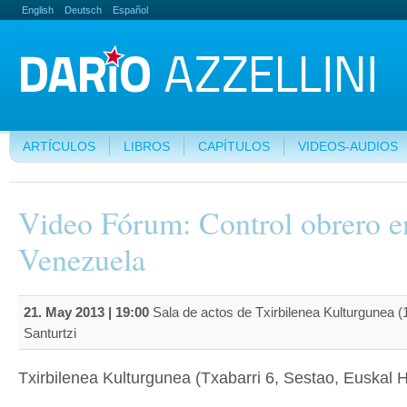
English
Deutsch
Español
ARTÍCULOS
LIBROS
CAPÍTULOS
VIDEOS-AUDIOS
Video Fórum: Control obrero e
Venezuela
21. May 2013 | 19:00
Sala de actos de Txirbilenea Kulturgunea (1
Santurtzi
Txirbilenea Kulturgunea (Txabarri 6, Sestao, Euskal H