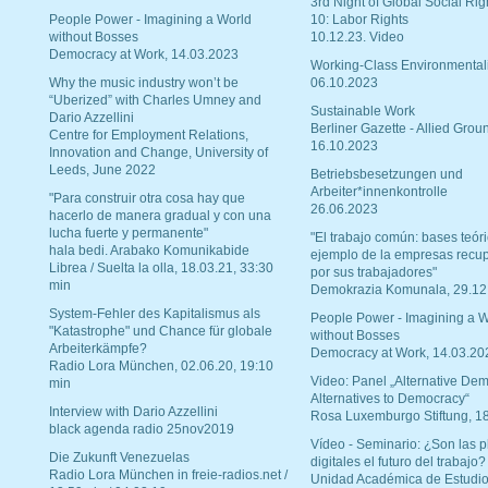
3rd Night of Global Social Rig
People Power - Imagining a World
10: Labor Rights
without Bosses
10.12.23. Video
Democracy at Work, 14.03.2023
Working-Class Environmental
Why the music industry won’t be
06.10.2023
“Uberized” with Charles Umney and
Sustainable Work
Dario Azzellini
Berliner Gazette - Allied Grou
Centre for Employment Relations,
16.10.2023
Innovation and Change, University of
Leeds, June 2022
Betriebsbesetzungen und
Arbeiter*innenkontrolle
"Para construir otra cosa hay que
26.06.2023
hacerlo de manera gradual y con una
lucha fuerte y permanente"
"El trabajo común: bases teóri
hala bedi. Arabako Komunikabide
ejemplo de la empresas recu
Librea / Suelta la olla, 18.03.21, 33:30
por sus trabajadores"
min
Demokrazia Komunala, 29.12
System-Fehler des Kapitalismus als
People Power - Imagining a W
"Katastrophe" und Chance für globale
without Bosses
Arbeiterkämpfe?
Democracy at Work, 14.03.20
Radio Lora München, 02.06.20, 19:10
Video: Panel „Alternative Dem
min
Alternatives to Democracy“
Interview with Dario Azzellini
Rosa Luxemburgo Stiftung, 1
black agenda radio 25nov2019
Vídeo - Seminario: ¿Son las p
Die Zukunft Venezuelas
digitales el futuro del trabajo?
Radio Lora München in freie-radios.net /
Unidad Académica de Estudio