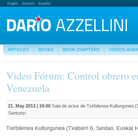
English
Deutsch
Español
ARTICLES
BOOKS
BOOK CHAPTERS
VIDEOS-AUDI
Video Fórum: Control obrero e
Venezuela
21. May 2013 | 19:00
Sala de actos de Txirbilenea Kulturgunea (1
Santurtzi
Txirbilenea Kulturgunea (Txabarri 6, Sestao, Euskal H