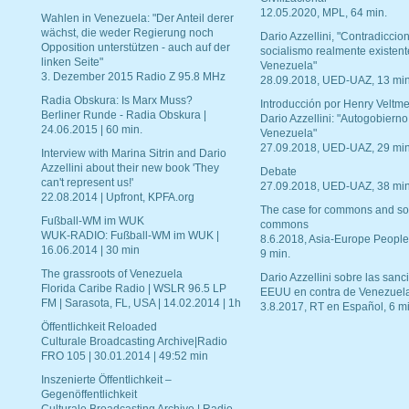
12.05.2020, MPL, 64 min.
Wahlen in Venezuela: "Der Anteil derer
wächst, die weder Regierung noch
Dario Azzellini, "Contradiccio
Opposition unterstützen - auch auf der
socialismo realmente existent
linken Seite"
Venezuela"
3. Dezember 2015 Radio Z 95.8 MHz
28.09.2018, UED-UAZ, 13 min
Radia Obskura: Is Marx Muss?
Introducción por Henry Veltme
Berliner Runde - Radia Obskura |
Dario Azzellini: "Autogobierno
24.06.2015 | 60 min.
Venezuela"
27.09.2018, UED-UAZ, 29 min
Interview with Marina Sitrin and Dario
Azzellini about their new book 'They
Debate
can't represent us!'
27.09.2018, UED-UAZ, 38 min
22.08.2014 | Upfront, KPFA.org
The case for commons and so
Fußball-WM im WUK
commons
WUK-RADIO: Fußball-WM im WUK |
8.6.2018, Asia-Europe People
16.06.2014 | 30 min
9 min.
The grassroots of Venezuela
Dario Azzellini sobre las san
Florida Caribe Radio | WSLR 96.5 LP
EEUU en contra de Venezuel
FM | Sarasota, FL, USA | 14.02.2014 | 1h
3.8.2017, RT en Español, 6 mi
Öffentlichkeit Reloaded
Culturale Broadcasting Archive|Radio
FRO 105 | 30.01.2014 | 49:52 min
Inszenierte Öffentlichkeit –
Gegenöffentlichkeit