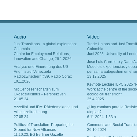
Audio
Video
Just Transitions - a global exploration:
Trade Unions and Just Transit
Colombia
Colombia
Centre for Employment Relations,
Juni 2025, University of Leed
Innovation and Change, 26.1.2026
Josè Luis Carretero y Dario Az
Analyse und Einordnung des US-
Modelos, experiencias y deba
Angriffs auf Venezuela
pensar la autogestión en el si
Radiozwitschern #39, Radio Corax
13.12.2025
10.1.2026
Keynote Lecture ILPC 2025 "P
Mit Genossenschaften zum
Work at the centre of the socio
Ökosozialismus – Perspektiven
ecological transition"
21.05.24
25.4.2025
Azzellini und IDA: Rätedemokratie und
¿Hay caminos para la Resiste
Arbeitszeitrechnung
utopías?
27.05.24
6.11.2024, 1:33 h
Politics of Translation: Preparing the
Commons and Social Transfo
Ground for New Alliances
26.10.2024
11.10.23, BG Berliner Gazette