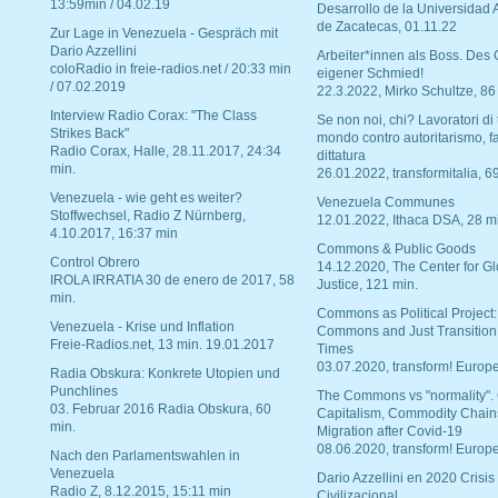
13:59min / 04.02.19
Desarrollo de la Universidad
de Zacatecas, 01.11.22
Zur Lage in Venezuela - Gespräch mit
Dario Azzellini
Arbeiter*innen als Boss. Des
coloRadio in freie-radios.net / 20:33 min
eigener Schmied!
/ 07.02.2019
22.3.2022, Mirko Schultze, 86
Interview Radio Corax: "The Class
Se non noi, chi? Lavoratori di t
Strikes Back"
mondo contro autoritarismo, f
Radio Corax, Halle, 28.11.2017, 24:34
dittatura
min.
26.01.2022, transformitalia, 6
Venezuela - wie geht es weiter?
Venezuela Communes
Stoffwechsel, Radio Z Nürnberg,
12.01.2022, Ithaca DSA, 28 m
4.10.2017, 16:37 min
Commons & Public Goods
Control Obrero
14.12.2020, The Center for Gl
IROLA IRRATIA 30 de enero de 2017, 58
Justice, 121 min.
min.
Commons as Political Project:
Venezuela - Krise und Inflation
Commons and Just Transition
Freie-Radios.net, 13 min. 19.01.2017
Times
03.07.2020, transform! Europe
Radia Obskura: Konkrete Utopien und
Punchlines
The Commons vs "normality".
03. Februar 2016 Radia Obskura, 60
Capitalism, Commodity Chain
min.
Migration after Covid-19
08.06.2020, transform! Europe
Nach den Parlamentswahlen in
Venezuela
Dario Azzellini en 2020 Crisis
Radio Z, 8.12.2015, 15:11 min
Civilizacional