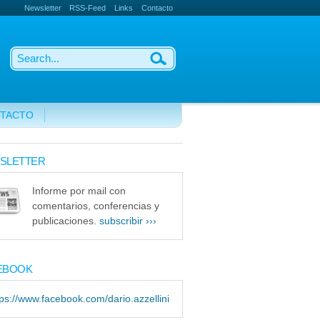
Newsletter
RSS-Feed
Links
Contacto
TACTO
SLETTER
Informe por mail con
comentarios, conferencias y
publicaciones.
subscribir ›››
EBOOK
tps://www.facebook.com/dario.azzellini