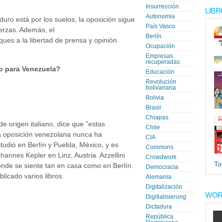
Insurrección
LIBR
Autonomia
uro está por los suelos, la oposición sigue
País Vasco
uerzas. Además, el
Berlín
aques a la libertad de prensa y opinión
Ocupación
Empresas
recuperadas
o para Venezuela?
Educación
Revolución
bolivariana
Bolivia
Brasil
Chiapas
 de origen italiano, dice que "estas
Chile
a oposición venezolana nunca ha
CIA
udió en Berlín y Puebla, México, y es
Commons
hannes Kepler en Linz, Austria. Azzellini
Crowdwork
To
onde se siente tan en casa como en Berlín.
Democracia
licado varios libros.
Alemania
Digitalización
WOR
Digitialisierung
Dictadura
República