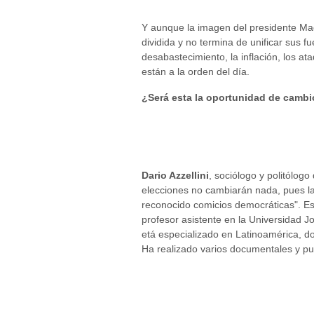
Y aunque la imagen del presidente Mad
dividida y no termina de unificar sus f
desabastecimiento, la inflación, los at
están a la orden del día.
¿Será esta la oportunidad de cambi
Dario Azzellini
, sociólogo y politólogo
elecciones no cambiarán nada, pues l
reconocido comicios democráticas". Est
profesor asistente en la Universidad Jo
etá especializado en Latinoamérica, d
Ha realizado varios documentales y pub