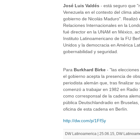
José Luis Valdés
- está seguro que "
Venezuela en el contexto del clima ab
gobierno de Nicolás Maduro". Realizó e
Relaciones Internacionales en la Lon
fué director en la UNAM en México, act
Instituto Latinoamericano de la FU Ber
Unidos y la democracia en América Latin
gobernabilidad y seguridad.
Para
Burkhard Birke
- "las elecciones
el gobierno acepta la presencia de obs
periodista alemán que, tras finalizar 
comenzó a trabajar en 1982 en Radio 
como corresponsal de la cadena alema
pública Deutschlandradio en Bruselas, 
oficina de esta cadena en Berlín.
http://dw.com/p/1FfSy
DW Latinoamerica | 25.06.15, DW Latinoame