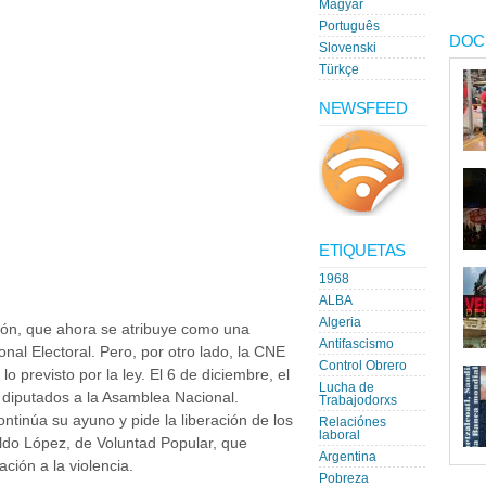
Magyar
Português
DOC
Slovenski
Türkçe
NEWSFEED
ETIQUETAS
1968
ALBA
Algeria
ción, que ahora se atribuye como una
Antifascismo
onal Electoral. Pero, por otro lado, la CNE
Control Obrero
o previsto por la ley. El 6 de diciembre, el
Lucha de
 diputados a la Asamblea Nacional.
Trabajodorxs
ntinúa su ayuno y pide la liberación de los
Relaciónes
laboral
oldo López, de Voluntad Popular, que
Argentina
ación a la violencia.
Pobreza