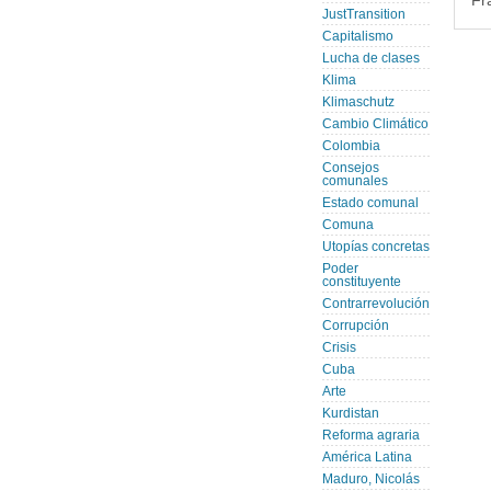
Fr
JustTransition
Capitalismo
Lucha de clases
Klima
Klimaschutz
Cambio Climático
Colombia
Consejos
comunales
Estado comunal
Comuna
Utopías concretas
Poder
constituyente
Contrarrevolución
Corrupción
Crisis
Cuba
Arte
Kurdistan
Reforma agraria
América Latina
Maduro, Nicolás