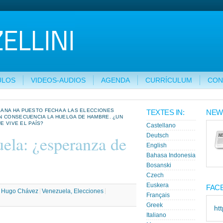
ULOS
VIDEOS-AUDIOS
AGENDA
CURRÍCULUM
CON
ANA HA PUESTO FECHA A LAS ELECCIONES
TEXTES IN:
NEW
N CONSECUENCIA LA HUELGA DE HAMBRE. ¿UN
E VIVE EL PAÍS?
Castellano
ela: ¿esperanza de
Deutsch
English
Bahasa Indonesia
Bosanski
Czech
Euskera
FAC
:
Hugo Chávez
Venezuela, Elecciones
Français
Greek
ht
Italiano