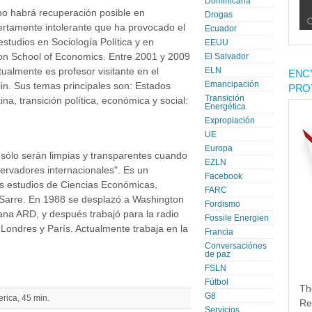
Dominicana
no habrá recuperación posible en
Drogas
iertamente intolerante que ha provocado el
Ecuador
studios en Sociología Política y en
EEUU
don School of Economics. Entre 2001 y 2009
El Salvador
ualmente es profesor visitante en el
ELN
ENC
Emancipación
lin. Sus temas principales son: Estados
PRO
Transición
a, transición política, económica y social:
Energética
Expropiación
UE
Europa
 sólo serán limpias y transparentes cuando
EZLN
ervadores internacionales". Es un
Facebook
sus estudios de Ciencias Económicas,
FARC
Sarre. En 1988 se desplazó a Washington
Fordismo
na ARD, y después trabajó para la radio
Fossile Energien
Londres y París. Actualmente trabaja en la
Francia
Conversaciónes
de paz
FSLN
Fútbol
Th
G8
rica, 45 min.
Re
Servicios