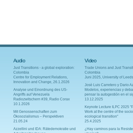
Audio
Video
Just Transitions - a global exploration:
Trade Unions and Just Transit
Colombia
Colombia
Centre for Employment Relations,
Juni 2025, University of Leed
Innovation and Change, 26.1.2026
Josè Luis Carretero y Dario Az
Analyse und Einordnung des US-
Modelos, experiencias y deba
Angriffs auf Venezuela
pensar la autogestión en el si
Radiozwitschern #39, Radio Corax
13.12.2025
10.1.2026
Keynote Lecture ILPC 2025 "P
Mit Genossenschaften zum
Work at the centre of the socio
Ökosozialismus – Perspektiven
ecological transition"
21.05.24
25.4.2025
Azzellini und IDA: Rätedemokratie und
¿Hay caminos para la Resiste