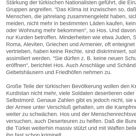
Stärkung der türkischen Nationalisten geführt, die Ei
Gruppen angreifen. "Das Klima ist inzwischen so, da
Menschen, die jahrelang zusammengelebt haben, sich
meiden, nicht mehr in bestimmten Läden kaufen, kein
oder Wohnung mehr bekommen", so Hos. Und davon s
nur Kurden betroffen. Minderheiten wie etwa Juden, S
Roma, Aleviten, Griechen und Armenier, oft enteignet
vertrieben, haben keine Rechte, sind diskriminiert, sol
assimiliert werden. "Sie dürfen z. B. keine neuen Sch
eröffnen", berichtet Hos. Auch Anschläge und Schän
Gebetshäusern und Friedhöfen nehmen zu.
Große Teile der türkischen Bevölkerung wollen den Kr
Kurdistan nicht mehr, viele Soldaten desertieren ode
Selbstmord. Genaue Zahlen gibt es jedoch nicht, sie
der Armee unter Verschluß gehalten, um die Kampfmo
weiter zu schwächen. Hos und der Menschenrechtsve
versuchen, auch Deserteuren zu helfen. Daß die Bun
die Türkei weiterhin massiv stützt und mit Waffen belief
ihn fast schon kriminell.