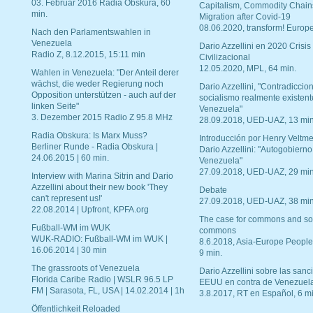
03. Februar 2016 Radia Obskura, 60
Capitalism, Commodity Chain
min.
Migration after Covid-19
08.06.2020, transform! Europe
Nach den Parlamentswahlen in
Venezuela
Dario Azzellini en 2020 Crisis
Radio Z, 8.12.2015, 15:11 min
Civilizacional
12.05.2020, MPL, 64 min.
Wahlen in Venezuela: "Der Anteil derer
wächst, die weder Regierung noch
Dario Azzellini, "Contradiccio
Opposition unterstützen - auch auf der
socialismo realmente existent
linken Seite"
Venezuela"
3. Dezember 2015 Radio Z 95.8 MHz
28.09.2018, UED-UAZ, 13 min
Radia Obskura: Is Marx Muss?
Introducción por Henry Veltme
Berliner Runde - Radia Obskura |
Dario Azzellini: "Autogobierno
24.06.2015 | 60 min.
Venezuela"
27.09.2018, UED-UAZ, 29 min
Interview with Marina Sitrin and Dario
Azzellini about their new book 'They
Debate
can't represent us!'
27.09.2018, UED-UAZ, 38 min
22.08.2014 | Upfront, KPFA.org
The case for commons and so
Fußball-WM im WUK
commons
WUK-RADIO: Fußball-WM im WUK |
8.6.2018, Asia-Europe People
16.06.2014 | 30 min
9 min.
The grassroots of Venezuela
Dario Azzellini sobre las san
Florida Caribe Radio | WSLR 96.5 LP
EEUU en contra de Venezuel
FM | Sarasota, FL, USA | 14.02.2014 | 1h
3.8.2017, RT en Español, 6 mi
Öffentlichkeit Reloaded