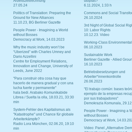
Arbeitszeitrechnung
utopías?
27.05.24
6.11.2024, 1:33 h
Politics of Translation: Preparing the
Commons and Social Transfo
Ground for New Alliances
26.10.2024
11.10.23, BG Berliner Gazette
3rd Night of Global Social Rig
People Power - Imagining a World
10: Labor Rights
without Bosses
10.12.23. Video
Democracy at Work, 14.03.2023
Working-Class Environmental
Why the music industry won’t be
06.10.2023
“Uberized” with Charles Umney and
Sustainable Work
Dario Azzellini
Berliner Gazette - Allied Grou
Centre for Employment Relations,
16.10.2023
Innovation and Change, University of
Leeds, June 2022
Betriebsbesetzungen und
Arbeiter*innenkontrolle
"Para construir otra cosa hay que
26.06.2023
hacerlo de manera gradual y con una
lucha fuerte y permanente"
"El trabajo común: bases teóri
hala bedi. Arabako Komunikabide
ejemplo de la empresas recu
Librea / Suelta la olla, 18.03.21, 33:30
por sus trabajadores"
min
Demokrazia Komunala, 29.12
System-Fehler des Kapitalismus als
People Power - Imagining a W
"Katastrophe" und Chance für globale
without Bosses
Arbeiterkämpfe?
Democracy at Work, 14.03.20
Radio Lora München, 02.06.20, 19:10
Video: Panel „Alternative Dem
min