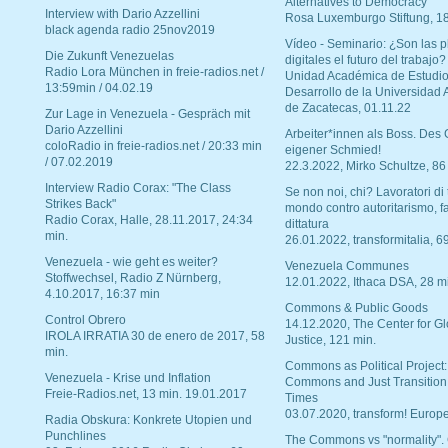
Alternatives to Democracy“
Interview with Dario Azzellini
Rosa Luxemburgo Stiftung, 1
black agenda radio 25nov2019
Vídeo - Seminario: ¿Son las p
Die Zukunft Venezuelas
digitales el futuro del trabajo?
Radio Lora München in freie-radios.net /
Unidad Académica de Estudio
13:59min / 04.02.19
Desarrollo de la Universidad
de Zacatecas, 01.11.22
Zur Lage in Venezuela - Gespräch mit
Dario Azzellini
Arbeiter*innen als Boss. Des
coloRadio in freie-radios.net / 20:33 min
eigener Schmied!
/ 07.02.2019
22.3.2022, Mirko Schultze, 86
Interview Radio Corax: "The Class
Se non noi, chi? Lavoratori di t
Strikes Back"
mondo contro autoritarismo, f
Radio Corax, Halle, 28.11.2017, 24:34
dittatura
min.
26.01.2022, transformitalia, 6
Venezuela - wie geht es weiter?
Venezuela Communes
Stoffwechsel, Radio Z Nürnberg,
12.01.2022, Ithaca DSA, 28 m
4.10.2017, 16:37 min
Commons & Public Goods
Control Obrero
14.12.2020, The Center for Gl
IROLA IRRATIA 30 de enero de 2017, 58
Justice, 121 min.
min.
Commons as Political Project:
Venezuela - Krise und Inflation
Commons and Just Transition
Freie-Radios.net, 13 min. 19.01.2017
Times
03.07.2020, transform! Europe
Radia Obskura: Konkrete Utopien und
Punchlines
The Commons vs "normality".