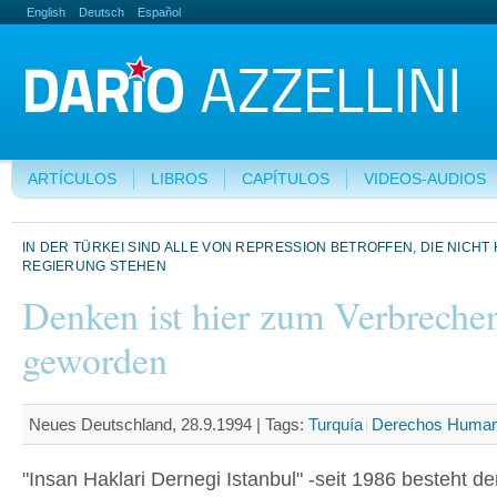
English
Deutsch
Español
ARTÍCULOS
LIBROS
CAPÍTULOS
VIDEOS-AUDIOS
IN DER TÜRKEI SIND ALLE VON REPRESSION BETROFFEN, DIE NICHT
REGIERUNG STEHEN
Denken ist hier zum Verbreche
geworden
Neues Deutschland, 28.9.1994 |
Tags:
Turquía
Derechos Huma
"Insan Haklari Dernegi Istanbul" -seit 1986 besteht de