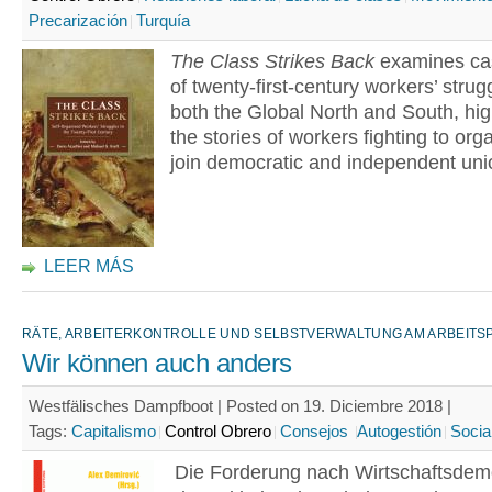
Precarización
Turquía
The Class Strikes Back
examines cas
of twenty-first-century workers’ strug
both the Global North and South, hig
the stories of workers fighting to or
join democratic and independent uni
LEER MÁS
RÄTE, ARBEITERKONTROLLE UND SELBSTVERWALTUNG AM ARBEITS
Wir können auch anders
Westfälisches Dampfboot | Posted on 19. Diciembre 2018 |
Tags:
Capitalismo
Control Obrero
Consejos
Autogestión
Socia
Die Forderung nach Wirtschaftsdem