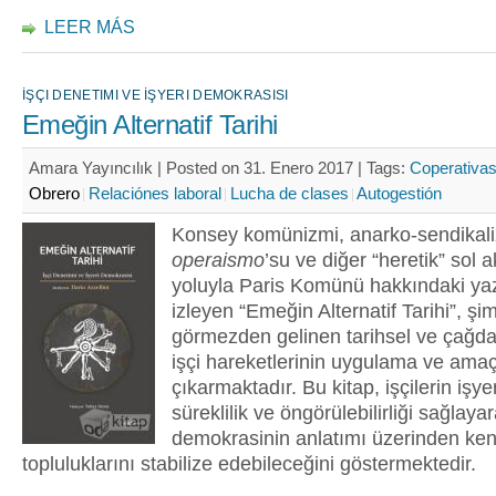
LEER MÁS
İŞÇI DENETIMI VE İŞYERI DEMOKRASISI
Emeğin Alternatif Tarihi
Amara Yayıncılık | Posted on 31. Enero 2017 |
Tags:
Coperativa
Obrero
Relaciónes laboral
Lucha de clases
Autogestión
Konsey komünizmi, anarko-sendikali
operaismo
’su ve diğer “heretik” sol 
yoluyla Paris Komünü hakkındaki yaz
izleyen “Emeğin Alternatif Tarihi”, ş
görmezden gelinen tarihsel ve çağd
işçi hareketlerinin uygulama ve amaç
çıkarmaktadır. Bu kitap, işçilerin işye
süreklilik ve öngörülebilirliği sağlaya
demokrasinin anlatımı üzerinden ken
topluluklarını stabilize edebileceğini göstermektedir.