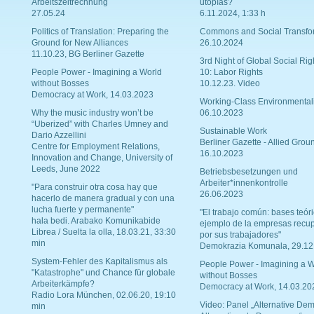
Arbeitszeitrechnung
utopías?
27.05.24
6.11.2024, 1:33 h
Politics of Translation: Preparing the
Commons and Social Transfo
Ground for New Alliances
26.10.2024
11.10.23, BG Berliner Gazette
3rd Night of Global Social Rig
People Power - Imagining a World
10: Labor Rights
without Bosses
10.12.23. Video
Democracy at Work, 14.03.2023
Working-Class Environmental
Why the music industry won’t be
06.10.2023
“Uberized” with Charles Umney and
Sustainable Work
Dario Azzellini
Berliner Gazette - Allied Grou
Centre for Employment Relations,
16.10.2023
Innovation and Change, University of
Leeds, June 2022
Betriebsbesetzungen und
Arbeiter*innenkontrolle
"Para construir otra cosa hay que
26.06.2023
hacerlo de manera gradual y con una
lucha fuerte y permanente"
"El trabajo común: bases teóri
hala bedi. Arabako Komunikabide
ejemplo de la empresas recu
Librea / Suelta la olla, 18.03.21, 33:30
por sus trabajadores"
min
Demokrazia Komunala, 29.12
System-Fehler des Kapitalismus als
People Power - Imagining a W
"Katastrophe" und Chance für globale
without Bosses
Arbeiterkämpfe?
Democracy at Work, 14.03.20
Radio Lora München, 02.06.20, 19:10
Video: Panel „Alternative Dem
min