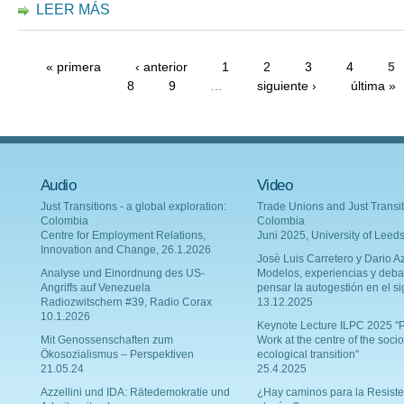
LEER MÁS
« primera
‹ anterior
1
2
3
4
5
8
9
…
siguiente ›
última »
Audio
Video
Just Transitions - a global exploration:
Trade Unions and Just Transit
Colombia
Colombia
Centre for Employment Relations,
Juni 2025, University of Leed
Innovation and Change, 26.1.2026
Josè Luis Carretero y Dario Az
Analyse und Einordnung des US-
Modelos, experiencias y deba
Angriffs auf Venezuela
pensar la autogestión en el si
Radiozwitschern #39, Radio Corax
13.12.2025
10.1.2026
Keynote Lecture ILPC 2025 "P
Mit Genossenschaften zum
Work at the centre of the socio
Ökosozialismus – Perspektiven
ecological transition"
21.05.24
25.4.2025
Azzellini und IDA: Rätedemokratie und
¿Hay caminos para la Resiste