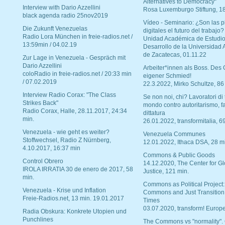
Alternatives to Democracy“
Interview with Dario Azzellini
Rosa Luxemburgo Stiftung, 1
black agenda radio 25nov2019
Vídeo - Seminario: ¿Son las p
Die Zukunft Venezuelas
digitales el futuro del trabajo?
Radio Lora München in freie-radios.net /
Unidad Académica de Estudio
13:59min / 04.02.19
Desarrollo de la Universidad
de Zacatecas, 01.11.22
Zur Lage in Venezuela - Gespräch mit
Dario Azzellini
Arbeiter*innen als Boss. Des
coloRadio in freie-radios.net / 20:33 min
eigener Schmied!
/ 07.02.2019
22.3.2022, Mirko Schultze, 86
Interview Radio Corax: "The Class
Se non noi, chi? Lavoratori di t
Strikes Back"
mondo contro autoritarismo, f
Radio Corax, Halle, 28.11.2017, 24:34
dittatura
min.
26.01.2022, transformitalia, 6
Venezuela - wie geht es weiter?
Venezuela Communes
Stoffwechsel, Radio Z Nürnberg,
12.01.2022, Ithaca DSA, 28 m
4.10.2017, 16:37 min
Commons & Public Goods
Control Obrero
14.12.2020, The Center for Gl
IROLA IRRATIA 30 de enero de 2017, 58
Justice, 121 min.
min.
Commons as Political Project:
Venezuela - Krise und Inflation
Commons and Just Transition
Freie-Radios.net, 13 min. 19.01.2017
Times
03.07.2020, transform! Europe
Radia Obskura: Konkrete Utopien und
Punchlines
The Commons vs "normality".