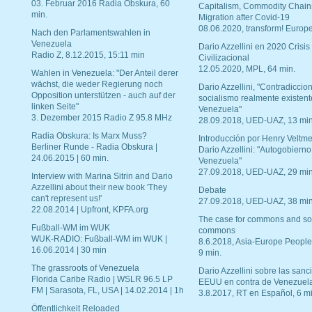
03. Februar 2016 Radia Obskura, 60
Capitalism, Commodity Chain
min.
Migration after Covid-19
08.06.2020, transform! Europe
Nach den Parlamentswahlen in
Venezuela
Dario Azzellini en 2020 Crisis
Radio Z, 8.12.2015, 15:11 min
Civilizacional
12.05.2020, MPL, 64 min.
Wahlen in Venezuela: "Der Anteil derer
wächst, die weder Regierung noch
Dario Azzellini, "Contradiccio
Opposition unterstützen - auch auf der
socialismo realmente existent
linken Seite"
Venezuela"
3. Dezember 2015 Radio Z 95.8 MHz
28.09.2018, UED-UAZ, 13 min
Radia Obskura: Is Marx Muss?
Introducción por Henry Veltme
Berliner Runde - Radia Obskura |
Dario Azzellini: "Autogobierno
24.06.2015 | 60 min.
Venezuela"
27.09.2018, UED-UAZ, 29 min
Interview with Marina Sitrin and Dario
Azzellini about their new book 'They
Debate
can't represent us!'
27.09.2018, UED-UAZ, 38 min
22.08.2014 | Upfront, KPFA.org
The case for commons and so
Fußball-WM im WUK
commons
WUK-RADIO: Fußball-WM im WUK |
8.6.2018, Asia-Europe People
16.06.2014 | 30 min
9 min.
The grassroots of Venezuela
Dario Azzellini sobre las san
Florida Caribe Radio | WSLR 96.5 LP
EEUU en contra de Venezuel
FM | Sarasota, FL, USA | 14.02.2014 | 1h
3.8.2017, RT en Español, 6 mi
Öffentlichkeit Reloaded