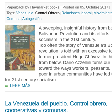
Paperback by Haymarket books | Posted on 05. Octubre 2017 |
Tags:
Venezuela
Control Obrero
Relaciónes laboral
Movimiento
Comuna
Autogestión
A sweeping, insightful history from b
Bolivarian Revolution and its efforts t
socialism in the 21st century.
Too often the story of Venezuela’s Bo
revolution is told with an excessive 
former president Hugo Chávez. In thi
from below, Dario Azzellini turns our 
toward the ways workers, peasants, 
poor in urban communities have led 
for 21st century socialism.
LEER MÁS
La Venezuela del pueblo. Control obrero,
cooperativas y comunas.