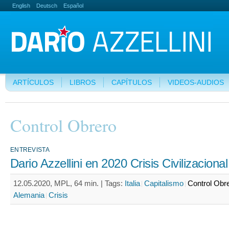
English
Deutsch
Español
ARTÍCULOS
LIBROS
CAPÍTULOS
VIDEOS-AUDIOS
Control Obrero
ENTREVISTA
Dario Azzellini en 2020 Crisis Civilizacional
12.05.2020, MPL, 64 min. |
Tags:
Italia
Capitalismo
Control Obr
Alemania
Crisis