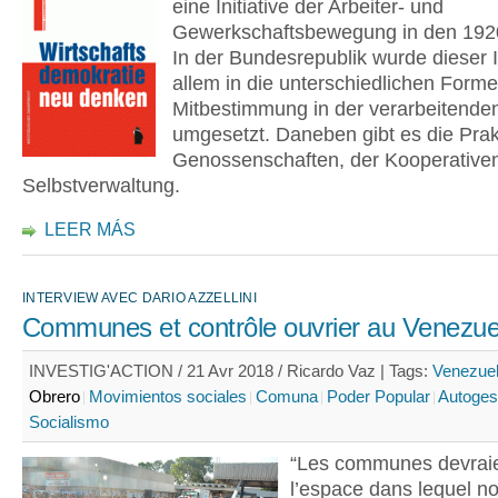
eine Initiative der Arbeiter- und
Gewerkschaftsbewegung in den 192
In der Bundesrepublik wurde dieser 
allem in die unterschiedlichen Form
Mitbestimmung in der verarbeitenden
umgesetzt. Daneben gibt es die Prak
Genossenschaften, der Kooperative
Selbstverwaltung.
LEER MÁS
INTERVIEW AVEC DARIO AZZELLINI
Communes et contrôle ouvrier au Venezue
INVESTIG'ACTION / 21 Avr 2018 / Ricardo Vaz |
Tags:
Venezue
Obrero
Movimientos sociales
Comuna
Poder Popular
Autoges
Socialismo
“Les communes devraie
l’espace dans lequel no