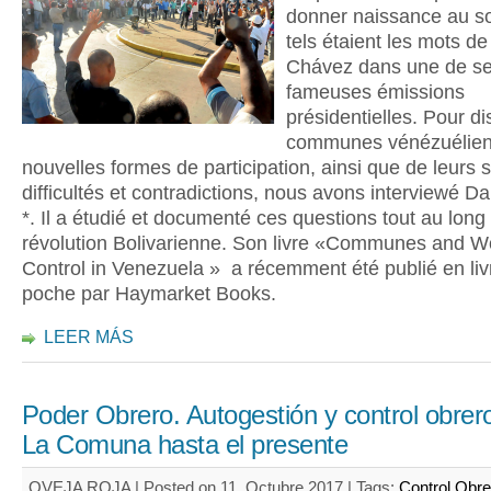
donner naissance au so
tels étaient les mots d
Chávez dans une de s
fameuses émissions
présidentielles. Pour d
communes vénézuélien
nouvelles formes de participation, ainsi que de leurs 
difficultés et contradictions, nous avons interviewé Dar
*. Il a étudié et documenté ces questions tout au long
révolution Bolivarienne. Son livre «Communes and W
Control in Venezuela » a récemment été publié en liv
poche par Haymarket Books.
LEER MÁS
Poder Obrero. Autogestión y control obrer
La Comuna hasta el presente
OVEJA ROJA | Posted on 11. Octubre 2017 |
Tags:
Control Obre