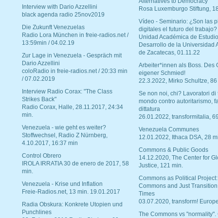
Alternatives to Democracy“
Interview with Dario Azzellini
Rosa Luxemburgo Stiftung, 1
black agenda radio 25nov2019
Vídeo - Seminario: ¿Son las p
Die Zukunft Venezuelas
digitales el futuro del trabajo?
Radio Lora München in freie-radios.net /
Unidad Académica de Estudio
13:59min / 04.02.19
Desarrollo de la Universidad
de Zacatecas, 01.11.22
Zur Lage in Venezuela - Gespräch mit
Dario Azzellini
Arbeiter*innen als Boss. Des
coloRadio in freie-radios.net / 20:33 min
eigener Schmied!
/ 07.02.2019
22.3.2022, Mirko Schultze, 86
Interview Radio Corax: "The Class
Se non noi, chi? Lavoratori di t
Strikes Back"
mondo contro autoritarismo, f
Radio Corax, Halle, 28.11.2017, 24:34
dittatura
min.
26.01.2022, transformitalia, 6
Venezuela - wie geht es weiter?
Venezuela Communes
Stoffwechsel, Radio Z Nürnberg,
12.01.2022, Ithaca DSA, 28 m
4.10.2017, 16:37 min
Commons & Public Goods
Control Obrero
14.12.2020, The Center for Gl
IROLA IRRATIA 30 de enero de 2017, 58
Justice, 121 min.
min.
Commons as Political Project:
Venezuela - Krise und Inflation
Commons and Just Transition
Freie-Radios.net, 13 min. 19.01.2017
Times
03.07.2020, transform! Europe
Radia Obskura: Konkrete Utopien und
Punchlines
The Commons vs "normality".