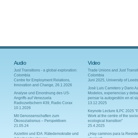
Audio
Video
Just Transitions - a global exploration:
Trade Unions and Just Transit
Colombia
Colombia
Centre for Employment Relations,
Juni 2025, University of Leed
Innovation and Change, 26.1.2026
Josè Luis Carretero y Dario Az
Analyse und Einordnung des US-
Modelos, experiencias y deba
Angriffs auf Venezuela
pensar la autogestión en el si
Radiozwitschern #39, Radio Corax
13.12.2025
10.1.2026
Keynote Lecture ILPC 2025 "P
Mit Genossenschaften zum
Work at the centre of the socio
Ökosozialismus – Perspektiven
ecological transition"
21.05.24
25.4.2025
Azzellini und IDA: Rätedemokratie und
¿Hay caminos para la Resiste