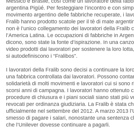
Messico e Brasile, così come un lavoratore della fabbr
argentina Pigüé. Per festeggiare l’incontro e con simpa
movimento argentino delle fabbriche recuperate, i lavo
Fralib hanno prodotto scatole per il tè di mate argent
non è l’unico collegamento dei lavoratori della Fralib 
l’America Latina. Le occupazioni di fabbriche in Argen
dicono, sono state la fonte d’ispirazione. In una canz
video prodotti dai lavoratori per sostenere la loro lotta,
si autodefiniscono i “Fralibos”.
I lavoratori della Fralib sono decisi a continuare la loro
una fabbrica controllata dai lavoratori. Possono contar
solidarietà di molti movimenti e lavoratori cui si sono ri
scorsi anni di campagna. I lavoratori hanno ottenuto c
procedure di chiusura e i piani sociali siano stati più v
revocati per ordinanza giudiziaria. La Fralib è stata c
ufficialmente nel settembre del 2012. A marzo 2013 l’
smesso di pagare i salari, nonostante una sentenza ch
che l’Unilever dovesse continuare a pagarli.