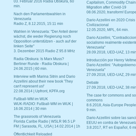
03. Februar 2016 Radia Obskura, 60
Capitalism, Commodity Chain
min.
Migration after Covid-19
08.06.2020, transform! Europe
Nach den Parlamentswahlen in
Venezuela
Dario Azzellini en 2020 Crisis
Radio Z, 8.12.2015, 15:11 min
Civilizacional
12.05.2020, MPL, 64 min.
Wahlen in Venezuela: "Der Anteil derer
wächst, die weder Regierung noch
Dario Azzellini, "Contradiccio
Opposition unterstützen - auch auf der
socialismo realmente existent
linken Seite"
Venezuela"
3. Dezember 2015 Radio Z 95.8 MHz
28.09.2018, UED-UAZ, 13 min
Radia Obskura: Is Marx Muss?
Introducción por Henry Veltme
Berliner Runde - Radia Obskura |
Dario Azzellini: "Autogobierno
24.06.2015 | 60 min.
Venezuela"
27.09.2018, UED-UAZ, 29 min
Interview with Marina Sitrin and Dario
Azzellini about their new book 'They
Debate
can't represent us!'
27.09.2018, UED-UAZ, 38 min
22.08.2014 | Upfront, KPFA.org
The case for commons and so
Fußball-WM im WUK
commons
WUK-RADIO: Fußball-WM im WUK |
8.6.2018, Asia-Europe People
16.06.2014 | 30 min
9 min.
The grassroots of Venezuela
Dario Azzellini sobre las san
Florida Caribe Radio | WSLR 96.5 LP
EEUU en contra de Venezuel
FM | Sarasota, FL, USA | 14.02.2014 | 1h
3.8.2017, RT en Español, 6 mi
Öffentlichkeit Reloaded