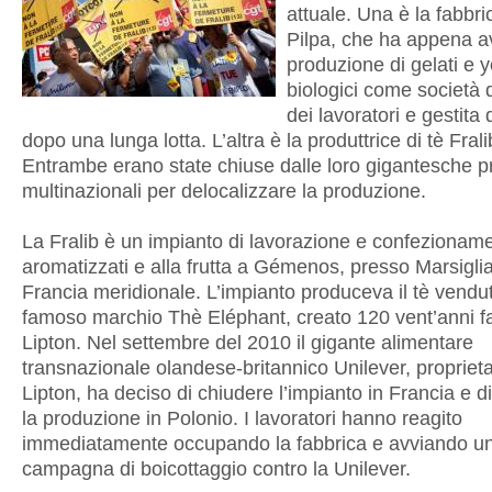
attuale. Una è la fabbric
Pilpa, che ha appena av
produzione di gelati e 
biologici come società d
dei lavoratori e gestita 
dopo una lunga lotta. L’altra è la produttrice di tè Frali
Entrambe erano state chiuse dalle loro gigantesche pr
multinazionali per delocalizzare la produzione.
La Fralib è un impianto di lavorazione e confezioname
aromatizzati e alla frutta a Gémenos, presso Marsiglia
Francia meridionale. L’impianto produceva il tè vendut
famoso marchio Thè Eléphant, creato 120 vent’anni fa,
Lipton. Nel settembre del 2010 il gigante alimentare
transnazionale olandese-britannico Unilever, proprieta
Lipton, ha deciso di chiudere l’impianto in Francia e di
la produzione in Polonio. I lavoratori hanno reagito
immediatamente occupando la fabbrica e avviando u
campagna di boicottaggio contro la Unilever.