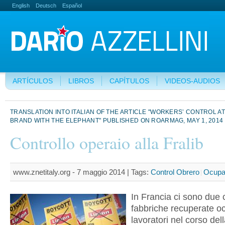
English
Deutsch
Español
ARTÍCULOS
LIBROS
CAPÍTULOS
VIDEOS-AUDIOS
TRANSLATION INTO ITALIAN OF THE ARTICLE "WORKERS’ CONTROL AT
BRAND WITH THE ELEPHANT" PUBLISHED ON ROARMAG, MAY 1, 2014
Controllo operaio alla Fralib
www.znetitaly.org - 7 maggio 2014 |
Tags:
Control Obrero
Ocupa
In Francia ci sono due c
fabbriche recuperate o
lavoratori nel corso dell