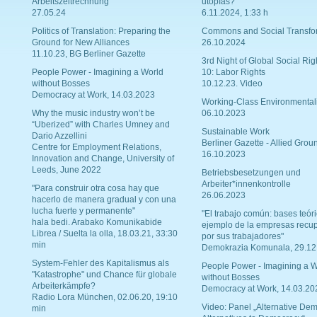
Arbeitszeitrechnung
utopías?
27.05.24
6.11.2024, 1:33 h
Politics of Translation: Preparing the
Commons and Social Transfo
Ground for New Alliances
26.10.2024
11.10.23, BG Berliner Gazette
3rd Night of Global Social Rig
People Power - Imagining a World
10: Labor Rights
without Bosses
10.12.23. Video
Democracy at Work, 14.03.2023
Working-Class Environmental
Why the music industry won’t be
06.10.2023
“Uberized” with Charles Umney and
Sustainable Work
Dario Azzellini
Berliner Gazette - Allied Grou
Centre for Employment Relations,
16.10.2023
Innovation and Change, University of
Leeds, June 2022
Betriebsbesetzungen und
Arbeiter*innenkontrolle
"Para construir otra cosa hay que
26.06.2023
hacerlo de manera gradual y con una
lucha fuerte y permanente"
"El trabajo común: bases teóri
hala bedi. Arabako Komunikabide
ejemplo de la empresas recu
Librea / Suelta la olla, 18.03.21, 33:30
por sus trabajadores"
min
Demokrazia Komunala, 29.12
System-Fehler des Kapitalismus als
People Power - Imagining a W
"Katastrophe" und Chance für globale
without Bosses
Arbeiterkämpfe?
Democracy at Work, 14.03.20
Radio Lora München, 02.06.20, 19:10
Video: Panel „Alternative Dem
min