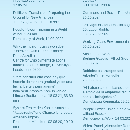
Arbeitszeitrechnung
utopías?
27.05.24
6.11.2024, 1:33 h
Politics of Translation: Preparing the
Commons and Social Transfo
Ground for New Alliances
26.10.2024
11.10.23, BG Berliner Gazette
3rd Night of Global Social Rig
People Power - Imagining a World
10: Labor Rights
without Bosses
10.12.23. Video
Democracy at Work, 14.03.2023
Working-Class Environmental
Why the music industry won’t be
06.10.2023
“Uberized” with Charles Umney and
Sustainable Work
Dario Azzellini
Berliner Gazette - Allied Grou
Centre for Employment Relations,
16.10.2023
Innovation and Change, University of
Leeds, June 2022
Betriebsbesetzungen und
Arbeiter*innenkontrolle
"Para construir otra cosa hay que
26.06.2023
hacerlo de manera gradual y con una
lucha fuerte y permanente"
"El trabajo común: bases teóri
hala bedi. Arabako Komunikabide
ejemplo de la empresas recu
Librea / Suelta la olla, 18.03.21, 33:30
por sus trabajadores"
min
Demokrazia Komunala, 29.12
System-Fehler des Kapitalismus als
People Power - Imagining a W
"Katastrophe" und Chance für globale
without Bosses
Arbeiterkämpfe?
Democracy at Work, 14.03.20
Radio Lora München, 02.06.20, 19:10
Video: Panel „Alternative Dem
min