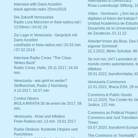
Alternatives to Democracy“
Interview with Dario Azzellini
Rosa Luxemburgo Stiftung, 1
black agenda radio 25nov2019
Vídeo - Seminario: ¿Son las p
Die Zukunft Venezuelas
digitales el futuro del trabajo?
Radio Lora München in freie-radios.net /
Unidad Académica de Estudio
13:59min / 04.02.19
Desarrollo de la Universidad
de Zacatecas, 01.11.22
Zur Lage in Venezuela - Gespräch mit
Dario Azzellini
Arbeiter*innen als Boss. Des
coloRadio in freie-radios.net / 20:33 min
eigener Schmied!
/ 07.02.2019
22.3.2022, Mirko Schultze, 86
Interview Radio Corax: "The Class
Se non noi, chi? Lavoratori di t
Strikes Back"
mondo contro autoritarismo, f
Radio Corax, Halle, 28.11.2017, 24:34
dittatura
min.
26.01.2022, transformitalia, 6
Venezuela - wie geht es weiter?
Venezuela Communes
Stoffwechsel, Radio Z Nürnberg,
12.01.2022, Ithaca DSA, 28 m
4.10.2017, 16:37 min
Commons & Public Goods
Control Obrero
14.12.2020, The Center for Gl
IROLA IRRATIA 30 de enero de 2017, 58
Justice, 121 min.
min.
Commons as Political Project:
Venezuela - Krise und Inflation
Commons and Just Transition
Freie-Radios.net, 13 min. 19.01.2017
Times
03.07.2020, transform! Europe
Radia Obskura: Konkrete Utopien und
Punchlines
The Commons vs "normality".