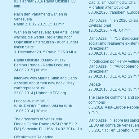
03. Februar 2016 Radia Obskura, 60
Capitalism, Commodity Chain
min.
Migration after Covid-19
08.06.2020, transform! Europe
Nach den Parlamentswahlen in
Venezuela
Dario Azzellini en 2020 Crisis
Radio Z, 8.12.2015, 15:11 min
Civilizacional
12.05.2020, MPL, 64 min.
Wahlen in Venezuela: "Der Anteil derer
wächst, die weder Regierung noch
Dario Azzellini, "Contradiccio
Opposition unterstützen - auch auf der
socialismo realmente existent
linken Seite"
Venezuela"
3. Dezember 2015 Radio Z 95.8 MHz
28.09.2018, UED-UAZ, 13 min
Radia Obskura: Is Marx Muss?
Introducción por Henry Veltme
Berliner Runde - Radia Obskura |
Dario Azzellini: "Autogobierno
24.06.2015 | 60 min.
Venezuela"
27.09.2018, UED-UAZ, 29 min
Interview with Marina Sitrin and Dario
Azzellini about their new book 'They
Debate
can't represent us!'
27.09.2018, UED-UAZ, 38 min
22.08.2014 | Upfront, KPFA.org
The case for commons and so
Fußball-WM im WUK
commons
WUK-RADIO: Fußball-WM im WUK |
8.6.2018, Asia-Europe People
16.06.2014 | 30 min
9 min.
The grassroots of Venezuela
Dario Azzellini sobre las san
Florida Caribe Radio | WSLR 96.5 LP
EEUU en contra de Venezuel
FM | Sarasota, FL, USA | 14.02.2014 | 1h
3.8.2017, RT en Español, 6 mi
Öffentlichkeit Reloaded