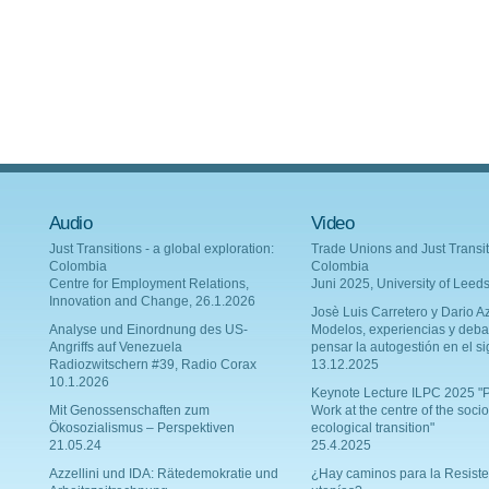
Audio
Video
Just Transitions - a global exploration:
Trade Unions and Just Transit
Colombia
Colombia
Centre for Employment Relations,
Juni 2025, University of Leed
Innovation and Change, 26.1.2026
Josè Luis Carretero y Dario Az
Analyse und Einordnung des US-
Modelos, experiencias y deba
Angriffs auf Venezuela
pensar la autogestión en el si
Radiozwitschern #39, Radio Corax
13.12.2025
10.1.2026
Keynote Lecture ILPC 2025 "P
Mit Genossenschaften zum
Work at the centre of the socio
Ökosozialismus – Perspektiven
ecological transition"
21.05.24
25.4.2025
Azzellini und IDA: Rätedemokratie und
¿Hay caminos para la Resiste