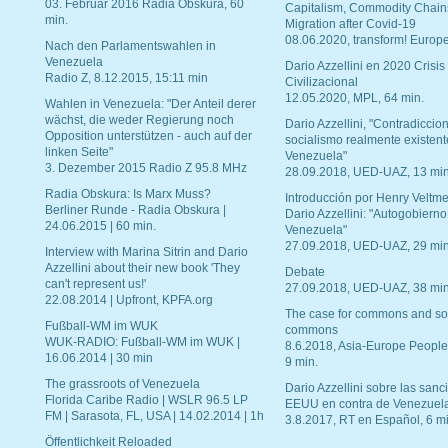
03. Februar 2016 Radia Obskura, 60
Capitalism, Commodity Chain
min.
Migration after Covid-19
08.06.2020, transform! Europe
Nach den Parlamentswahlen in
Venezuela
Dario Azzellini en 2020 Crisis
Radio Z, 8.12.2015, 15:11 min
Civilizacional
12.05.2020, MPL, 64 min.
Wahlen in Venezuela: "Der Anteil derer
wächst, die weder Regierung noch
Dario Azzellini, "Contradiccio
Opposition unterstützen - auch auf der
socialismo realmente existent
linken Seite"
Venezuela"
3. Dezember 2015 Radio Z 95.8 MHz
28.09.2018, UED-UAZ, 13 min
Radia Obskura: Is Marx Muss?
Introducción por Henry Veltme
Berliner Runde - Radia Obskura |
Dario Azzellini: "Autogobierno
24.06.2015 | 60 min.
Venezuela"
27.09.2018, UED-UAZ, 29 min
Interview with Marina Sitrin and Dario
Azzellini about their new book 'They
Debate
can't represent us!'
27.09.2018, UED-UAZ, 38 min
22.08.2014 | Upfront, KPFA.org
The case for commons and so
Fußball-WM im WUK
commons
WUK-RADIO: Fußball-WM im WUK |
8.6.2018, Asia-Europe People
16.06.2014 | 30 min
9 min.
The grassroots of Venezuela
Dario Azzellini sobre las san
Florida Caribe Radio | WSLR 96.5 LP
EEUU en contra de Venezuel
FM | Sarasota, FL, USA | 14.02.2014 | 1h
3.8.2017, RT en Español, 6 mi
Öffentlichkeit Reloaded