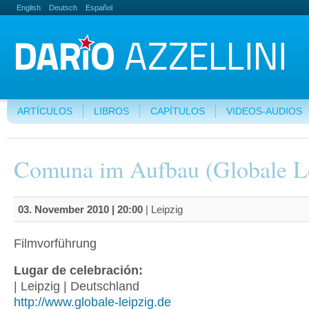
English
Deutsch
Español
ARTÍCULOS
LIBROS
CAPÍTULOS
VIDEOS-AUDIOS
Comuna im Aufbau (Globale Le
03. November 2010 | 20:00
| Leipzig
Filmvorführung
Lugar de celebración:
| Leipzig | Deutschland
http://www.globale-leipzig.de