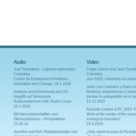
Audio
Video
Just Transitions - a global exploration:
Trade Unions and Just Transit
Colombia
Colombia
Centre for Employment Relations,
Juni 2025, University of Leed
Innovation and Change, 26.1.2026
Josè Luis Carretero y Dario Az
Analyse und Einordnung des US-
Modelos, experiencias y deba
Angriffs auf Venezuela
pensar la autogestión en el si
Radiozwitschern #39, Radio Corax
13.12.2025
10.1.2026
Keynote Lecture ILPC 2025 "P
Mit Genossenschaften zum
Work at the centre of the socio
Ökosozialismus – Perspektiven
ecological transition"
21.05.24
25.4.2025
Azzellini und IDA: Rätedemokratie und
¿Hay caminos para la Resiste