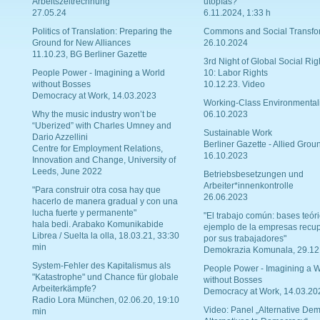
Arbeitszeitrechnung
utopías?
27.05.24
6.11.2024, 1:33 h
Politics of Translation: Preparing the
Commons and Social Transfo
Ground for New Alliances
26.10.2024
11.10.23, BG Berliner Gazette
3rd Night of Global Social Rig
People Power - Imagining a World
10: Labor Rights
without Bosses
10.12.23. Video
Democracy at Work, 14.03.2023
Working-Class Environmental
Why the music industry won’t be
06.10.2023
“Uberized” with Charles Umney and
Sustainable Work
Dario Azzellini
Berliner Gazette - Allied Grou
Centre for Employment Relations,
16.10.2023
Innovation and Change, University of
Leeds, June 2022
Betriebsbesetzungen und
Arbeiter*innenkontrolle
"Para construir otra cosa hay que
26.06.2023
hacerlo de manera gradual y con una
lucha fuerte y permanente"
"El trabajo común: bases teóri
hala bedi. Arabako Komunikabide
ejemplo de la empresas recu
Librea / Suelta la olla, 18.03.21, 33:30
por sus trabajadores"
min
Demokrazia Komunala, 29.12
System-Fehler des Kapitalismus als
People Power - Imagining a W
"Katastrophe" und Chance für globale
without Bosses
Arbeiterkämpfe?
Democracy at Work, 14.03.20
Radio Lora München, 02.06.20, 19:10
Video: Panel „Alternative Dem
min