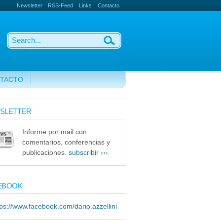
Newsletter
RSS-Feed
Links
Contacto
TACTO
SLETTER
Informe por mail con
comentarios, conferencias y
publicaciones.
subscribir ›››
EBOOK
tps://www.facebook.com/dario.azzellini