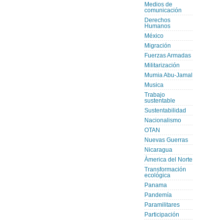
Medios de
comunicación
Derechos
Humanos
México
Migración
Fuerzas Armadas
Militarización
Mumia Abu-Jamal
Musica
Trabajo
sustentable
Sustentabilidad
Nacionalismo
OTAN
Nuevas Guerras
Nicaragua
Àmerica del Norte
Transformación
ecológica
Panama
Pandemía
Paramilitares
Participación