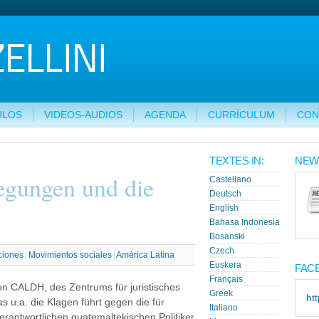
ULOS
VIDEOS-AUDIOS
AGENDA
CURRÍCULUM
CON
TEXTES IN:
NEW
egungen und die
Castellano
Deutsch
English
Bahasa Indonesia
Bosanski
Czech
ciones
Movimientos sociales
América Latina
Euskera
FAC
Français
von CALDH, des Zentrums für juristisches
Greek
ht
 u.a. die Klagen führt gegen die für
Italiano
antwortlichen guatemaltekischen Politiker