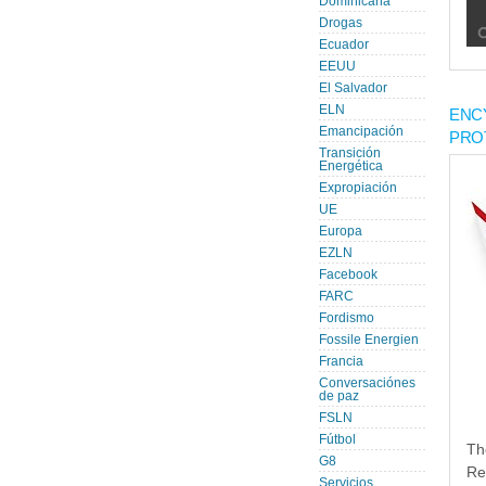
Dominicana
Drogas
Ecuador
EEUU
El Salvador
ELN
ENC
Emancipación
PRO
Transición
Energética
Expropiación
UE
Europa
EZLN
Facebook
FARC
Fordismo
Fossile Energien
Francia
Conversaciónes
de paz
FSLN
Fútbol
Th
G8
Re
Servicios