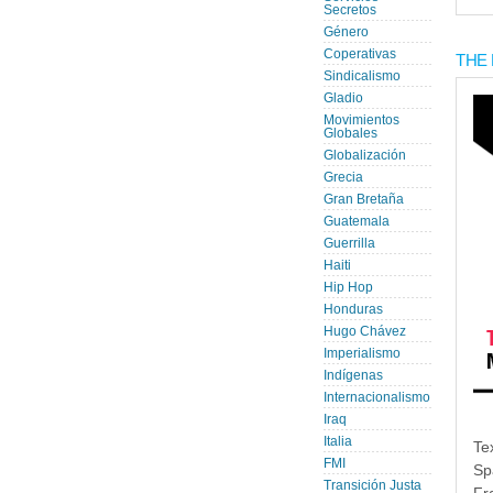
Secretos
Género
Coperativas
THE 
Sindicalismo
Gladio
Movimientos
Globales
Globalización
Grecia
Gran Bretaña
Guatemala
Guerrilla
Haiti
Hip Hop
Honduras
Hugo Chávez
Imperialismo
Indígenas
Internacionalismo
Iraq
Italia
Te
FMI
Sp
Transición Justa