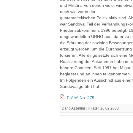
und Militärs, von denen viele, wie etw
nach wie vor in der
guatemaltekischen Politik aktiv sind. A
war Sandoval Teil der Verhandlungsk
Friedensabkommens 1996 beteiligt. 1997
umgewandelten URNG aus, da er zu ein
die Stärkung der sozialen Bewegungen 
erzeugt werden, um die Durchsetzun
forcieren. Allerdings setzte sich eine M
Realisierung der Abkommen habe in ein
höhere Chancen. Seit 1997 hat Miguel
begleitet und an ihnen teilgenommen.
Im Folgenden ein Ausschnitt aus einem 
Sandoval geführt hat.
¡Fijáte! No. 279
Dario Azzellini | ¡Fijáte!, 26.02.2003