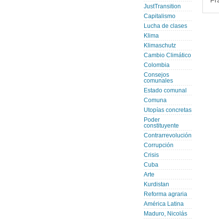
Fr
JustTransition
Capitalismo
Lucha de clases
Klima
Klimaschutz
Cambio Climático
Colombia
Consejos
comunales
Estado comunal
Comuna
Utopías concretas
Poder
constituyente
Contrarrevolución
Corrupción
Crisis
Cuba
Arte
Kurdistan
Reforma agraria
América Latina
Maduro, Nicolás