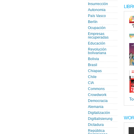
Insurrección
LIBR
Autonomia
País Vasco
Berlín
Ocupación
Empresas
recuperadas
Educación
Revolución
bolivariana
Bolivia
Brasil
Chiapas
Chile
CIA
Commons
Crowdwork
To
Democracia
Alemania
Digitalización
WOR
Digitialisierung
Dictadura
República