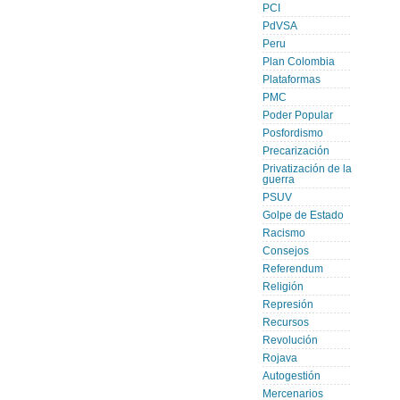
PCI
PdVSA
Peru
Plan Colombia
Plataformas
PMC
Poder Popular
Posfordismo
Precarización
Privatización de la
guerra
PSUV
Golpe de Estado
Racismo
Consejos
Referendum
Religión
Represión
Recursos
Revolución
Rojava
Autogestión
Mercenarios