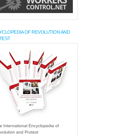
YCLOPEDIA OF REVOLUTION AND
TEST
e International Encyclopedia of
volution and Protest