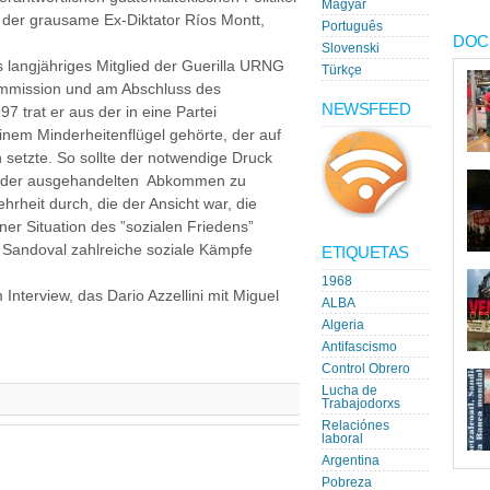
Magyar
a der grausame Ex-Diktator Ríos Montt,
Português
DOC
Slovenski
ls langjähriges Mitglied der Guerilla URNG
Türkçe
ommission und am Abschluss des
NEWSFEED
 trat er aus der in eine Partei
em Minderheitenflügel gehörte, der auf
setzte. So sollte der notwendige Druck
g der ausgehandelten Abkommen zu
ehrheit durch, die der Ansicht war, die
er Situation des ”sozialen Friedens”
 Sandoval zahlreiche soziale Kämpfe
ETIQUETAS
1968
Interview, das Dario Azzellini mit Miguel
ALBA
Algeria
Antifascismo
Control Obrero
Lucha de
Trabajodorxs
Relaciónes
laboral
Argentina
Pobreza