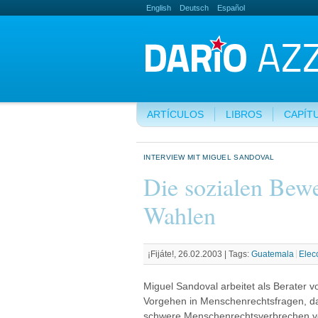
English
Deutsch
Español
ARTÍCULOS
LIBROS
CAPÍT
INTERVIEW MIT MIGUEL SANDOVAL
Die sozialen Bew
Wahlen
¡Fijáte!, 26.02.2003 |
Tags:
Guatemala
Elec
Miguel Sandoval arbeitet als Berater 
Vorgehen in Menschenrechtsfragen, das
schwere Menschenrechtsverbrechen ver