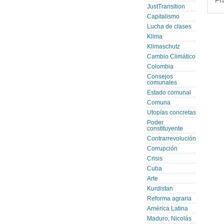
Fr
JustTransition
Capitalismo
Lucha de clases
Klima
Klimaschutz
Cambio Climático
Colombia
Consejos
comunales
Estado comunal
Comuna
Utopías concretas
Poder
constituyente
Contrarrevolución
Corrupción
Crisis
Cuba
Arte
Kurdistan
Reforma agraria
América Latina
Maduro, Nicolás