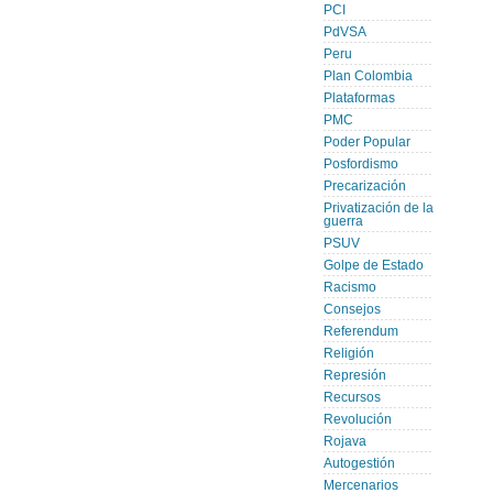
PCI
PdVSA
Peru
Plan Colombia
Plataformas
PMC
Poder Popular
Posfordismo
Precarización
Privatización de la
guerra
PSUV
Golpe de Estado
Racismo
Consejos
Referendum
Religión
Represión
Recursos
Revolución
Rojava
Autogestión
Mercenarios