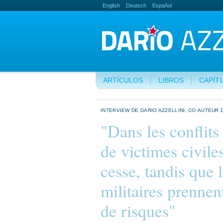
English
Deutsch
Español
ARTÍCULOS
LIBROS
CAPÍT
INTERVIEW DE DARIO AZZELLINI, CO-AUTEUR 
"Dans les conflits
de victimes civil
cesse, tandis que 
militaires prenne
de risques"