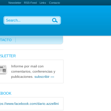
Newsletter
RSS-Feed
Links
Contacto
TACTO
SLETTER
Informe por mail con
comentarios, conferencias y
publicaciones.
subscribir ›››
EBOOK
tps://www.facebook.com/dario.azzellini