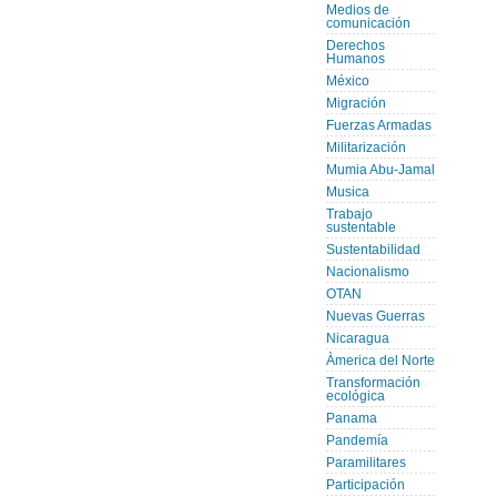
Medios de
comunicación
Derechos
Humanos
México
Migración
Fuerzas Armadas
Militarización
Mumia Abu-Jamal
Musica
Trabajo
sustentable
Sustentabilidad
Nacionalismo
OTAN
Nuevas Guerras
Nicaragua
Àmerica del Norte
Transformación
ecológica
Panama
Pandemía
Paramilitares
Participación