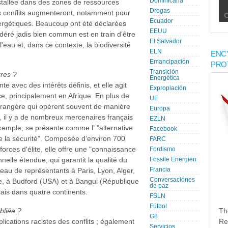
Dominicana
installée dans des zones de ressources
Drogas
les conflits augmenteront, notamment pour
Ecuador
ergétiques. Beaucoup ont été déclarées
EEUU
sidéré jadis bien commun est en train d'être
El Salvador
l'eau et, dans ce contexte, la biodiversité
ELN
ENC
Emancipación
PRO
Transición
rres ?
Energética
te avec des intérêts définis, et elle agit
Expropiación
ce, principalement en Afrique. En plus de
UE
étrangère qui opèrent souvent de manière
Europa
es, il y a de nombreux mercenaires français
EZLN
mple, se présente comme l' "alternative
Facebook
de la sécurité". Composée d'environ 700
FARC
forces d'élite, elle offre une "connaissance
Fordismo
elle étendue, qui garantit la qualité du
Fossile Energien
Francia
u de représentants à Paris, Lyon, Alger,
Conversaciónes
e, à Budford (USA) et à Bangui (République
de paz
lais dans quatre continents.
FSLN
Fútbol
bliée ?
Th
G8
lications racistes des conflits ; également
Re
Servicios