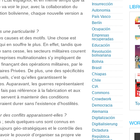
ur l'Etat espagnol, et en même temps que la
Insurrección
LIBR
 va voir le jour, avec la collaboration du
Autonomia
édition bolivienne, chaque nouvelle version a
País Vasco
Berlín
Ocupación
 une particularité ?
Empresas
es causes et des motifs. Une chose est
recuperadas
 qui en souffre le plus. En effet, tandis que
Educación
 sans cesse, les secteurs militaires courent
Revolución
bolivariana
eprises multinationales s'y impliquent de
Bolivia
 finançant des opérations militaires, par le
Brasil
res Privées. De plus, une des spécificités
Chiapas
tuels, c'est qu'elles garantissent le
Chile
. Auparavant, les guerres représentaient
CIA
fais pas référence à la fabrication et aux
Commons
 servent à maintenir des conditions
Crowdwork
raient durer sans l'existence d'hostilités.
To
Democracia
Alemania
 des conflits apparaissent-elles ?
Digitalización
es ; seuls quelques-uns sont connus en
WOR
Digitialisierung
ujours géo-stratégiques et le contrôle des
Dictadura
avoir le pouvoir d'organiser sa propre vie
República