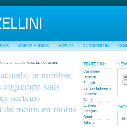
ULOS
VIDEOS-AUDIOS
AGENDA
CURRÍCULUM
CON
DU LIVRE "LE BUSINESS DE LA GUERRE"
TEXTES IN:
NEW
 actuels, le nombre
Castellano
Deutsch
es augmente sans
English
Bahasa Indonesia
les secteurs
Bosanski
Czech
nt de moins en moins
Euskera
FAC
Français
Greek
ht
Italiano