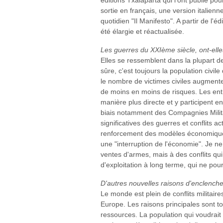
éditions Txalaparta qui l'ont publié po
sortie en français, une version italienne
quotidien "Il Manifesto". A partir de l'
été élargie et réactualisée.
Les guerres du XXIème siècle, ont-elles
Elles se ressemblent dans la plupart d
sûre, c'est toujours la population civile
le nombre de victimes civiles augmente
de moins en moins de risques. Les entr
manière plus directe et y participent en
biais notamment des Compagnies Militai
significatives des guerres et conflits ac
renforcement des modèles économiques
une "interruption de l'économie". Je ne 
ventes d'armes, mais à des conflits qui
d'exploitation à long terme, qui ne pour
D'autres nouvelles raisons d'enclencher
Le monde est plein de conflits militair
Europe. Les raisons principales sont to
ressources. La population qui voudrait 