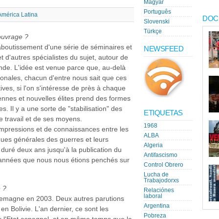
Magyar
Português
América Latina
DOC
Slovenski
Türkçe
ouvrage ?
'aboutissement d'une série de séminaires et
NEWSFEED
t d'autres spécialistes du sujet, autour de
onde. L'idée est venue parce que, au-delà
tionales, chacun d'entre nous sait que ces
ves, si l'on s'intéresse de près à chaque
iennes et nouvelles élites prend des formes
s. Il y a une sorte de "stabilisation" des
ETIQUETAS
de travail et de ses moyens.
1968
mpressions et de connaissances entre les
ALBA
iques générales des guerres et leurs
Algeria
 duré deux ans jusqu'à la publication du
Antifascismo
s années que nous nous étions penchés sur
Control Obrero
Lucha de
Trabajodorxs
é ?
Relaciónes
laboral
llemagne en 2003. Deux autres parutions
Argentina
en Bolivie. L'an dernier, ce sont les
Pobreza