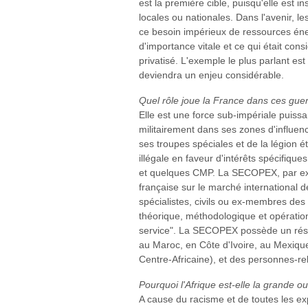
est la première cible, puisqu'elle est 
locales ou nationales. Dans l'avenir, 
ce besoin impérieux de ressources én
d'importance vitale et ce qui était con
privatisé. L'exemple le plus parlant est 
deviendra un enjeu considérable.
Quel rôle joue la France dans ces gue
Elle est une force sub-impériale puissan
militairement dans ses zones d'influen
ses troupes spéciales et de la légion 
illégale en faveur d'intérêts spécifiqu
et quelques CMP. La SECOPEX, par exe
française sur le marché international 
spécialistes, civils ou ex-membres des 
théorique, méthodologique et opérationn
service". La SECOPEX possède un résea
au Maroc, en Côte d'Ivoire, au Mexiqu
Centre-Africaine), et des personnes-re
Pourquoi l'Afrique est-elle la grande ou
A cause du racisme et de toutes les exp