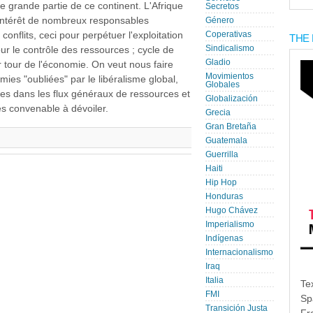
ne grande partie de ce continent. L'Afrique
Secretos
l'intérêt de nombreux responsables
Género
 conflits, ceci pour perpétuer l'exploitation
Coperativas
THE 
Sindicalismo
ur le contrôle des ressources ; cycle de
Gladio
r tour de l'économie. On veut nous faire
Movimientos
omies "oubliées" par le libéralisme global,
Globales
rées dans les flux généraux de ressources et
Globalización
rès convenable à dévoiler.
Grecia
Gran Bretaña
Guatemala
Guerrilla
Haiti
Hip Hop
Honduras
Hugo Chávez
Imperialismo
Indígenas
Internacionalismo
Iraq
Italia
Te
FMI
Sp
Transición Justa