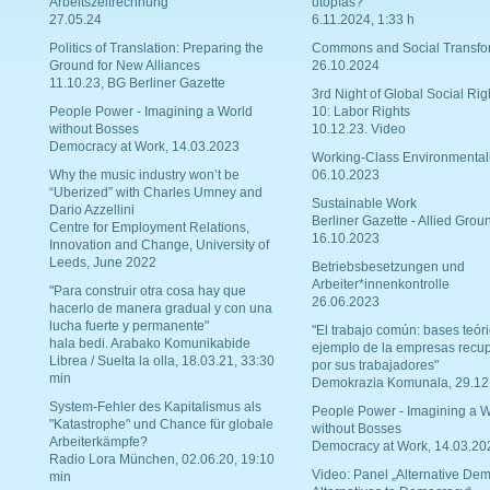
Arbeitszeitrechnung
utopías?
27.05.24
6.11.2024, 1:33 h
Politics of Translation: Preparing the
Commons and Social Transfo
Ground for New Alliances
26.10.2024
11.10.23, BG Berliner Gazette
3rd Night of Global Social Rig
People Power - Imagining a World
10: Labor Rights
without Bosses
10.12.23. Video
Democracy at Work, 14.03.2023
Working-Class Environmental
Why the music industry won’t be
06.10.2023
“Uberized” with Charles Umney and
Sustainable Work
Dario Azzellini
Berliner Gazette - Allied Grou
Centre for Employment Relations,
16.10.2023
Innovation and Change, University of
Leeds, June 2022
Betriebsbesetzungen und
Arbeiter*innenkontrolle
"Para construir otra cosa hay que
26.06.2023
hacerlo de manera gradual y con una
lucha fuerte y permanente"
"El trabajo común: bases teóri
hala bedi. Arabako Komunikabide
ejemplo de la empresas recu
Librea / Suelta la olla, 18.03.21, 33:30
por sus trabajadores"
min
Demokrazia Komunala, 29.12
System-Fehler des Kapitalismus als
People Power - Imagining a W
"Katastrophe" und Chance für globale
without Bosses
Arbeiterkämpfe?
Democracy at Work, 14.03.20
Radio Lora München, 02.06.20, 19:10
Video: Panel „Alternative Dem
min