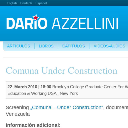
English
Deutsch
Español
ARTÍCULOS
LIBROS
CAPÍTULOS
VIDEOS-AUDIOS
Comuna Under Construction
22. March 2010 | 18:00
Brooklyn College Graduate Center For 
Education & Working USA | New York
Screening
„Comuna – Under Construction“
, document
Venezuela
Información adicional: