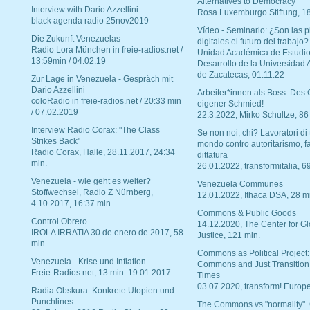
Alternatives to Democracy“
Interview with Dario Azzellini
Rosa Luxemburgo Stiftung, 1
black agenda radio 25nov2019
Vídeo - Seminario: ¿Son las p
Die Zukunft Venezuelas
digitales el futuro del trabajo?
Radio Lora München in freie-radios.net /
Unidad Académica de Estudio
13:59min / 04.02.19
Desarrollo de la Universidad
de Zacatecas, 01.11.22
Zur Lage in Venezuela - Gespräch mit
Dario Azzellini
Arbeiter*innen als Boss. Des
coloRadio in freie-radios.net / 20:33 min
eigener Schmied!
/ 07.02.2019
22.3.2022, Mirko Schultze, 86
Interview Radio Corax: "The Class
Se non noi, chi? Lavoratori di t
Strikes Back"
mondo contro autoritarismo, f
Radio Corax, Halle, 28.11.2017, 24:34
dittatura
min.
26.01.2022, transformitalia, 6
Venezuela - wie geht es weiter?
Venezuela Communes
Stoffwechsel, Radio Z Nürnberg,
12.01.2022, Ithaca DSA, 28 m
4.10.2017, 16:37 min
Commons & Public Goods
Control Obrero
14.12.2020, The Center for Gl
IROLA IRRATIA 30 de enero de 2017, 58
Justice, 121 min.
min.
Commons as Political Project:
Venezuela - Krise und Inflation
Commons and Just Transition
Freie-Radios.net, 13 min. 19.01.2017
Times
03.07.2020, transform! Europe
Radia Obskura: Konkrete Utopien und
Punchlines
The Commons vs "normality".