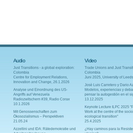
Audio
Video
Just Transitions - a global exploration:
Trade Unions and Just Transit
Colombia
Colombia
Centre for Employment Relations,
Juni 2025, University of Leed
Innovation and Change, 26.1.2026
Josè Luis Carretero y Dario Az
Analyse und Einordnung des US-
Modelos, experiencias y deba
Angriffs auf Venezuela
pensar la autogestión en el si
Radiozwitschern #39, Radio Corax
13.12.2025
10.1.2026
Keynote Lecture ILPC 2025 "P
Mit Genossenschaften zum
Work at the centre of the socio
Ökosozialismus – Perspektiven
ecological transition"
21.05.24
25.4.2025
Azzellini und IDA: Rätedemokratie und
¿Hay caminos para la Resiste