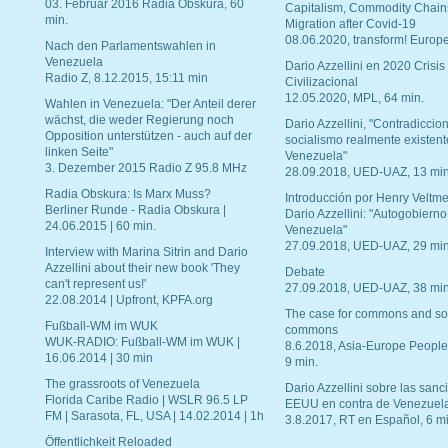
03. Februar 2016 Radia Obskura, 60
Capitalism, Commodity Chain
min.
Migration after Covid-19
08.06.2020, transform! Europe
Nach den Parlamentswahlen in
Venezuela
Dario Azzellini en 2020 Crisis
Radio Z, 8.12.2015, 15:11 min
Civilizacional
12.05.2020, MPL, 64 min.
Wahlen in Venezuela: "Der Anteil derer
wächst, die weder Regierung noch
Dario Azzellini, "Contradiccio
Opposition unterstützen - auch auf der
socialismo realmente existent
linken Seite"
Venezuela"
3. Dezember 2015 Radio Z 95.8 MHz
28.09.2018, UED-UAZ, 13 min
Radia Obskura: Is Marx Muss?
Introducción por Henry Veltme
Berliner Runde - Radia Obskura |
Dario Azzellini: "Autogobierno
24.06.2015 | 60 min.
Venezuela"
27.09.2018, UED-UAZ, 29 min
Interview with Marina Sitrin and Dario
Azzellini about their new book 'They
Debate
can't represent us!'
27.09.2018, UED-UAZ, 38 min
22.08.2014 | Upfront, KPFA.org
The case for commons and so
Fußball-WM im WUK
commons
WUK-RADIO: Fußball-WM im WUK |
8.6.2018, Asia-Europe People
16.06.2014 | 30 min
9 min.
The grassroots of Venezuela
Dario Azzellini sobre las san
Florida Caribe Radio | WSLR 96.5 LP
EEUU en contra de Venezuel
FM | Sarasota, FL, USA | 14.02.2014 | 1h
3.8.2017, RT en Español, 6 mi
Öffentlichkeit Reloaded