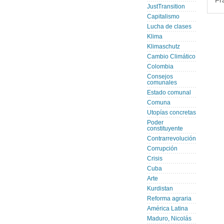
Fr
JustTransition
Capitalismo
Lucha de clases
Klima
Klimaschutz
Cambio Climático
Colombia
Consejos
comunales
Estado comunal
Comuna
Utopías concretas
Poder
constituyente
Contrarrevolución
Corrupción
Crisis
Cuba
Arte
Kurdistan
Reforma agraria
América Latina
Maduro, Nicolás