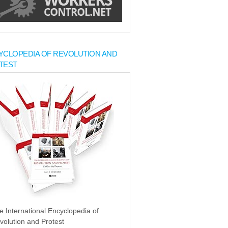
YCLOPEDIA OF REVOLUTION AND
TEST
e International Encyclopedia of
volution and Protest