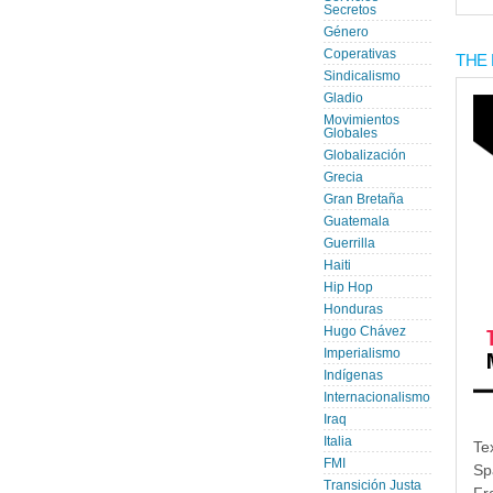
Secretos
Género
Coperativas
THE 
Sindicalismo
Gladio
Movimientos
Globales
Globalización
Grecia
Gran Bretaña
Guatemala
Guerrilla
Haiti
Hip Hop
Honduras
Hugo Chávez
Imperialismo
Indígenas
Internacionalismo
Iraq
Italia
Te
FMI
Sp
Transición Justa