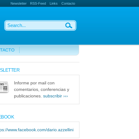
Newsletter
RSS-Feed
Links
Contacto
TACTO
SLETTER
Informe por mail con
comentarios, conferencias y
publicaciones.
subscribir ›››
EBOOK
tps://www.facebook.com/dario.azzellini