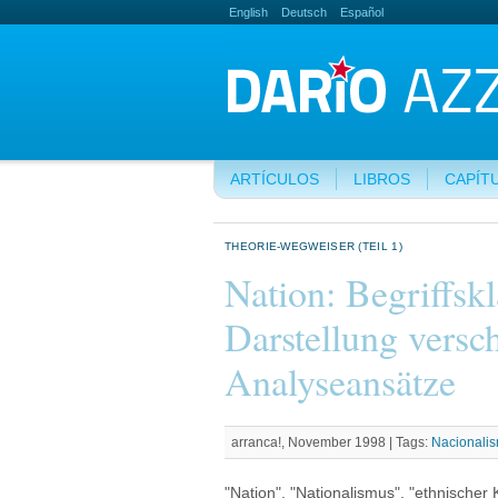
English
Deutsch
Español
ARTÍCULOS
LIBROS
CAPÍT
THEORIE-WEGWEISER (TEIL 1)
Nation: Begriffsk
Darstellung versc
Analyseansätze
arranca!, November 1998 |
Tags:
Nacionali
"Nation", "Nationalismus", "ethnischer 