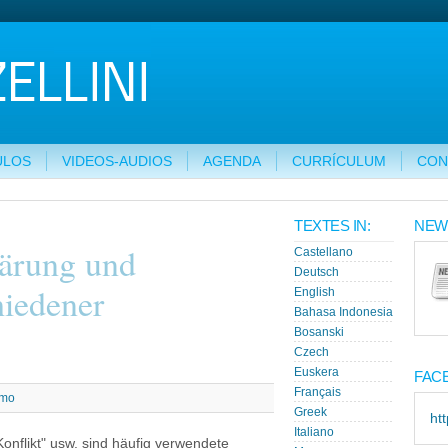
ULOS
VIDEOS-AUDIOS
AGENDA
CURRÍCULUM
CON
TEXTES IN:
NEW
lärung und
Castellano
Deutsch
hiedener
English
Bahasa Indonesia
Bosanski
Czech
Euskera
FAC
Français
smo
Greek
ht
Italiano
Konflikt" usw. sind häufig verwendete