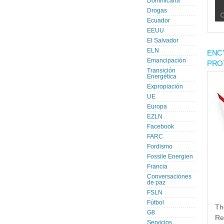
Dominicana
Drogas
Ecuador
EEUU
El Salvador
ELN
ENC
Emancipación
PRO
Transición
Energética
Expropiación
UE
Europa
EZLN
Facebook
FARC
Fordismo
Fossile Energien
Francia
Conversaciónes
de paz
FSLN
Fútbol
Th
G8
Re
Servicios