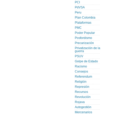
PCI
PdVSA
Peru
Plan Colombia
Plataformas
PMC
Poder Popular
Posfordismo
Precarización
Privatización de la
guerra
PSUV
Golpe de Estado
Racismo
Consejos
Referendum
Religión
Represión
Recursos
Revolución
Rojava
Autogestión
Mercenarios