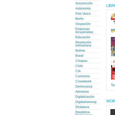
Insurrección
LIBR
Autonomia
País Vasco
Berlín
Ocupación
Empresas
recuperadas
Educación
Revolución
bolivariana
Bolivia
Brasil
Chiapas
Chile
CIA
Commons
Crowdwork
To
Democracia
Alemania
Digitalización
WOR
Digitialisierung
Dictadura
República