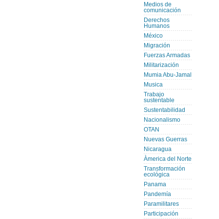
Medios de
comunicación
Derechos
Humanos
México
Migración
Fuerzas Armadas
Militarización
Mumia Abu-Jamal
Musica
Trabajo
sustentable
Sustentabilidad
Nacionalismo
OTAN
Nuevas Guerras
Nicaragua
Àmerica del Norte
Transformación
ecológica
Panama
Pandemía
Paramilitares
Participación