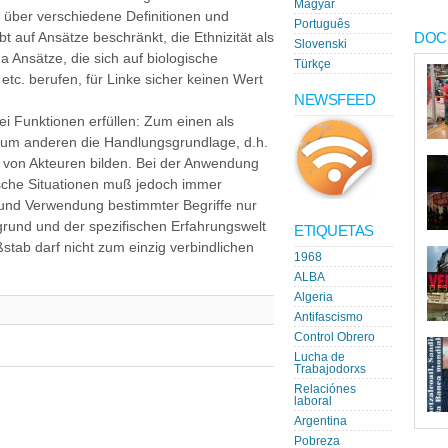
Magyar
k über verschiedene Definitionen und
Português
DOC
bt auf Ansätze beschränkt, die Ethnizität als
Slovenski
 Ansätze, die sich auf biologische
Türkçe
tc. berufen, für Linke sicher keinen Wert
NEWSFEED
 Funktionen erfüllen: Zum einen als
zum anderen die Handlungsgrundlage, d.h.
von Akteuren bilden. Bei der Anwendung
ische Situationen muß jedoch immer
 und Verwendung bestimmter Begriffe nur
grund und der spezifischen Erfahrungswelt
ETIQUETAS
stab darf nicht zum einzig verbindlichen
1968
ALBA
Algeria
Antifascismo
Control Obrero
Lucha de
Trabajodorxs
Relaciónes
laboral
Argentina
Pobreza