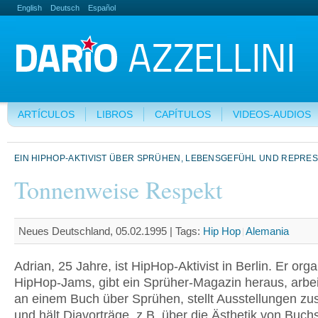
English
Deutsch
Español
ARTÍCULOS
LIBROS
CAPÍTULOS
VIDEOS-AUDIOS
EIN HIPHOP-AKTIVIST ÜBER SPRÜHEN, LEBENSGEFÜHL UND REPRE
Tonnenweise Respekt
Neues Deutschland, 05.02.1995 |
Tags:
Hip Hop
Alemania
Adrian, 25 Jahre, ist HipHop-Aktivist in Berlin. Er orga
HipHop-Jams, gibt ein Sprüher-Magazin heraus, arbei
an einem Buch über Sprühen, stellt Ausstellungen 
und hält Diavorträge, z.B. über die Ästhetik von Buch