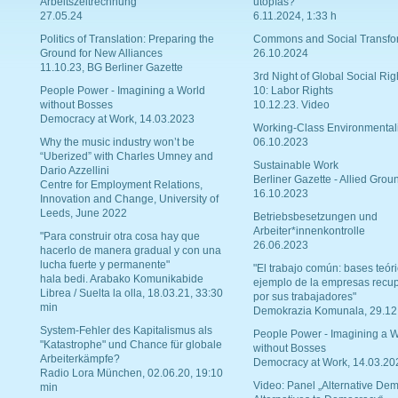
Arbeitszeitrechnung
utopías?
27.05.24
6.11.2024, 1:33 h
Politics of Translation: Preparing the
Commons and Social Transfo
Ground for New Alliances
26.10.2024
11.10.23, BG Berliner Gazette
3rd Night of Global Social Rig
People Power - Imagining a World
10: Labor Rights
without Bosses
10.12.23. Video
Democracy at Work, 14.03.2023
Working-Class Environmental
Why the music industry won’t be
06.10.2023
“Uberized” with Charles Umney and
Sustainable Work
Dario Azzellini
Berliner Gazette - Allied Grou
Centre for Employment Relations,
16.10.2023
Innovation and Change, University of
Leeds, June 2022
Betriebsbesetzungen und
Arbeiter*innenkontrolle
"Para construir otra cosa hay que
26.06.2023
hacerlo de manera gradual y con una
lucha fuerte y permanente"
"El trabajo común: bases teóri
hala bedi. Arabako Komunikabide
ejemplo de la empresas recu
Librea / Suelta la olla, 18.03.21, 33:30
por sus trabajadores"
min
Demokrazia Komunala, 29.12
System-Fehler des Kapitalismus als
People Power - Imagining a W
"Katastrophe" und Chance für globale
without Bosses
Arbeiterkämpfe?
Democracy at Work, 14.03.20
Radio Lora München, 02.06.20, 19:10
Video: Panel „Alternative Dem
min