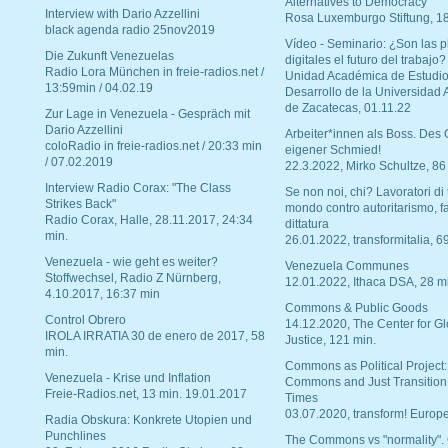
Alternatives to Democracy“
Interview with Dario Azzellini
Rosa Luxemburgo Stiftung, 1
black agenda radio 25nov2019
Vídeo - Seminario: ¿Son las p
Die Zukunft Venezuelas
digitales el futuro del trabajo?
Radio Lora München in freie-radios.net /
Unidad Académica de Estudio
13:59min / 04.02.19
Desarrollo de la Universidad
de Zacatecas, 01.11.22
Zur Lage in Venezuela - Gespräch mit
Dario Azzellini
Arbeiter*innen als Boss. Des
coloRadio in freie-radios.net / 20:33 min
eigener Schmied!
/ 07.02.2019
22.3.2022, Mirko Schultze, 86
Interview Radio Corax: "The Class
Se non noi, chi? Lavoratori di t
Strikes Back"
mondo contro autoritarismo, f
Radio Corax, Halle, 28.11.2017, 24:34
dittatura
min.
26.01.2022, transformitalia, 6
Venezuela - wie geht es weiter?
Venezuela Communes
Stoffwechsel, Radio Z Nürnberg,
12.01.2022, Ithaca DSA, 28 m
4.10.2017, 16:37 min
Commons & Public Goods
Control Obrero
14.12.2020, The Center for Gl
IROLA IRRATIA 30 de enero de 2017, 58
Justice, 121 min.
min.
Commons as Political Project:
Venezuela - Krise und Inflation
Commons and Just Transition
Freie-Radios.net, 13 min. 19.01.2017
Times
03.07.2020, transform! Europe
Radia Obskura: Konkrete Utopien und
Punchlines
The Commons vs "normality".