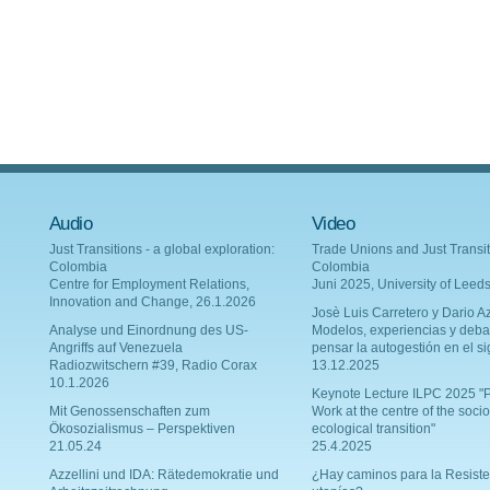
Audio
Video
Just Transitions - a global exploration:
Trade Unions and Just Transit
Colombia
Colombia
Centre for Employment Relations,
Juni 2025, University of Leed
Innovation and Change, 26.1.2026
Josè Luis Carretero y Dario Az
Analyse und Einordnung des US-
Modelos, experiencias y deba
Angriffs auf Venezuela
pensar la autogestión en el si
Radiozwitschern #39, Radio Corax
13.12.2025
10.1.2026
Keynote Lecture ILPC 2025 "P
Mit Genossenschaften zum
Work at the centre of the socio
Ökosozialismus – Perspektiven
ecological transition"
21.05.24
25.4.2025
Azzellini und IDA: Rätedemokratie und
¿Hay caminos para la Resiste