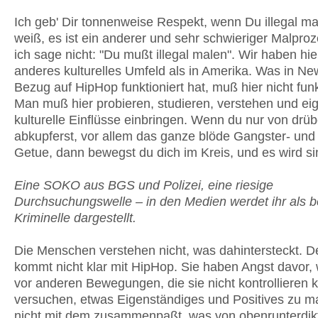
Ich geb' Dir tonnenweise Respekt, wenn Du illegal mal
weiß, es ist ein anderer und sehr schwieriger Malpro
ich sage nicht: "Du mußt illegal malen". Wir haben hie
anderes kulturelles Umfeld als in Amerika. Was in Ne
Bezug auf HipHop funktioniert hat, muß hier nicht funk
Man muß hier probieren, studieren, verstehen und ei
kulturelle Einflüsse einbringen. Wenn du nur von drü
abkupferst, vor allem das ganze blöde Gangster- un
Getue, dann bewegst du dich im Kreis, und es wird si
Eine SOKO aus BGS und Polizei, eine riesige
Durchsuchungswelle – in den Medien werdet ihr als 
Kriminelle dargestellt.
Die Menschen verstehen nicht, was dahintersteckt. D
kommt nicht klar mit HipHop. Sie haben Angst davor,
vor anderen Bewegungen, die sie nicht kontrollieren 
versuchen, etwas Eigenständiges und Positives zu 
nicht mit dem zusammenpaßt, was von obenrunterdikti