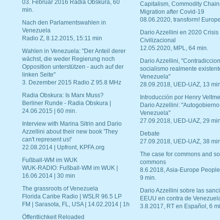
03. Februar 2016 Radia Obskura, 60
Capitalism, Commodity Chain
min.
Migration after Covid-19
08.06.2020, transform! Europe
Nach den Parlamentswahlen in
Venezuela
Dario Azzellini en 2020 Crisis
Radio Z, 8.12.2015, 15:11 min
Civilizacional
12.05.2020, MPL, 64 min.
Wahlen in Venezuela: "Der Anteil derer
wächst, die weder Regierung noch
Dario Azzellini, "Contradiccio
Opposition unterstützen - auch auf der
socialismo realmente existent
linken Seite"
Venezuela"
3. Dezember 2015 Radio Z 95.8 MHz
28.09.2018, UED-UAZ, 13 min
Radia Obskura: Is Marx Muss?
Introducción por Henry Veltme
Berliner Runde - Radia Obskura |
Dario Azzellini: "Autogobierno
24.06.2015 | 60 min.
Venezuela"
27.09.2018, UED-UAZ, 29 min
Interview with Marina Sitrin and Dario
Azzellini about their new book 'They
Debate
can't represent us!'
27.09.2018, UED-UAZ, 38 min
22.08.2014 | Upfront, KPFA.org
The case for commons and so
Fußball-WM im WUK
commons
WUK-RADIO: Fußball-WM im WUK |
8.6.2018, Asia-Europe People
16.06.2014 | 30 min
9 min.
The grassroots of Venezuela
Dario Azzellini sobre las san
Florida Caribe Radio | WSLR 96.5 LP
EEUU en contra de Venezuel
FM | Sarasota, FL, USA | 14.02.2014 | 1h
3.8.2017, RT en Español, 6 mi
Öffentlichkeit Reloaded