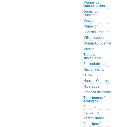
Medios de
comunicación
Derechos
Humanos
México
Migración
Fuerzas Armadas
Militarización
Mumia Abu-Jamal
Musica
Trabajo
sustentable
Sustentabilidad
Nacionalismo
OTAN
Nuevas Guerras
Nicaragua
Àmerica del Norte
Transformación
ecológica
Panama
Pandemía
Paramilitares
Participación