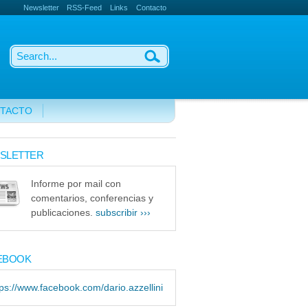
Newsletter
RSS-Feed
Links
Contacto
TACTO
SLETTER
Informe por mail con
comentarios, conferencias y
publicaciones.
subscribir ›››
EBOOK
tps://www.facebook.com/dario.azzellini