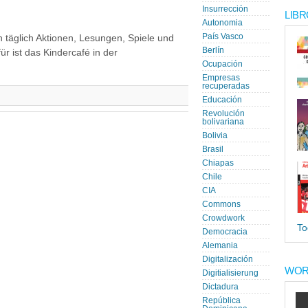
Insurrección
LIBR
Autonomia
País Vasco
n täglich Aktionen, Lesungen, Spiele und
Berlín
für ist das Kindercafé in der
Ocupación
Empresas
recuperadas
Educación
Revolución
bolivariana
Bolivia
Brasil
Chiapas
Chile
CIA
Commons
Crowdwork
To
Democracia
Alemania
Digitalización
WOR
Digitialisierung
Dictadura
República