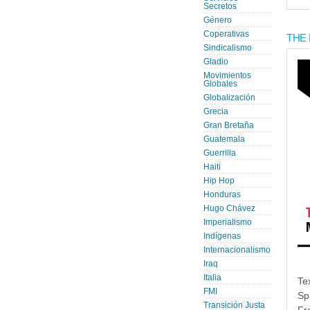
Secretos
Género
Coperativas
THE 
Sindicalismo
Gladio
Movimientos
Globales
Globalización
Grecia
Gran Bretaña
Guatemala
Guerrilla
Haiti
Hip Hop
Honduras
Hugo Chávez
Imperialismo
Indígenas
Internacionalismo
Iraq
Italia
Te
FMI
Sp
Transición Justa