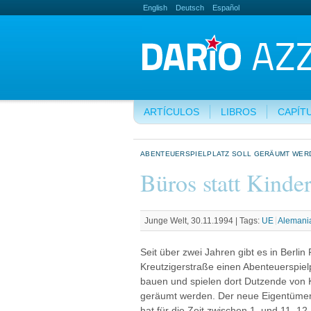
English
Deutsch
Español
ARTÍCULOS
LIBROS
CAPÍT
ABENTEUERSPIELPLATZ SOLL GERÄUMT WER
Büros statt Kinde
Junge Welt, 30.11.1994 |
Tags:
UE
Alemani
Seit über zwei Jahren gibt es in Berli
Kreutzigerstraße einen Abenteuerspielp
bauen und spielen dort Dutzende von K
geräumt werden. Der neue Eigentümer
hat für die Zeit zwischen 1. und 11. 1