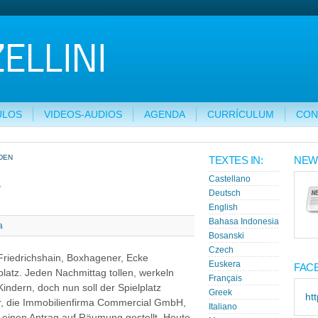
ULOS
VIDEOS-AUDIOS
AGENDA
CURRÍCULUM
CON
DEN
TEXTES IN:
NEW
r
Castellano
Deutsch
English
Bahasa Indonesia
a
Bosanski
Czech
n Friedrichshain, Boxhagener, Ecke
Euskera
FAC
latz. Jeden Nachmittag tollen, werkeln
Français
indern, doch nun soll der Spielplatz
Greek
ht
, die Immobilienfirma Commercial GmbH,
Italiano
2. einen Antrag auf Räumung gestellt. Heute