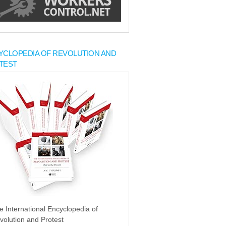
YCLOPEDIA OF REVOLUTION AND
TEST
e International Encyclopedia of
volution and Protest