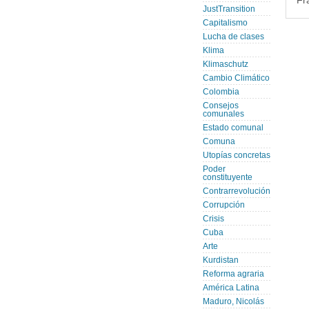
Fr
JustTransition
Capitalismo
Lucha de clases
Klima
Klimaschutz
Cambio Climático
Colombia
Consejos
comunales
Estado comunal
Comuna
Utopías concretas
Poder
constituyente
Contrarrevolución
Corrupción
Crisis
Cuba
Arte
Kurdistan
Reforma agraria
América Latina
Maduro, Nicolás