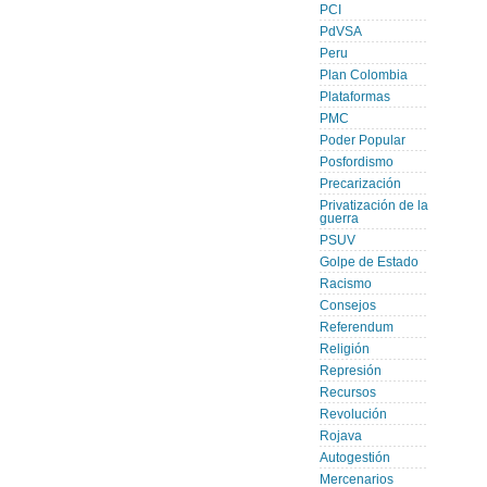
PCI
PdVSA
Peru
Plan Colombia
Plataformas
PMC
Poder Popular
Posfordismo
Precarización
Privatización de la
guerra
PSUV
Golpe de Estado
Racismo
Consejos
Referendum
Religión
Represión
Recursos
Revolución
Rojava
Autogestión
Mercenarios