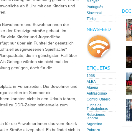
Magyar
twortliche ab 8 Uhr mit den Kindern und
Português
DOC
ren.
Slovenski
Türkçe
en Bewohnern und Bewohnerinnen der
NEWSFEED
er der Kreutzigerstraße gebaut. Im
 für viele Kinder und Jugendliche
fügt nur über ein Fünftel der gesetzlich
offiziell ausgewiesenen Spielfläche“
lanquadrate, die im günstigsten Fall über
. Als Gehege würden sie nicht mal den
ETIQUETAS
altung genügen, doch für die
.
1968
ALBA
elplatz in Ferienzeiten. Die Bewohner und
Algeria
rganisierten im Sommer ein
Antifascismo
Ihnen konnten nicht in den Urlaub fahren,
Control Obrero
dtteil zu DDR-Zeiten mittlerweile zum
Lucha de
Trabajodorxs
Relaciónes
laboral
och für die AnwohnerInnen das vom Bezirk
Argentina
ler Straße akzeptabel: Es befindet sich in
Pobreza