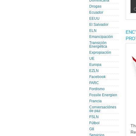
Dominicana
Drogas
Ecuador
EEUU
El Salvador
ELN
ENC
Emancipación
PRO
Transición
Energética
Expropiación
UE
Europa
EZLN
Facebook
FARC
Fordismo
Fossile Energien
Francia
Conversaciónes
de paz
FSLN
Fútbol
Th
G8
Re
Servicios