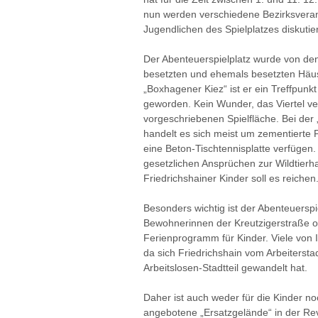
nun werden verschiedene Bezirksveran
Jugendlichen des Spielplatzes diskutie
Der Abenteuerspielplatz wurde von d
besetzten und ehemals besetzten Häus
„Boxhagener Kiez“ ist er ein Treffpunkt
geworden. Kein Wunder, das Viertel ver
vorgeschriebenen Spielfläche. Bei der „
handelt es sich meist um zementierte P
eine Beton-Tischtennisplatte verfügen
gesetzlichen Ansprüchen zur Wildtierh
Friedrichshainer Kinder soll es reichen
Besonders wichtig ist der Abenteuerspi
Bewohnerinnen der Kreutzigerstraße o
Ferienprogramm für Kinder. Viele von 
da sich Friedrichshain vom Arbeitersta
Arbeitslosen-Stadtteil gewandelt hat.
Daher ist auch weder für die Kinder n
angebotene „Ersatzgelände“ in der Reva