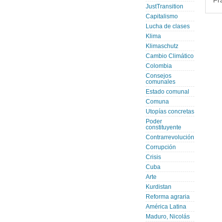
Fr
JustTransition
Capitalismo
Lucha de clases
Klima
Klimaschutz
Cambio Climático
Colombia
Consejos
comunales
Estado comunal
Comuna
Utopías concretas
Poder
constituyente
Contrarrevolución
Corrupción
Crisis
Cuba
Arte
Kurdistan
Reforma agraria
América Latina
Maduro, Nicolás