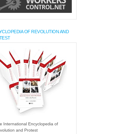
YCLOPEDIA OF REVOLUTION AND
TEST
e International Encyclopedia of
volution and Protest