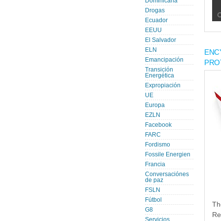
Dominicana
Drogas
Ecuador
EEUU
El Salvador
ELN
ENC
Emancipación
PRO
Transición
Energética
Expropiación
UE
Europa
EZLN
Facebook
FARC
Fordismo
Fossile Energien
Francia
Conversaciónes
de paz
FSLN
Fútbol
Th
G8
Re
Servicios