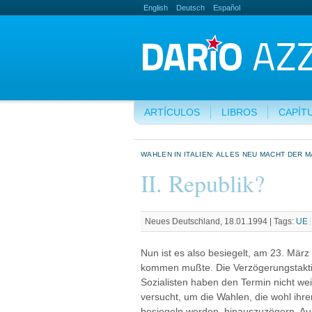
English
Deutsch
Español
ARTÍCULOS
LIBROS
CAPÍT
WAHLEN IN ITALIEN: ALLES NEU MACHT DER MÄ
II. Republik?
Neues Deutschland, 18.01.1994 |
Tags:
UE
Nun ist es also besiegelt, am 23. März 
kommen mußte. Die Verzögerungstakti
Sozialisten haben den Termin nicht wei
versucht, um die Wahlen, die wohl ihr
besiegeln werden, hinauszuzögern. Auc