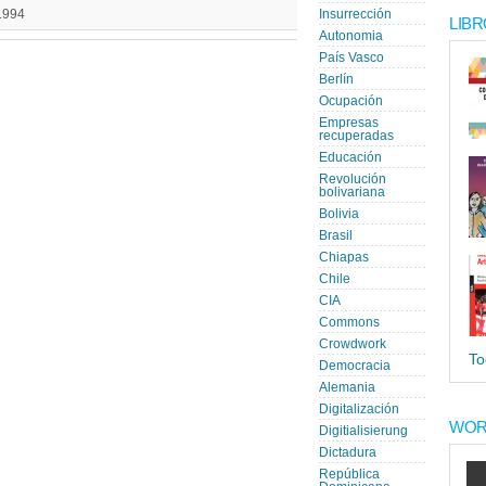
.1994
Insurrección
LIBR
Autonomia
País Vasco
Berlín
Ocupación
Empresas
recuperadas
Educación
Revolución
bolivariana
Bolivia
Brasil
Chiapas
Chile
CIA
Commons
Crowdwork
To
Democracia
Alemania
Digitalización
WOR
Digitialisierung
Dictadura
República