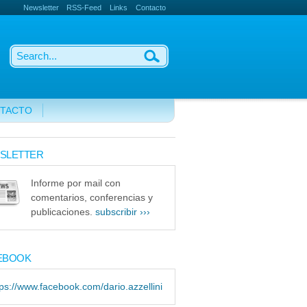
Newsletter
RSS-Feed
Links
Contacto
TACTO
SLETTER
Informe por mail con
comentarios, conferencias y
publicaciones.
subscribir ›››
EBOOK
tps://www.facebook.com/dario.azzellini