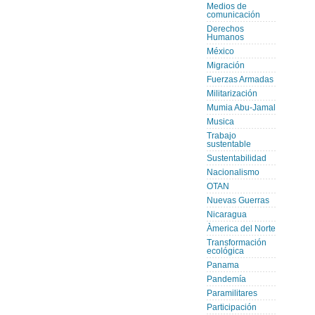
Medios de
comunicación
Derechos
Humanos
México
Migración
Fuerzas Armadas
Militarización
Mumia Abu-Jamal
Musica
Trabajo
sustentable
Sustentabilidad
Nacionalismo
OTAN
Nuevas Guerras
Nicaragua
Àmerica del Norte
Transformación
ecológica
Panama
Pandemía
Paramilitares
Participación