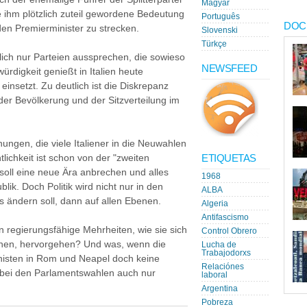
Magyar
ie ihm plötzlich zuteil gewordene Bedeutung
Português
DOC
en Premierminister zu strecken.
Slovenski
Türkçe
ich nur Parteien aussprechen, die sowieso
NEWSFEED
ürdigkeit genießt in Italien heute
insetzt. Zu deutlich ist die Diskrepanz
der Bevölkerung und der Sitzverteilung im
nungen, die viele Italiener in die Neuwahlen
ETIQUETAS
tlichkeit ist schon von der "zweiten
oll eine neue Ära anbrechen und alles
1968
lik. Doch Politik wird nicht nur in den
ALBA
 ändern soll, dann auf allen Ebenen.
Algeria
Antifascismo
 regierungsfähige Mehrheiten, wie sie sich
Control Obrero
schen, hervorgehen? Und was, wenn die
Lucha de
Trabajodorxs
histen in Rom und Neapel doch keine
Relaciónes
 bei den Parlamentswahlen auch nur
laboral
Argentina
Pobreza