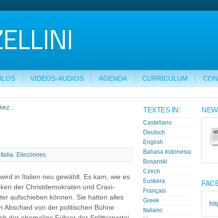
ULOS
VIDEOS-AUDIOS
AGENDA
CURRÍCULUM
CON
RZ...
TEXTES IN:
NEW
Castellano
Deutsch
English
Bahasa Indonesia
Italia
Elecciones
Bosanski
Czech
wird in Italien neu gewählt. Es kam, wie es
Euskera
FAC
ken der Christdemokraten und Craxi-
Français
ter aufschieben können. Sie hatten alles
Greek
ht
en Abschied von der politischen Bühne
Italiano
h der ehemalige Führer der Splitterpartei