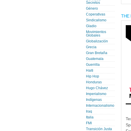
Secretos
Género
Coperativas
THE 
Sindicalismo
Gladio
Movimientos
Globales
Globalización
Grecia
Gran Bretaña
Guatemala
Guerrilla
Haiti
Hip Hop
Honduras
Hugo Chávez
Imperialismo
Indígenas
Internacionalismo
Iraq
Italia
Te
FMI
Sp
Transición Justa