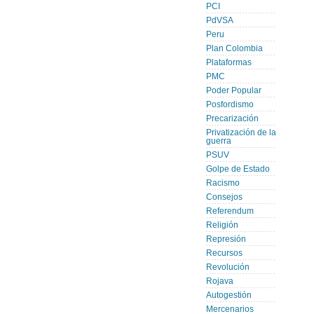
PCI
PdVSA
Peru
Plan Colombia
Plataformas
PMC
Poder Popular
Posfordismo
Precarización
Privatización de la
guerra
PSUV
Golpe de Estado
Racismo
Consejos
Referendum
Religión
Represión
Recursos
Revolución
Rojava
Autogestión
Mercenarios