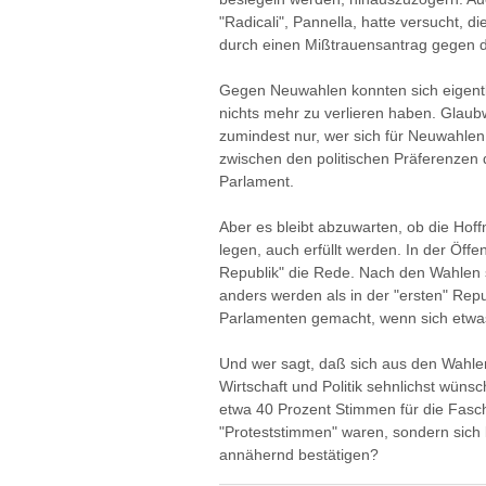
"Radicali", Pannella, hatte versucht, d
durch einen Mißtrauensantrag gegen d
Gegen Neuwahlen konnten sich eigentl
nichts mehr zu verlieren haben. Glaubw
zumindest nur, wer sich für Neuwahlen e
zwischen den politischen Präferenzen 
Parlament.
Aber es bleibt abzuwarten, ob die Hoff
legen, auch erfüllt werden. In der Öffen
Republik" die Rede. Nach den Wahlen s
anders werden als in der "ersten" Repub
Parlamenten gemacht, wenn sich etwas
Und wer sagt, daß sich aus den Wahlen
Wirtschaft und Politik sehnlichst wün
etwa 40 Prozent Stimmen für die Fasc
"Proteststimmen" waren, sondern sich
annähernd bestätigen?