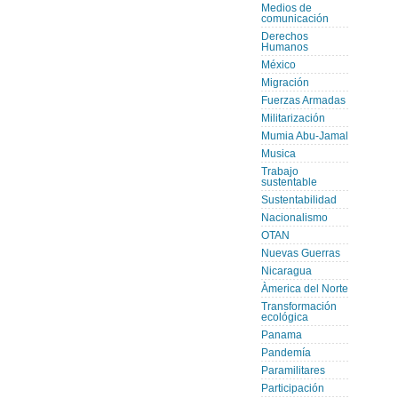
Medios de
comunicación
Derechos
Humanos
México
Migración
Fuerzas Armadas
Militarización
Mumia Abu-Jamal
Musica
Trabajo
sustentable
Sustentabilidad
Nacionalismo
OTAN
Nuevas Guerras
Nicaragua
Àmerica del Norte
Transformación
ecológica
Panama
Pandemía
Paramilitares
Participación