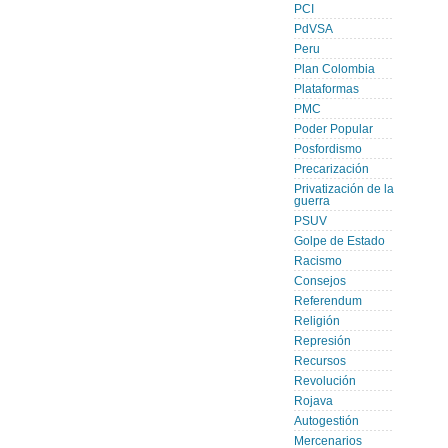
PCI
PdVSA
Peru
Plan Colombia
Plataformas
PMC
Poder Popular
Posfordismo
Precarización
Privatización de la
guerra
PSUV
Golpe de Estado
Racismo
Consejos
Referendum
Religión
Represión
Recursos
Revolución
Rojava
Autogestión
Mercenarios