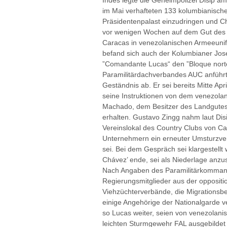
Indes legte die Geheimpolizei Disip am 
im Mai verhafteten 133 kolumbianischen
Präsidentenpalast einzudringen und Ch
vor wenigen Wochen auf dem Gut des 
Caracas in venezolanischen Armeeuni
befand sich auch der Kolumbianer Jos
”Comandante Lucas“ den ”Bloque nort
Paramilitärdachverbandes AUC anführt. 
Geständnis ab. Er sei bereits Mitte Ap
seine Instruktionen von dem venezol
Machado, dem Besitzer des Landgutes 
erhalten. Gustavo Zingg nahm laut Dis
Vereinslokal des Country Clubs von Car
Unternehmern ein erneuter Umsturzv
sei. Bei dem Gespräch sei klargestellt 
Chávez’ ende, sei als Niederlage anzu
Nach Angaben des Paramilitärkommand
Regierungsmitglieder aus der oppositio
Viehzüchterverbände, die Migrationsb
einige Angehörige der Nationalgarde ve
so Lucas weiter, seien von venezolan
leichten Sturmgewehr FAL ausgebildet