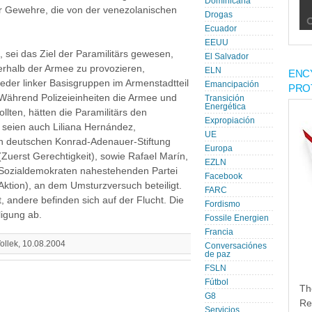
Dominicana
er Gewehre, die von der venezolanischen
Drogas
Ecuador
EEUU
, sei das Ziel der Paramilitärs gewesen,
El Salvador
rhalb der Armee zu provozieren,
ELN
ENC
eder linker Basisgruppen im Armenstadtteil
Emancipación
PRO
 Während Polizeieinheiten die Armee und
Transición
Energética
llten, hätten die Paramilitärs den
Expropiación
p seien auch Liliana Hernández,
UE
n deutschen Konrad-Adenauer-Stiftung
Europa
 (Zuerst Gerechtigkeit), sowie Rafael Marín,
EZLN
 Sozialdemokraten nahestehenden Partei
Facebook
ktion), an dem Umsturzversuch beteiligt.
FARC
 andere befinden sich auf der Flucht. Die
Fordismo
iligung ab.
Fossile Energien
Francia
Vollek, 10.08.2004
Conversaciónes
de paz
FSLN
Fútbol
Th
G8
Re
Servicios