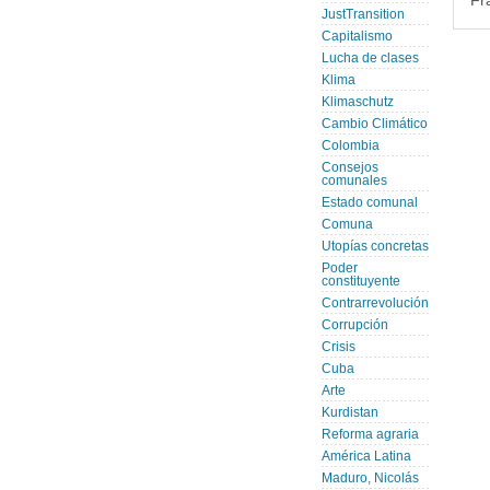
Fr
JustTransition
Capitalismo
Lucha de clases
Klima
Klimaschutz
Cambio Climático
Colombia
Consejos
comunales
Estado comunal
Comuna
Utopías concretas
Poder
constituyente
Contrarrevolución
Corrupción
Crisis
Cuba
Arte
Kurdistan
Reforma agraria
América Latina
Maduro, Nicolás