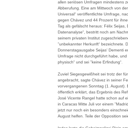
allen seriösen Umfragen mindestens z
Abberufung. Eine am Mittwoch von der 
Universal“ veröffentlichte Umfrage, na
gegen Chávez und 44 Prozent für ihnen
Tag als gefälscht heraus: Félix Seijas, 
Datenanalyse“, bestritt noch am Nachmi
seinem privaten Institut zugeschrieben
”unbekannter Herkunft“ bezeichnete. Der
Donnerstagausgabe Seijas‘ Dementi en
Umfrage nicht durchgeführt habe, und d
physisch“ und sei ”keine Erfindung“.
Zuviel Siegesgewißheit sei trotz der f
angebracht, sagte Chávez in seiner F
vorvergangenen Sonntag (1. August). B
öffentlich erklärt, das Ergebnis des R
José Vicente Rangel hatte schon auf
in Caracas Mitte Juli vor einem ”Madri
jetzt nur noch ein besonders einschne
August helfen. Teile der Opposition sei