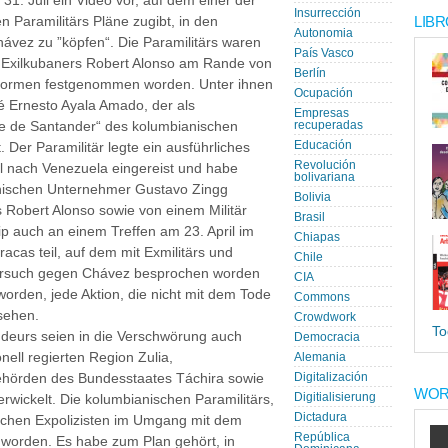
31. Juli ein Video vor, auf dem einer der
Insurrección
LIBR
 Paramilitärs Pläne zugibt, in den
Autonomia
ávez zu ”köpfen“. Die Paramilitärs waren
País Vasco
Exilkubaners Robert Alonso am Rande von
Berlín
formen festgenommen worden. Unter ihnen
Ocupación
é Ernesto Ayala Amado, der als
Empresas
e de Santander“ des kolumbianischen
recuperadas
Educación
Der Paramilitär legte ein ausführliches
Revolución
ril nach Venezuela eingereist und habe
bolivariana
anischen Unternehmer Gustavo Zingg
Bolivia
Robert Alonso sowie von einem Militär
Brasil
ip auch an einem Treffen am 23. April im
Chiapas
acas teil, auf dem mit Exmilitärs und
Chile
ersuch gegen Chávez besprochen worden
CIA
worden, jede Aktion, die nicht mit dem Tode
Commons
sehen.
Crowdwork
To
eurs seien in die Verschwörung auch
Democracia
nell regierten Region Zulia,
Alemania
ehörden des Bundesstaates Táchira sowie
Digitalización
WOR
Digitialisierung
rwickelt. Die kolumbianischen Paramilitärs,
Dictadura
ischen Expolizisten im Umgang mit dem
República
 worden. Es habe zum Plan gehört, in