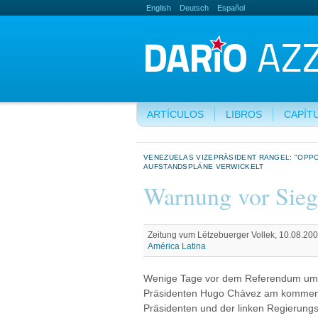
English
Deutsch
Español
ARTÍCULOS
LIBROS
CAPÍT
VENEZUELAS VIZEPRÄSIDENT RANGEL: "OPPO
AUFSTANDSPLÄNE VERWICKELT
Warnung vor Sieg
Zeitung vum Lëtzebuerger Vollek, 10.08.200
América Latina
Wenige Tage vor dem Referendum um 
Präsidenten Hugo Chávez am kommend
Präsidenten und der linken Regierungs