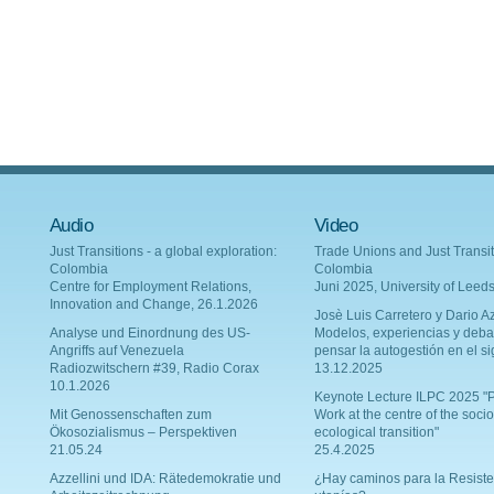
Audio
Video
Just Transitions - a global exploration:
Trade Unions and Just Transit
Colombia
Colombia
Centre for Employment Relations,
Juni 2025, University of Leed
Innovation and Change, 26.1.2026
Josè Luis Carretero y Dario Az
Analyse und Einordnung des US-
Modelos, experiencias y deba
Angriffs auf Venezuela
pensar la autogestión en el si
Radiozwitschern #39, Radio Corax
13.12.2025
10.1.2026
Keynote Lecture ILPC 2025 "P
Mit Genossenschaften zum
Work at the centre of the socio
Ökosozialismus – Perspektiven
ecological transition"
21.05.24
25.4.2025
Azzellini und IDA: Rätedemokratie und
¿Hay caminos para la Resiste