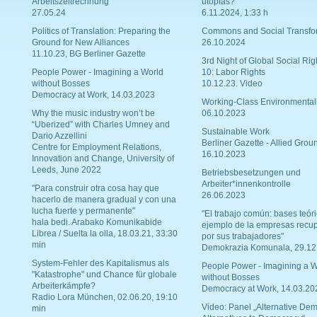
Arbeitszeitrechnung
utopías?
27.05.24
6.11.2024, 1:33 h
Politics of Translation: Preparing the
Commons and Social Transfo
Ground for New Alliances
26.10.2024
11.10.23, BG Berliner Gazette
3rd Night of Global Social Rig
People Power - Imagining a World
10: Labor Rights
without Bosses
10.12.23. Video
Democracy at Work, 14.03.2023
Working-Class Environmental
Why the music industry won’t be
06.10.2023
“Uberized” with Charles Umney and
Sustainable Work
Dario Azzellini
Berliner Gazette - Allied Grou
Centre for Employment Relations,
16.10.2023
Innovation and Change, University of
Leeds, June 2022
Betriebsbesetzungen und
Arbeiter*innenkontrolle
"Para construir otra cosa hay que
26.06.2023
hacerlo de manera gradual y con una
lucha fuerte y permanente"
"El trabajo común: bases teóri
hala bedi. Arabako Komunikabide
ejemplo de la empresas recu
Librea / Suelta la olla, 18.03.21, 33:30
por sus trabajadores"
min
Demokrazia Komunala, 29.12
System-Fehler des Kapitalismus als
People Power - Imagining a W
"Katastrophe" und Chance für globale
without Bosses
Arbeiterkämpfe?
Democracy at Work, 14.03.20
Radio Lora München, 02.06.20, 19:10
Video: Panel „Alternative Dem
min