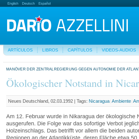
English
Deutsch
Español
ARTÍCULOS
LIBROS
CAPÍTULOS
VIDEOS-AUDIOS
MANÖVER DER ZENTRALREGIERUNG GEGEN AUTONOMIE DER ATLAN
Ökologischer Notstand in Nica
Neues Deutschland, 02.03.1992 |
Tags:
Nicaragua
Ambiente
Am
Am 12. Februar wurde in Nikaragua der ökologische 
ausgerufen. Die Folge war das sofortige Verbot jeglic
Holzeinschlags. Das betrifft vor allem die beiden au
Regionen an der Atlantikküste, deren Fläche etwa 50