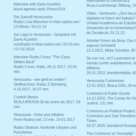
Alternatives to Democracy“
Interview with Dario Azzellini
Rosa Luxemburgo Stiftung, 1
black agenda radio 25nov2019
Vídeo - Seminario: ¿Son las p
Die Zukunft Venezuelas
digitales el futuro del trabajo?
Radio Lora München in freie-radios.net /
Unidad Académica de Estudio
13:59min / 04.02.19
Desarrollo de la Universidad
de Zacatecas, 01.11.22
Zur Lage in Venezuela - Gespräch mit
Dario Azzellini
Arbeiter*innen als Boss. Des
coloRadio in freie-radios.net / 20:33 min
eigener Schmied!
/ 07.02.2019
22.3.2022, Mirko Schultze, 86
Interview Radio Corax: "The Class
Se non noi, chi? Lavoratori di t
Strikes Back"
mondo contro autoritarismo, f
Radio Corax, Halle, 28.11.2017, 24:34
dittatura
min.
26.01.2022, transformitalia, 6
Venezuela - wie geht es weiter?
Venezuela Communes
Stoffwechsel, Radio Z Nürnberg,
12.01.2022, Ithaca DSA, 28 m
4.10.2017, 16:37 min
Commons & Public Goods
Control Obrero
14.12.2020, The Center for Gl
IROLA IRRATIA 30 de enero de 2017, 58
Justice, 121 min.
min.
Commons as Political Project:
Venezuela - Krise und Inflation
Commons and Just Transition
Freie-Radios.net, 13 min. 19.01.2017
Times
03.07.2020, transform! Europe
Radia Obskura: Konkrete Utopien und
Punchlines
The Commons vs "normality".