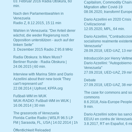
03. Februar 2016 Radia Obskura, 60
Capitalism, Commodity Chain
min.
Migration after Covid-19
08.06.2020, transform! Europe
Nach den Parlamentswahlen in
Venezuela
Dario Azzellini en 2020 Crisis
Radio Z, 8.12.2015, 15:11 min
Civilizacional
12.05.2020, MPL, 64 min.
Wahlen in Venezuela: "Der Anteil derer
wächst, die weder Regierung noch
Dario Azzellini, "Contradiccio
Opposition unterstützen - auch auf der
socialismo realmente existent
linken Seite"
Venezuela"
3. Dezember 2015 Radio Z 95.8 MHz
28.09.2018, UED-UAZ, 13 min
Radia Obskura: Is Marx Muss?
Introducción por Henry Veltme
Berliner Runde - Radia Obskura |
Dario Azzellini: "Autogobierno
24.06.2015 | 60 min.
Venezuela"
27.09.2018, UED-UAZ, 29 min
Interview with Marina Sitrin and Dario
Azzellini about their new book 'They
Debate
can't represent us!'
27.09.2018, UED-UAZ, 38 min
22.08.2014 | Upfront, KPFA.org
The case for commons and so
Fußball-WM im WUK
commons
WUK-RADIO: Fußball-WM im WUK |
8.6.2018, Asia-Europe People
16.06.2014 | 30 min
9 min.
The grassroots of Venezuela
Dario Azzellini sobre las san
Florida Caribe Radio | WSLR 96.5 LP
EEUU en contra de Venezuel
FM | Sarasota, FL, USA | 14.02.2014 | 1h
3.8.2017, RT en Español, 6 mi
Öffentlichkeit Reloaded