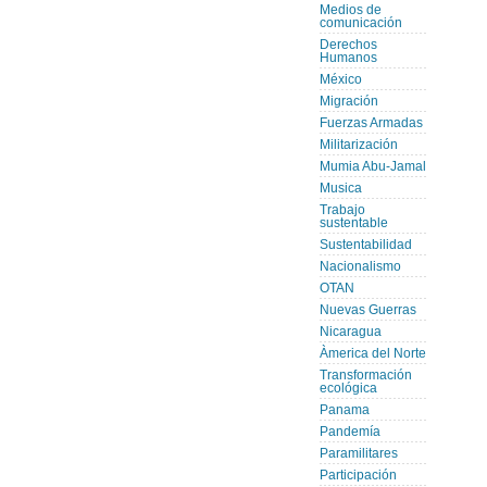
Medios de
comunicación
Derechos
Humanos
México
Migración
Fuerzas Armadas
Militarización
Mumia Abu-Jamal
Musica
Trabajo
sustentable
Sustentabilidad
Nacionalismo
OTAN
Nuevas Guerras
Nicaragua
Àmerica del Norte
Transformación
ecológica
Panama
Pandemía
Paramilitares
Participación