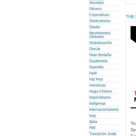
Secretos
Género
Coperativas
THE 
Sindicalismo
Gladio
Movimientos
Globales
Globalización
Grecia
Gran Bretaña
Guatemala
Guerrilla
Haiti
Hip Hop
Honduras
Hugo Chávez
Imperialismo
Indígenas
Internacionalismo
Iraq
Italia
Te
FMI
Sp
Transición Justa