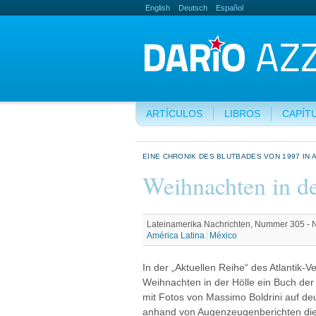
English
Deutsch
Español
ARTÍCULOS
LIBROS
CAPÍT
EINE CHRONIK DES BLUTBADES VON 1997 IN 
Weihnachten in de
Lateinamerika Nachrichten, Nummer 305 -
América Latina
México
In der „Aktuellen Reihe“ des Atlantik-Ve
Weihnachten in der Hölle ein Buch der
mit Fotos von Massimo Boldrini auf de
anhand von Augenzeugenberichten die