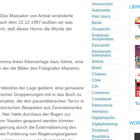
Insurrección
LIBR
Autonomia
: Das Massaker von Acteal veränderte
País Vasco
ach dem 22.12.1997 wußten wir was
Berlín
auch, daß dieser Horror die Würde der
Ocupación
Empresas
recuperadas
Educación
Revolución
bolivariana
mma linker Kleinverlage dazu führte, eine
Bolivia
r der die Bilder des Fotografen Massimo
Brasil
Chiapas
Chile
CIA
rständnis der Lage gedient, eine genauere
Commons
rischer Gruppierungen mit in das Buch zu
Crowdwork
ätze, die den paramilitärischen Terror in
To
Democracia
historischen Beispielen aus Zentralamerika
Alemania
n. Hier hätte durchaus der Bogen zur
Digitalización
chen Staaten gespannt werden können:
WOR
Digitialisierung
gierung durch die Externalisierung des
Dictadura
tiven Forderung von Regierungsorganen
República