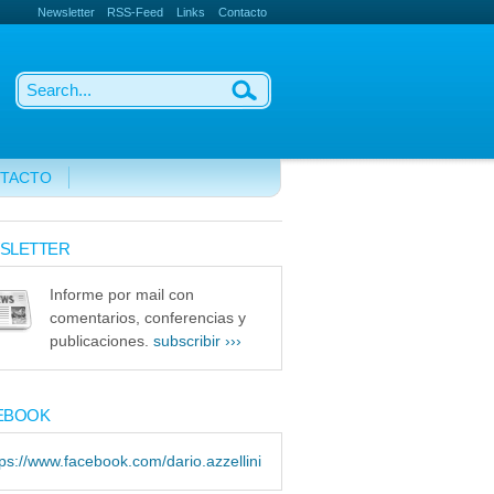
Newsletter
RSS-Feed
Links
Contacto
TACTO
SLETTER
Informe por mail con
comentarios, conferencias y
publicaciones.
subscribir ›››
EBOOK
tps://www.facebook.com/dario.azzellini