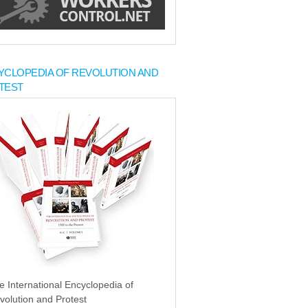
YCLOPEDIA OF REVOLUTION AND
TEST
e International Encyclopedia of
volution and Protest