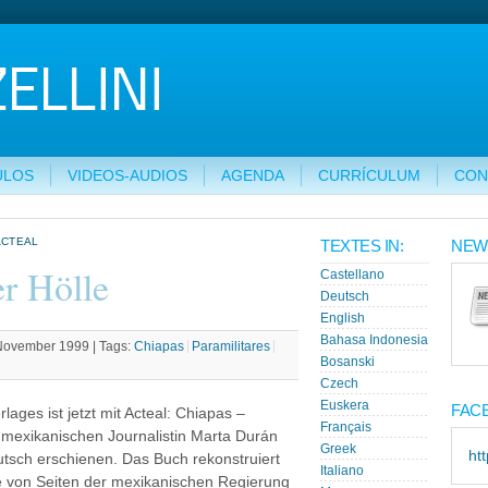
ULOS
VIDEOS-AUDIOS
AGENDA
CURRÍCULUM
CON
ACTEAL
TEXTES IN:
NEW
r Hölle
Castellano
Deutsch
English
Bahasa Indonesia
 November 1999 |
Tags:
Chiapas
Paramilitares
Bosanski
Czech
Euskera
FAC
rlages ist jetzt mit Acteal: Chiapas –
Français
 mexikanischen Journalistin Marta Durán
Greek
ht
utsch erschienen. Das Buch rekonstruiert
Italiano
 von Seiten der mexikanischen Regierung