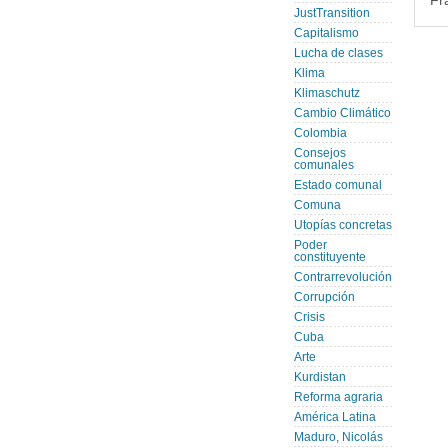
Fr
JustTransition
Capitalismo
Lucha de clases
Klima
Klimaschutz
Cambio Climático
Colombia
Consejos
comunales
Estado comunal
Comuna
Utopías concretas
Poder
constituyente
Contrarrevolución
Corrupción
Crisis
Cuba
Arte
Kurdistan
Reforma agraria
América Latina
Maduro, Nicolás