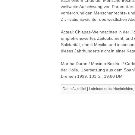
nach einem Ende der Menschenrechtsve
weltweite Aufschwung von Paramilitä
vordergründigen Menschenrechts- und
Zivilisationswächter des westlichen Ab
Acteal: Chiapas-Weihnachten in der Hö
empfehlenswertes Zeitdokument, und es
Solidarität, damit Mexiko und insbes
dieses Jahrhunderts nicht in einer Ka
Martha Duran / Masimo Boldrini / Carl
der Hölle. Übersetzung aus dem Spanis
Bremen 1999, 103 S., 19,80 DM
Dario Azzellini | Lateinamerika Nachricht