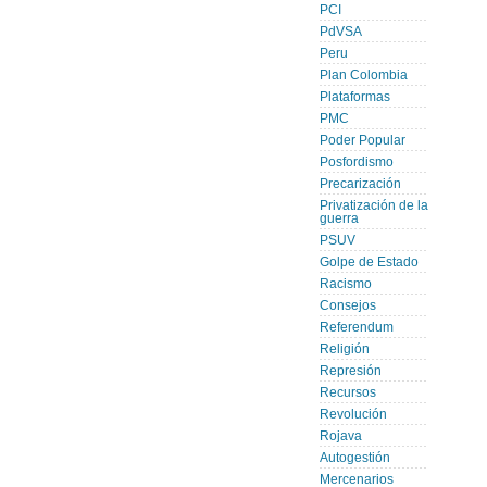
PCI
PdVSA
Peru
Plan Colombia
Plataformas
PMC
Poder Popular
Posfordismo
Precarización
Privatización de la
guerra
PSUV
Golpe de Estado
Racismo
Consejos
Referendum
Religión
Represión
Recursos
Revolución
Rojava
Autogestión
Mercenarios