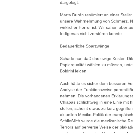
dargelegt.
Marta Durán resümiert an einer Stelle
unsere Wahrnehmung von Schmerz. N
wirklicher Horror ist. Wir sahen aber 
Indígenas nicht zerstören konnte.
Bedauerliche Sparzwänge
Schade nur, daß das ewige Kosten-Dile
Papierqualität wählen zu müssen, unte
Boldrini leiden.
Auch hätte es sicher dem besseren Ve
Analyse der Funktionsweise paramilitä
nehmen. Die vorhandenen Erklärungsans
Chiapas schlichtweg in eine Linie mit 
stellen, scheint etwas zu kurz gegriffe
aktuellen Mexiko-Politik der europäis
Schließlich wurde die mexikanische Re
Terrors auf perverse Weise der plaka