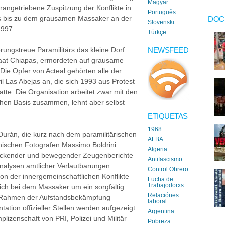
Magyar
rangetriebene Zuspitzung der Konflikte in
Português
as bis zu dem grausamen Massaker an der
DOC
Slovenski
1997.
Türkçe
NEWSFEED
ungstreue Paramilitärs das kleine Dorf
aat Chiapas, ermordeten auf grausame
ie Opfer von Acteal gehörten alle der
l Las Abejas an, die sich 1993 aus Protest
tte. Die Organisation arbeitet zwar mit den
hen Basis zusammen, lehnt aber selbst
ETIQUETAS
1968
Durán, die kurz nach dem paramilitärischen
ALBA
enischen Fotografen Massimo Boldrini
Algeria
ruckender und bewegender Zeugenberichte
Antifascismo
nalysen amtlicher Verlautbarungen
Control Obrero
ion der innergemeinschaftlichen Konflikte
Lucha de
Trabajodorxs
sich bei dem Massaker um ein sorgfältig
Relaciónes
m Rahmen der Aufstandsbekämpfung
laboral
ation offizieller Stellen werden aufgezeigt
Argentina
lizenschaft von PRI, Polizei und Militär
Pobreza