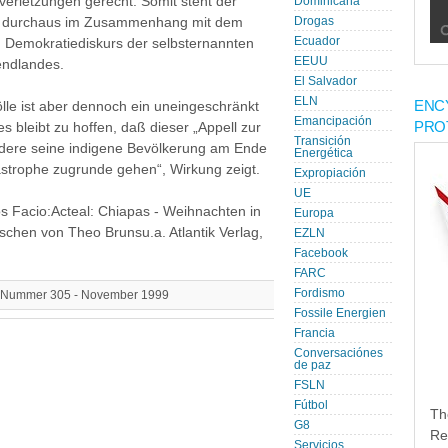
rletzungen gerecht. Somit steht der
Dominicana
rs durchaus im Zusammenhang mit dem
Drogas
Ecuador
 Demokratiediskurs der selbsternannten
EEUU
endlandes.
El Salvador
ELN
ENC
lle ist aber dennoch ein uneingeschränkt
Emancipación
PRO
 bleibt zu hoffen, daß dieser „Appell zur
Transición
ondere seine indigene Bevölkerung am Ende
Energética
tastrophe zugrunde gehen“, Wirkung zeigt.
Expropiación
UE
os Facio:Acteal: Chiapas - Weihnachten in
Europa
chen von Theo Brunsu.a. Atlantik Verlag,
EZLN
Facebook
FARC
Fordismo
en, Nummer 305 - November 1999
Fossile Energien
Francia
Conversaciónes
de paz
FSLN
Fútbol
Th
G8
Re
Servicios