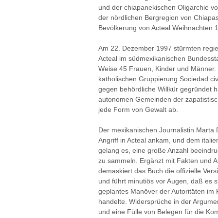
und der chiapane­kischen Oligarchie vo
der nördlichen Bergregion von Chiap
Bevölkerung von Acteal Weihnachten 
Am 22. Dezember 1997 stürmten regier
Acteal im südmexikanischen Bundesst
Weise 45 Frauen, Kinder und Männer. D
katholischen Gruppierung Sociedad civi
gegen behördliche Willkür gegründet ha
autonomen Gemeinden der zapatistisc
jede Form von Gewalt ab.
Der mexikanischen Journalistin Marta 
Angriff in Acteal ankam, und dem itali
gelang es, eine große Anzahl beeind
zu sammeln. Ergänzt mit Fakten und A
demaskiert das Buch die offizielle Vers
und führt minutiös vor Augen, daß es 
geplantes Manöver der Autoritäten i
handelte. Widersprüche in der Argument
und eine Fülle von Belegen für die Komp