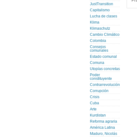
Fr
JustTransition
Capitalismo
Lucha de clases
Klima
Klimaschutz
Cambio Climático
Colombia
Consejos
comunales
Estado comunal
Comuna
Utopías concretas
Poder
constituyente
Contrarrevolución
Corrupción
Crisis
Cuba
Arte
Kurdistan
Reforma agraria
América Latina
Maduro, Nicolás