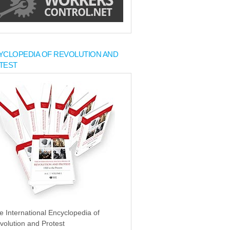
YCLOPEDIA OF REVOLUTION AND
TEST
e International Encyclopedia of
volution and Protest