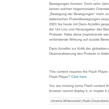
Bewegungen formiert. Doch zehn Jahre 
keinen solchen hegemonialen Orientier
„Bewegung der Bewegungen“ mehr zu ge
italienischen Protestbewegungen verpu
2001 bis heute mit Dario Azzellini gesp
der Uni Linz und Herausgeber des Ba
Proteste: Hatte diese inspirierende wi
verbindende Wirkung auf soziale Bew
Dario Azzellini zur Kritik der globalis
Dezentralisierung des Protests in Italie
This content requires the Flash Player
Flash Player?
Click here.
You are missing some Flash content t
browser cannot display it, or maybe it did
Johanna Wintermantel | Radio Dreyeckland,