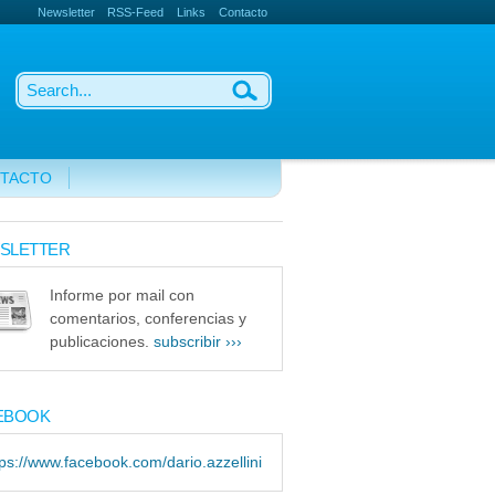
Newsletter
RSS-Feed
Links
Contacto
TACTO
SLETTER
Informe por mail con
comentarios, conferencias y
publicaciones.
subscribir ›››
EBOOK
tps://www.facebook.com/dario.azzellini