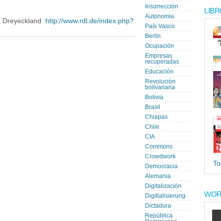
Insurrección
LIBR
Autonomia
o Dreyeckland
http://www.rdl.de/index.php?
País Vasco
Berlín
Ocupación
Empresas
recuperadas
Educación
Revolución
bolivariana
Bolivia
Brasil
Chiapas
Chile
CIA
Commons
Crowdwork
To
Democracia
Alemania
Digitalización
WOR
Digitialisierung
Dictadura
República