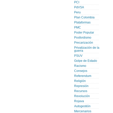
PCI
PdVSA
Peru
Plan Colombia
Plataformas
PMC
Poder Popular
Posfordismo
Precarización
Privatización de la
guerra
PSUV
Golpe de Estado
Racismo
Consejos
Referendum
Religión
Represión
Recursos
Revolución
Rojava
Autogestión
Mercenarios