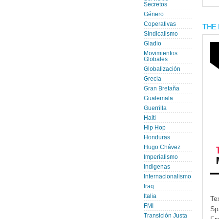
Secretos
Género
Coperativas
THE 
Sindicalismo
Gladio
Movimientos
Globales
Globalización
Grecia
Gran Bretaña
Guatemala
Guerrilla
Haiti
Hip Hop
Honduras
Hugo Chávez
Imperialismo
Indígenas
Internacionalismo
Iraq
Italia
Te
FMI
Sp
Transición Justa