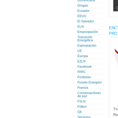
Dominicana
Drogas
Ecuador
EEUU
El Salvador
ELN
ENC
Emancipación
PRO
Transición
Energética
Expropiación
UE
Europa
EZLN
Facebook
FARC
Fordismo
Fossile Energien
Francia
Conversaciónes
de paz
FSLN
Fútbol
Th
G8
Re
Servicios