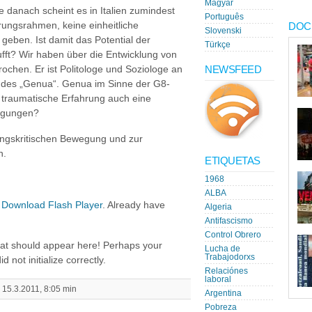
Magyar
danach scheint es in Italien zumindest
Português
ungsrahmen, keine einheitliche
DOC
Slovenski
ben. Ist damit das Potential der
Türkçe
fft? Wir haben über die Entwicklung von
NEWSFEED
rochen. Er ist Politologe und Soziologe an
ndes „Genua“. Genua im Sinne der G8-
e traumatische Erfahrung auch eine
egungen?
erungskritischen Bewegung und zur
n.
ETIQUETAS
1968
ALBA
.
Download Flash Player
. Already have
Algeria
Antifascismo
Control Obrero
hat should appear here! Perhaps your
Lucha de
Trabajodorxs
 not initialize correctly.
Relaciónes
laboral
 15.3.2011, 8:05 min
Argentina
Pobreza