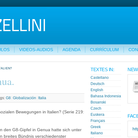
ULOS
VIDEOS-AUDIOS
AGENDA
CURRÍCULUM
CON
TALIEN?
TEXTES IN:
NEW
nua.
Castellano
Deutsch
English
Bahasa Indonesia
gs:
G8
Globalización
Italia
Bosanski
Czech
ozialen Bewegungen in Italien? (Serie 219:
Euskera
FAC
Français
Greek
ht
n den G8-Gipfel in Genua hatte sich unter
Italiano
in breites Bündnis verschiedenster