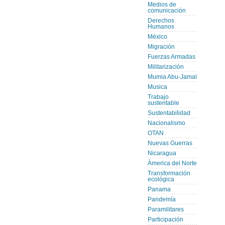
Medios de
comunicación
Derechos
Humanos
México
Migración
Fuerzas Armadas
Militarización
Mumia Abu-Jamal
Musica
Trabajo
sustentable
Sustentabilidad
Nacionalismo
OTAN
Nuevas Guerras
Nicaragua
Àmerica del Norte
Transformación
ecológica
Panama
Pandemía
Paramilitares
Participación