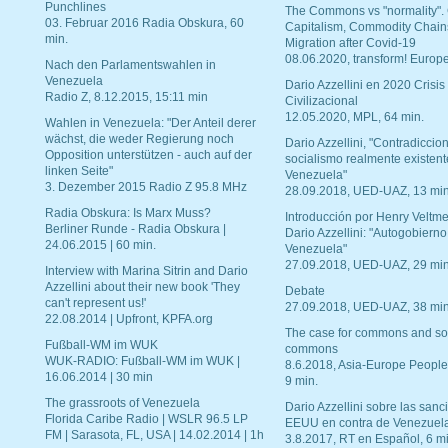
Punchlines
The Commons vs "normality".
03. Februar 2016 Radia Obskura, 60
Capitalism, Commodity Chain
min.
Migration after Covid-19
08.06.2020, transform! Europe
Nach den Parlamentswahlen in
Venezuela
Dario Azzellini en 2020 Crisis
Radio Z, 8.12.2015, 15:11 min
Civilizacional
12.05.2020, MPL, 64 min.
Wahlen in Venezuela: "Der Anteil derer
wächst, die weder Regierung noch
Dario Azzellini, "Contradiccio
Opposition unterstützen - auch auf der
socialismo realmente existent
linken Seite"
Venezuela"
3. Dezember 2015 Radio Z 95.8 MHz
28.09.2018, UED-UAZ, 13 min
Radia Obskura: Is Marx Muss?
Introducción por Henry Veltme
Berliner Runde - Radia Obskura |
Dario Azzellini: "Autogobierno
24.06.2015 | 60 min.
Venezuela"
27.09.2018, UED-UAZ, 29 min
Interview with Marina Sitrin and Dario
Azzellini about their new book 'They
Debate
can't represent us!'
27.09.2018, UED-UAZ, 38 min
22.08.2014 | Upfront, KPFA.org
The case for commons and so
Fußball-WM im WUK
commons
WUK-RADIO: Fußball-WM im WUK |
8.6.2018, Asia-Europe People
16.06.2014 | 30 min
9 min.
The grassroots of Venezuela
Dario Azzellini sobre las san
Florida Caribe Radio | WSLR 96.5 LP
EEUU en contra de Venezuel
FM | Sarasota, FL, USA | 14.02.2014 | 1h
3.8.2017, RT en Español, 6 mi