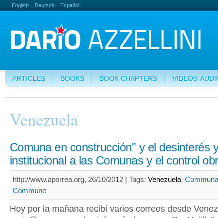
English
Deutsch
Español
ARTICLES
BOOKS
BOOK CHAPTERS
VIDEOS-AUDI
Venezuela
Comuna en construcción" y el desinterés 
institucional a las Comunas y el control ob
http://www.aporrea.org, 26/10/2012 |
Tags:
Venezuela
Communal
Commune
Hoy por la mañana recibí varios correos desde Vene