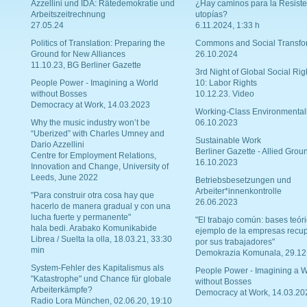
Azzellini und IDA: Rätedemokratie und
¿Hay caminos para la Resiste
Arbeitszeitrechnung
utopías?
27.05.24
6.11.2024, 1:33 h
Politics of Translation: Preparing the
Commons and Social Transfo
Ground for New Alliances
26.10.2024
11.10.23, BG Berliner Gazette
3rd Night of Global Social Rig
People Power - Imagining a World
10: Labor Rights
without Bosses
10.12.23. Video
Democracy at Work, 14.03.2023
Working-Class Environmental
Why the music industry won’t be
06.10.2023
“Uberized” with Charles Umney and
Sustainable Work
Dario Azzellini
Berliner Gazette - Allied Grou
Centre for Employment Relations,
16.10.2023
Innovation and Change, University of
Leeds, June 2022
Betriebsbesetzungen und
Arbeiter*innenkontrolle
"Para construir otra cosa hay que
26.06.2023
hacerlo de manera gradual y con una
lucha fuerte y permanente"
"El trabajo común: bases teóri
hala bedi. Arabako Komunikabide
ejemplo de la empresas recu
Librea / Suelta la olla, 18.03.21, 33:30
por sus trabajadores"
min
Demokrazia Komunala, 29.12
System-Fehler des Kapitalismus als
People Power - Imagining a W
"Katastrophe" und Chance für globale
without Bosses
Arbeiterkämpfe?
Democracy at Work, 14.03.20
Radio Lora München, 02.06.20, 19:10