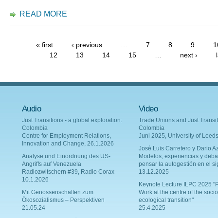
READ MORE
« first
‹ previous
…
7
8
9
1
12
13
14
15
…
next ›
Audio
Video
Just Transitions - a global exploration:
Trade Unions and Just Transit
Colombia
Colombia
Centre for Employment Relations,
Juni 2025, University of Leed
Innovation and Change, 26.1.2026
Josè Luis Carretero y Dario Az
Analyse und Einordnung des US-
Modelos, experiencias y deba
Angriffs auf Venezuela
pensar la autogestión en el si
Radiozwitschern #39, Radio Corax
13.12.2025
10.1.2026
Keynote Lecture ILPC 2025 "P
Mit Genossenschaften zum
Work at the centre of the socio
Ökosozialismus – Perspektiven
ecological transition"
21.05.24
25.4.2025