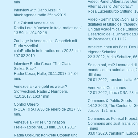
Video: Panel „Alternative Dem
min
Alternatives to Democracy“
Interview with Dario Azzellini
Rosa Luxemburgo Stiftung, 1
black agenda radio 25nov2019
Vídeo - Seminario: ¿Son las p
Die Zukunft Venezuelas
digitales el futuro del trabajo?
Radio Lora München in freie-radios.net /
Unidad Académica de Estudio
13:59min / 04.02.19
Desarrollo de la Universidad
de Zacatecas, 01.11.22
Zur Lage in Venezuela - Gespräch mit
Dario Azzellini
Arbeiter*innen als Boss. Des
coloRadio in freie-radios.net / 20:33 min
eigener Schmied!
/ 07.02.2019
22.3.2022, Mirko Schultze, 86
Interview Radio Corax: "The Class
Se non noi, chi? Lavoratori di t
Strikes Back"
mondo contro autoritarismo, f
Radio Corax, Halle, 28.11.2017, 24:34
dittatura
min.
26.01.2022, transformitalia, 6
Venezuela - wie geht es weiter?
Venezuela Communes
Stoffwechsel, Radio Z Nürnberg,
12.01.2022, Ithaca DSA, 28 m
4.10.2017, 16:37 min
Commons & Public Goods
Control Obrero
14.12.2020, The Center for Gl
IROLA IRRATIA 30 de enero de 2017, 58
Justice, 121 min.
min.
Commons as Political Project:
Venezuela - Krise und Inflation
Commons and Just Transition
Freie-Radios.net, 13 min. 19.01.2017
Times
03.07.2020, transform! Europe
Radia Obskura: Konkrete Utopien und