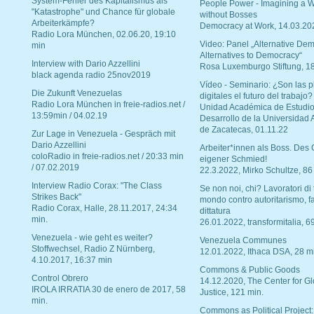
System-Fehler des Kapitalismus als
People Power - Imagining a W
"Katastrophe" und Chance für globale
without Bosses
Arbeiterkämpfe?
Democracy at Work, 14.03.20
Radio Lora München, 02.06.20, 19:10
Video: Panel „Alternative Dem
min
Alternatives to Democracy“
Interview with Dario Azzellini
Rosa Luxemburgo Stiftung, 1
black agenda radio 25nov2019
Vídeo - Seminario: ¿Son las p
Die Zukunft Venezuelas
digitales el futuro del trabajo?
Radio Lora München in freie-radios.net /
Unidad Académica de Estudio
13:59min / 04.02.19
Desarrollo de la Universidad
de Zacatecas, 01.11.22
Zur Lage in Venezuela - Gespräch mit
Dario Azzellini
Arbeiter*innen als Boss. Des
coloRadio in freie-radios.net / 20:33 min
eigener Schmied!
/ 07.02.2019
22.3.2022, Mirko Schultze, 86
Interview Radio Corax: "The Class
Se non noi, chi? Lavoratori di t
Strikes Back"
mondo contro autoritarismo, f
Radio Corax, Halle, 28.11.2017, 24:34
dittatura
min.
26.01.2022, transformitalia, 6
Venezuela - wie geht es weiter?
Venezuela Communes
Stoffwechsel, Radio Z Nürnberg,
12.01.2022, Ithaca DSA, 28 m
4.10.2017, 16:37 min
Commons & Public Goods
Control Obrero
14.12.2020, The Center for Gl
IROLA IRRATIA 30 de enero de 2017, 58
Justice, 121 min.
min.
Commons as Political Project: