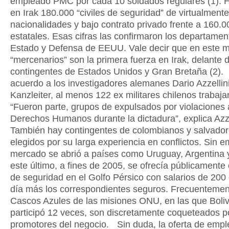
empleado PMC por cada 10 soldados regulares (1). H
en Irak 180.000 “civiles de seguridad” de virtualmente
nacionalidades y bajo contrato privado frente a 160.00
estatales. Esas cifras las confirmaron los departamen
Estado y Defensa de EEUU. Vale decir que en este 
“mercenarios” son la primera fuerza en Irak, delante d
contingentes de Estados Unidos y Gran Bretaña (2)
acuerdo a los investigadores alemanes Dario Azzellini
Kanzleiter, al menos 122 ex militares chilenos trabaja
“Fueron parte, grupos de expulsados por violaciones 
Derechos Humanos durante la dictadura”, explica Azze
También hay contingentes de colombianos y salvado
elegidos por su larga experiencia en conflictos. Sin 
mercado se abrió a países como Uruguay, Argentina 
este último, a fines de 2005, se ofrecía públicamente 
de seguridad en el Golfo Pérsico con salarios de 200 
día más los correspondientes seguros. Frecuentemen
Cascos Azules de las misiones ONU, en las que Boliv
participó 12 veces, son discretamente coqueteados po
promotores del negocio. Sin duda, la oferta de empl