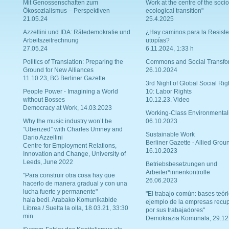
Mit Genossenschaften zum
Work at the centre of the socio
Ökosozialismus – Perspektiven
ecological transition"
21.05.24
25.4.2025
Azzellini und IDA: Rätedemokratie und
¿Hay caminos para la Resiste
Arbeitszeitrechnung
utopías?
27.05.24
6.11.2024, 1:33 h
Politics of Translation: Preparing the
Commons and Social Transfo
Ground for New Alliances
26.10.2024
11.10.23, BG Berliner Gazette
3rd Night of Global Social Rig
People Power - Imagining a World
10: Labor Rights
without Bosses
10.12.23. Video
Democracy at Work, 14.03.2023
Working-Class Environmental
Why the music industry won’t be
06.10.2023
“Uberized” with Charles Umney and
Sustainable Work
Dario Azzellini
Berliner Gazette - Allied Grou
Centre for Employment Relations,
16.10.2023
Innovation and Change, University of
Leeds, June 2022
Betriebsbesetzungen und
Arbeiter*innenkontrolle
"Para construir otra cosa hay que
26.06.2023
hacerlo de manera gradual y con una
lucha fuerte y permanente"
"El trabajo común: bases teóri
hala bedi. Arabako Komunikabide
ejemplo de la empresas recu
Librea / Suelta la olla, 18.03.21, 33:30
por sus trabajadores"
min
Demokrazia Komunala, 29.12