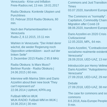
Venezuela - Krise und Inflation
Commons and Just Transition
Freie-Radios.net, 13 min. 19.01.2017
Times
03.07.2020, transform! Europe
Radia Obskura: Konkrete Utopien und
Punchlines
The Commons vs "normality".
03. Februar 2016 Radia Obskura, 60
Capitalism, Commodity Chain
min.
Migration after Covid-19
08.06.2020, transform! Europe
Nach den Parlamentswahlen in
Venezuela
Dario Azzellini en 2020 Crisis
Radio Z, 8.12.2015, 15:11 min
Civilizacional
12.05.2020, MPL, 64 min.
Wahlen in Venezuela: "Der Anteil derer
wächst, die weder Regierung noch
Dario Azzellini, "Contradiccio
Opposition unterstützen - auch auf der
socialismo realmente existent
linken Seite"
Venezuela"
3. Dezember 2015 Radio Z 95.8 MHz
28.09.2018, UED-UAZ, 13 min
Radia Obskura: Is Marx Muss?
Introducción por Henry Veltme
Berliner Runde - Radia Obskura |
Dario Azzellini: "Autogobierno
24.06.2015 | 60 min.
Venezuela"
27.09.2018, UED-UAZ, 29 min
Interview with Marina Sitrin and Dario
Azzellini about their new book 'They
Debate
can't represent us!'
27.09.2018, UED-UAZ, 38 min
22.08.2014 | Upfront, KPFA.org
The case for commons and so
Fußball-WM im WUK
commons
WUK-RADIO: Fußball-WM im WUK |
8.6.2018, Asia-Europe People
16.06.2014 | 30 min
9 min.