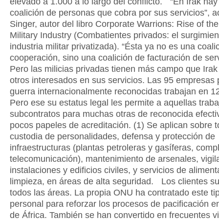
elevado a 1.000 a lo largo del conflicto. “En Irak ha
coalición de personas que cobra por sus servicios”, 
Singer, autor del libro Corporate Warrions: Rise of the
Military Industry (Combatientes privados: el surgimien
industria militar privatizada). “Ésta ya no es una coali
cooperación, sino una coalición de facturación de se
Pero las milicias privadas tienen más campo que Ira
otros interesados en sus servicios. Las 95 empresas 
guerra internacionalmente reconocidas trabajan en 1
Pero ese su estatus legal les permite a aquellas traba
subcontratos para muchas otras de reconocida efecti
pocos papeles de acreditación. (1) Se aplican sobre t
custodia de personalidades, defensa y protección de
infraestructuras (plantas petroleras y gasíferas, comp
telecomunicación), mantenimiento de arsenales, vigil
instalaciones y edificios civiles, y servicios de alimen
limpieza, en áreas de alta seguridad. Los clientes s
todos las áreas. La propia ONU ha contratado este ti
personal para reforzar los procesos de pacificación en
de África. También se han convertido en frecuentes vi