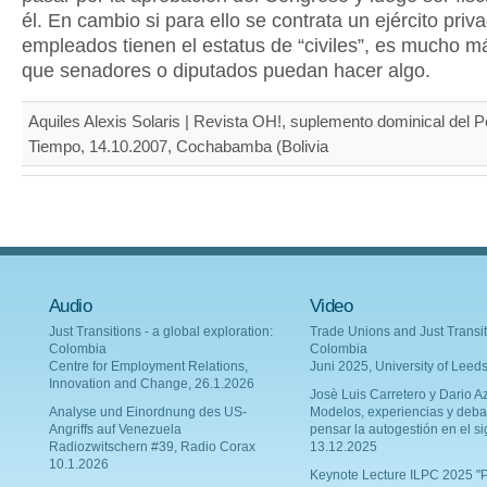
él. En cambio si para ello se contrata un ejército priv
empleados tienen el estatus de “civiles”, es mucho más
que senadores o diputados puedan hacer algo.
Aquiles Alexis Solaris | Revista OH!, suplemento dominical del P
Tiempo, 14.10.2007, Cochabamba (Bolivia
Audio
Video
Just Transitions - a global exploration:
Trade Unions and Just Transit
Colombia
Colombia
Centre for Employment Relations,
Juni 2025, University of Leed
Innovation and Change, 26.1.2026
Josè Luis Carretero y Dario Az
Analyse und Einordnung des US-
Modelos, experiencias y deba
Angriffs auf Venezuela
pensar la autogestión en el si
Radiozwitschern #39, Radio Corax
13.12.2025
10.1.2026
Keynote Lecture ILPC 2025 "P