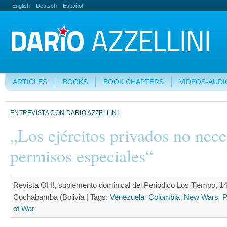
English
Deutsch
Español
ARTICLES
BOOKS
BOOK CHAPTERS
VIDEOS-AUDI
ENTREVISTA CON DARIO AZZELLINI
„Los ejércitos privados no nece
permisos especiales“
Revista OH!, suplemento dominical del Periodico Los Tiempo, 14
Cochabamba (Bolivia |
Tags:
Venezuela
Colombia
New Wars
P
of War