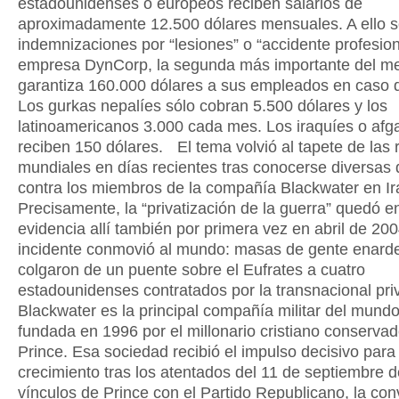
estadounidenses o europeos reciben salarios de
aproximadamente 12.500 dólares mensuales. A ello 
indemnizaciones por “lesiones” o “accidente profesion
empresa DynCorp, la segunda más importante del m
garantiza 160.000 dólares a sus empleados en caso 
Los gurkas nepalíes sólo cobran 5.500 dólares y los
latinoamericanos 3.000 cada mes. Los iraquíes o afg
reciben 150 dólares. El tema volvió al tapete de las 
mundiales en días recientes tras conocerse diversas
contra los miembros de la compañía Blackwater en Ir
Precisamente, la “privatización de la guerra” quedó e
evidencia allí también por primera vez en abril de 20
incidente conmovió al mundo: masas de gente enard
colgaron de un puente sobre el Eufrates a cuatro
estadounidenses contratados por la transnacional p
Blackwater es la principal compañía militar del mund
fundada en 1996 por el millonario cristiano conservad
Prince. Esa sociedad recibió el impulso decisivo para
crecimiento tras los atentados del 11 de septiembre 
vínculos de Prince con el Partido Republicano, la conv