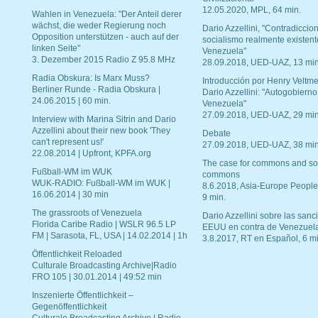
12.05.2020, MPL, 64 min.
Wahlen in Venezuela: "Der Anteil derer
wächst, die weder Regierung noch
Dario Azzellini, "Contradiccio
Opposition unterstützen - auch auf der
socialismo realmente existent
linken Seite"
Venezuela"
3. Dezember 2015 Radio Z 95.8 MHz
28.09.2018, UED-UAZ, 13 min
Radia Obskura: Is Marx Muss?
Introducción por Henry Veltme
Berliner Runde - Radia Obskura |
Dario Azzellini: "Autogobierno
24.06.2015 | 60 min.
Venezuela"
27.09.2018, UED-UAZ, 29 min
Interview with Marina Sitrin and Dario
Azzellini about their new book 'They
Debate
can't represent us!'
27.09.2018, UED-UAZ, 38 min
22.08.2014 | Upfront, KPFA.org
The case for commons and so
Fußball-WM im WUK
commons
WUK-RADIO: Fußball-WM im WUK |
8.6.2018, Asia-Europe People
16.06.2014 | 30 min
9 min.
The grassroots of Venezuela
Dario Azzellini sobre las san
Florida Caribe Radio | WSLR 96.5 LP
EEUU en contra de Venezuel
FM | Sarasota, FL, USA | 14.02.2014 | 1h
3.8.2017, RT en Español, 6 mi
Öffentlichkeit Reloaded
Culturale Broadcasting Archive|Radio
FRO 105 | 30.01.2014 | 49:52 min
Inszenierte Öffentlichkeit –
Gegenöffentlichkeit