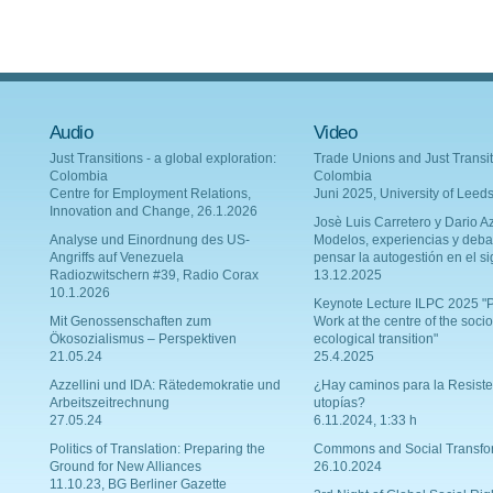
Audio
Video
Just Transitions - a global exploration:
Trade Unions and Just Transit
Colombia
Colombia
Centre for Employment Relations,
Juni 2025, University of Leed
Innovation and Change, 26.1.2026
Josè Luis Carretero y Dario Az
Analyse und Einordnung des US-
Modelos, experiencias y deba
Angriffs auf Venezuela
pensar la autogestión en el si
Radiozwitschern #39, Radio Corax
13.12.2025
10.1.2026
Keynote Lecture ILPC 2025 "P
Mit Genossenschaften zum
Work at the centre of the socio
Ökosozialismus – Perspektiven
ecological transition"
21.05.24
25.4.2025
Azzellini und IDA: Rätedemokratie und
¿Hay caminos para la Resiste
Arbeitszeitrechnung
utopías?
27.05.24
6.11.2024, 1:33 h
Politics of Translation: Preparing the
Commons and Social Transfo
Ground for New Alliances
26.10.2024
11.10.23, BG Berliner Gazette