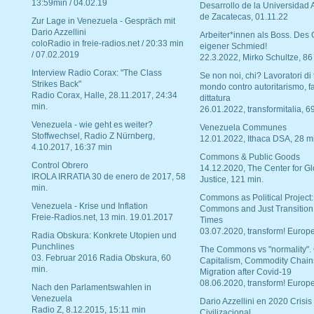
13:59min / 04.02.19
Desarrollo de la Universidad
de Zacatecas, 01.11.22
Zur Lage in Venezuela - Gespräch mit
Dario Azzellini
Arbeiter*innen als Boss. Des
coloRadio in freie-radios.net / 20:33 min
eigener Schmied!
/ 07.02.2019
22.3.2022, Mirko Schultze, 86
Interview Radio Corax: "The Class
Se non noi, chi? Lavoratori di t
Strikes Back"
mondo contro autoritarismo, f
Radio Corax, Halle, 28.11.2017, 24:34
dittatura
min.
26.01.2022, transformitalia, 6
Venezuela - wie geht es weiter?
Venezuela Communes
Stoffwechsel, Radio Z Nürnberg,
12.01.2022, Ithaca DSA, 28 m
4.10.2017, 16:37 min
Commons & Public Goods
Control Obrero
14.12.2020, The Center for Gl
IROLA IRRATIA 30 de enero de 2017, 58
Justice, 121 min.
min.
Commons as Political Project:
Venezuela - Krise und Inflation
Commons and Just Transition
Freie-Radios.net, 13 min. 19.01.2017
Times
03.07.2020, transform! Europe
Radia Obskura: Konkrete Utopien und
Punchlines
The Commons vs "normality".
03. Februar 2016 Radia Obskura, 60
Capitalism, Commodity Chain
min.
Migration after Covid-19
08.06.2020, transform! Europe
Nach den Parlamentswahlen in
Venezuela
Dario Azzellini en 2020 Crisis
Radio Z, 8.12.2015, 15:11 min
Civilizacional