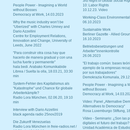
3rd Night of Global Social Rig
People Power - Imagining a World
10: Labor Rights
without Bosses
10.12.23. Video
Democracy at Work, 14.03.2023
Working-Class Environmental
Why the music industry won’t be
06.10.2023
“Uberized” with Charles Umney and
Sustainable Work
Dario Azzellini
Berliner Gazette - Allied Grou
Centre for Employment Relations,
16.10.2023
Innovation and Change, University of
Leeds, June 2022
Betriebsbesetzungen und
Arbeiter*innenkontrolle
"Para construir otra cosa hay que
26.06.2023
hacerlo de manera gradual y con una
lucha fuerte y permanente"
"El trabajo común: bases teóri
hala bedi. Arabako Komunikabide
ejemplo de la empresas recu
Librea / Suelta la olla, 18.03.21, 33:30
por sus trabajadores"
min
Demokrazia Komunala, 29.12
System-Fehler des Kapitalismus als
People Power - Imagining a W
"Katastrophe" und Chance für globale
without Bosses
Arbeiterkämpfe?
Democracy at Work, 14.03.20
Radio Lora München, 02.06.20, 19:10
Video: Panel „Alternative Dem
min
Alternatives to Democracy“
Interview with Dario Azzellini
Rosa Luxemburgo Stiftung, 1
black agenda radio 25nov2019
Vídeo - Seminario: ¿Son las p
Die Zukunft Venezuelas
digitales el futuro del trabajo?
Radio Lora München in freie-radios.net /
Unidad Académica de Estudio