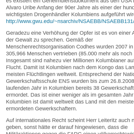
es existiert ein Geheimdienstdokument aus den USA 
Alvaro Uribe Anfang der 90er Jahre als einer der hund
wichtigsten Drogenhändler Kolumbiens aufgeführt wir
http://www.gwu.edu/~nsarchiv/NSAEBB/NSAEBB131/
Geradezu eine Verhöhung der Opfer ist es von eine
der Gewalt zu sprechen. Gemäß der
Menschenrechtsorganisation Codhes wurden 2007 in
305,966 Menschen vertrieben (85.000 mehr als noch 
Insgesamt sind nahezu vier Millionen Kolumbianer au
Flucht. Damit ist Kolumbien nach dem Kongo das Lan
meisten Flüchtlingen weltweit. Entsprechend der Nati
Gewerkschaftsschule ENS wurden bis zum 26.8.2008
laufenden Jahr in Kolumbien bereits 38 Gewerkschaft
ermordet. Das ist einer weniger als im gesamten Jahr
Kolumbien ist damit weltweit das Land mit den meist
ermordeten Gewerkschaftern.
Auf internationales Recht scheint Herr Leiteritz auch n
geben, sonst hätte er darauf hingewiesen, dass die