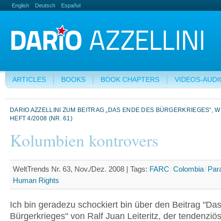
English
Deutsch
Español
ARTICLES
BOOKS
BOOK CHAPTERS
VIDEOS-AUDI
DARIO AZZELLINI ZUM BEITRAG „DAS ENDE DES BÜRGERKRIEGES“, 
HEFT 4/2008 (NR. 61)
Kolumbien kontrovers
WeltTrends Nr. 63, Nov./Dez. 2008 |
Tags:
FARC
Colombia
Para
Human Rights
Ich bin geradezu schockiert bin über den Beitrag "Da
Bürgerkrieges" von Ralf Juan Leiteritz, der tendenziös 