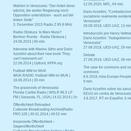
12.05.2020, MPL, 64 min.
Wahlen in Venezuela: "Der Anteil derer
wächst, die weder Regierung noch
Dario Azzellini, "Contradiccio
Opposition unterstützen - auch auf der
socialismo realmente existent
linken Seite"
Venezuela"
3. Dezember 2015 Radio Z 95.8 MHz
28.09.2018, UED-UAZ, 13 min
Radia Obskura: Is Marx Muss?
Introducción por Henry Veltme
Berliner Runde - Radia Obskura |
Dario Azzellini: "Autogobierno
24.06.2015 | 60 min.
Venezuela"
27.09.2018, UED-UAZ, 29 min
Interview with Marina Sitrin and Dario
Azzellini about their new book 'They
Debate
can't represent us!'
27.09.2018, UED-UAZ, 38 min
22.08.2014 | Upfront, KPFA.org
The case for commons and so
Fußball-WM im WUK
commons
WUK-RADIO: Fußball-WM im WUK |
8.6.2018, Asia-Europe People
16.06.2014 | 30 min
9 min.
The grassroots of Venezuela
Dario Azzellini sobre las san
Florida Caribe Radio | WSLR 96.5 LP
EEUU en contra de Venezuel
FM | Sarasota, FL, USA | 14.02.2014 | 1h
3.8.2017, RT en Español, 6 mi
Öffentlichkeit Reloaded
Culturale Broadcasting Archive|Radio
FRO 105 | 30.01.2014 | 49:52 min
Inszenierte Öffentlichkeit –
Gegenöffentlichkeit