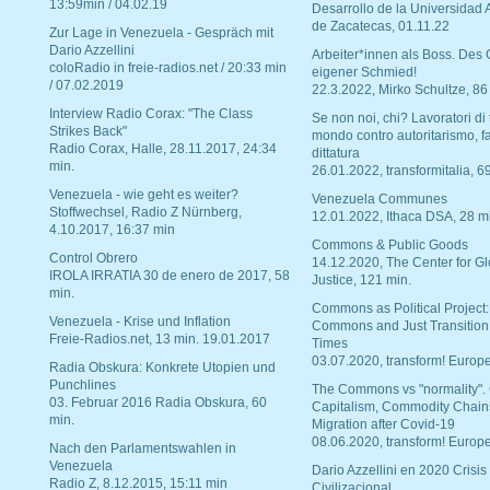
13:59min / 04.02.19
Desarrollo de la Universidad
de Zacatecas, 01.11.22
Zur Lage in Venezuela - Gespräch mit
Dario Azzellini
Arbeiter*innen als Boss. Des
coloRadio in freie-radios.net / 20:33 min
eigener Schmied!
/ 07.02.2019
22.3.2022, Mirko Schultze, 86
Interview Radio Corax: "The Class
Se non noi, chi? Lavoratori di t
Strikes Back"
mondo contro autoritarismo, f
Radio Corax, Halle, 28.11.2017, 24:34
dittatura
min.
26.01.2022, transformitalia, 6
Venezuela - wie geht es weiter?
Venezuela Communes
Stoffwechsel, Radio Z Nürnberg,
12.01.2022, Ithaca DSA, 28 m
4.10.2017, 16:37 min
Commons & Public Goods
Control Obrero
14.12.2020, The Center for Gl
IROLA IRRATIA 30 de enero de 2017, 58
Justice, 121 min.
min.
Commons as Political Project:
Venezuela - Krise und Inflation
Commons and Just Transition
Freie-Radios.net, 13 min. 19.01.2017
Times
03.07.2020, transform! Europe
Radia Obskura: Konkrete Utopien und
Punchlines
The Commons vs "normality".
03. Februar 2016 Radia Obskura, 60
Capitalism, Commodity Chain
min.
Migration after Covid-19
08.06.2020, transform! Europe
Nach den Parlamentswahlen in
Venezuela
Dario Azzellini en 2020 Crisis
Radio Z, 8.12.2015, 15:11 min
Civilizacional