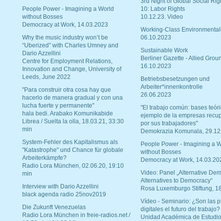
3rd Night of Global Social Rig
People Power - Imagining a World
10: Labor Rights
without Bosses
10.12.23. Video
Democracy at Work, 14.03.2023
Working-Class Environmental
Why the music industry won’t be
06.10.2023
“Uberized” with Charles Umney and
Sustainable Work
Dario Azzellini
Berliner Gazette - Allied Grou
Centre for Employment Relations,
16.10.2023
Innovation and Change, University of
Leeds, June 2022
Betriebsbesetzungen und
Arbeiter*innenkontrolle
"Para construir otra cosa hay que
26.06.2023
hacerlo de manera gradual y con una
lucha fuerte y permanente"
"El trabajo común: bases teóri
hala bedi. Arabako Komunikabide
ejemplo de la empresas recu
Librea / Suelta la olla, 18.03.21, 33:30
por sus trabajadores"
min
Demokrazia Komunala, 29.12
System-Fehler des Kapitalismus als
People Power - Imagining a W
"Katastrophe" und Chance für globale
without Bosses
Arbeiterkämpfe?
Democracy at Work, 14.03.20
Radio Lora München, 02.06.20, 19:10
Video: Panel „Alternative Dem
min
Alternatives to Democracy“
Interview with Dario Azzellini
Rosa Luxemburgo Stiftung, 1
black agenda radio 25nov2019
Vídeo - Seminario: ¿Son las p
Die Zukunft Venezuelas
digitales el futuro del trabajo?
Radio Lora München in freie-radios.net /
Unidad Académica de Estudio