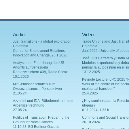
Audio
Video
Just Transitions - a global exploration:
Trade Unions and Just Transit
Colombia
Colombia
Centre for Employment Relations,
Juni 2025, University of Leed
Innovation and Change, 26.1.2026
Josè Luis Carretero y Dario Az
Analyse und Einordnung des US-
Modelos, experiencias y deba
Angriffs auf Venezuela
pensar la autogestión en el si
Radiozwitschern #39, Radio Corax
13.12.2025
10.1.2026
Keynote Lecture ILPC 2025 "P
Mit Genossenschaften zum
Work at the centre of the socio
Ökosozialismus – Perspektiven
ecological transition"
21.05.24
25.4.2025
Azzellini und IDA: Rätedemokratie und
¿Hay caminos para la Resiste
Arbeitszeitrechnung
utopías?
27.05.24
6.11.2024, 1:33 h
Politics of Translation: Preparing the
Commons and Social Transfo
Ground for New Alliances
26.10.2024
11.10.23, BG Berliner Gazette