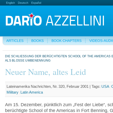
English
Deutsch
Español
ARTICLES
BOOKS
BOOK CHAPTERS
VIDEOS-AUDI
DIE SCHLIESSUNG DER BERÜCHTIGTEN SCHOOL OF THE AMERICAS ER
LS BLOSSE UMBENENNUNG
Neuer Name, altes Leid
Lateinamerika Nachrichten, Nr. 320, Februar 2001 |
Tags:
USA
Military
Latin America
Am 15. Dezember, pünktlich zum „Fest der Liebe“, sch
berüchtigte School of the Americas in Fort Benning, G