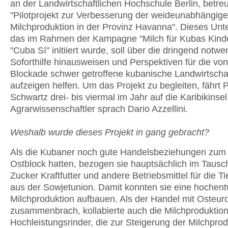
an der Landwirtschaftlichen Hochschule Berlin, betreu
"Pilotprojekt zur Verbesserung der weideunabhängig
Milchproduktion in der Provinz Havanna". Dieses Un
das im Rahmen der Kampagne "Milch für Kubas Kind
"Cuba Sí" initiiert wurde, soll über die dringend notw
Soforthilfe hinausweisen und Perspektiven für die vo
Blockade schwer getroffene kubanische Landwirtscha
aufzeigen helfen. Um das Projekt zu begleiten, fährt P
Schwartz drei- bis viermal im Jahr auf die Karibikinse
Agrarwissenschaftler sprach Dario Azzellini.
Weshalb wurde dieses Projekt in gang gebracht?
Als die Kubaner noch gute Handelsbeziehungen zum
Ostblock hatten, bezogen sie hauptsächlich im Taus
Zucker Kraftfutter und andere Betriebsmittel für die Ti
aus der Sowjetunion. Damit konnten sie eine hochent
Milchproduktion aufbauen. Als der Handel mit Osteur
zusammenbrach, kollabierte auch die Milchproduktion
Hochleistungsrinder, die zur Steigerung der Milchprod