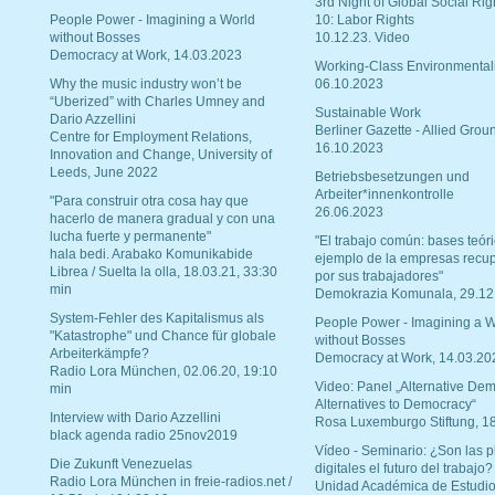
3rd Night of Global Social Rig
People Power - Imagining a World
10: Labor Rights
without Bosses
10.12.23. Video
Democracy at Work, 14.03.2023
Working-Class Environmental
Why the music industry won’t be
06.10.2023
“Uberized” with Charles Umney and
Sustainable Work
Dario Azzellini
Berliner Gazette - Allied Grou
Centre for Employment Relations,
16.10.2023
Innovation and Change, University of
Leeds, June 2022
Betriebsbesetzungen und
Arbeiter*innenkontrolle
"Para construir otra cosa hay que
26.06.2023
hacerlo de manera gradual y con una
lucha fuerte y permanente"
"El trabajo común: bases teóri
hala bedi. Arabako Komunikabide
ejemplo de la empresas recu
Librea / Suelta la olla, 18.03.21, 33:30
por sus trabajadores"
min
Demokrazia Komunala, 29.12
System-Fehler des Kapitalismus als
People Power - Imagining a W
"Katastrophe" und Chance für globale
without Bosses
Arbeiterkämpfe?
Democracy at Work, 14.03.20
Radio Lora München, 02.06.20, 19:10
Video: Panel „Alternative Dem
min
Alternatives to Democracy“
Interview with Dario Azzellini
Rosa Luxemburgo Stiftung, 1
black agenda radio 25nov2019
Vídeo - Seminario: ¿Son las p
Die Zukunft Venezuelas
digitales el futuro del trabajo?
Radio Lora München in freie-radios.net /
Unidad Académica de Estudio