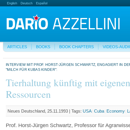
English
Deutsch
Español
ARTICLES
BOOKS
BOOK CHAPTERS
VIDEOS-AUDI
INTERVIEW MIT PROF. HORST-JÜRGEN SCHWARTZ, ENGAGIERT IN D
"MILCH FÜR KUBAS KINDER":
Tierhaltung künftig mit eigene
Ressourcen
Neues Deutschland, 25.11.1993 |
Tags:
USA
Cuba
Economy
L
Prof. Horst-Jürgen Schwartz, Professor für Agrarwiss