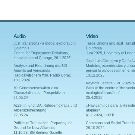
Audio
Video
Just Transitions - a global exploration:
Trade Unions and Just Transit
Colombia
Colombia
Centre for Employment Relations,
Juni 2025, University of Leed
Innovation and Change, 26.1.2026
Josè Luis Carretero y Dario Az
Analyse und Einordnung des US-
Modelos, experiencias y deba
Angriffs auf Venezuela
pensar la autogestión en el si
Radiozwitschern #39, Radio Corax
13.12.2025
10.1.2026
Keynote Lecture ILPC 2025 "P
Mit Genossenschaften zum
Work at the centre of the socio
Ökosozialismus – Perspektiven
ecological transition"
21.05.24
25.4.2025
Azzellini und IDA: Rätedemokratie und
¿Hay caminos para la Resiste
Arbeitszeitrechnung
utopías?
27.05.24
6.11.2024, 1:33 h
Politics of Translation: Preparing the
Commons and Social Transfo
Ground for New Alliances
26.10.2024
11.10.23, BG Berliner Gazette