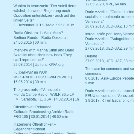
12.05.2020, MPL, 64 min.
Wahlen in Venezuela: "Der Anteil derer
wächst, die weder Regierung noch
Dario Azzellini, "Contradiccio
Opposition unterstützen - auch auf der
socialismo realmente existent
linken Seite"
Venezuela"
3. Dezember 2015 Radio Z 95.8 MHz
28.09.2018, UED-UAZ, 13 min
Radia Obskura: Is Marx Muss?
Introducción por Henry Veltme
Berliner Runde - Radia Obskura |
Dario Azzellini: "Autogobierno
24.06.2015 | 60 min.
Venezuela"
27.09.2018, UED-UAZ, 29 min
Interview with Marina Sitrin and Dario
Azzellini about their new book 'They
Debate
can't represent us!'
27.09.2018, UED-UAZ, 38 min
22.08.2014 | Upfront, KPFA.org
The case for commons and so
Fußball-WM im WUK
commons
WUK-RADIO: Fußball-WM im WUK |
8.6.2018, Asia-Europe People
16.06.2014 | 30 min
9 min.
The grassroots of Venezuela
Dario Azzellini sobre las san
Florida Caribe Radio | WSLR 96.5 LP
EEUU en contra de Venezuel
FM | Sarasota, FL, USA | 14.02.2014 | 1h
3.8.2017, RT en Español, 6 mi
Öffentlichkeit Reloaded
Culturale Broadcasting Archive|Radio
FRO 105 | 30.01.2014 | 49:52 min
Inszenierte Öffentlichkeit –
Gegenöffentlichkeit