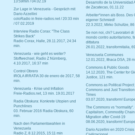
13:59min / 04.02.19
Desarrollo de la Universidad
de Zacatecas, 01.11.22
Zur Lage in Venezuela - Gespräch mit
Dario Azzellini
Arbeiter*innen als Boss. Des
coloRadio in freie-radios.net / 20:33 min
eigener Schmied!
/ 07.02.2019
22.3.2022, Mirko Schultze, 86
Interview Radio Corax: "The Class
Se non noi, chi? Lavoratori di t
Strikes Back"
mondo contro autoritarismo, f
Radio Corax, Halle, 28.11.2017, 24:34
dittatura
min.
26.01.2022, transformitalia, 6
Venezuela - wie geht es weiter?
Venezuela Communes
Stoffwechsel, Radio Z Nürnberg,
12.01.2022, Ithaca DSA, 28 m
4.10.2017, 16:37 min
Commons & Public Goods
Control Obrero
14.12.2020, The Center for Gl
IROLA IRRATIA 30 de enero de 2017, 58
Justice, 121 min.
min.
Commons as Political Project:
Venezuela - Krise und Inflation
Commons and Just Transition
Freie-Radios.net, 13 min. 19.01.2017
Times
03.07.2020, transform! Europe
Radia Obskura: Konkrete Utopien und
Punchlines
The Commons vs "normality".
03. Februar 2016 Radia Obskura, 60
Capitalism, Commodity Chain
min.
Migration after Covid-19
08.06.2020, transform! Europe
Nach den Parlamentswahlen in
Venezuela
Dario Azzellini en 2020 Crisis
Radio Z, 8.12.2015, 15:11 min
Civilizacional