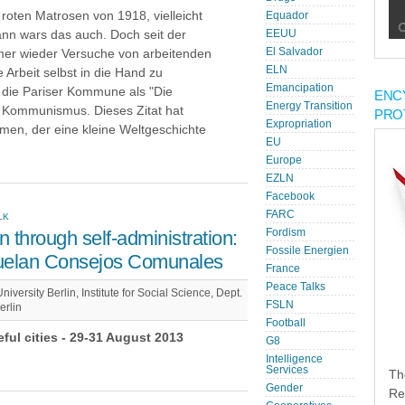
oten Matrosen von 1918, vielleicht
Equador
ann wars das auch. Doch seit der
EEUU
El Salvador
er wieder Versuche von arbeitenden
ELN
Arbeit selbst in die Hand zu
Emancipation
 die Pariser Kommune als "Die
ENC
Energy Transition
s Kommunismus. Dieses Zitat hat
PRO
Expropriation
en, der eine kleine Weltgeschichte
EU
Europe
EZLN
Facebook
FARC
LK
 through self-administration:
Fordism
Fossile Energien
zuelan Consejos Comunales
France
Peace Talks
versity Berlin, Institute for Social Science, Dept.
FSLN
erlin
Football
l cities - 29-31 August 2013
G8
Intelligence
Services
Th
Gender
Re