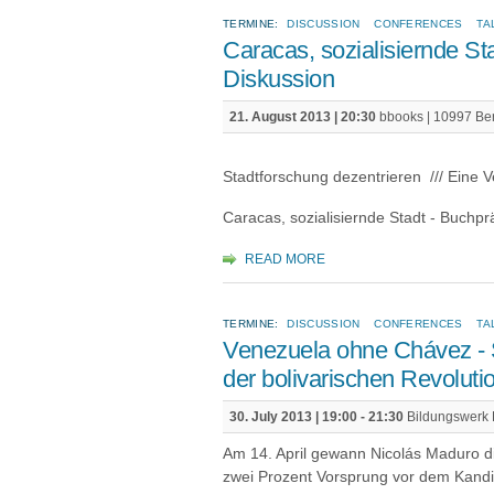
TERMINE:
DISCUSSION
CONFERENCES
TA
Caracas, sozialisiernde St
Diskussion
21. August 2013 | 20:30
bbooks | 10997 Ber
Stadtforschung dezentrieren /// Eine 
Caracas, sozialisiernde Stadt - Buchpr
READ MORE
TERMINE:
DISCUSSION
CONFERENCES
TA
Venezuela ohne Chávez - S
der bolivarischen Revoluti
30. July 2013 |
19:00
-
21:30
Bildungswerk Be
Am 14. April gewann Nicolás Maduro d
zwei Prozent Vor­sprung vor dem Kandi