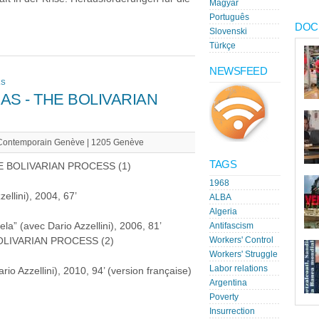
Magyar
Português
DOC
Slovenski
Türkçe
NEWSFEED
ES
S - THE BOLIVARIAN
 Contemporain Genève | 1205 Genève
TAGS
E BOLIVARIAN PROCESS (1)
1968
ellini), 2004, 67’
ALBA
Algeria
a” (avec Dario Azzellini), 2006, 81’
Antifascism
OLIVARIAN PROCESS (2)
Workers' Control
Workers' Struggle
Labor relations
o Azzellini), 2010, 94’ (version française)
Argentina
Poverty
Insurrection