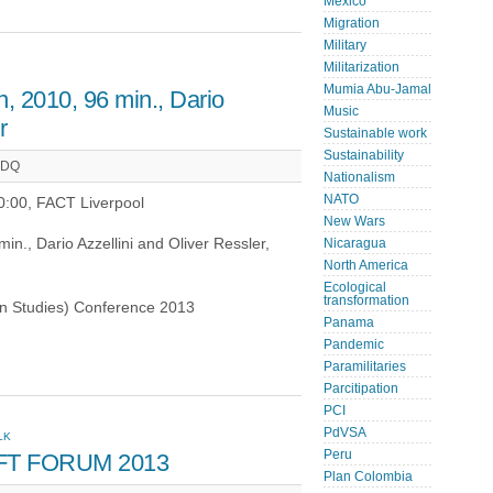
Mexico
Migration
Military
Militarization
Mumia Abu-Jamal
, 2010, 96 min., Dario
Music
r
Sustainable work
Sustainability
4DQ
Nationalism
NATO
0:00, FACT Liverpool
New Wars
n., Dario Azzellini and Oliver Ressler,
Nicaragua
North America
Ecological
transformation
an Studies) Conference 2013
Panama
Pandemic
Paramilitaries
Parcitipation
PCI
PdVSA
LK
Peru
EFT FORUM 2013
Plan Colombia