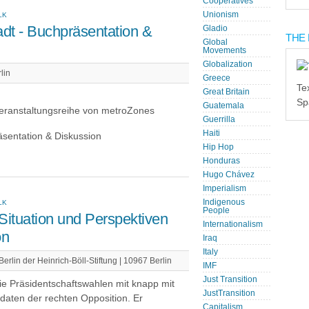
Cooperatives
Unionism
LK
adt - Buchpräsentation &
Gladio
THE 
Global
Movements
Globalization
lin
Greece
Te
Great Britain
Sp
Guatemala
Veranstaltungsreihe von metroZones
Guerrilla
Haiti
äsentation & Diskussion
Hip Hop
Honduras
Hugo Chávez
Imperialism
Indigenous
LK
People
ituation und Perspektiven
Internationalism
on
Iraq
Italy
rlin der Heinrich-Böll-Stiftung | 10967 Berlin
IMF
Just Transition
ie Präsidentschaftswahlen mit knapp mit
JustTransition
daten der rechten Opposition. Er
Capitalism