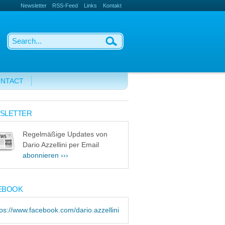
Newsletter
RSS-Feed
Links
Kontakt
NTACT
SLETTER
Regelmäßige Updates von
Dario Azzellini per Email
abonnieren ›››
EBOOK
tps://www.facebook.com/dario.azzellini