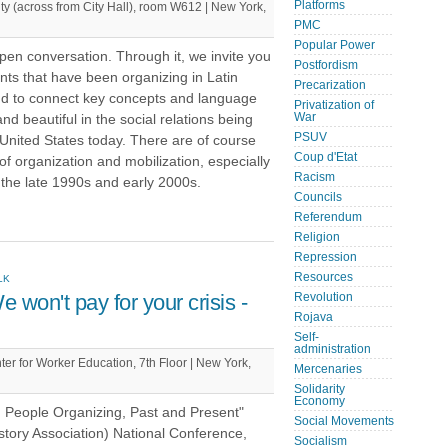
Platforms
y (across from City Hall), room W612 | New York,
PMC
Popular Power
n conversation. Through it, we invite you
Postfordism
nts that have been organizing in Latin
Precarization
nd to connect key concepts and language
Privatization of
War
nd beautiful in the social relations being
PSUV
United States today. There are of course
Coup d'Etat
of organization and mobilization, especially
Racism
 the late 1990s and early 2000s.
Councils
Referendum
Religion
Repression
Resources
LK
won't pay for your crisis -
Revolution
Rojava
Self-
administration
er for Worker Education, 7th Floor | New York,
Mercenaries
Solidarity
Economy
ng People Organizing, Past and Present"
Social Movements
ory Association) National Conference,
Socialism