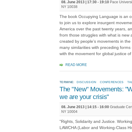
08. June 2013 |
17:30
-
19:10
Pace Universit
NY 10038
The book Occupying Language is an ope
to join us to explore insurgent moveme
America over the past twenty years, a
from those struggles with what is new a
created by people’s movements in the 
many similarities with preceding forms 
with the movement for global justice of
READ MORE
TERMINE:
DISCUSSION
CONFERENCES
TA
The "New" Movements: "We 
we are your crisis"
08. June 2013 |
14:15
-
16:00
Graduate Cent
NY 10004
"Rights, Solidarity and Justice. Worki
LAWCHA (Labor and Working-Class Hist