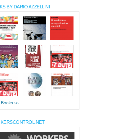
S BY DARIO AZZELLINI
l Books ›››
KERSCONTROL.NET