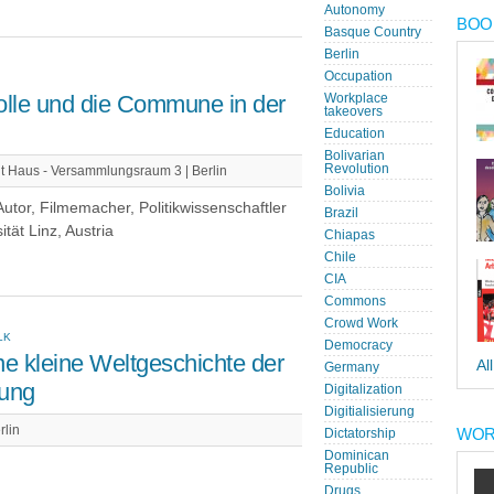
Autonomy
BOOK
Basque Country
Berlin
Occupation
trolle und die Commune in der
Workplace
takeovers
Education
Bolivarian
Revolution
t Haus - Versammlungsraum 3 | Berlin
Bolivia
 Autor, Filmemacher, Politikwissenschaftler
Brazil
tät Linz, Austria
Chiapas
Chile
CIA
Commons
Crowd Work
LK
Democracy
ne kleine Weltgeschichte der
Al
Germany
tung
Digitalization
Digitialisierung
rlin
WOR
Dictatorship
Dominican
Republic
Drugs