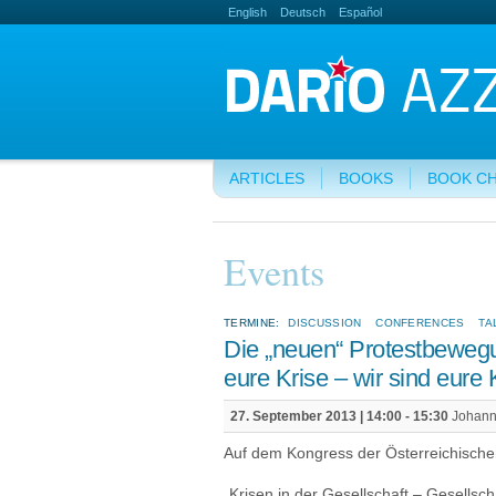
English
Deutsch
Español
ARTICLES
BOOKS
BOOK C
Events
TERMINE:
DISCUSSION
CONFERENCES
TA
Die „neuen“ Protestbewegun
eure Krise – wir sind eure 
27. September 2013 |
14:00
-
15:30
Johanne
Auf dem Kongress der Österreichischen
„Krisen in der Gesellschaft – Gesellsch