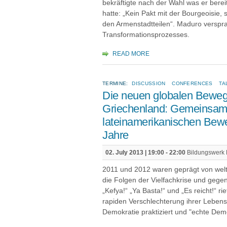
bekräftigte nach der Wahl was er ber
hatte: „Kein Pakt mit der Bourgeoisie,
den Armenstadtteilen“. Maduro verspra
Transformationsprozesses.
READ MORE
TERMINE:
DISCUSSION
CONFERENCES
TA
Die neuen globalen Bewe
Griechenland: Gemeinsam
lateinamerikanischen Bew
Jahre
02. July 2013 |
19:00
-
22:00
Bildungswerk Be
2011 und 2012 waren geprägt von wel
die Folgen der Vielfachkrise und gegen 
„Kefya!“ „Ya Basta!“ und „Es reicht!“ r
rapiden Verschlechterung ihrer Leben
Demokratie praktiziert und "echte Demo