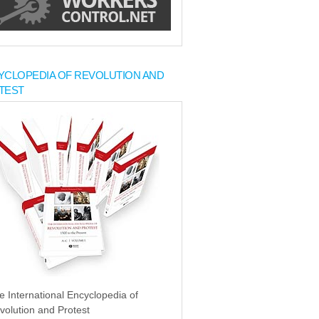
YCLOPEDIA OF REVOLUTION AND
TEST
e International Encyclopedia of
volution and Protest