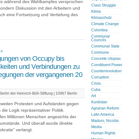
eits während des Wahlkampfes versprochen
Class Struggle
 sondern Diskussion mit den Arbeitern und
Klima
ch eine Fortsetzung und Vertiefung des
Klimaschutz
Climate Change
Colombia
Communal
Councils
Communal State
LK
Commune
gungen von Occupy bis
Concrete Utopias
keiten und Verbindungen zu
Constituent Power
Counterrevolution
egungen der vergangenen 20
Corruption
Crisis
Cuba
rlin der Heinrich-Böll-Stiftung | 10967 Berlin
Art
Kurdistan
tweiten Protesten und Aufständen gegen
Agrarian Reform
die Logik repräsentativer Politik.
Latin America
iefen Millionen Menschen angesichts der
Maduro, Nicolás
sumstände. Und überall wurde direkte
Media
kratie" verlangt.
Human Rights