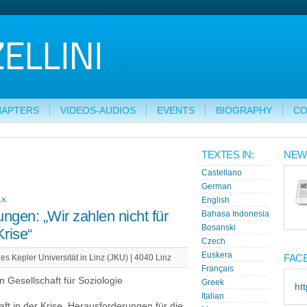
HAPTERS
VIDEOS-AUDIOS
EVENTS
BIOGRAPHY
CO
TEXTES IN:
NEW
Castellano
German
LK
English
gen: „Wir zahlen nicht für
Bahasa Indonesia
Bosanski
Krise“
Czech
Euskera
FAC
s Kepler Universität in Linz (JKU) | 4040 Linz
Français
 Gesellschaft für Soziologie
Greek
ht
Italian
aft in der Krise. Herausforderungen für die