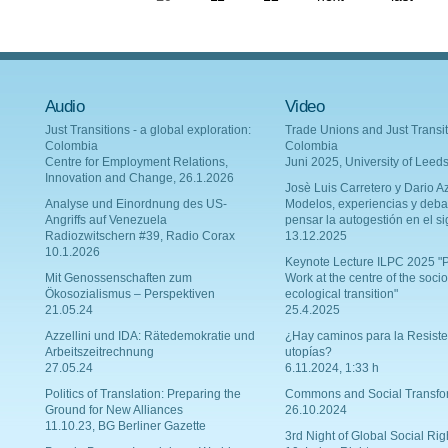
Audio
Video
Just Transitions - a global exploration:
Trade Unions and Just Transit
Colombia
Colombia
Centre for Employment Relations,
Juni 2025, University of Leed
Innovation and Change, 26.1.2026
Josè Luis Carretero y Dario Az
Analyse und Einordnung des US-
Modelos, experiencias y deba
Angriffs auf Venezuela
pensar la autogestión en el si
Radiozwitschern #39, Radio Corax
13.12.2025
10.1.2026
Keynote Lecture ILPC 2025 "P
Mit Genossenschaften zum
Work at the centre of the socio
Ökosozialismus – Perspektiven
ecological transition"
21.05.24
25.4.2025
Azzellini und IDA: Rätedemokratie und
¿Hay caminos para la Resiste
Arbeitszeitrechnung
utopías?
27.05.24
6.11.2024, 1:33 h
Politics of Translation: Preparing the
Commons and Social Transfo
Ground for New Alliances
26.10.2024
11.10.23, BG Berliner Gazette
3rd Night of Global Social Rig