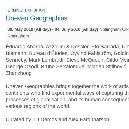
TERMINE:
EXHIBITION
Uneven Geographies
08. May 2010 (All day)
-
04. July 2010 (All day)
Nottingham Con
Nottingham
Éduardo Abaroa, Azzellini & Ressler, Yto Barrada, Ur
Biemann, Bureau d’Études, Öyvind Fahlström, Goldin
Senneby, Mark Lombardi, Steve McQueen, Cildo Meir
George Osodi, Bruno Serralongue, Mladen Stilinović,
Zhenzhong
Uneven Geographies brings together the work of artist
continents who find experimental ways of capturing t
processes of globalisation, and its human consequen
various regions of the world.
Curated by T.J Demos and Alex Farquharson