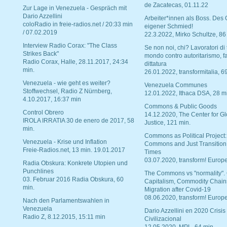
de Zacatecas, 01.11.22
Zur Lage in Venezuela - Gespräch mit
Dario Azzellini
Arbeiter*innen als Boss. Des
coloRadio in freie-radios.net / 20:33 min
eigener Schmied!
/ 07.02.2019
22.3.2022, Mirko Schultze, 86
Interview Radio Corax: "The Class
Se non noi, chi? Lavoratori di t
Strikes Back"
mondo contro autoritarismo, f
Radio Corax, Halle, 28.11.2017, 24:34
dittatura
min.
26.01.2022, transformitalia, 6
Venezuela - wie geht es weiter?
Venezuela Communes
Stoffwechsel, Radio Z Nürnberg,
12.01.2022, Ithaca DSA, 28 m
4.10.2017, 16:37 min
Commons & Public Goods
Control Obrero
14.12.2020, The Center for Gl
IROLA IRRATIA 30 de enero de 2017, 58
Justice, 121 min.
min.
Commons as Political Project:
Venezuela - Krise und Inflation
Commons and Just Transition
Freie-Radios.net, 13 min. 19.01.2017
Times
03.07.2020, transform! Europe
Radia Obskura: Konkrete Utopien und
Punchlines
The Commons vs "normality".
03. Februar 2016 Radia Obskura, 60
Capitalism, Commodity Chain
min.
Migration after Covid-19
08.06.2020, transform! Europe
Nach den Parlamentswahlen in
Venezuela
Dario Azzellini en 2020 Crisis
Radio Z, 8.12.2015, 15:11 min
Civilizacional