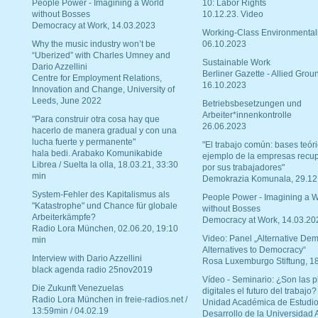
People Power - Imagining a World
10: Labor Rights
without Bosses
10.12.23. Video
Democracy at Work, 14.03.2023
Working-Class Environmental
Why the music industry won’t be
06.10.2023
“Uberized” with Charles Umney and
Sustainable Work
Dario Azzellini
Berliner Gazette - Allied Grou
Centre for Employment Relations,
16.10.2023
Innovation and Change, University of
Leeds, June 2022
Betriebsbesetzungen und
Arbeiter*innenkontrolle
"Para construir otra cosa hay que
26.06.2023
hacerlo de manera gradual y con una
lucha fuerte y permanente"
"El trabajo común: bases teóri
hala bedi. Arabako Komunikabide
ejemplo de la empresas recu
Librea / Suelta la olla, 18.03.21, 33:30
por sus trabajadores"
min
Demokrazia Komunala, 29.12
System-Fehler des Kapitalismus als
People Power - Imagining a W
"Katastrophe" und Chance für globale
without Bosses
Arbeiterkämpfe?
Democracy at Work, 14.03.20
Radio Lora München, 02.06.20, 19:10
Video: Panel „Alternative Dem
min
Alternatives to Democracy“
Interview with Dario Azzellini
Rosa Luxemburgo Stiftung, 1
black agenda radio 25nov2019
Vídeo - Seminario: ¿Son las p
Die Zukunft Venezuelas
digitales el futuro del trabajo?
Radio Lora München in freie-radios.net /
Unidad Académica de Estudio
13:59min / 04.02.19
Desarrollo de la Universidad