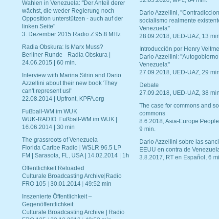
12.05.2020, MPL, 64 min.
Wahlen in Venezuela: "Der Anteil derer
wächst, die weder Regierung noch
Dario Azzellini, "Contradiccio
Opposition unterstützen - auch auf der
socialismo realmente existent
linken Seite"
Venezuela"
3. Dezember 2015 Radio Z 95.8 MHz
28.09.2018, UED-UAZ, 13 min
Radia Obskura: Is Marx Muss?
Introducción por Henry Veltme
Berliner Runde - Radia Obskura |
Dario Azzellini: "Autogobierno
24.06.2015 | 60 min.
Venezuela"
27.09.2018, UED-UAZ, 29 min
Interview with Marina Sitrin and Dario
Azzellini about their new book 'They
Debate
can't represent us!'
27.09.2018, UED-UAZ, 38 min
22.08.2014 | Upfront, KPFA.org
The case for commons and so
Fußball-WM im WUK
commons
WUK-RADIO: Fußball-WM im WUK |
8.6.2018, Asia-Europe People
16.06.2014 | 30 min
9 min.
The grassroots of Venezuela
Dario Azzellini sobre las san
Florida Caribe Radio | WSLR 96.5 LP
EEUU en contra de Venezuel
FM | Sarasota, FL, USA | 14.02.2014 | 1h
3.8.2017, RT en Español, 6 mi
Öffentlichkeit Reloaded
Culturale Broadcasting Archive|Radio
FRO 105 | 30.01.2014 | 49:52 min
Inszenierte Öffentlichkeit –
Gegenöffentlichkeit
Culturale Broadcasting Archive | Radio