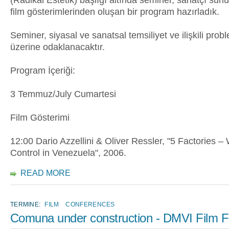
(Radikal Estetik) başlığı altında seminer, sanatçı sun
film gösterimlerinden oluşan bir program hazırladık.
Seminer, siyasal ve sanatsal temsiliyet ve ilişkili prob
üzerine odaklanacaktır.
Program İçeriği:
3 Temmuz/July Cumartesi
Film Gösterimi
12:00 Dario Azzellini & Oliver Ressler, "5 Factories –
Control in Venezuela", 2006.
READ MORE
TERMINE:
FILM
CONFERENCES
Comuna under construction - DMVI Film Fe