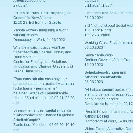
Arbeitszeitrechnung
utopías?
27.05.24
6.11.2024, 1:33 h
Politics of Translation: Preparing the
Commons and Social Transfo
Ground for New Alliances
26.10.2024
11.10.23, BG Berliner Gazette
3rd Night of Global Social Rig
People Power - Imagining a World
10: Labor Rights
without Bosses
10.12.23. Video
Democracy at Work, 14.03.2023
Working-Class Environmental
Why the music industry won’t be
06.10.2023
“Uberized” with Charles Umney and
Sustainable Work
Dario Azzellini
Berliner Gazette - Allied Grou
Centre for Employment Relations,
16.10.2023
Innovation and Change, University of
Leeds, June 2022
Betriebsbesetzungen und
Arbeiter*innenkontrolle
"Para construir otra cosa hay que
26.06.2023
hacerlo de manera gradual y con una
lucha fuerte y permanente"
"El trabajo común: bases teóri
hala bedi. Arabako Komunikabide
ejemplo de la empresas recu
Librea / Suelta la olla, 18.03.21, 33:30
por sus trabajadores"
min
Demokrazia Komunala, 29.12
System-Fehler des Kapitalismus als
People Power - Imagining a W
"Katastrophe" und Chance für globale
without Bosses
Arbeiterkämpfe?
Democracy at Work, 14.03.20
Radio Lora München, 02.06.20, 19:10
Video: Panel „Alternative Dem
min