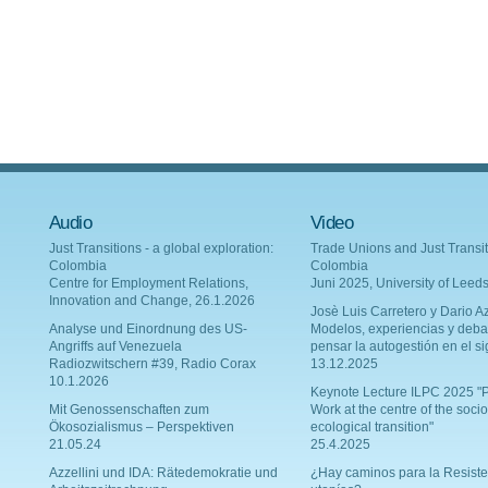
Audio
Video
Just Transitions - a global exploration:
Trade Unions and Just Transit
Colombia
Colombia
Centre for Employment Relations,
Juni 2025, University of Leed
Innovation and Change, 26.1.2026
Josè Luis Carretero y Dario Az
Analyse und Einordnung des US-
Modelos, experiencias y deba
Angriffs auf Venezuela
pensar la autogestión en el si
Radiozwitschern #39, Radio Corax
13.12.2025
10.1.2026
Keynote Lecture ILPC 2025 "P
Mit Genossenschaften zum
Work at the centre of the socio
Ökosozialismus – Perspektiven
ecological transition"
21.05.24
25.4.2025
Azzellini und IDA: Rätedemokratie und
¿Hay caminos para la Resiste