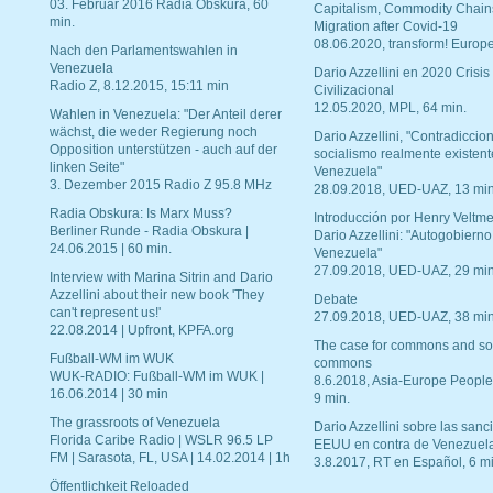
03. Februar 2016 Radia Obskura, 60
Capitalism, Commodity Chain
min.
Migration after Covid-19
08.06.2020, transform! Europe
Nach den Parlamentswahlen in
Venezuela
Dario Azzellini en 2020 Crisis
Radio Z, 8.12.2015, 15:11 min
Civilizacional
12.05.2020, MPL, 64 min.
Wahlen in Venezuela: "Der Anteil derer
wächst, die weder Regierung noch
Dario Azzellini, "Contradiccio
Opposition unterstützen - auch auf der
socialismo realmente existent
linken Seite"
Venezuela"
3. Dezember 2015 Radio Z 95.8 MHz
28.09.2018, UED-UAZ, 13 min
Radia Obskura: Is Marx Muss?
Introducción por Henry Veltme
Berliner Runde - Radia Obskura |
Dario Azzellini: "Autogobierno
24.06.2015 | 60 min.
Venezuela"
27.09.2018, UED-UAZ, 29 min
Interview with Marina Sitrin and Dario
Azzellini about their new book 'They
Debate
can't represent us!'
27.09.2018, UED-UAZ, 38 min
22.08.2014 | Upfront, KPFA.org
The case for commons and so
Fußball-WM im WUK
commons
WUK-RADIO: Fußball-WM im WUK |
8.6.2018, Asia-Europe People
16.06.2014 | 30 min
9 min.
The grassroots of Venezuela
Dario Azzellini sobre las san
Florida Caribe Radio | WSLR 96.5 LP
EEUU en contra de Venezuel
FM | Sarasota, FL, USA | 14.02.2014 | 1h
3.8.2017, RT en Español, 6 mi
Öffentlichkeit Reloaded