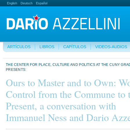
English
Deutsch
Español
ARTÍCULOS
LIBROS
CAPÍTULOS
VIDEOS-AUDIOS
THE CENTER FOR PLACE, CULTURE AND POLITICS AT THE CUNY GR
PRESENTS:
Ours to Master and to Own: Wo
Control from the Commune to 
Present, a conversation with
Immanuel Ness and Dario Azzel