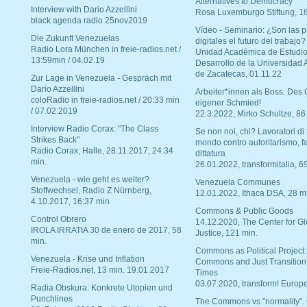
Alternatives to Democracy“
Interview with Dario Azzellini
Rosa Luxemburgo Stiftung, 1
black agenda radio 25nov2019
Vídeo - Seminario: ¿Son las p
Die Zukunft Venezuelas
digitales el futuro del trabajo?
Radio Lora München in freie-radios.net /
Unidad Académica de Estudio
13:59min / 04.02.19
Desarrollo de la Universidad
de Zacatecas, 01.11.22
Zur Lage in Venezuela - Gespräch mit
Dario Azzellini
Arbeiter*innen als Boss. Des
coloRadio in freie-radios.net / 20:33 min
eigener Schmied!
/ 07.02.2019
22.3.2022, Mirko Schultze, 86
Interview Radio Corax: "The Class
Se non noi, chi? Lavoratori di t
Strikes Back"
mondo contro autoritarismo, f
Radio Corax, Halle, 28.11.2017, 24:34
dittatura
min.
26.01.2022, transformitalia, 6
Venezuela - wie geht es weiter?
Venezuela Communes
Stoffwechsel, Radio Z Nürnberg,
12.01.2022, Ithaca DSA, 28 m
4.10.2017, 16:37 min
Commons & Public Goods
Control Obrero
14.12.2020, The Center for Gl
IROLA IRRATIA 30 de enero de 2017, 58
Justice, 121 min.
min.
Commons as Political Project:
Venezuela - Krise und Inflation
Commons and Just Transition
Freie-Radios.net, 13 min. 19.01.2017
Times
03.07.2020, transform! Europe
Radia Obskura: Konkrete Utopien und
Punchlines
The Commons vs "normality".