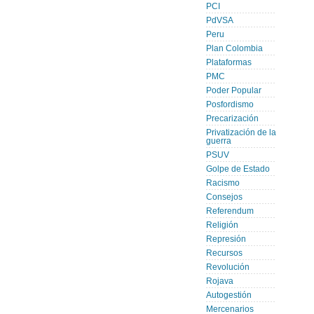
PCI
PdVSA
Peru
Plan Colombia
Plataformas
PMC
Poder Popular
Posfordismo
Precarización
Privatización de la
guerra
PSUV
Golpe de Estado
Racismo
Consejos
Referendum
Religión
Represión
Recursos
Revolución
Rojava
Autogestión
Mercenarios