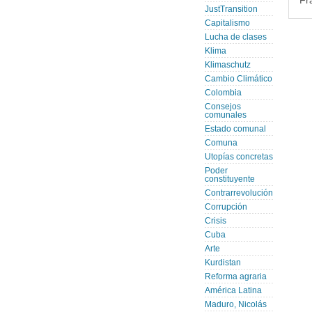
Fr
JustTransition
Capitalismo
Lucha de clases
Klima
Klimaschutz
Cambio Climático
Colombia
Consejos
comunales
Estado comunal
Comuna
Utopías concretas
Poder
constituyente
Contrarrevolución
Corrupción
Crisis
Cuba
Arte
Kurdistan
Reforma agraria
América Latina
Maduro, Nicolás