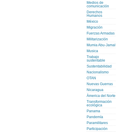
Medios de
comunicación
Derechos
Humanos
México
Migración
Fuerzas Armadas
Militarización
Mumia Abu-Jamal
Musica
Trabajo
sustentable
Sustentabilidad
Nacionalismo
OTAN
Nuevas Guerras
Nicaragua
Àmerica del Norte
Transformación
ecológica
Panama
Pandemía
Paramilitares
Participación