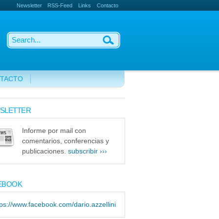
Newsletter
RSS-Feed
Links
Contacto
TACTO
SLETTER
Informe por mail con
comentarios, conferencias y
publicaciones.
subscribir ›››
EBOOK
tps://www.facebook.com/dario.azzellini