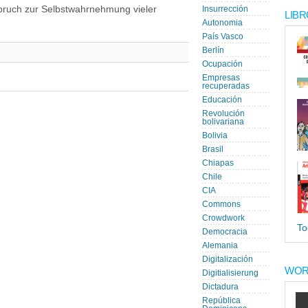
pruch zur Selbstwahrnehmung vieler
Insurrección
LIBR
Autonomia
País Vasco
Berlín
Ocupación
Empresas
recuperadas
Educación
Revolución
bolivariana
Bolivia
Brasil
Chiapas
Chile
CIA
Commons
Crowdwork
To
Democracia
Alemania
Digitalización
WOR
Digitialisierung
Dictadura
República