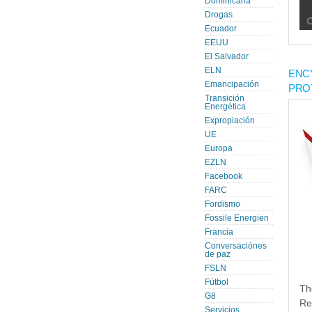
Dominicana
Drogas
Ecuador
EEUU
El Salvador
ELN
ENC
Emancipación
PRO
Transición
Energética
Expropiación
UE
Europa
EZLN
Facebook
FARC
Fordismo
Fossile Energien
Francia
Conversaciónes
de paz
FSLN
Fútbol
Th
G8
Re
Servicios