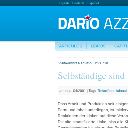
English
Deutsch
Español
ARTÍCULOS
LIBROS
CAPÍT
LOHNARBEIT MACHT GLÜCKLICH?
Selbständige sind 
arranca! 04/2001 |
Tags:
Relaciónes laboral
Dass Arbeit und Produktion seit einig
Form und Inhalt unterliegen, ist mittle
Reaktionen der Linken auf diese Verä
Die alte staatsfixierte Linke, also alle
Gewerkschaften bis hin zu den Parteik