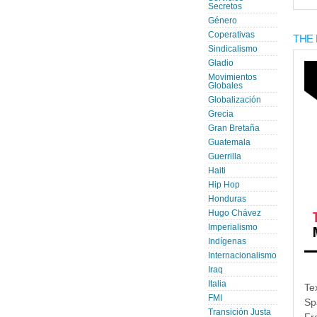
Secretos
Género
Coperativas
THE 
Sindicalismo
Gladio
Movimientos
Globales
Globalización
Grecia
Gran Bretaña
Guatemala
Guerrilla
Haiti
Hip Hop
Honduras
Hugo Chávez
Imperialismo
Indígenas
Internacionalismo
Iraq
Italia
Te
FMI
Sp
Transición Justa