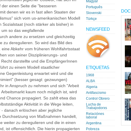
Magyar
f der einen Seite die "besseren
Português
DOC
it denen wir es in fast allen Staaten der
Slovenski
lismus" sich vom us-amerikanischen Modell
Türkçe
 Sozialstaat (noch stärker als bisher) in
NEWSFEED
 um so das wegfallende
urch andere zu ersetzen und gleichzeitig
e zu deregulieren. So wird das Bild des
h. eine Abkehr vom früheren Wohlfahrtsstaat
n von seiner Disziplinierungs- und
in Recht darstellte und die EmpfängerInnen
ETIQUETAS
 führt zu einem Modell staatlicher
ine Gegenleistung erwartet wird und die
1968
imiert" (besser gesagt: gezwungen)
ALBA
ehr in Anspruch zu nehmen und sich "Arbeit
Algeria
 Arbeitsmarkt kaum noch möglich ist, wird
Antifascismo
el und Chance propagiert. So zahlt etwa das
Control Obrero
lbstständige Aktivität in die Wege leiten,
Lucha de
Trabajodorxs
 - danach erlöschen aber jegliche
Relaciónes
die Durchsetzung von Maßnahmen handelt,
laboral
se weiter zu deregulieren und die in einen
Argentina
 ist offensichtlich. Die hierin propagierten
Pobreza