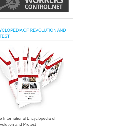
YCLOPEDIA OF REVOLUTION AND
TEST
e International Encyclopedia of
volution and Protest