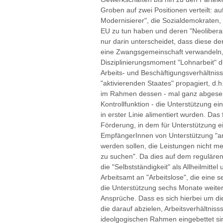
Groben auf zwei Positionen verteilt: au
Modernisierer", die Sozialdemokraten, m
EU zu tun haben und deren "Neolibera
nur darin unterscheidet, dass diese den
eine Zwangsgemeinschaft verwandeln,
Disziplinierungsmoment "Lohnarbeit" d
Arbeits- und Beschäftigungsverhältniss
"aktivierenden Staates" propagiert, d.
im Rahmen dessen - mal ganz abgesehe
Kontrollfunktion - die Unterstützung e
in erster Linie alimentiert wurden. Das
Förderung, in dem für Unterstützung e
EmpfängerInnen von Unterstützung "an
werden sollen, die Leistungen nicht m
zu suchen". Da dies auf dem regulären
die "Selbstständigkeit" als Allheilmitt
Arbeitsamt an "Arbeitslose", die eine se
die Unterstützung sechs Monate weiter
Ansprüche. Dass es sich hierbei um 
die darauf abzielen, Arbeitsverhältniss
ideolgogischen Rahmen eingebettet sind,