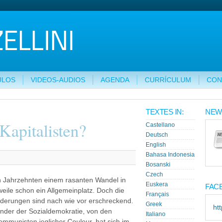
ULOS
VIDEOS-AUDIOS
AGENDA
CURRÍCULUM
CON
TEXTES IN:
NEW
Kapitalisten?
Castellano
Deutsch
English
Bahasa Indonesia
Bosanski
Czech
en Jahrzehnten einem rasanten Wandel in
Euskera
FAC
rweile schon ein Allgemeinplatz. Doch die
Français
nderungen sind nach wie vor erschreckend.
Greek
ht
 Kinder der Sozialdemokratie, von den
Italiano
ommunisten jeglicher Couleur, hat sich im