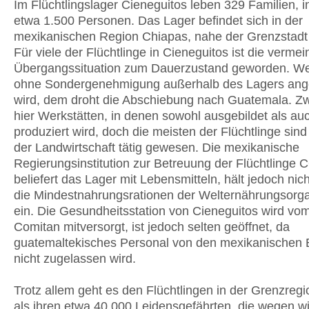
Im Flüchtlingslager Cieneguitos leben 329 Familien, 
etwa 1.500 Personen. Das Lager befindet sich in der
mexikanischen Region Chiapas, nahe der Grenzstadt
Für viele der Flüchtlinge in Cieneguitos ist die vermei
Übergangssituation zum Dauerzustand geworden. We
ohne Sondergenehmigung außerhalb des Lagers ange
wird, dem droht die Abschiebung nach Guatemala. Zw
hier Werkstätten, in denen sowohl ausgebildet als au
produziert wird, doch die meisten der Flüchtlinge sind 
der Landwirtschaft tätig gewesen. Die mexikanische
Regierungsinstitution zur Betreuung der Flüchtling
beliefert das Lager mit Lebensmitteln, hält jedoch nic
die Mindestnahrungsrationen der Welternährungsorga
ein. Die Gesundheitsstation von Cieneguitos wird vom
Comitan mitversorgt, ist jedoch selten geöffnet, da
guatemaltekisches Personal von den mexikanischen
nicht zugelassen wird.
Trotz allem geht es den Flüchtlingen in der Grenzreg
als ihren etwa 40.000 Leidensgefährten, die wegen wi