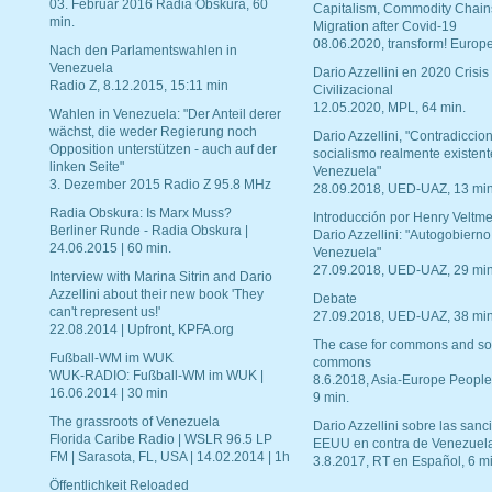
03. Februar 2016 Radia Obskura, 60
Capitalism, Commodity Chain
min.
Migration after Covid-19
08.06.2020, transform! Europe
Nach den Parlamentswahlen in
Venezuela
Dario Azzellini en 2020 Crisis
Radio Z, 8.12.2015, 15:11 min
Civilizacional
12.05.2020, MPL, 64 min.
Wahlen in Venezuela: "Der Anteil derer
wächst, die weder Regierung noch
Dario Azzellini, "Contradiccio
Opposition unterstützen - auch auf der
socialismo realmente existent
linken Seite"
Venezuela"
3. Dezember 2015 Radio Z 95.8 MHz
28.09.2018, UED-UAZ, 13 min
Radia Obskura: Is Marx Muss?
Introducción por Henry Veltme
Berliner Runde - Radia Obskura |
Dario Azzellini: "Autogobierno
24.06.2015 | 60 min.
Venezuela"
27.09.2018, UED-UAZ, 29 min
Interview with Marina Sitrin and Dario
Azzellini about their new book 'They
Debate
can't represent us!'
27.09.2018, UED-UAZ, 38 min
22.08.2014 | Upfront, KPFA.org
The case for commons and so
Fußball-WM im WUK
commons
WUK-RADIO: Fußball-WM im WUK |
8.6.2018, Asia-Europe People
16.06.2014 | 30 min
9 min.
The grassroots of Venezuela
Dario Azzellini sobre las san
Florida Caribe Radio | WSLR 96.5 LP
EEUU en contra de Venezuel
FM | Sarasota, FL, USA | 14.02.2014 | 1h
3.8.2017, RT en Español, 6 mi
Öffentlichkeit Reloaded