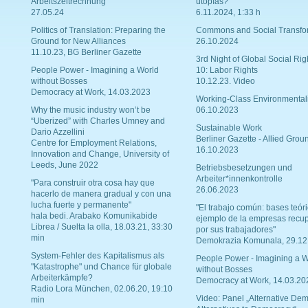
Arbeitszeitrechnung
utopías?
27.05.24
6.11.2024, 1:33 h
Politics of Translation: Preparing the
Commons and Social Transfo
Ground for New Alliances
26.10.2024
11.10.23, BG Berliner Gazette
3rd Night of Global Social Rig
People Power - Imagining a World
10: Labor Rights
without Bosses
10.12.23. Video
Democracy at Work, 14.03.2023
Working-Class Environmental
Why the music industry won’t be
06.10.2023
“Uberized” with Charles Umney and
Sustainable Work
Dario Azzellini
Berliner Gazette - Allied Grou
Centre for Employment Relations,
16.10.2023
Innovation and Change, University of
Leeds, June 2022
Betriebsbesetzungen und
Arbeiter*innenkontrolle
"Para construir otra cosa hay que
26.06.2023
hacerlo de manera gradual y con una
lucha fuerte y permanente"
"El trabajo común: bases teóri
hala bedi. Arabako Komunikabide
ejemplo de la empresas recu
Librea / Suelta la olla, 18.03.21, 33:30
por sus trabajadores"
min
Demokrazia Komunala, 29.12
System-Fehler des Kapitalismus als
People Power - Imagining a W
"Katastrophe" und Chance für globale
without Bosses
Arbeiterkämpfe?
Democracy at Work, 14.03.20
Radio Lora München, 02.06.20, 19:10
Video: Panel „Alternative Dem
min