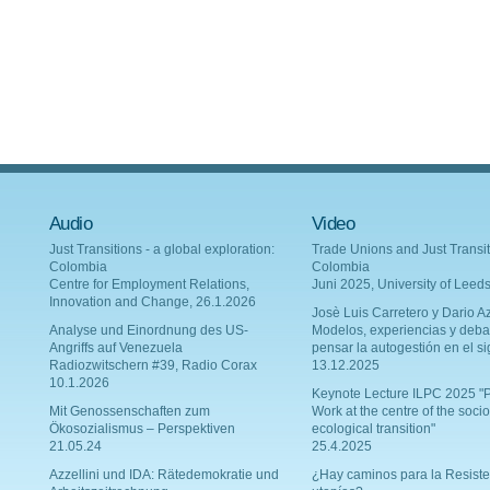
Audio
Video
Just Transitions - a global exploration:
Trade Unions and Just Transit
Colombia
Colombia
Centre for Employment Relations,
Juni 2025, University of Leed
Innovation and Change, 26.1.2026
Josè Luis Carretero y Dario Az
Analyse und Einordnung des US-
Modelos, experiencias y deba
Angriffs auf Venezuela
pensar la autogestión en el si
Radiozwitschern #39, Radio Corax
13.12.2025
10.1.2026
Keynote Lecture ILPC 2025 "P
Mit Genossenschaften zum
Work at the centre of the socio
Ökosozialismus – Perspektiven
ecological transition"
21.05.24
25.4.2025
Azzellini und IDA: Rätedemokratie und
¿Hay caminos para la Resiste