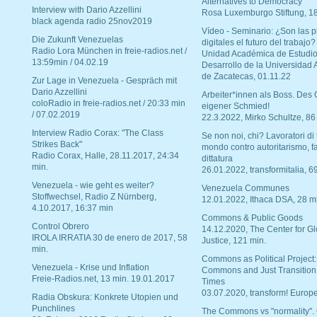
Alternatives to Democracy“
Interview with Dario Azzellini
Rosa Luxemburgo Stiftung, 1
black agenda radio 25nov2019
Vídeo - Seminario: ¿Son las p
Die Zukunft Venezuelas
digitales el futuro del trabajo?
Radio Lora München in freie-radios.net /
Unidad Académica de Estudio
13:59min / 04.02.19
Desarrollo de la Universidad
de Zacatecas, 01.11.22
Zur Lage in Venezuela - Gespräch mit
Dario Azzellini
Arbeiter*innen als Boss. Des
coloRadio in freie-radios.net / 20:33 min
eigener Schmied!
/ 07.02.2019
22.3.2022, Mirko Schultze, 86
Interview Radio Corax: "The Class
Se non noi, chi? Lavoratori di t
Strikes Back"
mondo contro autoritarismo, f
Radio Corax, Halle, 28.11.2017, 24:34
dittatura
min.
26.01.2022, transformitalia, 6
Venezuela - wie geht es weiter?
Venezuela Communes
Stoffwechsel, Radio Z Nürnberg,
12.01.2022, Ithaca DSA, 28 m
4.10.2017, 16:37 min
Commons & Public Goods
Control Obrero
14.12.2020, The Center for Gl
IROLA IRRATIA 30 de enero de 2017, 58
Justice, 121 min.
min.
Commons as Political Project:
Venezuela - Krise und Inflation
Commons and Just Transition
Freie-Radios.net, 13 min. 19.01.2017
Times
03.07.2020, transform! Europe
Radia Obskura: Konkrete Utopien und
Punchlines
The Commons vs "normality".