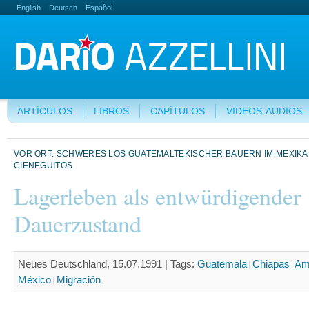
English
Deutsch
Español
ARTÍCULOS
LIBROS
CAPÍTULOS
VIDEOS-AUDIOS
VOR ORT: SCHWERES LOS GUATEMALTEKISCHER BAUERN IM MEXIK
CIENEGUITOS
Lagerleben als entwürdigender
Dauerzustand
Neues Deutschland, 15.07.1991 |
Tags:
Guatemala
Chiapas
Amé
México
Migración